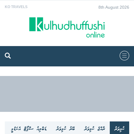
8th August 2026
KO TRAVELS
ކުޅިވަރު
ރާއްޖެ ކުޅިވަރު
ބޭރު ކުޅިވަރު
ޑަބްލިއު ސްޕޯޓް އެކަޑެމީ