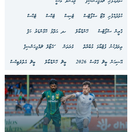
ކުޅުދުއްފުށި ޗެމްޕިއަންޝިޕް
ލިއޮނަލް މެސީ
ކުޅުދުއްފުށި މޮޓޯ ސްޕޯޓްސް
ޓެނިސް
ޓެކާސް
ޓެކާސް
ގްރީން ސްޕޯޓްސް
ހޭންޑްބޯލް
ހދ އަތޮޅު ކޮމާންޑަރު ކަޕް
ތިލަދެކުނު ފުޓްބޯޅަ މުބާރާތް
މެރަތަން
ައެޓޯލް ޗެމްޕިއަންޝިޕް
އޭޝިއަން ބީޗް ގޭމްސް 2026
ބީޗް ހޭންޑްބޯލް
ބީޗް އެތްލެޓިކްސް