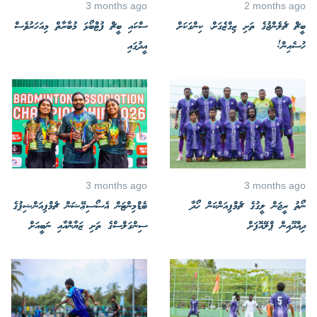
3 months ago
2 months ago
ބީޗް ޗެލެންޖުގެ ތަށި ޒިގްޒެގަށް، ކިންގަކަށް
ސްކައި ބީޗް ފުޓްބޯޅަ މުބާރާތް މިއަހަރުވެސް
ހުސެއިން!
އީދުގައި
3 months ago
3 months ago
ނޯތު ރީޖަން ލީގުގެ ޗެމްޕިއަންކަން ހޯދާ
ބެޑްމިންޓަން އެސޯސިޢޭޝަން ޗެމްޕިއަންޝިޕުގެ
ދިއްދޫއިން ޕްލޭއޮފަށް
ސިންގަލްސްގެ ތަށި ޒަޔާންއާއި ނަބީއަށް