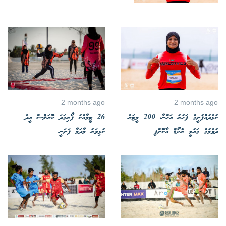
2 months ago
2 months ago
ކުޅުދުއްފުށީގެ ފަހުރު އަހްނާ، 200 މީޓަރު
26 ޓީމާއެކު ފޯރިގަދަ ކޮރަލްސް އީދު
ދުވުމުގެ ގައުމީ ރެކޯޑް އާކޮށްފި
ކުޅިވަރު މާދަމާ ފަށަނީ