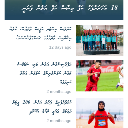
18 އަހަރަށްފަހު ކަޕް ވިނާސް ކަޕް އަލުން ފަށަނީ
ކޮރަލްސް އިންޓަރ އޮފީސް ވާދެމުން: ކުލަބު
ބިނާރާއިން ވާދެމުމުގެ ރަސްގެފާނުންނަށް!
12 days ago
އަފްގާނިސްތާން އަތުން ބަލި، ނަމަވެސް
ޒުވާން ކުޅުންތެރިންގެ ކުޅުމުން އުޖާލާ
ކުރިމަގެއް
2 months ago
ކުޅުދުއްފުށީގެ ފަހުރު އަހްނާ، 200 މީޓަރު
ދުވުމުގެ ގައުމީ ރެކޯޑް އާކޮށްފި
2 months ago