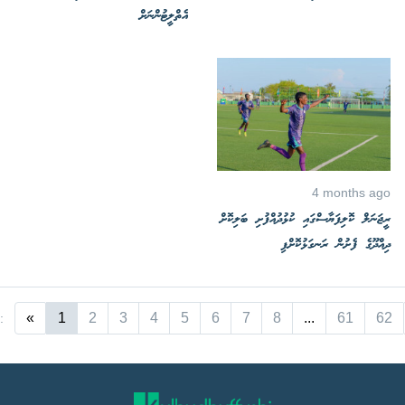
އެތްލީޓުންނަށް
4 months ago
ރީޖަނަލް ކޮލިފަޔާސްގައި ކުޅުދުއްފުށި ބަލިކޮށް
ދިއްދޫގެ ފެށުން ރަނގަޅުކޮށްފި
«
1
2
3
4
5
6
7
8
...
61
62
: