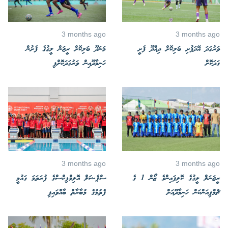
3 months ago
3 months ago
ވަރުގަދަ އޭދަފުށި ބަލިކޮށް ދިއްދޫ ފެށީ
މަނަދޫ ބަލިކޮށް ރީޖަން ލީގުގެ ފެށުން
ގަދަކޮށް
ހަނިމާދޫއިން ވަރުގަދަކޮށްފި
3 months ago
3 months ago
ރީޖަނަލް ލީގުގެ ކޮލިފައިންގެ ޒޯން 1 ގެ
ސްޕެޝަލް އޮލިމްޕިކްސްގެ ފުރަތަމަ ގައުމީ
ޗެމްޕިއަންކަން ހަނިމާދޫއަށް
ފެތުމުގެ މުބާރާތް ބާއްވައިފި