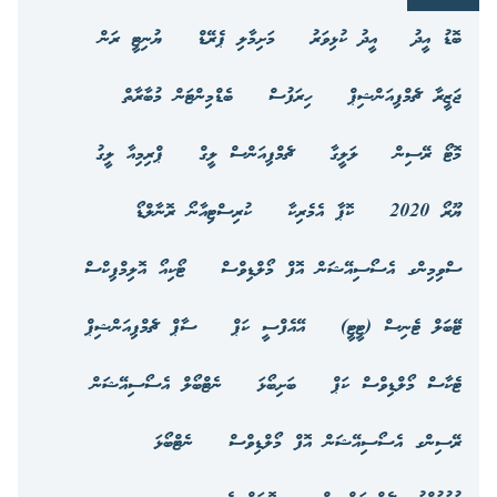
ބޮޑު އީދު
އީދު ކުޅިވަރު
މަށިމާލި ޕެރޭޑް
ޔުނިޓީ ރަން
ޖަޒީރާ ޗެމްޕިއަންޝިޕް
ހިރަފުސް
ބެޑްމިންޓަން މުބާރާތް
މޮޓޯ ރޭސިން
ލަލީގާ
ޗެމްޕިއަންސް ލީގް
ޕްރިމިއާ ލީގު
ޔޫރޯ 2020
ކޮޕާ އެމެރިކާ
ކުރިސްޓިއާނޯ ރޮނާލްޑޯ
ސްވިމިންގ އެސޯސިއޭޝަން އޮފް މޯލްޑިވްސް
ޓޯކިއޯ އޮލިމްޕިކްސް
ޓޭބަލް ޓެނިސް (ޓީޓީ)
އޭއެފްސީ ކަޕް
ސާޕް ޗެމްޕިއަންޝިޕް
ޓެކާސް މޯލްޑިވްސް ކަޕް
ބަށިބޯޅަ
ނެޓްބޯލް އެސޯސިއޭޝަން
ރޭސިންގ އެސޯސިއޭޝަން އޮފް މޯލްޑިވްސް
ނެޓްބޯޅަ