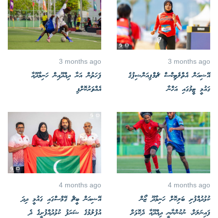
3 months ago
3 months ago
އޭޝިއަން އެތްލެޓިކްސް ޗެމްޕިއަންޝިޕުގެ
ފަހަތުން އަރާ ދިއްދޫއިން ހަނިމާދޫއާ
ގައުމީ ޓީމުގައި އަހްނާ
އެއްވަރުކޮށްފި
4 months ago
4 months ago
ކުޅުދުއްފުށި ބަލިކޮށް ހަނިމާދޫ ޒޯން
އޭޝިއަން ބީޗް ގޭމްސްގައި ގައުމީ ދިދަ
ފައިނަލަށް، ނުކުންނާނީ ދިއްދޫއާ ދެކޮޅަށް
އުފުލުމުގެ ޝަރަފު ކުޅުދުއްފުށީގެ ދެ