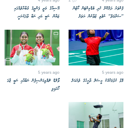
ފެންވަރު ދަށްކޮށް ހެދި ބެޑްމިންޓަން ކޯޓުން
އޭޝިއާގެ މަތީ ފަންތީގެ މުބާރާތެއްގައި
"ސަލާމަތް" ނުވެވި ޒުވާނުން ރަތަށް
ޒަޔާން، ނަބީ އަދި ނަބާ ވާދަކުރަނީ
5 years ago
5 years ago
މޮޅު ކުޅުމަކާއެކު އީޝަލް ތާރީހުގެ ތެރެއަށް
ވޯލްޑް ޗެމްޕިއަންޝިޕުން ނަބާއާއި ނަބީ ޖާގަ
ހޯދައިފި