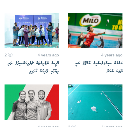
2
4 years ago
4 years ago
އަންހެން ސިންގަލްސްއިން ރާއްޖޭގެ ނަބީ
އޮފީސް ބެޑްމިންޓަން ޗެމްޕިއަންޝިޕުގެ ތަށި
ދެވަނަ ބުރަށް
ދިރާގާއި ޕޮލިހުން ހޯދައިފި
4 years ago
2
4 years ago