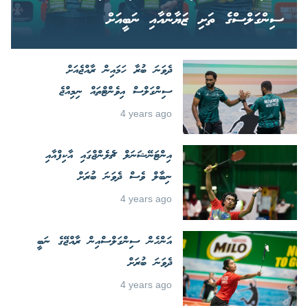
ސިންގަލްސްގެ ތަށި ޒަޔާންއާއި ނަބީއަށް
ދެވަނަ ބުރާ ހަމައިން ރާއްޖެއަށް
ސިންގަލްސް އިވެންޓްތައް ނިމިއްޖެ
4 years ago
އިންޓަނޭޝަނަލް ޗެލެންޖްގައި އާކިފްއާއި
ނިބާލް ވެސް ދެވަނަ ބުރަށް
4 years ago
އަންހެން ސިންގަލްސްއިން ރާއްޖޭގެ ނަބީ
ދެވަނަ ބުރަށް
4 years ago