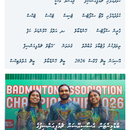
ކުޅުދުއްފުށި ޗެމްޕިއަންޝިޕް
ލިއޮނަލް މެސީ
ކުޅުދުއްފުށި މޮޓޯ ސްޕޯޓްސް
ޓެނިސް
ޓެކާސް
ޓެކާސް
ގްރީން ސްޕޯޓްސް
ހޭންޑްބޯލް
ހދ އަތޮޅު ކޮމާންޑަރު ކަޕް
ތިލަދެކުނު ފުޓްބޯޅަ މުބާރާތް
މެރަތަން
ައެޓޯލް ޗެމްޕިއަންޝިޕް
އޭޝިއަން ބީޗް ގޭމްސް 2026
ބީޗް ހޭންޑްބޯލް
ބީޗް އެތްލެޓިކްސް
ބެޑްމިންޓަން އެސޯސިޢޭޝަން ޗެމްޕިއަންޝިޕުގެ