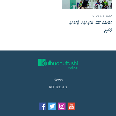
6 years ago
ޑަބްލިއުއެސްއޭގެ ބެޑްމިންޓަން ޓޯނަމެންޓް
ފަށައިފި
News
KO Travels