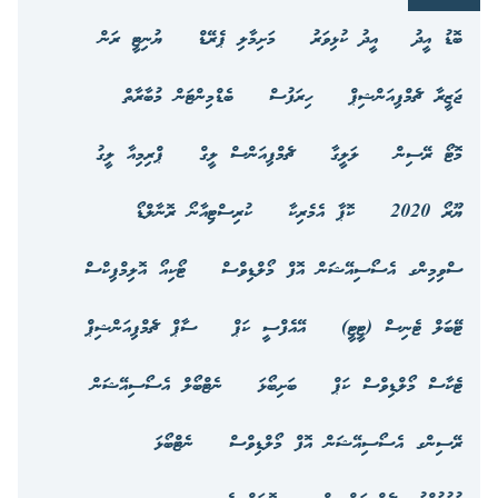
ބޮޑު އީދު
އީދު ކުޅިވަރު
މަށިމާލި ޕެރޭޑް
ޔުނިޓީ ރަން
ޖަޒީރާ ޗެމްޕިއަންޝިޕް
ހިރަފުސް
ބެޑްމިންޓަން މުބާރާތް
މޮޓޯ ރޭސިން
ލަލީގާ
ޗެމްޕިއަންސް ލީގް
ޕްރިމިއާ ލީގު
ޔޫރޯ 2020
ކޮޕާ އެމެރިކާ
ކުރިސްޓިއާނޯ ރޮނާލްޑޯ
ސްވިމިންގ އެސޯސިއޭޝަން އޮފް މޯލްޑިވްސް
ޓޯކިއޯ އޮލިމްޕިކްސް
ޓޭބަލް ޓެނިސް (ޓީޓީ)
އޭއެފްސީ ކަޕް
ސާޕް ޗެމްޕިއަންޝިޕް
ޓެކާސް މޯލްޑިވްސް ކަޕް
ބަށިބޯޅަ
ނެޓްބޯލް އެސޯސިއޭޝަން
ރޭސިންގ އެސޯސިއޭޝަން އޮފް މޯލްޑިވްސް
ނެޓްބޯޅަ