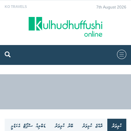
7th August 2026
KO TRAVELS
ކުޅިވަރު
ރާއްޖެ ކުޅިވަރު
ބޭރު ކުޅިވަރު
ޑަބްލިއު ސްޕޯޓް އެކަޑެމީ