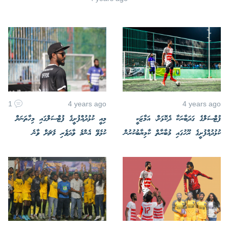
1
4 years ago
4 years ago
ފުޓްސަލްގެ ގަދަބާރަކާ ދެކޮޅަށް، އަމާޒަކީ
މިއީ ކުޅުދުއްފުށީގެ ފުޓްސަލްގައި މިހާތަނަށް
ކުޅުދުއްފުށީގެ ރޫހުގައި މުބާރާތް ކާމިޔާބުކުރުން
ކުޅެވޭ އެންމެ ވާދަވެރި މެޗަށް ވާނެ