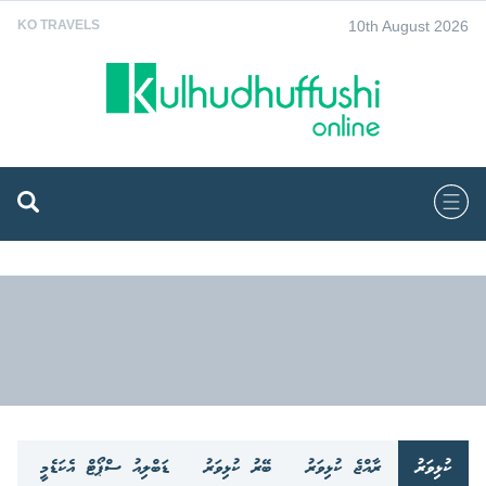
10th August 2026
KO TRAVELS
ކުޅިވަރު
ރާއްޖެ ކުޅިވަރު
ބޭރު ކުޅިވަރު
ޑަބްލިއު ސްޕޯޓް އެކަޑެމީ