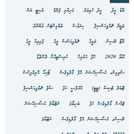
ބޮޑު އީދު
އީދު ކުޅިވަރު
މަށިމާލި ޕެރޭޑް
ޔުނިޓީ ރަން
ޖަޒީރާ ޗެމްޕިއަންޝިޕް
ހިރަފުސް
ބެޑްމިންޓަން މުބާރާތް
މޮޓޯ ރޭސިން
ލަލީގާ
ޗެމްޕިއަންސް ލީގް
ޕްރިމިއާ ލީގު
ޔޫރޯ 2020
ކޮޕާ އެމެރިކާ
ކުރިސްޓިއާނޯ ރޮނާލްޑޯ
ސްވިމިންގ އެސޯސިއޭޝަން އޮފް މޯލްޑިވްސް
ޓޯކިއޯ އޮލިމްޕިކްސް
ޓޭބަލް ޓެނިސް (ޓީޓީ)
އޭއެފްސީ ކަޕް
ސާޕް ޗެމްޕިއަންޝިޕް
ޓެކާސް މޯލްޑިވްސް ކަޕް
ބަށިބޯޅަ
ނެޓްބޯލް އެސޯސިއޭޝަން
ރޭސިންގ އެސޯސިއޭޝަން އޮފް މޯލްޑިވްސް
ނެޓްބޯޅަ