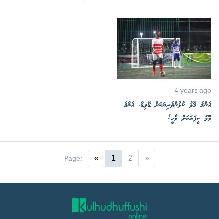
4 years ago
އެންމެ މޮޅު ކުޅުންތެރިޔަކަށް ޑޭވިޑް، އެންމެ
މޮޅު ކީޕަރަކަށް މާހީ!
«
1
2
»
Page: