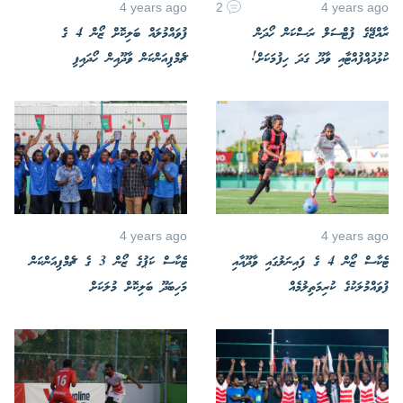
4 years ago
2
4 years ago
ރާއްޖޭގެ ފުޓްސަލް ރަސްކަން ހޯދަން
ފުވައްމުލައް ބަލިކޮށް ޒޯން 4 ގެ
ކުޅުދުއްފުއްޓާއި ވާދޫ ގަދަ ހިފުމަކަށް!
ޗެމްޕިއަންކަން ވާދޫއިން ހޯދައިފި
4 years ago
4 years ago
ޓެކާސް ޒޯން 4 ގެ ފައިނަލުގައި ވާދޫއާއި
ޓެކާސް ކަޕުގެ ޒޯން 3 ގެ ޗެމްޕިއަންކަން
ފުވައްމުލަކުގެ ކުރިމަތިލުމެއް
މަހިބަދޫ ބަލިކޮށް މުލަކަށް