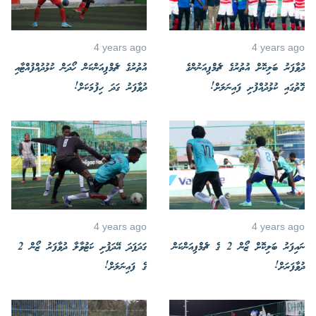
4 years ago
4 years ago
ދުވާފަރު ބަލިކޮށް އުތުރުގެ ޗެމްޕިއަނުންގެ
އުތުރުގެ ޗެމްޕިއަންކަން ހޯދަން ކުޅުދުއްފުއްޓާއި
ގޮތުގައި ކުޅުދުއްފުށި ފައިނަލަށް!
ދުވާފަރު ގަދަ ހިފުމަކަށް!
4 years ago
4 years ago
ނައިފަރު ބަލިކޮށް ޒޯން 2 ގެ ޗެމްޕިއަންކަން
ގަދަފަދަ އޭދަފުށި ކަޓުވާލާ ދުވާފަރު ޒޯން 2
ދުވާފަރަށް!
ގެ ފައިނަލަށް!