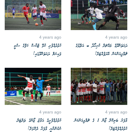
4 years ago
4 years ago
ދަރަވަންދޫގެ މައްޗަށް ކުރިހޯދާ ބ އަތޮޅުގެ
ކުޅުދުއްފުށި ކުޅޭ ޓެކާސް ކަޕްގެ ސެމީ
ޗެމްޕިއަންކަން އޭދަފުއްޓަށް!
ފައިނަލް ދަރަވަންދޫގައި!
4 years ago
4 years ago
މާފަރު ބަލިކޮށް ޒޯން 1 ގެ ޗެމްޕިއަންކަން
ކުޅުދުއްފުށީގެ އަމާޒު ޒޯންގެ ތަށްޓަށް،
ކުޅުދުއްފުއްޓަށް!
ނުކުންނާނީ މާފަރާ ދެކޮޅަށް!