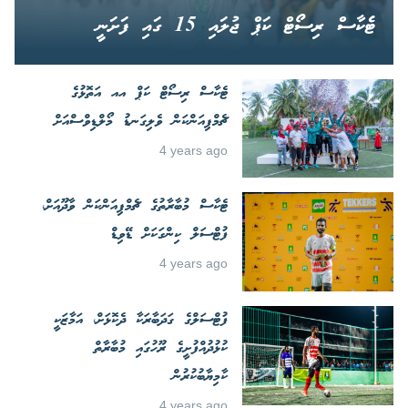
ޓެކާސް ރިސޯޓް ކަޕް ޖުލައި 15 ގައި ފަށަނީ
ޓެކާސް ރިސޯޓް ކަޕް އއ އަތޮޅުގެ
ޗެމްޕިއަންކަން ވެލިގަނޑު މޯލްޑިވްސްއަށް
4 years ago
ޓެކާސް މުބާރާތުގެ ޗެމްޕިއަންކަން ވާދޫއަށް،
ފުޓްސަލް ކިންގަކަށް ޑޭވިޑް
4 years ago
ފުޓްސަލްގެ ގަދަބާރަކާ ދެކޮޅަށް، އަމާޒަކީ
ކުޅުދުއްފުށީގެ ރޫހުގައި މުބާރާތް
ކާމިޔާބުކުރުން
4 years ago