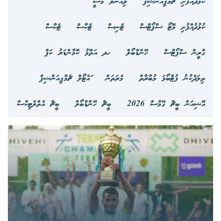
ކުޅުދުއްފުށި ޗެމްޕިއަންޝިޕް
ލިއޮނަލް މެސީ
ކުޅުދުއްފުށި މޮޓޯ ސްޕޯޓްސް
ޓެނިސް
ޓެކާސް
ޓެކާސް
ގްރީން ސްޕޯޓްސް
ހޭންޑްބޯލް
ހދ އަތޮޅު ކޮމާންޑަރު ކަޕް
ތިލަދެކުނު ފުޓްބޯޅަ މުބާރާތް
މެރަތަން
ައެޓޯލް ޗެމްޕިއަންޝިޕް
އޭޝިއަން ބީޗް ގޭމްސް 2026
ބީޗް ހޭންޑްބޯލް
ބީޗް އެތްލެޓިކްސް