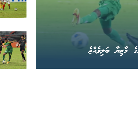
ެ މާޒިޔާ ބަލިވެއްޖެ