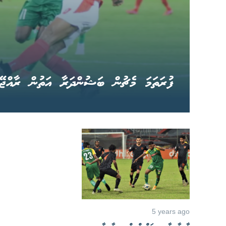
ފުރަތަމަ މެޗުން ބަޝުންދަރާ އަތުން ރާއްޖޭގ
5 years ago