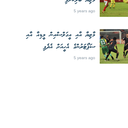
މާޒިޔާ ބަލިކޮށްފި
5 years ago
މާޒިޔާ އާއި އީގަލްސްއިން މީޑިއާ އާއި
ސަޕޯޓަރުންގެ އެހީއަށް އެދެފި
5 years ago