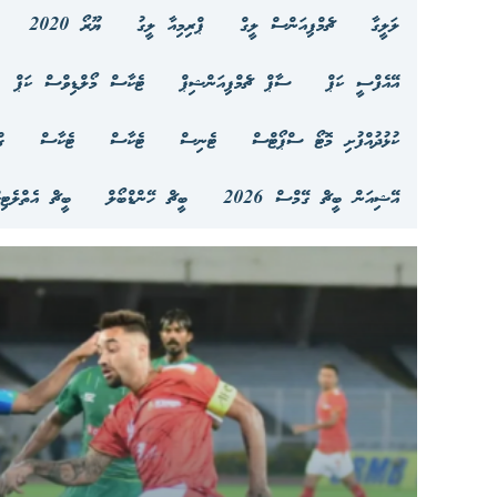
ލަލީގާ
ޗެމްޕިއަންސް ލީގް
ޕްރިމިއާ ލީގު
ޔޫރޯ 2020
އޭއެފްސީ ކަޕް
ސާޕް ޗެމްޕިއަންޝިޕް
ޓެކާސް މޯލްޑިވްސް ކަޕް
ކުޅުދުއްފުށި މޮޓޯ ސްޕޯޓްސް
ޓެނިސް
ޓެކާސް
ޓެކާސް
ގ
އޭޝިއަން ބީޗް ގޭމްސް 2026
ބީޗް ހޭންޑްބޯލް
ބީޗް އެތްލެޓި