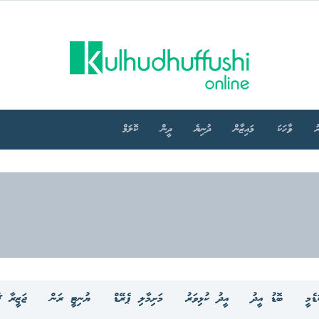
ު
ވާހަކަ
މައިޒާން
ދުނިޔެ
ދީން
ކޮލަމް
ެމީ
ބޮޑު އީދު
އީދު ކުޅިވަރު
މަށިމާލި ޕެރޭޑް
ޔުނިޓީ ރަން
ޖަޒީރާ ޗ