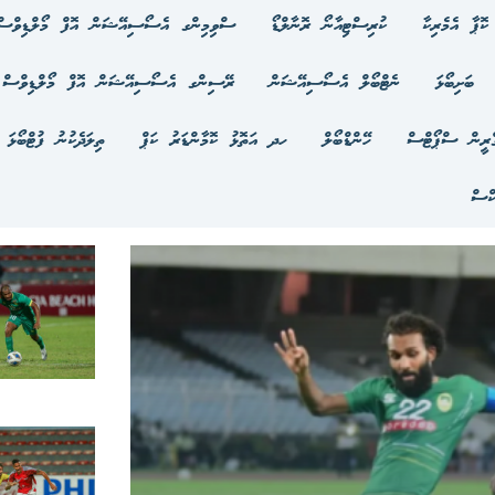
ކޮޕާ އެމެރިކާ
ކުރިސްޓިއާނޯ ރޮނާލްޑޯ
ސްވިމިންގ އެސޯސިއޭޝަން އޮފް މޯލްޑިވްސް
ބަށިބޯޅަ
ނެޓްބޯލް އެސޯސިއޭޝަން
ރޭސިންގ އެސޯސިއޭޝަން އޮފް މޯލްޑިވްސް
ްރީން ސްޕޯޓްސް
ހޭންޑްބޯލް
ހދ އަތޮޅު ކޮމާންޑަރު ކަޕް
ތިލަދެކުނު ފުޓްބޯޅަ 
ކްސް