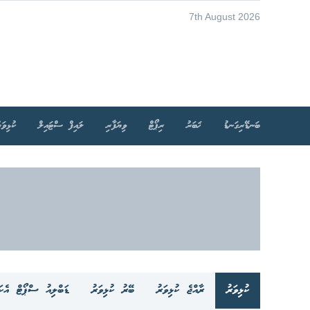
7th August 2026
ބަނޑޭރިގަނޑު
ޚަބަރު
ރިޕޯޓް
ވިޔަފާރި
ލައިފް ސްޓައިލް
ކުޅިވަރ
ކުޅިވަރު
ރާއްޖެ ކުޅިވަރު
ބޭރު ކުޅިވަރު
ޑަބްލިއު ސްޕޯޓް އެކަޑ