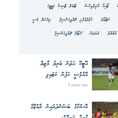
ޓޯކިއޯ އޮލިމްޕިކްސް
ޓޭބަލް ޓެނިސް (ޓީޓީ)
ނެޓްބޯޅަ
ކުޅުދުއްފުށި ޗެމްޕިއަންޝިޕް
ލިއޮނަލް މެސީ
މުބާރާތް
މެރަތަން
ައެޓޯލް ޗެމްޕިއަންޝިޕް
އޭޓީކޭ އަތުން ބަލިވެ މާޒިޔާ
އޭއެފްސީ ކަޕުން ކަޓައިފި
5 years ago
އޮސްކާގެ ބަޝުންދަރައިން ރާއްޖޭގެ