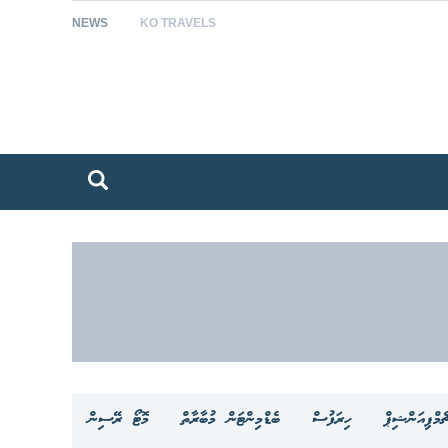
NEWS
KO TRAVELS
ެމްޕިއަންޝިޕް
ހިރަފުސް
ބެޑްމިންޓަން މުބާރާތް
މޮޓޯ ރޭސިން