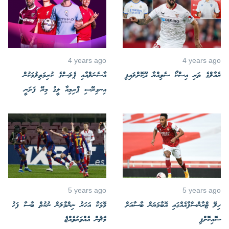
4 years ago
4 years ago
ރެއާލްގެ ތަރި އިސްކޯ ސެވިއްޔާ ދޫކޮށްލައިފި
އާސެނަލްއާއި ޕެލަސްގެ ކުރިމަތިލުމަކުން
އިނގިރޭސި ޕްރިމިއާ ލީގު މިރޭ ފަށަނީ
5 years ago
5 years ago
ހިލޭ ޓްރާންސްފާއެއްގައި އޮބާމަޔަން ބާސާއަށް
މޮޅަކާ އަހަރު ނިންމާލަން ނުކުތް ބާސާ ފަހު
ސޮއިކޮށްފި
މެޗުން އެއްވަރުވެއްޖެ