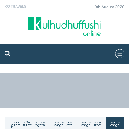
9th August 2026
KO TRAVELS
ކުޅިވަރު
ރާއްޖެ ކުޅިވަރު
ބޭރު ކުޅިވަރު
ޑަބްލިއު ސްޕޯޓް އެކަޑެމީ