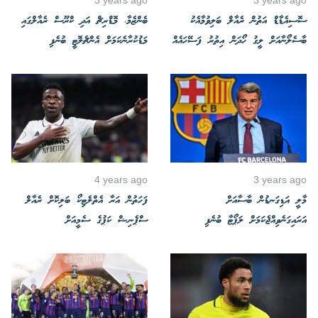
ސޮސިއެޑާޑް އަތުން ރެއާލް ބަލިވުމާއެކު
ބެންޒެމާ، މޮޑްރިޗް އަދި ކްރޫސް ރެއާލްގައި
ބާސެލޯނާއަށް ލީގު ހޯދަން އިތުރު ފަސޭހައެއް
މަޑުކުރާނެކަމަށް އެންޗެލޮޓީ ބުނެފި
4 years ago
3 years ago
މާލީ އަޑިގަނޑުން ބާސާއަށް
ފަހަތުން އަރާ އެތްލެޓިކޯ ބަލިކޮށް ރެއާލް
އަރައިގަނެވިއްޖެކަމަށް ލަޕޯޓާ ބުނެފި
ސްޕެނިޝް ކަޕުގެ ސެމީއަށް