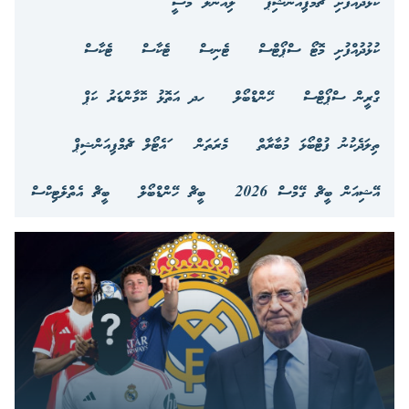
ކުޅުދުއްފުށި ޗެމްޕިއަންޝިޕް
ލިއޮނަލް މެސީ
ކުޅުދުއްފުށި މޮޓޯ ސްޕޯޓްސް
ޓެނިސް
ޓެކާސް
ޓެކާސް
ގްރީން ސްޕޯޓްސް
ހޭންޑްބޯލް
ހދ އަތޮޅު ކޮމާންޑަރު ކަޕް
ތިލަދެކުނު ފުޓްބޯޅަ މުބާރާތް
މެރަތަން
ައެޓޯލް ޗެމްޕިއަންޝިޕް
އޭޝިއަން ބީޗް ގޭމްސް 2026
ބީޗް ހޭންޑްބޯލް
ބީޗް އެތްލެޓިކްސް