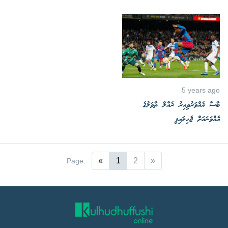
5 years ago
ބާސާ އެއްވަރުވިއިރު ރެއާލް ތާވަލުގެ
އެއްވަނައަށް ޖެހިލައިފި
«
1
2
»
Page: