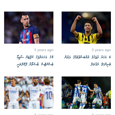
3 years ago
3 years ago
6 އަހަރު ދުވަހުގެ އެއްބަސްވުމެއްގެ ދަށުން
18 އަހަރަށްފަހު ކެޕްޓަން ސާޖިއޯ
ބެލިންހަމް ރެއާލަށް
ބުސްކެޓްސް ބާސެލޯނާ ދޫކޮށްލަނީ
3 years ago
3 years ago