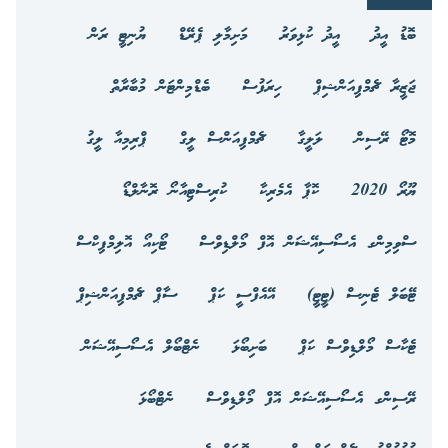
ބޮޑު އީދު
އީދު ކުޅިވަރު
މަށިމާލި ޕެރޭޑް
ޔުނިޓީ ރަން
ޖަޒީރާ ޗެމްޕިއަންޝިޕް
ހިރަފުސް
ބެޑްމިންޓަން މުބާރާތް
މޮޓޯ ރޭސިން
ލަލީގާ
ޗެމްޕިއަންސް ލީގް
ޕްރިމިއާ ލީގު
ޔޫރޯ 2020
ކޮޕާ އެމެރިކާ
ކުރިސްޓިއާނޯ ރޮނާލްޑޯ
ސްވިމިންގ އެސޯސިއޭޝަން އޮފް މޯލްޑިވްސް
ޓޯކިއޯ އޮލިމްޕިކްސް
ޓޭބަލް ޓެނިސް (ޓީޓީ)
އޭއެފްސީ ކަޕް
ސާޕް ޗެމްޕިއަންޝިޕް
ޓެކާސް މޯލްޑިވްސް ކަޕް
ބަށިބޯޅަ
ނެޓްބޯލް އެސޯސިއޭޝަން
ރޭސިންގ އެސޯސިއޭޝަން އޮފް މޯލްޑިވްސް
ނެޓްބޯޅަ