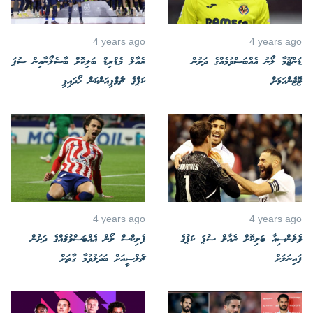
4 years ago
4 years ago
ޑަންޖޫމާ ލޯނު އެއްބަސްވުމެއްގެ ދަށުން
ރެއާލް މެޑްރިޑް ބަލިކޮށް ބާސެލޯނާއިން ސުޕަ
ޓޮޓެންހަމަށް
ކަޕްގެ ޗެމްޕިއަންކަން ހޯދައިފި
4 years ago
4 years ago
ވެލެންސިއާ ބަލިކޮށް ރެއާލް ސުޕަ ކަޕުގެ
ފެލިކްސް ލޯން އެއްބަސްވުމެއްގެ ދަށުން
ފައިނަލަށް
ޗެލްސީއަށް ބަދަލުވުމާ ގާތަށް