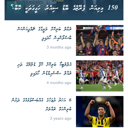
150 މިލިއަން، ޕެރޭޒްގެ ބޮޑު ސިއްރު، ހަގީގަތަކީ ކޮބާ؟
ރެޢާލް ބަލިކޮށް ލަލީގާގެ ޗެމްޕިއަންކަން
ބާސެލޯނާއިން ހޯދައިފި
3 months ago
އެތްލެޓިކޯ ބަލިކޮށް ކޮޕާ ޑެލްރޭގެ ތަށި
ރެއާލް ސޮސެއިޑާޑުން ހޯދައިފި
4 months ago
6 އަހަރު ދުވަހުގެ އެއްބަސްވުމެއްގެ ދަށުން
ބެލިންހަމް ރެއާލަށް
3 years ago