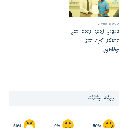
5 years ago
ރާއްޖޭގައި ފުރަތަމަ ފަހަރަށް ބޭއްވި
ހޭންޑްބޯލް ކޯޗިން ކޭމްޕް
ނިންމާލައިފި
މިލިޔުން ކިޔާލުމުން
50%
0%
50%