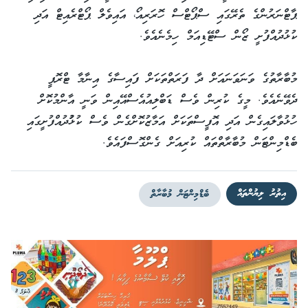
ޕާޓްނަރުންގެ ތެރޭގައި ސްޕޯޓްސް ހޮރަރިއޯ، އައިވެލް ޕޯޓްރެއިޓް އަދި
ކުޅުދުއްފުށީ ޒޯން ސްޓޭޑިއަމް ހިމެނެއެވެ.
މުބާރާތުގެ ވަނަވަނައަށް ދާ ފަރަތްތަކަށް ފައިސާގެ އިނާމާ ޓްރޮޕީ
ދެވޭނެއެވެ. މީގެ ކުރިން ވެސް ޑަބްލިއުއެސްއޭއިން ވަނީ އާންމުކޮށް
ހުޅުވާލައިގެން އަދި އޮފީސްތަކަށް އަމާޒުކޮށްގެން ވެސް ކުޅުުުދުއްފުށީގައި
ބެޑްމިންޓަން މުބާރާތްތައް ކުރިއަށް ގެންގޮސްފައެވެ.
އިތުރު ލިޔުންތައް
ބެޑްމިންޓަން މުބާރާތް