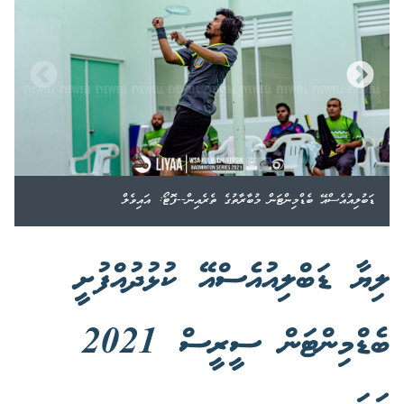
ޑަބުލިއުއެސްއޭ ބެޑްމިންޓަން މުބާރާތުގެ ތެރެއިން--ފޮޓޯ: އައިވެލް
ލިޔާ ޑަބްލިއުއެސްއޭ ކުޅުދުއްފުށީ
ބެޑްމިންޓަން ސީރީސް 2021