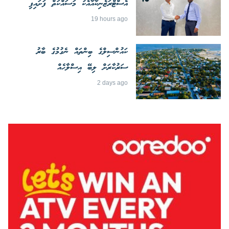
އެސްޓްރަޒެނިކާއާއެކު މަސައްކަތް ފަށައިފި
19 hours ago
ކައުންސިލްގެ ބިންތައް ނެގުމުގެ ބާރު
ސަރުކާރަށް ލިބޭ އިސްލާހެއް
2 days ago