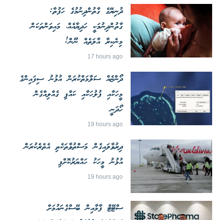
ދުނިޔޭގެ ގާތުންދިނުމުގެ ހަފުތާ:
ގާތުންދިނުމަކީ ހަދިޔާއެއް، މައިވަންތަކަން
މިނެކިރާ އާލަތެއް ނޫން!
17 hours ago
ދޯންޏެއް ސަލާމަތްކުރަން އުޅުނު ސިފައިންގެ
މީހަކާއި ފުލުހަކާއި ކައްޕި ގެއްލިއްގެން
ހޯދަނީ
19 hours ago
ދިރުވާލައިގެން މަސްތުވާތަކެތި އެތެރެކުރަން
އުޅުނު މީހަކު ހައްޔަރުކޮށްފި
19 hours ago
ސްޓޭޓް ފާމާއިން ބޭސްގެނައުމަށް