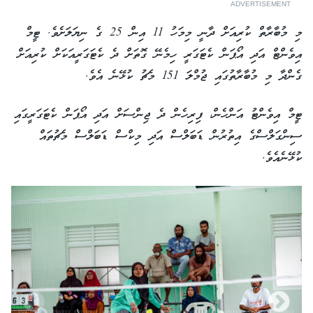
ADVERTISEMENT
މި މުބާރާތް ކުރިއަށް ދާނީ މިމަހު 11 އިން 25 ގެ ނިޔަލަށެވެ. ޓީމް
އިވެންޓް އަދި އޯޕަން ކެޓަގަރީ ހިމެނޭ ގޮތަށް ދެ ކެޓަގަރީއަކަށް ކުރިއަށް
ގެންދާ މި މުބާރާތުގައި ޖުމްލަ 151 މެޗު ކުޅޭނެ އެވެ.
ޓީމް އިވެންޓު އަންހެން، ފިރިހެން ދެ ޖިންސަށް އަދި އޯޕަން ކެޓަގަރީގައި
ސިންގަލްސްގެ އިތުރުން ޑަބަލްސް އަދި މިކްސް ޑަބަލްސް މެޗުތައް
ކުޅޭނެއެވެ.