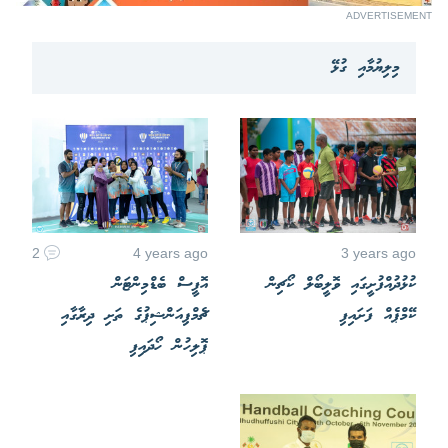
ADVERTISEMENT
މިލިޔުމާއި ގުޅޭ
2
4 years ago
3 years ago
ކުޅުދުއްފުށީގައި ވޮލީބޯލް ކޯޗިން
އޮފީސް ބެޑްމިންޓަން
ކޭމްޕެއް ފަށައިފި
ޗެމްޕިއަންޝިޕުގެ ތަށި ދިރާގާއި
ޕޮލިހުން ހޯދައިފި