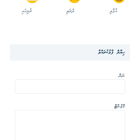
އުފާވި
ދެރަވި
ރުޅިއައި
ހިޔާލް ފާޅުކުރައްވާ
ނަން
ކޮމެންޓް