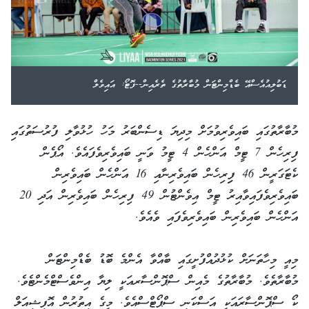
ޑަބުލިއުއެސްއޭ ބެޑްމިންޓަން މުބާރާތުގެ ތެރެއިން--ފޮޓޯ: އައިވެލް
މުބާރާތުގައި ބައިވެރިވުމަށް މިދިޔަ ޑިސެންބަރު މަހު ހުޅުވާލި ފުރުސަތުގައި
ފިރިހެން 7 ޓީމް އަންހެން 4 ޓީމު ވަނީ ބައިވެރިވެފައެވެ. އޯޕެން
ކެޓަގަރީން 46 ފިިރިހެން ބައިވެރިނާއި 16 އަންހެން ބައިވެރިން
ބައިވެރިވެފައިވާއިރު ޓީމް އިވެންޓުން 49 ފިރިހެން ބައިވެރިން އަދި 20
އަންހެން ބައިވެރިން ބައިވެރިވެފައި ވެއެވެ.
މިއީ މިހާތަނަށް ކުޅުދުއްފުށީގައި ބާއްވާ އެންމެ ބޮޑު ބެޑްމިންޓަން
މުބާރާތެވެ. މުބާރާތުގެ މެއިން ސްޕޮންސާރއަކީ ލިޔާ އިންވެސްޓްމެންޓެވެ.
ކޯ ސްޕޮންސާރައަކީ އަސްކަނި ސްޕޯޓްސްއެވެ. މީގެ އިތުރުން އޮފިޝިއަލް