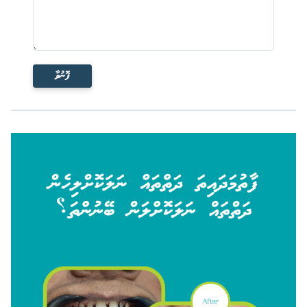
ފޮނުވާ