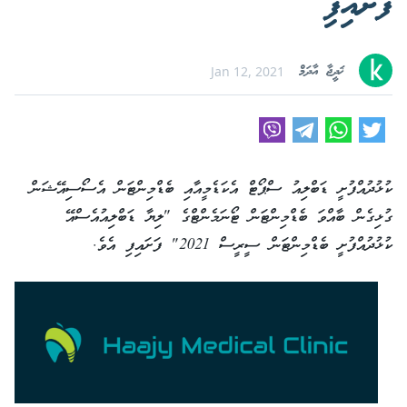
ފަށައިފި
ޚަދީޖާ އާދަމް
Jan 12, 2021
ކުޅުދުއްފުށީ ޑަބްލިއު ސްޕޯޓް އެކަޑެމީއާއި ބެޑްމިންޓަން އެސޯސިއޭޝަން
ގުޅިގެން ބާއްވަ ބެޑްމިންޓަން ޓޯނަމެންޓްގެ "ލިޔާ ޑަބްލިއުއެސްއޭ
ކުޅުދުއްފުށީ ބެޑްމިންޓަން ސީރީސް 2021" ފަށައިފި އެވެ.