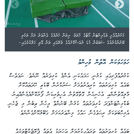
ކުޅުދުއްފުށީ ބެޑްމިންޓަން ކޯޓްގެ ހާލަތު. މިތަން ހެދުމުގެ ފެންވަރު ދަށް ތަކެތި
ބޭނުންކުރުމުގެ ސަބަބުން ކުޑަ ދުވަސްކޮޅެއްގެ ތެރޭގައި ތަން އޮތީ ހަލާކުވެފައި--
ހަމަހަމަކަން އޮތުން މުހިންމު
ކުޅުދުއްފުށިގައި ކުޅެނީ ހަމައެކަނި އެންމެ ކުޅިވަރެއް ނޫނެވެ. ނަމަވެސް
ބައެއް ކުޅިވަރުތައް ކުރިއެރުވުމަށް ސަރުކާރުން ބޮޑެތި ހޭދަތައްކޮށް
މާލީގޮތުންނާއި އެހެނިހެން ގޮތްގޮތުން އެހީތެރިކަން ފޯރުކޮށްދެމުންދާއިރު،
ބެޑްމިންޓަންފަދަ ކުޅިވަރުތައް ކުޅެން ބޭނުންވާ މީހުން ތިބެން މި ޖެހެނީ
އެޅިހާބަތަކަށް ރިހަވެގެން ހައްގު މިންވަރުކަމަށް ގަބޫލުކޮށްގެންނެވެ.
ބައެއް ކުޅިވަރުތައް ތަރައްގީކުރުމަށް އަހަރަކު އެތައް ޕްރޮޖެކްޓްތަކެއް