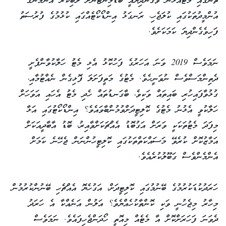
ތަނުގައި މެޓުއެޅުން ވެގެންދިޔައީ ބެޑްމިންޓަނަށް ލޯބިކުރާ އެންމެންގެ
އުންމީދުތަކުގައި ކުލަޖެހި، ރަނގަޅު އިންޑޯކޯޓެއްގައި ކުޅުމުގެ ފުރުސަތު
ފަހިވެގެންދިޔަ ކަމަކަށެވެ.
ނަމަވެސް 2019 ވަނަ އަހަރުގެ ފަހުކޮޅު އެޅި މެޓު ހަލާކުވާންފެށީ
ދެތިންމަސްވެސް ނުވަނީހެވެ. މެޓުގެ މަތީފަށަލަ ފޮޅިގެން ނެއްޓުމާއި،
ގުޅުވާފައިހުރި ބައިތައް ވަކިވެ، ބާގަނޑުތައް ހެދި މެޓު އެހައި އަވަހަށް
ހަލާކުވީ އެޅުނު މެޓުގެ ކޮލިޓީދަށްވުމުންބާވައެވެ؟ އިންޑޯކޯޓުގައި އަޅާ
މިފަދަ މެޓުތަކަކީ ވަރަށް އަގުބޮޑު އެއްޗަކަށްވާއިރު، ބޮޑު އާބާދީއަކަށް
އަމާޒުކޮށް ކުރެވޭ މަސައްކަތްތަކުގައި ކޮލިޓީހުންނަން ޖެހޭނެ ކަމަށް
އެންމެންވެސް ގަބޫލުކުރެއެވެ.
ހަރަދުކުޑަކުރުމުގެ ބޭނުމުގައި ކޮލިޓީދަށް، އަގުހެޔޮ އެއްޗެހި ބޭނުންކުރުމުން
މިހާރު މިޖެހުނީ ވަކި ކޮންތާކުހެއްޔެވެ؟ އަލުން އަނެއްކާ އެ ހަރަދު
ދެވަނަ ފަހަރަށްކޮށް އާ މެޓެއް މިއޮތީ ހޯދަންޖެހިފައެވެ. ނަމަވެސް