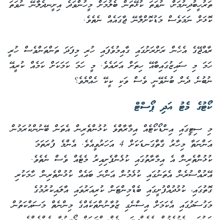
ތަރުހީބުދިނުމަށް، ނުވަތަ ކުޅޭތަން ބެލުމަށް މީހުންވަދެ އިށީނދެލާނޭ ނުވަތަ
ކޮޅަށް ނަމަވެސް މަޑުކޮށްލާނޭ ޖާގައެއް ނެތެވެ.
ރާއްޖޭގެ އެހެން ރަށްރަށުގައި ގާއިމުވެފައި ހުރި މިފަދަ ތަންތަންވެސް ހުރީ
ހަމަ މި ސައިޒުގައިބާއޭ ހިތަށް އަރައެވެ. މީ ހަމަ ކަމަކަށް ކަމެއް ކުރީއޭ
ނުބުނެ ދެން ބުނެވޭނީ ވެސް ވަކި ކީކޭ ހެއްޔެވެ؟
ކޯޓުގެ މެޓު އަދި ޕޯސްޓް
މި ސިޓީގައި އިންޑޯކޯޓެއް އިމާރާތްވެ ކުޅުންތެރިން އެތަން ބޭނުންކުރަމުން
އަންނަތާ މިހާރު ގާތްގަނޑަކަށް 4 އަހަރުވީއެވެ. އެންމެ ފުރަތަމަ
ކުޅުންތެރިން އެ އިމާރާތުގައި ކުޅެންފެށިއިރު މެޓެއް ވެސް ނެތެވެ.
އޭރުއްސުރެން އެތަނުގައި ކުޅެމުން އަންނަ ބައެއް ކުޅުންތެރިން ހާމަކުރި
ގޮތުގައި، ކުޅުދުއްފުށީގައި ބެޑްމިންޓަން ކުރިއަރުވައި އާލައިކުރުމުގެ
މަގުސަދުގައި އެކަމަށް އިސްނެގި ޒުވާނުންތަކެއްގެ މިންނެތް މަސައްކަތުން