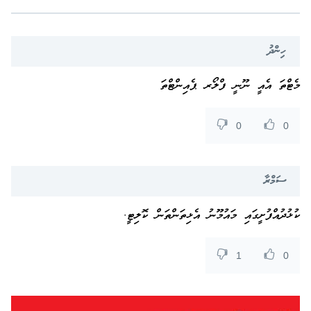
ހިންދު
މެޓްތަ އެއީ ނޫނީ ފްލޯރ ޕެއިންޓްތަ
0
0
ސަމްރާ
ކުޅުދުއްފުށީގައި މައުމޫނު އެޅިތަންތަން ކޮލިޓީ.
1
0