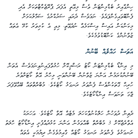
ހިންގާއިރު ބެޑްމިންޓަން ވެސް މިއޮތީ އެފަދަ ޕްރޮޖެކްޓްތަކަށް އެދި
ފެންބޮވައިގެންފައެވެ. ނަމަވެސް ދެރައީ ސަރުކާރުގެ ސަމާލުކަމަށް
މިކަންކަން އައިސް އިސްކަމެއް ނުދެވޭތީ، މިއީ އެ ކުޅިވަރު ކުޅޭ އެތައް
ޒުވާނުންގެ ކަންބޮޑުވުމެކެވެ.
އަވަސް ހައްލެއް ބޭނުން
މި އިންޑޯ ބެޑްމިންޓަން ކޯޓު ރަސްމީކޮށް ހުޅުވާފައިނުވިނަމަވެސް، އެތަން
ބޭނުންކުރަމުން އަންނަ ޒުވާނުން ބޭނުންވަނީ މިހާރު އޮތް ކޯޓަށްވުރެ
ހުރިހާ ގޮތަކުންވެސް ފެންވަރު ރަނގަޅު ކޯޓެކެވެ. މުބާރާތްތައް ބޭއްވޭފަދަ
ޖާގަ ތަނަވަސް އިންޑޯކޯޓެކެވެ.
ދެތިން ދުވަހުން ހަލާކުނުވާކަހަލަ މެޓެއް އޮތް ކޯޓެކެވެ. އަހަރަކު
އެވްރެޖްކޮށް 3 މުބާރާތް ބާއްވަމުން އަންނަ ކުޅުދުއްފުށީ އިންޑޯކޯޓު ހާލަތު
ރަނގަޅުވެ ފެންވަރު ރަނގަޅު ކޯޓެއް ގާއިމުވެގެން ދިޔުމަކީ އެތައް