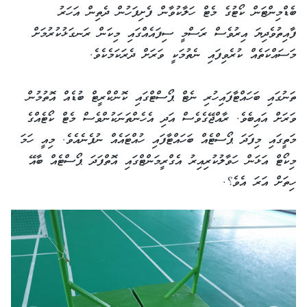
ބެޑްމިންޓަން ކޯޓުގެ މެޓް ހަލާކުވާން ފެށިފަހުން ދެތިން އަހަރު
ފާއިތުވެދިޔަ އިރުވެސް ރަސްމީ ސިފައެއްގައި މިކަން ރަނގަޅުކުރުމަށް
މަސައްކަތެއް ކުރެވިފައި ނެތުމަކީ ވަރަށް ދެރަކަމެކެވެ.
ތަނުގައި ބަހައްޓާފައިހުރި ނެޓް ޕޯސްޓްގައި ކޮންކްރީޓް ބުޑެއް އޮތުމުން
ވަރަށް އައިބެވެ. ރާއްޖޭގެވެސް އަދި އެހެންތަނަކުންވެސް މެޓް ކޯޓެއްގެ
މަތީގައި މިފަދަ ޕޯސްޓެއް ބަހައްޓާފައި ހުއްޓައެއް ނުފެނެއެވެ. މިއީ ހަމަ
މިކޯޓް އަޅަން ހަވާލުކުރިއިރު އެގްރީމަންޓްގައި އޮތްފަދަ ޕޯސްޓެއް ބާއޭ
ހިތަށް އަރަ އެވެ؟.