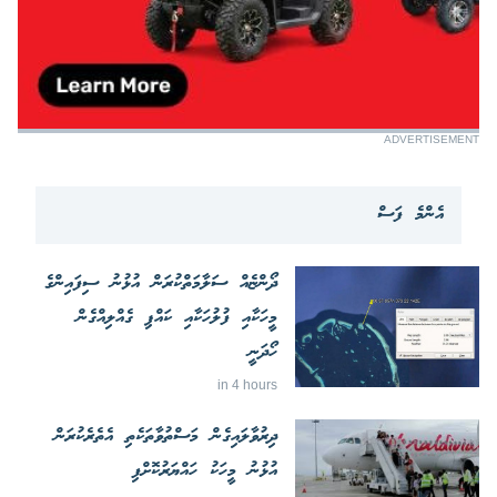
ADVERTISEMENT
އެންމެ ފަސް
ދޯންޏެއް ސަލާމަތްކުރަން އުޅުނު ސިފައިންގެ
މީހަކާއި ފުލުހަކާއި ކައްޕި ގެއްލިއްގެން
ހޯދަނީ
in 4 hours
ދިރުވާލައިގެން މަސްތުވާތަކެތި އެތެރެކުރަން
އުޅުނު މީހަކު ހައްޔަރުކޮށްފި