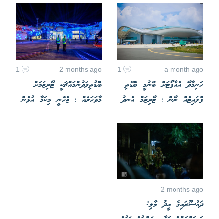
1
2 months ago
1
a month ago
ހަނިމާދޫ އެއާޕޯޓަށް ބޭނުމީ ބޮޑެތި
ބޮޑުތިލަދުންމައްޗަކީ ޓޫރިޒަމަށް
ފްލައިޓެއް ނޫން ؛ ޓޫރިޒަމް އެނދު
މާވަހަރެއް ؛ ޖެހެނީ މިކަމާ އުޅެން
2 months ago
ދައްސޫރައިގެ އީދު މާލި: