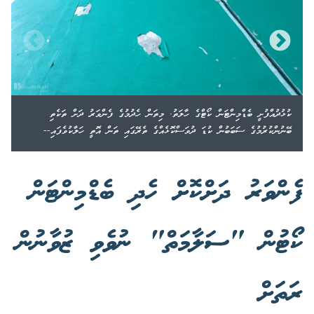
ކުޅުދުއްފުށީ ބެޑްމިންޓަން ކޯޓްގެ ހާލަތު. މިތަން ހެދުމުގެ ފެންވަރު ދަށް ތަކެތި
ބޭނުންކުރުމުގެ ސަބަބުން ކުޑަ ދުވަސްކޮޅެއްގެ ތެރޭގައި ތަން އޮތީ ހަލާކުވެފައި--
ފެންވަރު ދަށްކޮށް ހެދި ބެޑްމިންޓަން
ކޯޓުން "ސަލާމަތް" ނުވެވި ޒުވާނުން
ރަތަށް