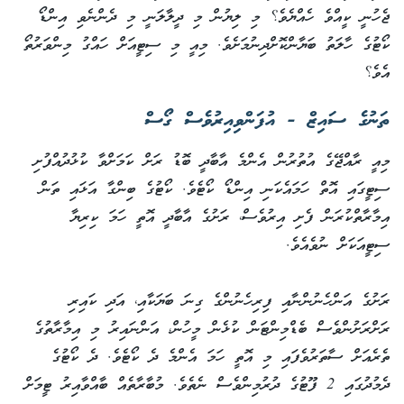
ޖެހުނީ ކީއްވެ ހެއްޔެވެ؟ މި ލިޔުން މި ދީލާލަނީ މި ދެންނެވި އިންޑޯ
ކޯޓުގެ ހާލަތު ބަޔާންކޮށްދިނުމަށެވެ. މިއީ މި ސިޓީއަށް ހައްގު މިންވަރުތޯ
އެވެ؟
ތަނުގެ ސައިޒް - އުފަންވިއިރުވެސް ގޯސް
މިއީ ރާއްޖޭގެ އުތުރުން އެންމެ އާބާދީ ބޮޑު ރަށް ކަމަށްވާ ކުޅުދުއްފުށި
ސިޓީގައި އޮތް ހަމައެކަނި އިންޑޯ ކޯޓެވެ. ކޯޓުގެ ބިންގާ އަޅައި ތަން
އިމާރާތްކުރަން ފެށި އިރުވެސް، ރަށުގެ އާބާދީ އޮތީ ހަމަ ކިރިޔާ
ސިޓީއަކަށް ނުވެއެވެ.
ރަށުގެ އަންހެނުންނާއި ފިރިހެނުންގެ ގިނަ ބަޔަކާއި، އަދި ކައިރި
ރަށްރަށުންވެސް ބެޑްމިންޓަން ކުޅެން މީހުން، އަންނައިރު މި އިމާރާތުގެ
ތެރެއަށް ސާތަރުވެފައި މި އޮތީ ހަމަ އެންމެ ދެ ކޯޓެވެ. ދެ ކޯޓުގެ
ދެމުދުގައި 2 ފޫޓުގެ ދުރުމިންވެސް ނެތެވެ. މުބާރާތެއް ބާއްވާއިރު ޓީމަށް