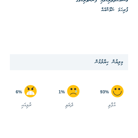
މަސައްކަތްތެރިކަމާއި ފަންނުވެރިކަމުގެ
ފުރިހަމަ ނަމޫނާއެއް
މިލިޔުން ކިޔާލުމުން
6%
1%
93%
އުފާވި
ދެރަވި
ރުޅިއައި