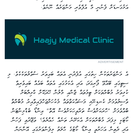
އަޅުގަނޑަށް ފެނުނީ މާ އުފާވެރި މަންޒަރެއް ނޫނެވެ.
ADVERTISEMENT
އެ މަންޒަރުތަކުން ހިތުގައި އުފެދުނީ އެތައް ބައިވަރު ސުވާލުތަކެކެވެ. މި
ސިޓީގައި ބޭއްވޭ ފޯރިގަދަ، އަދި އެކަމުގައި އެތައް ބައެއް ބައިވެރިވާ
ކުޅިވަރު މުބާރާތަކަށް ޓީމުތައް ޖާނާއި މާލުން ހޭދަކޮށް ކާމިޔާބަށް
ވާސިލުވުމަށް ކެނޑިނޭޅި މަސައްކަތްތައް މެކުހަށްޖަހާފައިވާއިރު މުބާރާތް
ބާއްވެމަށް "ހާރަކަށްވެސް ތަރާވީހަކަށްވެސް އޮތް" އިންޑޯ ބެޑްމިންޓަން
ކޯޓަކީ މިފަދަ މުބާރާތަކަށް އެކަށޭނެ ތަނެއް ހެއްޔެވެ؟ ވުޖޫދުވި ފަހުން
އަދި ދެތިން އަހަރުވީ އިންޑޯ ކޯޓުގެ ޙާލަތު މިފެންވަރުގައި އޮންނަން