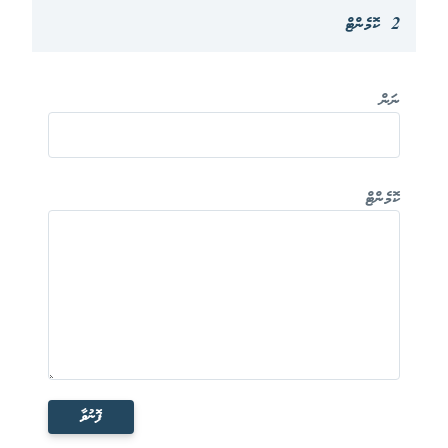
2 ކޮމެންޓް
ނަން
ކޮމެންޓް
ފޮނުވާ