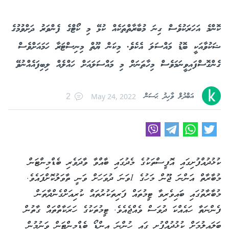
ކޮންމެ އަހަރަކުވެސް ގިނަ މުބާރާތްތަކެއް ކުޅޭ މި ކޯޓްގެ ފެންވަރު ދަށްވުމުގެ
ޝަކުވާއަކީ ބޮޑު މައްސަލަ އެކެވެ. މިކަން ޔޫތް މިނިސްޓަރާ ހަމައަށްވެސް
ގެންގޮސްފައިވީނަމަވެސް މިހާތަނަށް މި މައްސަލައަށް ހައްލެއް ލިބިފައެއްނުވޭ
އަބްދުލް ވާހިދު ޙަސަން
May 24, 2022
2
ކުޅުދުއްފުށިގައި އޮފީސްތަކުގެ މެދުގައި ބާއްވާ ވާދަވެރި ބެޑްމިންޓަން
މުބާރާތް އަންނަ ޖޫން މަހުގެ 1ވަނަ ދުވަހަށް ވަނީ ތާވަލުކޮށްފައެވެ.
މުބާރާތުގައި ބައިވެރިވާ ޓީމުތައް ފަރިތަކުރުތައް ކުރިއަށްގެންދާތަން
ފެންނަތާ ހައެއްކަ ދުވަސް ވެއްޖެއެވެ. ޓީމުތަކުގެ ހަރަކާތްތައް ގާތުން
ބަލައިލުމަށް ކުޅުދުއްފުށީ ގައި ހުންނަ އިންޑޯ ބެޑްމިންޓަން ވަނުމުން