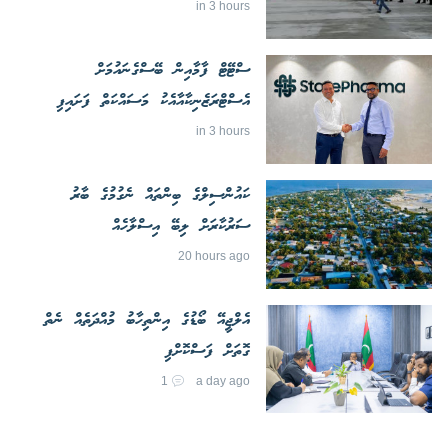
in 3 hours
ސްޓޭޓް ފާމާއިން ބޭސްގެނައުމަށް
އެސްޓްރަޒެނިކާއާއެކު މަސައްކަތް ފަށައިފި
in 3 hours
ކައުންސިލްގެ ބިންތައް ނެގުމުގެ ބާރު
ސަރުކާރަށް ލިބޭ އިސްލާހެއް
20 hours ago
އެލްޖީއޭ ބޯޑުގެ އިންތިހާބު މުއްދަތެއް ނެތް
ގޮތަށް ފަސްކޮށްފި
1
a day ago