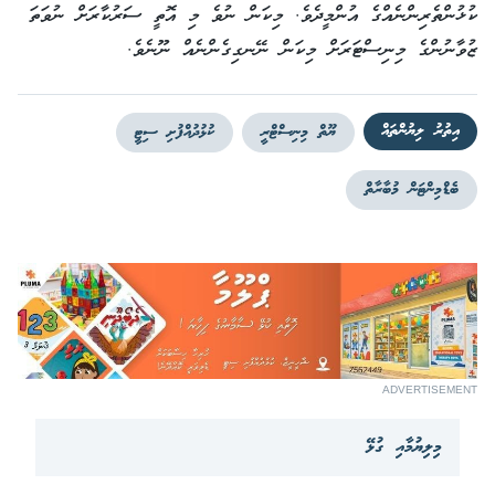
ކުޅުންތެރިންނެއްގެ އުންމީދެވެ. މިކަން ނުވެ މި އޮތީ ސަރުކާރަށް ނުވަތަ
ޒުވާނުންގެ މިނިސްޓަރަށް މިކަން ނޭނގިގެންނެއް ނޫނެވެ.
އިތުރު ލިޔުންތައް
ޔޫތް މިނިސްޓްރީ
ކުޅުދުއްފުށި ސިޓީ
ބެޑްމިންޓަން މުބާރާތް
ADVERTISEMENT
މިލިޔުމާއި ގުޅޭ