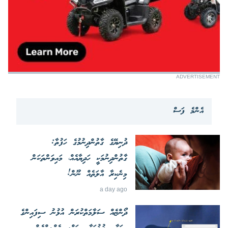
ADVERTISEMENT
އެންމެ ފަސް
ދުނިޔޭގެ ގާތުންދިނުމުގެ ހަފުތާ:
ގާތުންދިނުމަކީ ހަދިޔާއެއް، މައިވަންތަކަން
މިނެކިރާ އާލަތެއް ނޫން!
a day ago
ދޯންޏެއް ސަލާމަތްކުރަން އުޅުނު ސިފައިންގެ