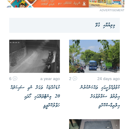
ADVERTISEMENT
މިލިޔުމާއި ގުޅޭ
6
a year ago
2
24 days ago
ކުޅުދުއްފުށީގައި ވައްކަންކުރުން
ކުޑަކުއްޖަކު ވަގަށް ނެގި ސައިކަލެއް
އިތުރުވެ ސަމާލުވުމަށް
20 މިނެޓްތެރޭގައި ހޯދައި
އިލްތިމާސްކޮށްފި
ހަވާލުކޮށްދީފި