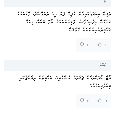
މަ
ވަޅިން ބިރުދައްކަައިގެން ރުފިޔާ ފޭރޭ މިީހަ ވަރައްސާފު، ވާރެބަކުރު
ރެޑުކޮން ހިފުނީމަވެސް. ޕޮލިހުންނަކަށް ނޯވޭ ބާރެއް، މިކަމާ
ރައްޔިތުންނިކުންނަން ގޮވާލަން
0
1
ޢައްޔަ
ޥޯޓް ހޯދަންވެގެން ޖަލުތައް ހުސްކުރީމަ، ރައްޔިތުން ތިބެންޖެހޭނީ
ބިރުވެރިކަމެއްގަ
0
0