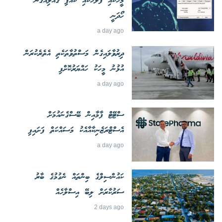
މީހަކާއި ފުލުހަކާއި ކައްޕި ގެއްލިއްގެން
ހޯދަނީ
a day ago
ދިރުވާލައިގެން މަސްތުވާތަކެތި އެތެރެކުރަން
އުޅުނު މީހަކު ހައްޔަރުކޮށްފި
a day ago
ސްޓޭޓް ފާމާއިން ބޭސްގެނައުމަށް
އެސްޓްރަޒެނިކާއާއެކު މަސައްކަތް ފަށައިފި
a day ago
ކައުންސިލްގެ ބިންތައް ނެގުމުގެ ބާރު
ސަރުކާރަށް ލިބޭ އިސްލާހެއް
2 days ago