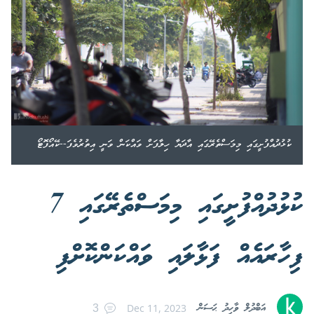
ކުޅުދުއްފުށީގައި މިމަސްތެރޭގައި އާދަޔާ ހިލާފަށް ވައްކަން ވަނީ އިތުރުވެފަ--ކޭއޯފޮޓޯ
ކުޅުދުއްފުށީގައި މިމަސްތެރޭގައި 7
ފިހާރައެއް ފަޅާލައި ވައްކަންކޮށްފި
އަބްދުލް ވާހިދު ޙަސަން
Dec 11, 2023
3