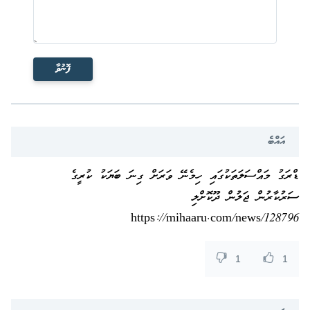
ފޮނުވާ
އައްބެ
ޑްރަގު މައްސަލަތަކުގައި ހިމެނޭ ވަރަށް ގިނަ ބަޔަކު ކުރީގެ
ސަރުކާރުން ޖަލުން ދޫކޮށްލި
https://mihaaru.com/news/128796
1
1