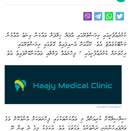
ކުޅުދުއްފުށީގައި މިމަސްތެރޭގައި އާދަޔާ ހިލާފަށް ވައްކަން ގިނަވެ އާއްމުން
ކަންބޮޑުވެއްޖެ އެވެ. ކޭއޯއަށް އެނގިފައިވާ ގޮތުގައި މިމަސްތެރޭގައި
މިހާތަނަށް ކުޅުދުއްފުށީގައި 7 ފިހާރައެއް ފަޅާލާއި ވައްކަންކޮށްފައިވެ އެވެ.
ADVERTISEMENT
ސިލްސިލާކޮށް ކުރިއަށްދާ މި ވައްކަންތަކުގައި ފިހާރަތަކަށް އާންމުކޮށް ވަގު
ވަދެފައިހުންނަނީ ދަންވަރުގެ ވަގުތުގަ އެވެ. އެކަމަކު މީގެ ދެ ތިން ރޭ