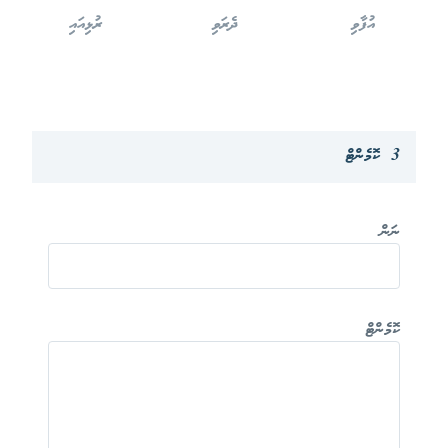
އުފާވި
ދެރަވި
ރުޅިއައި
3 ކޮމެންޓް
ނަން
ކޮމެންޓް