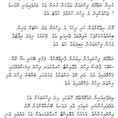
ކުރިން ރަތްދޫލަ ފިހާރައަށް ވައްކަން ކުރަން ވަގު ވަދެފައިވަނީ ރޭގަނޑު
7 ޖަހާއެހާއިރު އެ ފިހާރަ ހުޅުވާފަ ހުއްޓަ އެވެ.
މޫނު ނިވާކޮށްގެން ހުރި މީހަކު އެ ފިހާރަށް ވަދެ ސޭޓަށް ވަޅިން
ބިރުދެއްކުމަށްފަހު ރުފިޔާތައް ފޭރިގަތީ އެވެ. ފޭރުމުގެ މިފަދަ ރިޕޯޓެއް
އެހެން ފިހާރައަކުން ލިބިފައެއް ނުވެ އެވެ.
ރަތްދޫލަ ފިހާރައިގެން އިތުރުން ފްރީޒްލޭންޑް، ފެމެލީ ބޭކަރީ ޝޯ ރޫމް،
ސަތޭކަ ޕްލަސް ފިހާރަ، އާޕޮއިންޓް ހާރޑްވެއަރ ފިހާރަ މިމަސްތެރޭގައި
ފަޅާލާފައިވެ އެވެ. އަދި ރޭގެ ދަންވަރުގެ ވަގުތުގައި ބަރާބަރު ފިހާރަ އާއި
މިންވަރު ފިހާރު ފަޅާލާފައިވެ އެވެ.
ވިޔަފާރިވެރިން މައުލޫމާތުދޭ ގޮތުގައި ގިނަ ފިހާރަތަކަށް ވަގު
ވަދެފައިހުންނަނީ ކަތިވަޅި އާއި ދަގަނޑު ބޭނުންކޮށްގެން ދޮރު
އިރާލައިގެންނެވެ. އެކަމަކު އާޕޮއިންޓް ހާރޑްވެއަރއަށް ވަގު ވަދެފައި ވަނީ