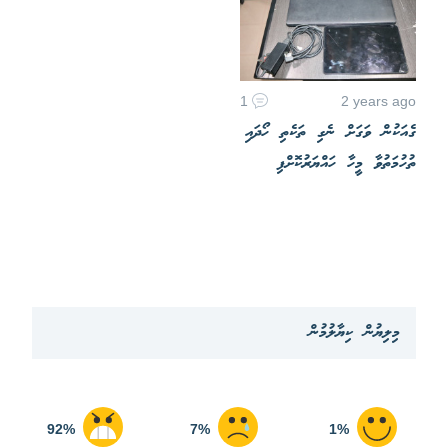
1
2 years ago
ގެއަކުން ވަގަށް ނެގި ތަކެތި ހޯދައި
ތުހުމަތުވާ މީހާ ހައްޔަރުކޮށްފި
މިލިޔުން ކިޔާލުމުން
92%
7%
1%