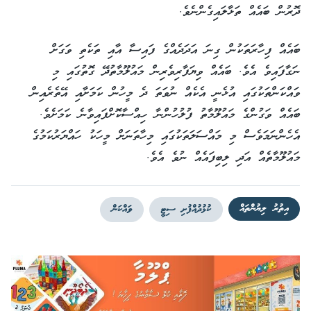
ދޮރުން ބައެއް ތަޅާލައިގެންނެވެ.
ބައެއް ފިހާރަތަކުން ގިނަ އަދަދެއްގެ ފައިސާ އާއި ތަކެތި ވަގަށް
ނަގާފައިވެ އެވެ. ބައެއް ވިޔަފާރިވެރިން މައުލޫމާތުދޭ ގޮތުގައި މި
ވައްކަންތަކުގައި އުޅެނީ އެކެއް ނުވަތަ ދެ މީހުން ކަމަށާއި އޭތެރެއިން
ބައެއް ވަގުންގެ މައުލޫމާތު ފުލުހުންނާ ހިއްސާކޮށްފައިވާނެ ކަމަށެވެ.
އެހެންނަމަވެސް މި މައްސަލަތަކުގައި މިހާތަނަށް މީހަކު ހައްޔަރުކަމުގެ
މައުލޫމާތެއް އަދި ލިބިފައެއް ނުވެ އެވެ.
އިތުރު ލިޔުންތައް
ކުޅުދުއްފުށި ސިޓީ
ވައްކަން