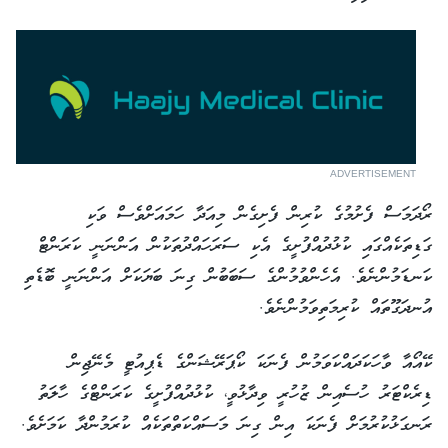
ADVERTISEMENT
ރޯދަމަސް ފެށުމުގެ ކުރިން ފެށިގެން މިއަދާ ހަމައަށްވެސް ވަކި
ގަޑިތަކެއްގައި ކުޅުދުއްފުށީގެ އެކި ސަރަހައްދުތަކުން އަންނަނީ ކަރަންޓް
ކަނޑަމުންނެވެ. އެހެންވުމުންގެ ސަބަބުން ގިނަ ބަޔަކަށް އަންނަނީ ބޮޑެތި
އުނދަގޫތައް ކުރިމަތިވަމުންނެވެ.
ކޭއޯއާ ވާހަކަދައްކަވަމުން ފެނަކަ ކޯޕަރޭޝަންގެ ޑެޕިއުޓީ މެނޭޖިން
ޑިރެކްޓަރު ހުސެއިން ޒުހުރީ ވިދާޅުވީ، ކުޅުދުއްފުށީގެ ކަރަންޓްގެ ހާލަތު
ރަނގަޅުކުރުމަށް ފެނަކަ އިން ގިނަ މަސައްކަތްތަކެއް ކުރަމުންދާ ކަމަށެވެ.