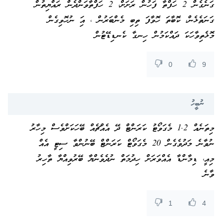
ގަނެގެން 2 ހަފްތާ ފަހުން ރަށަށް، 2 ހަފްތާވަންދެން ރައްޔިތުން
ގަނަތެޅެން، ކޮބާތަ ހޮވާފަ ތިބި މެންބަރުން ، އަި ނުހޮވިގެން
މޮޅެތިވާހަކަ ދައްކަމުން ހިނގާ ކެނޑިޑޭޓުން
0
9
ނުބީހު
މިތަނެއް 1.2 މެގަވޯޓު ކަރަންޓް ދޭ އެއްޗެއް ބޭހަކަށްވެސް މިހާރު
ނުވާނެ މަދުވެގެން 20 މެގަވޯޓް ކަރަންޓް ބޭނުންވާ ސިޓީ އެއް
މިއީ، ޑިމާންޑާ އެއްވަރަށް ހިދުމަތް ނުދެވެންޔާ ބޭރުވިއްޔާ ތާހިރު
ވާނެ
1
4