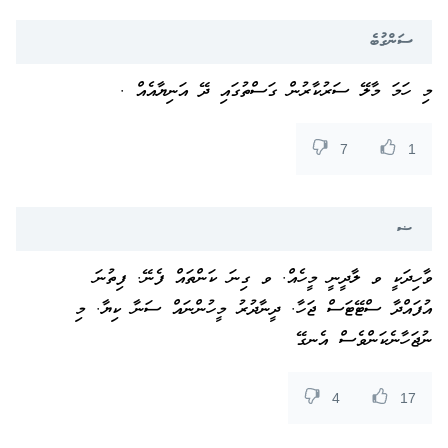
ސަންގުބެ
މި ހަމަ މާލޭ ސަރުކާރުން ގަސްތުގައި ދޭ އަނިޔާއެއް .
7
1
ޟ
ވާހިދަކީ ވ ލާދީނީ މީހެއް. ވ ގިނަ ކަންތައް ފެނޭ. ފިތުނަ
އުފައްދާ ސްޓޭޓަސް ޖަހާ. ދީނާދުރު މީހުންނައް ސަނާ ކިޔާ. މި
ނުޖަހާނެކަންވެސް އެނގޭ
4
17