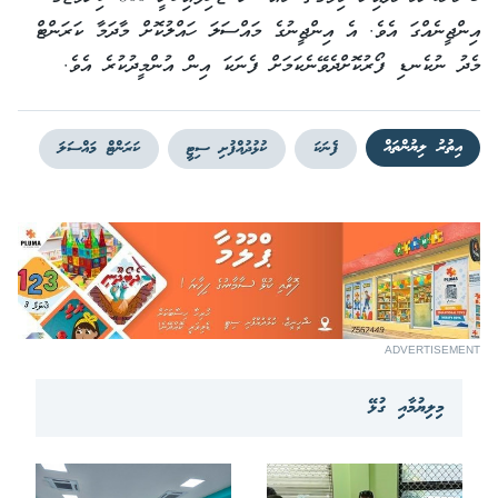
އިންޖީނެއްގަ އެވެ. އެ އިންޖީނުގެ މައްސަލަ ހައްލުކޮށް މާދަމާ ކަރަންޓް
މެދު ނުކެނޑި ފޯރުކޮށްދެވޭނެކަމަށް ފެނަކަ އިން އުންމީދުކުރެ އެވެ.
އިތުރު ލިޔުންތައް
ފެނަކަ
ކުޅުދުއްފުށި ސިޓީ
ކަރަންޓް މައްސަލަ
ADVERTISEMENT
މިލިޔުމާއި ގުޅޭ