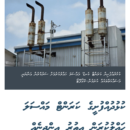
ކުޅުދުއްފުށިން ކަރަންޓް ކެނޑޭ މައްސަލަ ހައްލުކުރުމަށް ސަރުކާރުން އަންނަނީ
މަސައްކަތްތަކެއް ކުރަމުން--ކޭއޯފޮޓޯ
ކުޅުދުއްފުށީގެ ކަރަންޓް މައްސަލަ
ހައްލުކުރަން އިތުރު އިންޖީނެއް