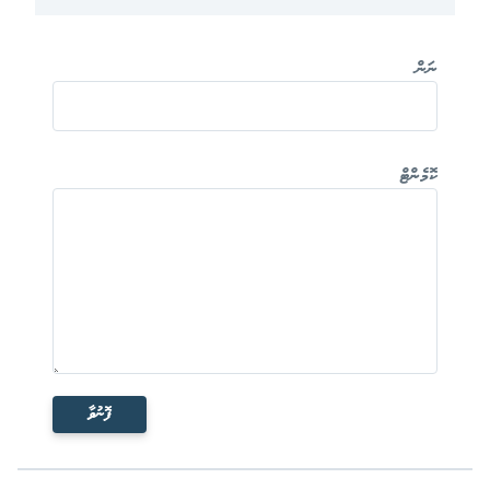
ނަން
ކޮމެންޓް
ފޮނުވާ