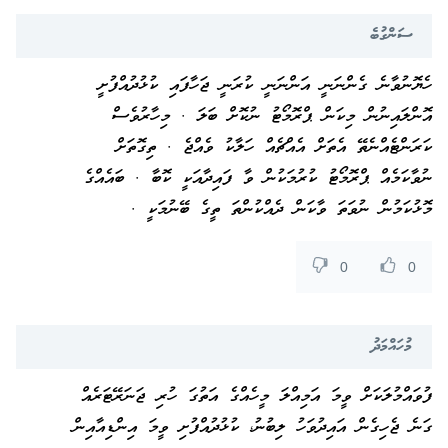
ސަންގުބެ
ހެޔޮނުވާނެ ގެންނަނީ އަންނަނީ ކުރަނީ ޖަހާފައި ކުޅުދުއްފުށީ
އޮންލައިނުން މިކަން ޕްރޮމޯޓު ނުކޮށް ބަލަ . މިހާރުވެސް
ކަރަންޓެއްނެތޭ އެތަށް އެއްޗެއް ހަލާކު ވެއްޖެ . ތިގޮތަށް
ނުވާކަމެއް ޕްރޮމޯޓު ކުރުމަކުން ވާ ފައިދާއަކީ ކޮބާ . ބައެއްގެ
މޮޅުކަމުން ނުވަތަ ވާކަން ދެއްކުންތަ ތީގެ ބޭނުމަކީ .
0
0
މުހައްމަދު
ފުވައްމުލަކަށް ވީމަ އަމިއްލަ މީހެއްގެ އަތުގަ ހުރި ޖަނަރޭޓަރެއް
ގަނެ ޖެހިގެން އައިދުވަހު ލިބުނު، ކުޅުދުއްފުށި ވީމަ އިންޑިއާއިން