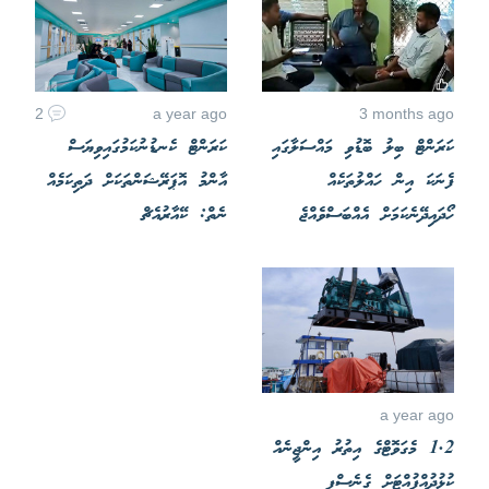
2
a year ago
3 months ago
ކަރަންޓް ބިލު ބޮޑުވި މައްސަލާގައި
ކަރަންޓް ކެނޑުނުކަމުގައިވިޔަސް
ފެނަކަ އިން ހައްލުތަކެއް
އާންމު އޮޕަރޭޝަންތަކަށް ދަތިކަމެއް
ހޯދައިދޭނެކަމަށް އެއްބަސްވެއްޖެ
ނެތް: ކޭއާރުއެޗް
a year ago
1.2 މެގަވޮޓްގެ އިތުރު އިންޖީނެއް
ކުޅުދުއްފުއްޓަށް ގެނެސްފި