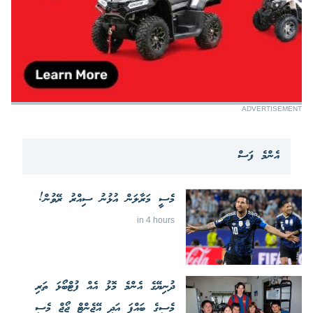
ADVERTISEMENT
އެންމެ ފަސް
މެސީ މަރާލަން އުޅުނު ސިއްރު ރޭވުން!
in 4 hours
ދުނިޔޭގެ އެންމެ މޮޅު އެއް ފުޓްބޯޅަ ތަރި
މެސީގެ ބައްޕަ އަދި އޭޖެންޓް ޖޯޖް މެސީ