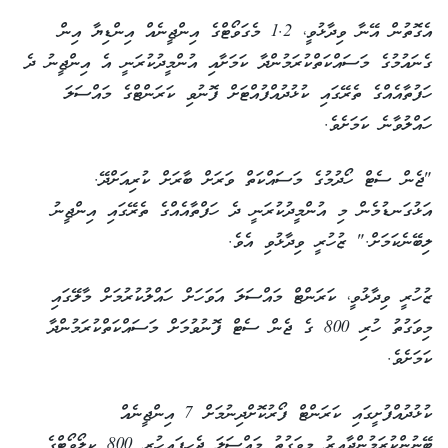
އެގޮތުން އޭނާ ވިދާޅުވީ، 1.2 މެގަވޯޓްގެ އިންޖީނެއް އިންޑިޔާ އިން
ގެނައުމުގެ މަސައްކަތްކުރަމުންދާ ކަމަށާއި އުންމީދުކުރަނީ އެ އިންޖީނު ދެ
ހަފުތާއެއްގެ ތެރޭގައި ކުޅުދުއްފުއްޓަށް ފޮނުވި ކަރަންޓްގެ މައްސަލަ
ހައްލުވާނެ ކަމަށެވެ.
"ޖެން ސެޓް ހޯދުމުގެ މަސައްކަތް ވަރަށް ބާރަށް ކުރިއަށްދޭ.
އަޅުގަނޑުމެން މި އުންމީދުކުރަނީ ދެ ހަފްތާއެއްގެ ތެރޭގައި އިންޖީނު
ލިބޭނެކަމަށް." ޒުހުރީ ވިދާޅުވި އެވެ.
ޒުހުރީ ވިދާޅުވީ، ކަރަންޓް މައްސަލަ އަވަހަށް ހައްލުކުރުމަށް މާލޭގައި
މިވަގުތު ހުރި 800 ގެ ޖެން ސެޓް ފޮނުވުމަށް މަސައްކަތްކުރަމުންދާ
ކަމަށެވެ.
ކުޅުދުއްފުށީގައި ކަރަންޓް ފޯރުކޮށްދިނުމަށް 7 އިންޖީނެއް
ބޭނުންކުރަމުންދާއިރު މިވަގުތު މައްސަލަ ޖެހިފައިހުރީ 800 ކިލޯވޯޓްގެ