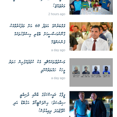
މަރުވެއްޖެ!
2 hours ago
މެމްބަރުންގެ އަދަދު 60 އަށް މަދުކުރުމާއެކު،
ގާނޫނުއަސާސީއަށް ބޮޑެތި އިސްލާހުތަކެއް
ގެންނަންޖެހޭ
a day ago
މަސްތުވާތަކެއްޗާއި އެކު ކުޅުދުއްފުށިން ހަތަރު
މީހަކު ހައްޔަރުކޮށްފި
a day ago
ފީފާގެ ރައީސްކަމުގެ ބާރާއި ދުނިޔެވީ
ސިޔާސަތު: އިންފަންޓީނޯގެ އަގުބޮޑު އަދި
ނުފޫޒުގަދަ ދިރިއުޅުން!