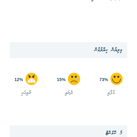
މިލިޔުން ކިޔާލުމުން
12%
15%
73%
އުފާވި
ދެރަވި
ރުޅިއައި
5 ކޮމެންޓް