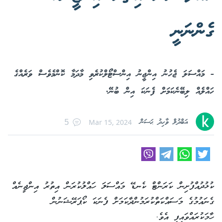
ގެންނަނީ
- މައްސަލަ ޖެހުނު އިންޖީނު އިންސްޓޯލްކުރެވި މާދަމާ ކޮންމެވެސް ވަރެއްގެ
ހައްލެއް ލިބޭނެކަމަށް ފެނަކަ އިން ބުނޭ.
އަބްދުލް ވާހިދު ޙަސަން
Mar 15, 2024
5
ކުޅުދުއްފުށިން ކަރަންޓް ކެނޑޭ މައްސަލަ ހައްލުކުރަން އިތުރު އިންޖީނެއް
ގެނައުމުގެ މަސައްކަތްކުރަމުންދާކަމަށް ފެނަކަ ކޯޕަރޭޝަނުން
ހާމަކުރައްވައިފި އެވެ.