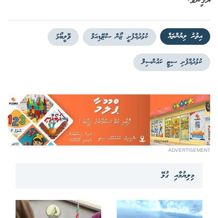
ޔަގީނެވެ.
އިތުރު ލިޔުންތައް
ކުޅުދުއްފުށީ ޒޯން ސްޓޭޑިއަމް
ވޮލީބޯޅަަ
ކުޅުދުއްފުށި ސިޓީ ކައުންސިލް
ADVERTISEMENT
މިލިޔުމާއި ގުޅޭ