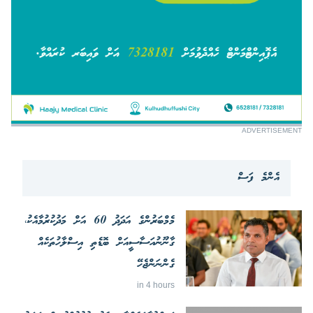
ADVERTISEMENT
އެންމެ ފަސް
މެމްބަރުންގެ އަދަދު 60 އަށް މަދުކުރުމާއެކު،
ގާނޫނުއަސާސީއަށް ބޮޑެތި އިސްލާހުތަކެއް
ގެންނަންޖެހޭ
in 4 hours