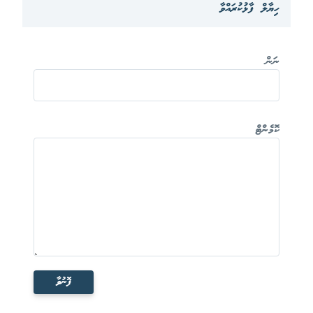
ހިޔާލް ފާޅުކުރައްވާ
ނަން
ކޮމެންޓް
ފޮނުވާ