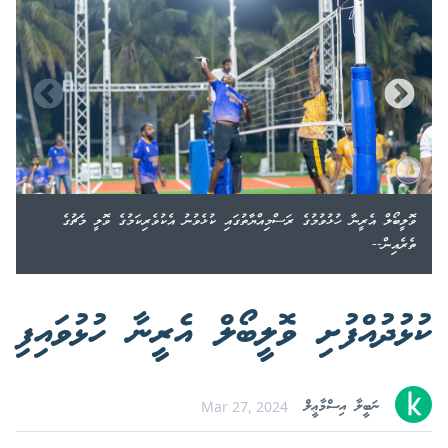
ވޮލީބޯލް އެރީނާ ހުޅުވުމުގެ ރަސްމިއްޔާތުގައި ކުޅެވުނު އެކުވެރިކަމުގެ ވޮލީ މެޗުގެ
ތެރެއިން--
ކުޅުދުއްފުށި ވޮލީބޯލް އެރީނާ ހުޅުވައިފި
ނަބީލާ އިސްމާޢީލް
Mar 27, 2024