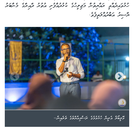
ހުޅުވައިދެއްވީ ރައްޔިތުން މަޖިލީހުގެ ކުޅުދުއްފުށި އުތުރު ދާއިރާގެ މެންބަރު
ޔާސިރު އަބްދުއްލަތީފެވެ.
ވޮލީބޯލް އެރީނާ ހުޅުވުމުގެ ރަސްމިއްޔާތުގެ ތެރެއިން--