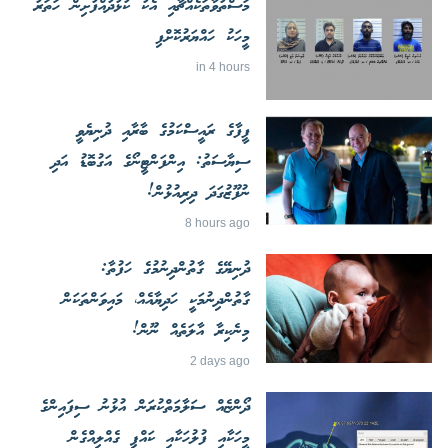
މަސްތުވާތަކެއްޗާއި އެކު ކުޅުދުއްފުށިން ހަތަރު
މީހަކު ހައްޔަރުކޮށްފި
in 4 hours
ފީފާގެ ރައީސްކަމުގެ ބާރާއި ދުނިޔެވީ
ސިޔާސަތު: އިންފަންޓީނޯގެ އަގުބޮޑު އަދި
ނުފޫޒުގަދަ ދިރިއުޅުން!
8 hours ago
ދުނިޔޭގެ ގާތުންދިނުމުގެ ހަފުތާ:
ގާތުންދިނުމަކީ ހަދިޔާއެއް، މައިވަންތަކަން
މިނެކިރާ އާލަތެއް ނޫން!
2 days ago
ދޯންޏެއް ސަލާމަތްކުރަން އުޅުނު ސިފައިންގެ
މީހަކާއި ފުލުހަކާއި ކައްޕި ގެއްލިއްގެން