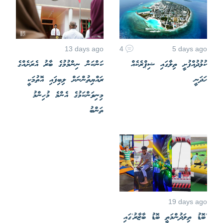
13 days ago
4
5 days ago
ކުޅުދުއްފުށީ ތިލާގައި ޝިޕްރެކެއް
ކަންކަން ނިންމުމުގެ ބާރު އެރަށެއްގެ
ހަދަނީ
ރައްޔިތުންނަށް ލިބިފައި އޮތުމަކީ
މިނިވަންކަމުގެ އެންމެ މުހިންމު
ތަންބު
19 days ago
'ބޮޑު ތިލަދުންމަތީ ބޮޑު ބާޒާރު'ގައި