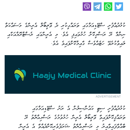
ކުޅުދުއްފުށީ ސްޓޭޑިއަމްގައި ތަރައްގީކުރި ދެ ވޮލީބޯލް އެރީނާގެ މަސައްކަތް
ނިންމާ ރޭ ރަސްމީކޮށް ހުޅުވައިފި އެވެ. މި އެރީނާގައި ރެސްޓްރޮމްއަކާއި
ލައިވްކުރެވޭ ހަޓެއްވެސް ގާއިމްކޮށްފައިވެ އެވެ.
ADVERTISEMENT
ކުޅުދުއްފުށީ ސިޓީ ކައުންސިލުން އެ ރަށު ސްޓޭޑިއަމްގައި
ތަރައްޤީކޮށްފައިވާ ވޮލީބޯލް އެރީނާ ހުޅުވުމުގެ ރަސްމިއްޔާތު ރޭ
ބާއްވާފައިވާއިރު މި ރަސްމިއްޔާތު ޝަރަފުވެރިކޮށްދެއްވާ އެ އެރީނާ