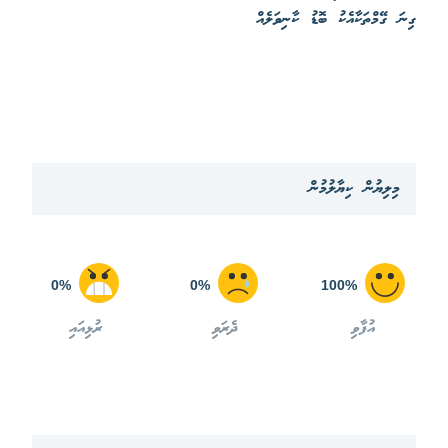
ގިނަ ގޭމްތަކާއެކު ބޮޑު ކާނިވަލެއް
މިލިޔުން ކިޔާލުމުން
0%
0%
100%
އުފާވި
ދެރަވި
ރުޅިއައި