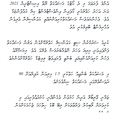
އެންމެ ފުރަތަމަ މި ދެ ކޯޓްގެ މަސައްކަތް ޔޫތް މިނިސްޓްރީން 2021
ވަނަ އަހަރު ހަވާލުކުރީ ކޯޕައިން އިންވެސްޓްމެންޓް ކިޔާ ކުއްފުންޏަކާ
އެވެ. އެހެންނަމަވެސް މަސައްކަތްކުރިއަށްނުދާތީ ކައުންސިލުން އެދިގެން
އެގްރިމެންޓް ބާތިލުކުރީ އެވެ.
ކުރީގެ ސަރުކާރުން ސިޓީ ކައުންސިލާ ހަވާލުކޮށްގެން އަލުން މަސައްކަތް
ފަށާފައިވަނީ މިދިޔަ އަހަރު ނޮވެމްބަރުމަސް ތެރޭގަ އެވެ. މިމަޝްރޫއު
ފަހުން ކުރިއަށްގެންދިޔައީ ބެންޒީ ޕްރައިވެޓް ލިމިޓެޑާ ހަވާލުކޮށްގެންނެވެ.
މި މަސައްކަތް ބެންޒީއާ ހަވާކުރީ 1.5 މިލިއަން ރުފިޔާއަށް 90
ދުވަސްތެރޭގައި މަސައްކަތް ނިންމުމަށެވެ.
ޒަމާނީ ވޮލީބޯލް އެރީނާ ހުޅުވުން ވެގެންދާނީ ކުޅުދުއްފުށީގައި މި
ކުޅިވަރަށް ލޯބިކުރާ ފަރާތްތަކަށް ލިބޭ ބޮޑު ހިތްހަމަ ޖެހުމަކަށްކަން