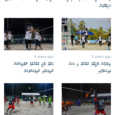
ހަނިމާދޫއަށް
4 years ago
3 years ago
ތިލަދެކުނު ވޮލީބޯޅަ މުބާރާތް މި އަހަރު
އަތޮޅު ވޮލީ މުބާރާތުގެ ޗެމްޕިއަންކަން
ވައިކަރަދޫގައި
ނޮޅިވަރަމާއި ނޮޅިވަރަންފަރަށް