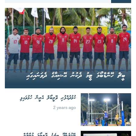
ބީޗް ހޭންޑްބޯޅަ ޓީމު ދެކުނު އޭޝިއާގެ ދެވަނައިގައި
ކުޅުދުއްފުށި ވޮލީބޯލް އެރީނާ ހުޅުވައިފި
2 years ago
ނޭކުރެންދޫ ބީ14 ވޮލީބޯޅަ މުބާރާތް