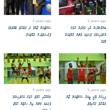
5 years ago
5 years ago
ބަންގްލަދޭޝް އާއި ދެކޮޅަށް ކުޅުނު
ސެންޓްރަލް ޒޯންގެ ދެ މުބާރާތް ބޭއްވުމުގެ
އެކުވެރިކަމުގެ ފުރަތަމަ މެޗުން ރާއްޖެއަށް
ފުރުސަތުވެސް ރާއްޖެއަށް
މޮޅެއް
5 years ago
5 years ago
ފިރިހެން ވޮލީ ޓީމަށް ސެންޓްރަލް ޒޯން
ލަންކާއާއި ރާއްޖެ ކުޅުނު އެކުވެރިކަމުގެ
މުބާރާތް ގެއްލިއްޖެ
ފުރަތަމަ މެޗުން ތިން ސެޓުން ރާއްޖެ