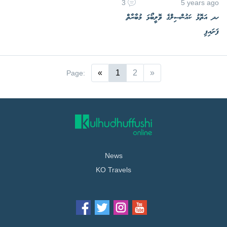
3
5 years ago
ހދ އަތޮޅު ކައުންސިލްގެ ވޮލީބޯޅަ މުބާރާތް
ފަށައިފި
«
1
2
»
Page:
News
KO Travels