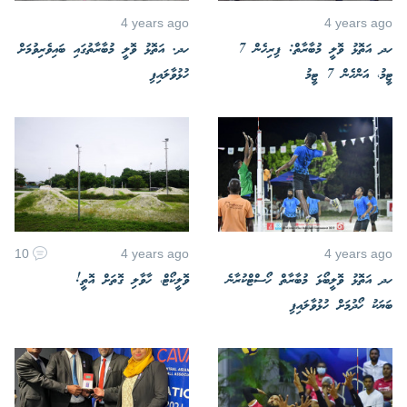
4 years ago
4 years ago
ހދ އަތޮޅު ވޮލީ މުބާރާތް: ފިރިހެން 7
ހދ. އަތޮޅު ވޮލީ މުބާރާތުގައި ބައިވެރިވުމަށް
ޓީމު، އަންހެން 7 ޓީމު
ހުޅުވާލައިފި
10
4 years ago
4 years ago
ހދ އަތޮޅު ވޮލީބޯޅަ މުބާރާތް ހޯސްޓްކުރާނެ
ވޮލީކޯޓް، ހާވާލި ގޮތަށް އޮތީ!
ބަޔަކު ހޯދުމަށް ހުޅުވާލައިފި