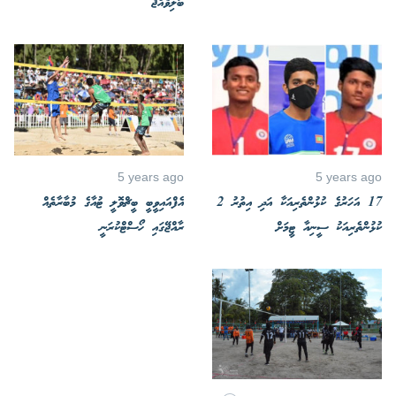
ބަލިވެއްޖެ
5 years ago
5 years ago
17 އަހަރުގެ ކުޅުންތެރިއަކާ އަދި އިތުރު 2
އެފްއައިވީބީ ބީޗްވޮލީ ޓުއާގެ މުބާރާތެއް
ކުޅުންތެރިއަކު ސީނިއާ ޓީމަށް
ރާއްޖޭގައި ހޯސްޓްކުރަނީ