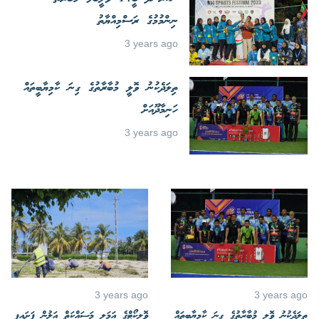
ނިންމުމުގެ ރަސްމިއްޔާތު
3 years ago
ތިލަދެކުނު ވޮލީ މުބާރާތުގެ ގިނަ ކާމިޔާބީތައް
ހަނިމާދޫއަށް
3 years ago
3 years ago
3 years ago
ތިލަދެކުނު ވޮލީ މުބާރާތުގެ ގިނަ ކާމިޔާބީތައް
ވޮލީކޯޓްގެ އަމަލީ މަސައްކަތް އަލުން ފަށައިފި