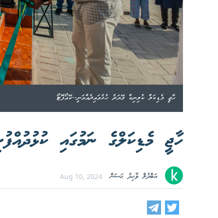
ހާޖީ މެޑިކަލް ކުލިނިކް މޭޔަރު ހުޅުވައިދެއްވަނީ--ކޭއޯފޮޓޯ
ހާޖީ މެޑިކަލްގެ ނަމުގައި ކުޅުދުއްފުށ
އަބްދުލް ވާހިދު ޙަސަން
Aug 10, 2024