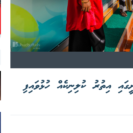
T
ީގައި އިތުރު ކުލިނިކެއް ހުޅުވައިފި