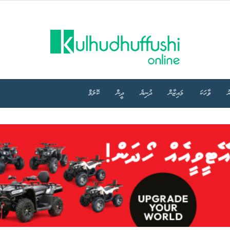
ު
ވާހަކަ
މައިޒާން
ދުނިޔެ
ދީން
ކޮލަމް