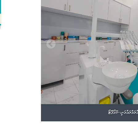
T
ލަވާލައްވަނީ--ކޭއޯފޮޓޯ