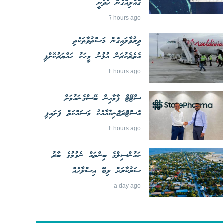
ގެއްލިއްގެން ހޯދަނީ
7 hours ago
ދިރުވާލައިގެން މަސްތުވާތަކެތި
އެތެރެކުރަން އުޅުނު މީހަކު ހައްޔަރުކޮށްފި
8 hours ago
ސްޓޭޓް ފާމާއިން ބޭސްގެނައުމަށް
އެސްޓްރަޒެނިކާއާއެކު މަސައްކަތް ފަށައިފި
8 hours ago
ކައުންސިލްގެ ބިންތައް ނެގުމުގެ ބާރު
ސަރުކާރަށް ލިބޭ އިސްލާހެއް
a day ago