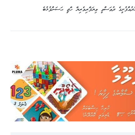
ުއްފުށީގެ ދުވަސްވީ ވިޔަފާރިވެރިޔާ ހާޖީ ޙަސަންފުޅުބެ