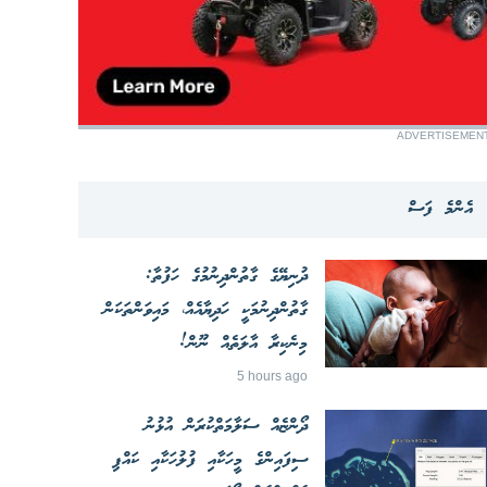
ADVERTISEMEN
އެންމެ ފަސް
ދުނިޔޭގެ ގާތުންދިނުމުގެ ހަފުތާ:
ގާތުންދިނުމަކީ ހަދިޔާއެއް، މައިވަންތަކަން
މިނެކިރާ އާލަތެއް ނޫން!
5 hours ago
ދޯންޏެއް ސަލާމަތްކުރަން އުޅުނު
ސިފައިންގެ މީހަކާއި ފުލުހަކާއި ކައްޕި