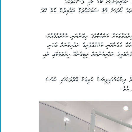
ެ ރައްޔިތުންނަށް ބޮޑު ލުއި ފަސޭހަތަކެއް
ްތައް ހޯދުމަށް މާލެ ސަރަހައްދަށް ރައްޔިތުން ކުރާ ހޭދަ
ންގެ އެކި ހިދުމަތްތަކަށް ކަނެކްޓްވެފަ މިއޮންނަނީ ކުޅުދުއްފުއްޓާ،
ތެއް ވެގެންދާނީ ކުޅުދުއްފުށީގެ ރައްޔިތުނަށް އެކަނި
ުންމަތީގެ ރައްޔިތުންނަށް ލިބިގެންދާ ހިދުމަތަކާއި ލުއި
ތް ދިންކަމުގައިވިޔަސް ކުރިއަށް އޮތްތަނުގައި ހާއްސަ
 އެވެ.