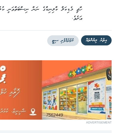
ހާޖީ މެޑިކަލް ކްލިނިކްގެ ނަން ނިސްބަތްވަނީ ކުޅުދ
އަށެވެ.
އިތުރު ލިޔުންތައް
ކުޅުދުއްފުށި ސިޓީ
ADVERTISEMENT