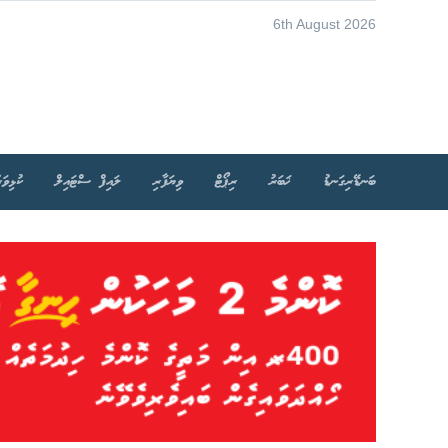
6th August 2026
ބަނޑޭރިގަނޑު
ޚަބަރު
ރިޕޯޓް
ވިޔަފާރި
ލައިފް ސްޓައިލް
ކުޅިވަރ