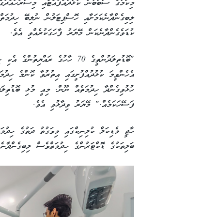
މިކަމުގެ ސަބަބުން ކުޅުދުއްފުއްޓާއި މިސަރަހައްދުގ
ލިބިގެންދާނެކަމަށާއި ހޮސްޕިޓަލުން ނުލިބޭ ހިދުމަތ
ކުޑަވެގެންދާނެކަން މޭޔަރު ފާހަގަކުރެއްވި އެވެ.
"ބޮޑުތިލަދުންތީގެ 70 ހާހުގެ ރައްޔިތު
އެހެންވީމަ ކުޅުދުއްފުށީގައި އިތުރުވާ ކޮންމެ ހިދުމަ
ހުޅުވިގެންދާ ހިދުމަތެއް ނޫން. މިއީ މުޅި ބޮޑުތިލަދ
ފަސޭހަކަމެއް." މޭޔަރު ވިދާޅުވި އެވެ.
ހާޖީ މެޑިކަލް ކުލިނިކްގައި މިވަގުތު ދަތުގެ ހިދުމަ
ބަލިތަކުގެ ޑޮކްޓަރުންގެ ހިދުމަތްވެސް ލިބިގެންދާނެ