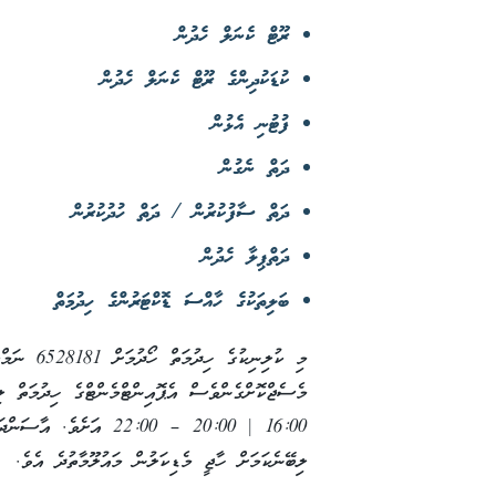
ރޫޓް ކެނަލް ހެދުން
ކުޑަކުދިންގެ ރޫޓް ކެނަލް ހެދުން
ފުޓުނި އެޅުން
ދަތް ނެގުން
ދަތް ސާފުކުރުން / ދަތް ހުދުކުރުން
ދަތްޕިލާ ހެދުން
ބަލިތަކުގެ ހާއްސަ ޑޮކްޓަރުންގެ ހިދުމަތް
16:00 | 20:00 – 22:00 އ
ލިބޭނެކަމަށް ހާޖީ މެޑިކަލުން މައުލޫމާތުދެ އެވެ.