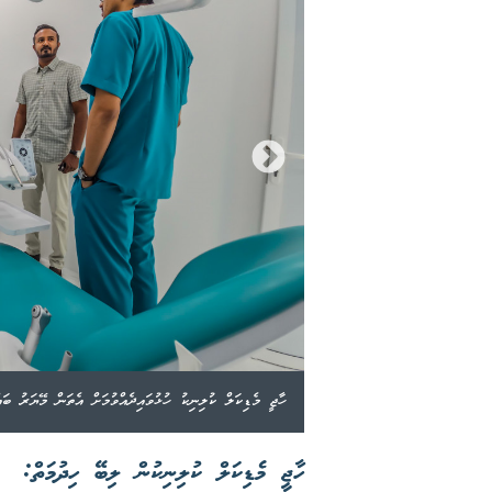
ހާޖީ މެޑިކަލް ކުލިނިކު ހުޅުވައިދެއްވުމަށް އެތަން މޭޔަރު ބައް
ހާޖީ މެޑިކަލް ކުލިނިކުން ލިބޭ ހިދުމަތް: