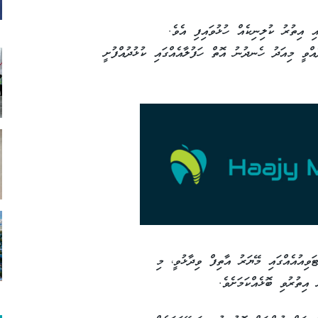
އި އިތުރު ކުލިނިކެއް ހުޅުވައިފި އެވެ.
ެއްވީ މިއަދު ހެނދުނު އޮތް ހަފުލާއެއްގައި ކުޅުދުއްފުށީ
ޓަވިއުއެއްގައި މޭޔަރު އާތިފް ވިދާޅުވީ، މި
އިތުރުވި ބޮޅެއްކަމަށެވެ.