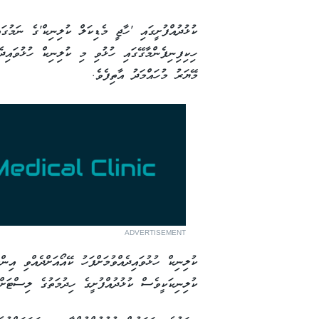
ކުޅުދުއްފުށީގައި 'ހާޖީ މެޑިކަލް ކުލިނިކް'ގެ ނަމުގަ
ހިކިފިނިފެންމާގޭގައި ހުޅުވި މި ކުލިނިކް ހުޅުވައިދ
މޭޔަރު މުހައްމަދު އާތިފެވެ.
ADVERTISEMENT
ކުލިނިކް ހުޅުވައިދެއްވުމަށްފަހު ކޭއޯއަށްދެއްވި އިން
ކުލިނިކަކީވެސް ކުޅުދުއްފުށީގެ ހިދުމަތުގެ ލިސްޓަށް 