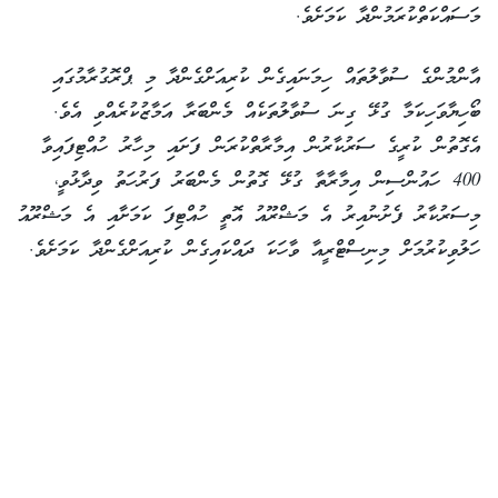
މަސައްކަތްކުރަމުންދާ ކަމަށެވެ.
އާންމުންގެ ސުވާލުތައް ހިމަނައިގެން ކުރިއަށްގެންދާ މި ޕްރޮގުރާމުގައި
ބޯހިޔާވަހިކަމާ ގުޅޭ ގިނަ ސުވާލުތަކެއް މެންބަރާ އަމާޒުކުރެއްވި އެވެ.
އެގޮތުން ކުރީގެ ސަރުކާރުން އިމާރާތްކުރަން ފަށައި މިހާރު ހުއްޓިފައިވާ
400 ހައުންސިން އިމާރާތާ ގުޅޭ ގޮތުން މެންބަރު ފަރުހަތު ވިދާޅުވީ،
މިސަރުކާރު ފެށުނުއިރު އެ މަޝްރޫއު އޮތީ ހުއްޓިފަ ކަމަށާއި އެ މަޝްރޫއު
ހަލުވިކުރުމަށް މިނިސްޓްރީއާ ވާހަކަ ދައްކައިގެން ކުރިއަށްގެންދާ ކަމަށެވެ.