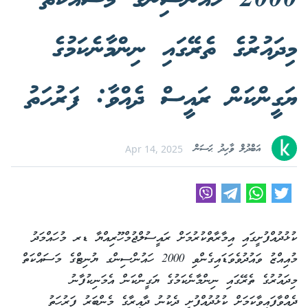
2000 ހައުންސިންގެ މަސައްކަތް
މިދައުރުގެ ތެރޭގައި ނިންމާނެކަމުގެ
ޔަގީންކަން ރައީސް ދެއްވާ: ފަރުހަތު
އަބްދުލް ވާހިދު ޙަސަން
Apr 14, 2025
ކުޅުދުއްފުށީގައި އިމާރާތްކުރުމަށް ރައީސުލްޖުމްހޫރިއްޔާ ޑރ މުހައްމަދު
މުއިއްޒު ވައުދުވެވަޑައިގެންވި 2000 ހައުންސިންގ ޔުނިޓްގެ މަސައްކަތް
މިދައުރުގެ ތެރޭގައި ނިންމާނެކަމުގެ ޔަގީންކަން އެމަނިކުފާނު
ދެއްވާފައިވާކަމަށް ކުޅުދުއްފުށީ ދެކުނު ދާއިރާގެ މެންބަރު ފަރުހަތު