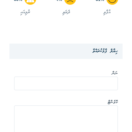
އުފާވި
ދެރަވި
ރުޅިއައި
ހިޔާލް ފާޅުކުރައްވާ
ނަން
ކޮމެންޓް