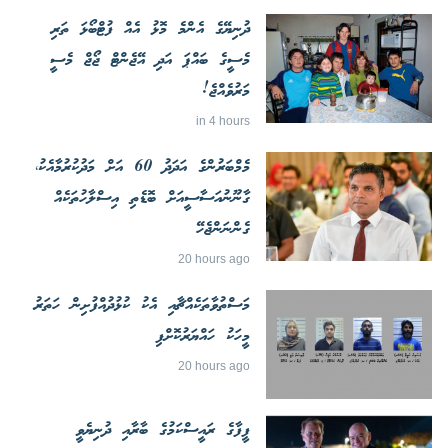
ދުނިޔޭގެ އެންމެ މޮޅު އެއް ފުޓްބޯޅަ ތަރި
މެސީގެ ބައްޕަ އަދި އޭޖެންޓް ޖޯޖް މެސީ
މަރުވެއްޖެ!
in 4 hours
މެމްބަރުންގެ އަދަދު 60 އަށް މަދުކުރުމާއެކު،
ގާނޫނުއަސާސީއަށް ބޮޑެތި އިސްލާހުތަކެއް
ގެންނަންޖެހޭ
20 hours ago
މަސްތުވާތަކެއްޗާއި އެކު ކުޅުދުއްފުށިން ހަތަރު
މީހަކު ހައްޔަރުކޮށްފި
20 hours ago
ފީފާގެ ރައީސްކަމުގެ ބާރާއި ދުނިޔެވީ