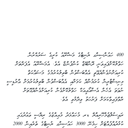
400 ހައުންސިންގ ޔުނިޓްގެ މަޝްރޫއު ކުރީގެ ސަރުކާރުން
ހަވާލުކޮށްފައިވަނީ ދޮންބޭޒް ކުންފުންޏާ އެވެ. އެމަޝްރޫއު އެފަރާތަށް
ކުރިއަށްނުގެންދެވޭތީ އެއްބަސްވުން ބާތިލުކުރުމުގެ މަސައްކަތް
މިނިސްޓްރީން ކުރަމުންދާ ކަމަށާއި އެއްބަސްވުން ބާތިލުކުރުމަށް އާރުޑީސީ
ނުވަތަ އެހެން އެސްއޯއީއަކާ ހަވާލުކޮށްގެން ކުރިއަށްގެންދާގޮތަށް
ރާވާފައިވާކަމަށް ފަރުހަތު ވިދާޅުވި އެވެ.
ރައީސުލްޖުމްހޫރިއްޔާ ޑރ މުހައްމަދު މުއިއްޒުގެ ރިޔާސީ ވައުދުގައި
ކުޅުދުއްފުއްޓަށް ހިމެނޭ 3000 ހައުސިންގ ޔުނިޓްގެ ތެރެއިން 2000