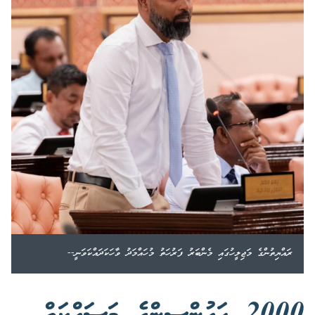
ރައްޔިތުންގެ މަޖިލީހުގައި މެންބަރު ފަރުހަތު މުހައްމަދު ވާހަކަދައްކަވަނީ--