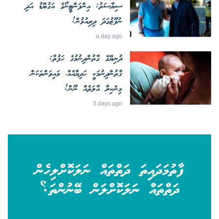
ސިޔާސަތު: އިންފަންޓީނޯގެ އަގުބޮޑު އަދި
ނުފޫޒުގަދަ ދިރިއުޅުން!
a day ago
ދުނިޔޭގެ ގާތުންދިނުމުގެ ހަފުތާ:
ގާތުންދިނުމަކީ ހަދިޔާއެއް، މައިވަންތަކަން
މިނެކިރާ އާލަތެއް ނޫން!
3 days ago