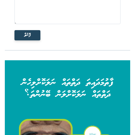
ފޮނުވާ