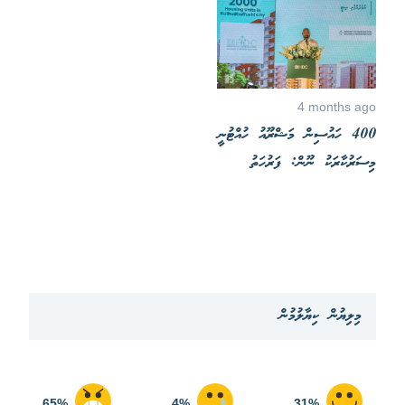
4 months ago
400 ހައުސިން މަޝްރޫއު ހުއްޓުނީ
މިސަރުކާރަކު ނޫން: ފަރުހަތު
މިލިޔުން ކިޔާލުމުން
65%
4%
31%