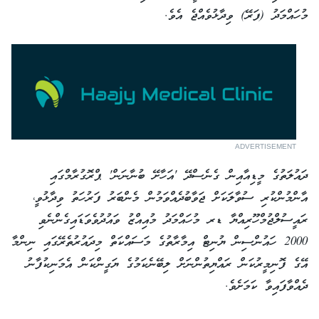
މުހައްމަދު (ފަރޭ) ވިދާޅުވެއްޖެ އެވެ.
ADVERTISEMENT
ދައުލަތުގެ މީޑިއާއިން ގެނެސްދޭ 'އަހާށޭ ބުނާނަން' ޕްރޮގުރާމްގައި
އާންމުންކުރި ސުވާލަކަށް ޖަވާބުދެއްވަމުން މެންބަރު ފަރުހަތު ވިދާޅުވީ،
ރައީސުލްޖުމްހޫރިއްޔާ ޑރ މުހައްމަދު މުއިއްޒު ވައުދުވެވަޑައިގެންނެވި
2000 ހައުންސިން ޔުނިޓް އިމާރާތުގެ މަސައްކަތް މިދައުރުތެރޭގައި ނިންމާ
އޭގެ ފޮނިމީރުކަން ރައްޔިތުންނަށް ލިބޭނެކަމުގެ ޔަގީންކަން އެމަނިކުފާނު
ދެއްވާފައިވާ ކަމަށެވެ.