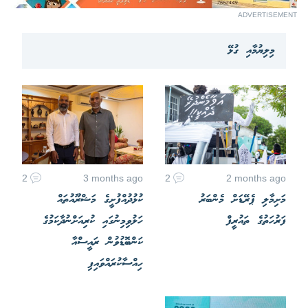
ADVERTISEMENT
މިލިޔުމާއި ގުޅޭ
2
3 months ago
2
2 months ago
މަށިމާލި ޕެރޭޑަށް މެންބަރު
ކުޅުދުއްފުށީގެ މަޝްރޫއުތައް
ފަރުހަތުގެ ތައުރީފް
ހަލުވިމިނުގައި ކުރިއަށްނުދާކަމުގެ
ކަންބޮޑުވުން ރައީސްއާ
ހިއްސާކުރައްވައިފި