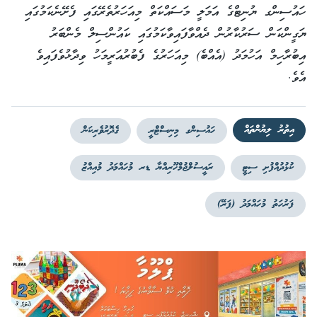
ހައުސިންގ ޔުނިޓްގެ އަމަލީ މަސައްކަތް މިއަހަރުތެރޭގައި ފެށޭނެކަމުގައި
ޔަގީންކަން ސަރުކާރުން ދެއްވާފައިވާކަމުގައި ކައުންސިލް މެންބަރު
އިބުރާހިމް އަހުމަދު (އެއްބެ) މިއަހަރުގެ ފެބުރުއަރީމަހު ވިދާޅުވެފައިވެ
އެވެ.
އިތުރު ލިޔުންތައް
ހައުސިންގ މިނިސްޓްރީ
ގެދޮރުވެރިކަން
ކުޅުދުއްފުށި ސިޓީ
ރައީސުލްޖުމްހޫރިއްޔާ ޑރ މުހައްމަދު މުއިއްޒު
ފަރުހަތު މުހައްމަދު (ފަރޭ)