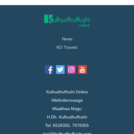
News
KO Travels
Kulhudhuffushi Online
Hikifinifenmaage
Maalihaa Magu
H.Dh. Kulhudhuffushi
Tel: 6528355, 7978355
mail@kulhudhuffushi.com