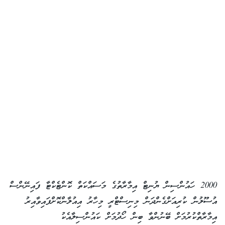
2000 ހައުންސިން ޔުނިޓް އިމާރާތުގެ މަސައްކަތް ކޮންޓެކްޓާ ފައިނޭންސް
އުސޫލުން ކުރިއަށްގެންދަން މިނިސްޓްރީ މިހާރު އިއުލާންކޮށްފައިވާއިރު
އިމާރާތްކުރުމަށް ބޭނުންވާ ބިން ހޯދުމަށް ކައުންސިލާއެކު