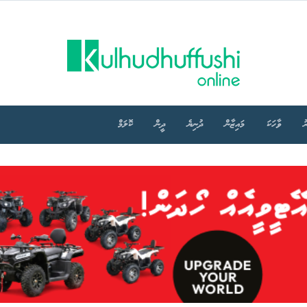
ު
ވާހަކަ
މައިޒާން
ދުނިޔެ
ދީން
ކޮލަމް