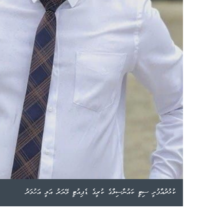
ކުޅުދުއްފުށީ ސިޓީ ކައުންސިލްގެ ކުރީގެ ޑެޕިއުޓީ މޭޔަރު އަލީ އަހުމަދު