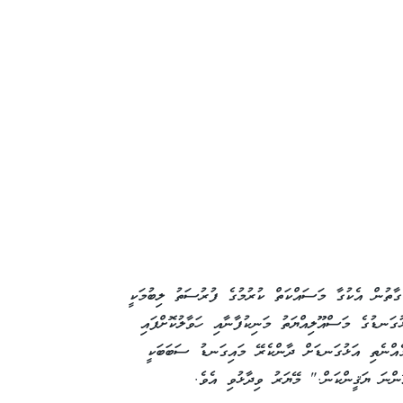
ާތުން އެކުގާ މަސައްކަތް ކުރުމުގެ ފުރުސަތު ލިބުމަކީ
ގަނޑުގެ މަސްއޫލިއްޔަތު މަނިކުފާނާއި ހަވާލުކޮށްފައި
ަމެއްނެތި އަޅުގަނޑަށް ދާންކެރޭ މައިގަނޑު ސަބަބަކީ
ޮންނަ ޔަޤީންކަން." މޭޔަރު ވިދާޅުވި އެވެ.