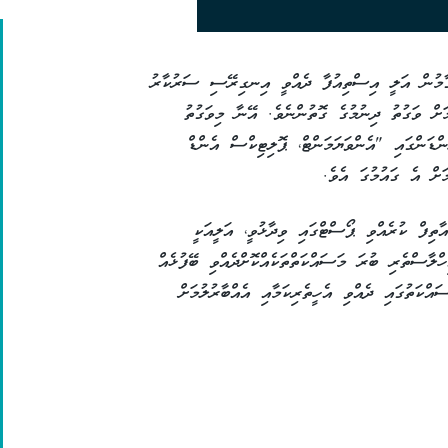
ަގާމުން އަލީ އިސްތިއުފާ ދެއްވީ އިނގިރޭސި ސަރުކާރު
ށް ވަގުތު ދިނުމުގެ ގޮތުންނެވެ. އޭނާ މިވަގުތު
ޑަންގައި "އެންވަޔަމަންޓް، ޕޮލިޓިކްސް އެންޑް
ަށް އެ ގައުމުގަ އެވެ.
ާތިފް ކުރެއްވި ޕޯސްޓްގައި ވިދާޅުވީ، އަލީއަކީ
ހްލާސްތެރި ބުރަ މަސައްކަތްތަކެއްކޮށްދެއްވި ބޭފުޅެއް
ކަތުގައި ދެއްވި އެހީތެރިކަމާއި އެއްބާރުލުމަށް