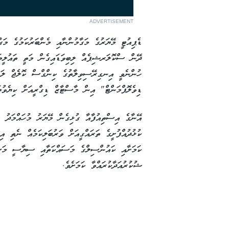
ADVERTISEMENT
ޑެޕިއުޓީ މޭޔަރުގެ މަގާމުންނާއި މެންބަރުކަމުގެ މ
ދޭން ސްކޮލަރޝިޕެއް ލިބިވަޑައިގެން މަތީ ތައުލީމަ
ހުންނެވީ އިނގިރޭސިވިލާތުގެ ކިންގްސް ކޮލެޖް ލަން
ޑިވެލޮޕްމަންޓް" އިން މާސްޓާޒް ޑިގްރީއަށް ކިޔެވުމ
އޭނާގެ އިސްތިއުފާއާ ގުޅިގެން މޭޔަރު މުހައްމަދު އ
ކުޅުދުއްފުށީގެ ތަރައްގީއަށް ވަރުބަލިކަމެއް ނެތި އި
ކަމަށާއި ކައުންސިލްގެ މަސައްކަތާއި ސިޔާސީ މަސައް
ޝުކުރުއަދާކުރައްވާ ކަމަށެވެ.