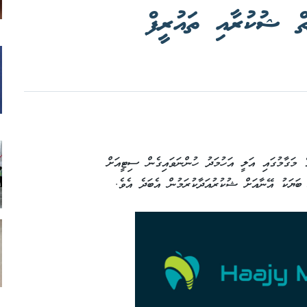
ެތް ޝުކުރާއި ތައުރީފް
 މަގާމުގައި އަލީ އަހުމަދު ހުންނަވައިގެން ސިޓީއަށް
 ބަޔަކު އޭނާއަށް ޝުކުރުއަދާކުރަމުން އެބަދެ އެވެ.