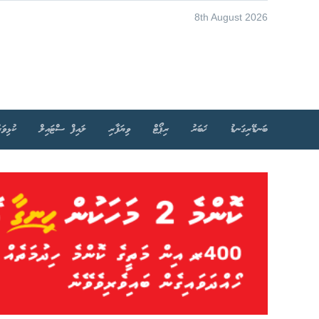
8th August 2026
ބަނޑޭރިގަނޑު
ޚަބަރު
ރިޕޯޓް
ވިޔަފާރި
ލައިފް ސްޓައިލް
ކުޅިވަރ