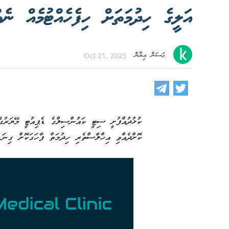
އަލީގެ ހިދުމަތަށް ހިފެހެއްޓުމެއް ނ
ޙަސަން އިޔާން
Oct 21, 2025
ކުޅުދުއްފުށީ ސިޓީ ކައުންސިލްގެ ޑެޕިއުޓީ މޭޔަރުގެ
ކޮށްދެއްވި އިހްލާސްތެރި ހިދުމަތް ފާހަގަކޮށް ގިނަ