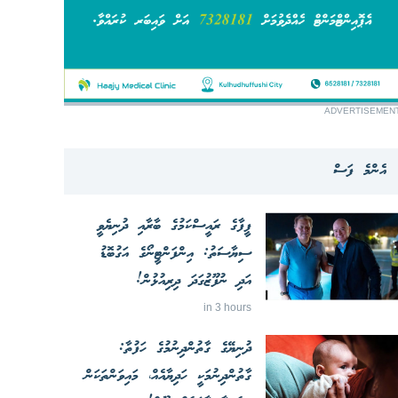
ADVERTISEMEN
އެންމެ ފަސް
ފީފާގެ ރައީސްކަމުގެ ބާރާއި ދުނިޔެވީ
ސިޔާސަތު: އިންފަންޓީނޯގެ އަގުބޮޑު
އަދި ނުފޫޒުގަދަ ދިރިއުޅުން!
in 3 hours
ދުނިޔޭގެ ގާތުންދިނުމުގެ ހަފުތާ:
ގާތުންދިނުމަކީ ހަދިޔާއެއް، މައިވަންތަކަން