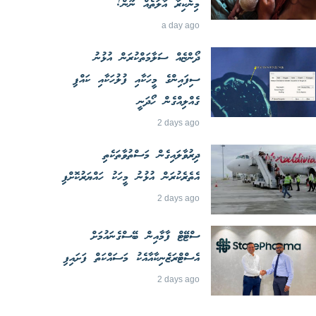
މިނެކިރާ އާލަތެއް ނޫން!
a day ago
ދޯންޏެއް ސަލާމަތްކުރަން އުޅުނު
ސިފައިންގެ މީހަކާއި ފުލުހަކާއި ކައްޕި
ގެއްލިއްގެން ހޯދަނީ
2 days ago
ދިރުވާލައިގެން މަސްތުވާތަކެތި
އެތެރެކުރަން އުޅުނު މީހަކު ހައްޔަރުކޮށްފި
2 days ago
ސްޓޭޓް ފާމާއިން ބޭސްގެނައުމަށް
އެސްޓްރަޒެނިކާއާއެކު މަސައްކަތް ފަށައިފި
2 days ago