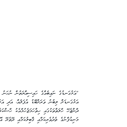
"އަޅުގަނޑުގެ ނައިބެއްގެ ހައިސިއްޔަތުން ނުހަނު ގ
އަޅުގަނޑަށް ލިބުނު ވަރަށްބޮޑު އުފަލެއް، އަދި އަޅު
ދާންޖެހޭ ހާލަތްތަކުގައި ހިތްހަމަޖެހުމާއެކު ހާސްކ
މަނިކުފާނުގެ ތެދުވެރިކަމާއި ޤާބިލުކަމާއި ދޭތެރޭ އ