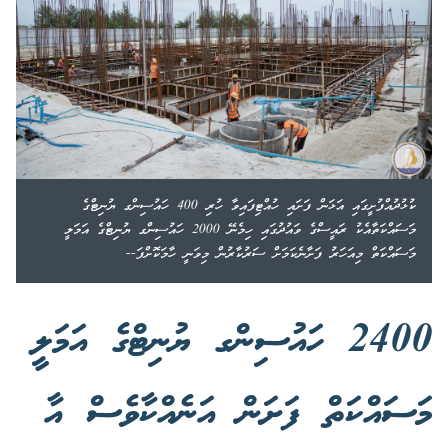
ކުޅުދުއްފުށީގައި އަޅަން ފަށައި ހުއްޓިފައިވާ ހުރި 400 ހައުސިންގ ޔުނިޓްގެ
މަސައްކަތާއެކު ރައީސްގެ ވައުދުގައި ހިމެނޭ 2000 ހައުސިންގ ޔުނިޓްގެ އަމަލީ
މަސައްކަތް މިއަހަރު ފަށާނެކަމަށް ސަރުކާރުން މިވަނީ ހާމަކޮށްފަ--
2400 ހައުސިންގ ޔުނިޓްގެ އަމަލީ
މަސައްކަތް ފަށަން އަނެއްކާވެސް އާ