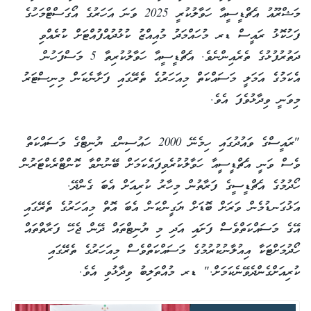
މަޝްރޫއު އެޗްޑީސީއާ ހަވާލުކުރީ 2025 ވަނަ އަހަރުގެ އޯގަސްޓްމަހުގެ
ފަހުކޮޅު ރައީސް ޑރ މުހައްމަދު މުއިއްޒު ކުޅުދުއްފުއްޓަށް ކުރެއްވި
ދަތުރުފުޅުގެ ތެރެއިންނެވެ. އެޗްޑީސީއާ ހަވާލުކުރިތާ 5 މަސްފަހުން
އެކަމުގެ އަމަލީ މަސައްކަތް މިއަހަރުގެ ތެރޭގައި ފަށާނެކަން މިނިސްޓަރު
މިވަނީ ވިދާޅުވެފަ އެވެ.
"ރައީސްގެ ވައުދުގައި ހިމެނޭ 2000 ހައުސިންގ ޔުނިޓްގެ މަސައްކަތް
ވެސް ވަނީ އެޗްޑީސީއާ ހަވާލުކުރެވިފައެކަމަށް ބޭނުންވާ ކޮންޓްރެކްޓަރުން
ހޯދުމުގެ އެޗްޑީސީގެ ފަރާތުން މިހާރު ކުރިއަށް އެބަ ގެންދޭ.
އަޅުގަނޑުމެން ވަރަށް ބޮޑަށް ޔަގީންކަން އެބަ އޮތް މިއަހަރުގެ ތެރޭގައި
އޭގެ މަސައްކަތްވެސް ފަށައި އަދި މި ޔުނިޓްތައް ދޭން ޖެހޭ ފަރާތްތައް
ހޯދުމަށްޓަކާ އިއުލާނުކުރުމުގެ މަސައްކަތްވެސް މިއަހަރުގެ ތެރޭގައި
ކުރިއަށްގެންދެވޭނެކަމަށް." ޑރ މުއްތަލިބު ވިދާޅުވި އެވެ.