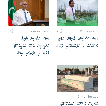
3
a month ago
2
24 days ago
400 ހައުސިންގ ޔުނިޓްގެ އަމަލީ
400 ހައުސިން ޔުނިޓު
މަސައްކަތް މި ހަފްތާތެރޭގައި ފަށާނެ
އެޗްޑީސީން ބަޔަކާ އެގްރީމަންޓު
ކުރުން މި ހަފްތާގައި ނިމޭނެ
3 months ago
ހައުސިން މަޝްރޫއު ކުރިއަށްނުދާތީ