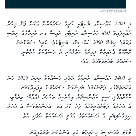
ADVERTISEMENT
މި 2400 ހައުސިންގ ޔުނިޓަކީ ކުރީގެ ސަރުކާރުން އަޅަން ފަށާ މިހާރު
ހުއްޓިފައިވާ 400 ހައުސިންގ ޔުނިޓާއި ރައީސް ޑރ މުއިއްޒުގެ ރިޔާސީ
ވައުދުގެ ހިމެނޭ 2000 ހައުސިންގ ޔުނިޓެކެވެ. ކުރީގެ ސަރުކާރުން
ދޮންބޭޒް ޕްރައިވެޓް ލިމިޓެޑާ ހަވާލުކުރި އެ މަސައްކަތް ހުއްޓުނީ
ސަރުކާރު ބަދަލުވުމާއެކު އެވެ.
މި 2400 ހައުސިންގ ޔުނިޓުގެ އަމަލީ މަސައްކަތް މިދިޔަ 2025 ވަނަ
އަހަރުތެރޭގައި ފަށާނެކަމުގެ ޔަގީންކަން ސަރުކާރުން ދީފައިވާކަމަށް
ކުޅުދުއްފުށީ ސިޓީ ކައުންސިލަރު އިބުރާހިމް އަހުމަދު (އެއްބެ) ވިދާޅުވީ،
އެ އަހަރުގެ ފެބްރުއަރީމަހުގެ ފަހު ކޮޅު އެވެ. އެހެންނަމަވެސް އެ އަހަރު
ނިމިގެންދިޔައީ އެ މަސައްކަތުގެ އަމަލީ މަސައްކަތް ނުފެށި އެވެ.
ލޯކަލް ކައުންސިލް އިންތިހާބު އަދި އަންހެނުން ތަރައްގީއަށް