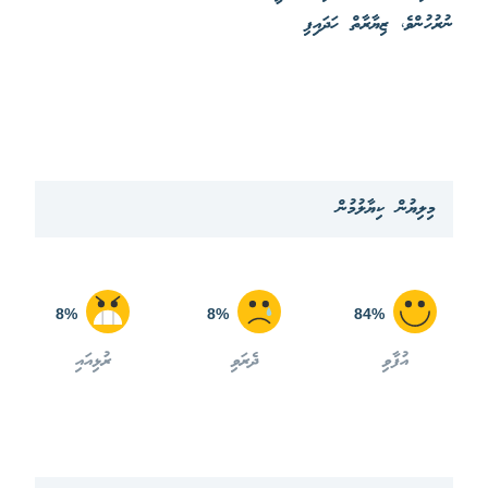
ނުރުހުންވެ، ޒިޔާރާތް ހަދައިފި
މިލިޔުން ކިޔާލުމުން
8%
8%
84%
އުފާވި
ދެރަވި
ރުޅިއައި