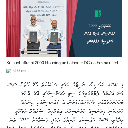
Kulhudhuffushi 2000 Housing unit alhan HDC aa havaalu kohfi
KFO.mv
މި 2400 ހައުސިންގ ޔުނިޓުގެ އަމަލީ މަސައްކަތާ ގުޅޭ ގޮތުން 2025
ވަނަ އަހަރުގެ ފެބްރުއަރީމަހު ސިޓީ ކައުންސިލްގައި އޮތް އާންމު
ބައްދަލުވުމެއްގައި ވާހަކަދައްކަވަމުން އެ ކައުންސިލްގައި އިންނަވާ
ހަމައެކަނި ޕީއެންސީގެ ކައުންސިލަރު އިބުރާހިމް، ސަރުކާރާ ހަވާލާދީ
ވިދާޅުވީ، 2400 ހައުސިންގ ޔުނިޓްގެ އަމަލީ މަސައްކަތް 2025 ވަނަ