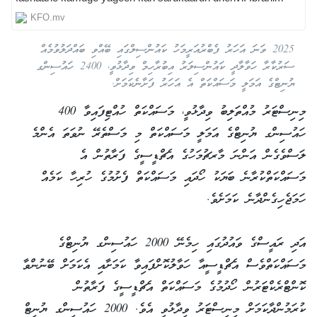
KFO.mv
2025 ވަނަ އަހަރު ފެބްރުއަރީމަހު ކައުންސިލްގައި ބޭއްވި ބައްދަލުވުމެއް
ސަރުކާރާ ހަވާލާދީ ކައުންސިލަރު އިބުރާހިމް ވިދާޅުވީ، 2400 ހައުސިންގ
ޔުނިޓްގެ އަމަލީ މަސައްކަތް އެ އަހަރު ފަށާނެކަމަށް.
މިނިސްޓަރު މުއްތަލިބު ވިދާޅުވީ، މަސައްކަތް ހުއްޓިފައިވާ 400
ހައުސިންގ ޔުނިޓްގެ އަމަލީ މަސައްކަތް މި މަސްތެރޭ ނުވަތަ އެންމެ
ލަސްވެގެން އަންނަ މާރޗުމަހުގެ އެޗްޑީސީގެ ފަރާތުން އެ
މަސައްކަތްކުރާނެ ބަޔަކު ހޯދައި މަސައްކަތް ފެށުމުގެ ހުރިހާ ކަމެއް
ހަމަޖެހިގެންދާނެ ކަމަށެވެ.
އަދި ރައީސްގެ ވައުދުގައި ހިމެނޭ 2000 ހައުސިންގ ޔުނިޓްގެ
މަސައްކަތްވެސް އެޗްޑީސީއާ ހަވާލުކޮށްފައިވާ ކަމަށާއި އެކަމަށް ބޭނުންވާ
ކޮންޓްރެކްޓަރުން ހޯދުމުގެ މަސައްކަތް އެޗްޑީސީގެ ފަރާތުން
ކުރަމުންދާކަމަށް މިނިސްޓަރު ވިދާޅުވި އެވެ. 2000 ހައުސިންގ ޔުނިޓް