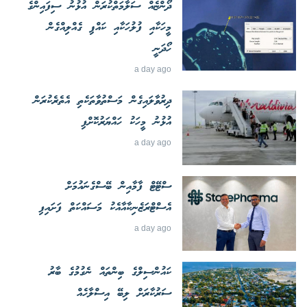
ދޯންޏެއް ސަލާމަތްކުރަން އުޅުނު ސިފައިންގެ
މީހަކާއި ފުލުހަކާއި ކައްޕި ގެއްލިއްގެން
ހޯދަނީ
a day ago
ދިރުވާލައިގެން މަސްތުވާތަކެތި އެތެރެކުރަން
އުޅުނު މީހަކު ހައްޔަރުކޮށްފި
a day ago
ސްޓޭޓް ފާމާއިން ބޭސްގެނައުމަށް
އެސްޓްރަޒެނިކާއާއެކު މަސައްކަތް ފަށައިފި
a day ago
ކައުންސިލްގެ ބިންތައް ނެގުމުގެ ބާރު
ސަރުކާރަށް ލިބޭ އިސްލާހެއް