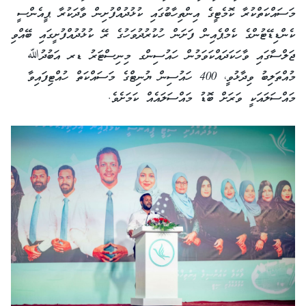
މަސައްކަތްކުރާ ކޮމެޓީގެ އިންތިހާބުގައި ކުޅުދުއްފުށިން ވާދަކުރާ ޕީއެންސީ
ކެންޑިޑޭޓުންގެ ކެމްޕެއިން ފަށަން ހުކުރުދުވަހުގެ ރޭ ކުޅުދުއްފުށީގައި ބޭއްވި
ޖަލްސާގައި ވާހަކަދައްކަވަމުން ހައުސިންގ މިނިސްޓަރު ޑރ އަބުދުﷲ
މުއްތަލިބު ވިދާޅުވީ، 400 ހައުސިން ޔުނިޓްގެ މަސައްކަތް ހުއްޓިފައިވާ
މައްސަލައަކީ ވަރަށް ބޮޑު މައްސަލައެއް ކަމަށެވެ.