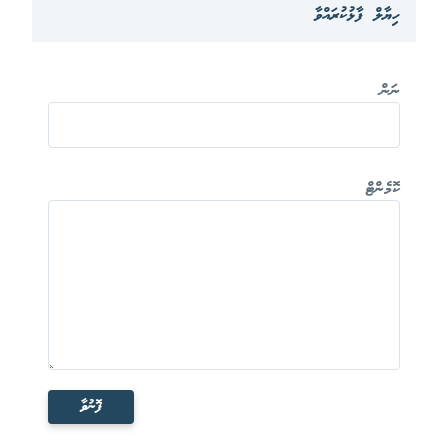
ހިޔާލް ފާޅުކުރައްވާ
ނަން
ކޮމެންޓް
ފޮނުވާ