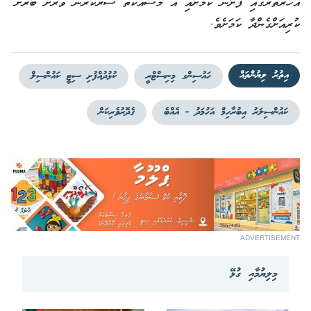
އަހަރުތެރޭގައި ފަށާނެ ކަމަށާއި އެ މަސައްކަތް ސަރުކާރުން ވަރަށް ބާރަށް
ކުރިއަށްގެންދާ ކަމަށެވެ.
އިތުރު ލިޔުންތައް
ހައުސިންގ މިނިސްޓްރީ
ކުޅުދުއްފުށި ސިޓީ ކައުންސިލް
ކައުންސިލަރު އިބުރާހިމް އަހުމަދު - އެއްބެ
ގެދޮރުވެރިކަން
ADVERTISEMENT
މިލިޔުމާއި ގުޅޭ