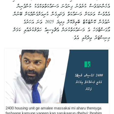
އެހެންނަމަވެސް ކުރެވުނު ގިނަގުނަ މަސައްކަތްތަކާއެކު ކުންފުނިން
އެއްވެސް ވަރަކަށް މަސައްކަތް ފަށައިގެން ކުރިއަށްގެންދާކަށް ބޭނުން
ނުވުމުން ކޮންޓެކްޓް ބާތިލުކޮށް މިދިޔަ 2025 ވަނަ އަހަރުގެ
އޯގަސްޓްމަހު އެ މަސައްކަތްކުރަން އެޗްޑީސީއާ ހަވާލުކުރެއްވި ކަމަށް
މިނިސްޓަރު ވިދާޅުވި އެވެ.
2400 housing unit ge amalee massakai mi aharu thereyga
fashaane kamuge yageen kan sarukaarun dhehvi: Ibrahim