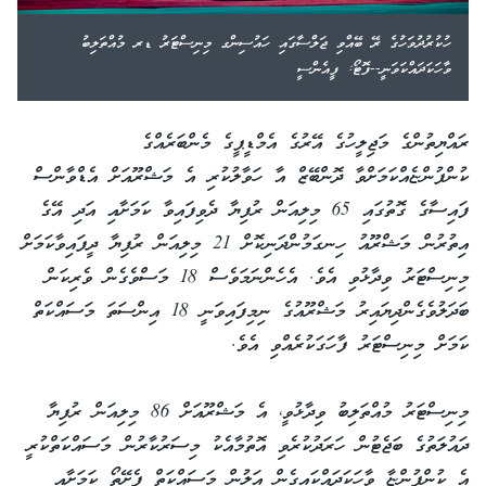
ހުކުރުދުވަހުގެ ރޭ ބޭއްވި ޖަލްސާގައި ހައުސިންގ މިނިސްޓަރު ޑރ މުއްތަލިބު
ވާހަކަދައްކަވަނީ--ފޮޓޯ: ފީއެންސީ
ރައްޔިތުންގެ މަޖިލީހުގެ އޭރުގެ އެމްޑީޕީގެ މެންބަރެއްގެ
ކުންފުންޏެއްކަމަށްވާ ދޮންބޭޒް އާ ހަވާލުކުރި އެ މަޝްރޫއަށް އެޑްވާންސް
ފައިސާގެ ގޮތުގައި 65 މިލިއަން ރުފިޔާ ދެވިފައިވާ ކަމަށާއި އަދި އޭގެ
އިތުރުން މަޝްރޫއު ހިނގަމުންދަނިކޮށް 21 މިލިއަން ރުފިޔާ ދީފައިވާކަމަށް
މިނިސްޓަރު ވިދާޅުވި އެވެ. އެހެންނަމަވެސް 18 މަސްވެގެން ވެރިކަން
ބަދަލުވެގެންދިޔައިރު މަޝްރޫއުގެ ނިމިފައިވަނީ 18 އިންސަތަ މަސައްކަތް
ކަމަށް މިނިސްޓަރު ފާހަގަކުރެއްވި އެވެ.
މިނިސްޓަރު މުއްތަލިބު ވިދާޅުވީ، އެ މަޝްރޫއަށް 86 މިލިއަން ރުފިޔާ
ދައުލަތުގެ ބަޖެޓުން ހަރަދުކުރެވި އޮތުމާއެކު މިސަރުކާރުން މަސައްކަތްކުރީ
އެ ކުންފުންޏާ ވާހަކަދައްކައިގެން އަލުން މަސައްކަތް ފެށޭތޯ ކަމަށާއި