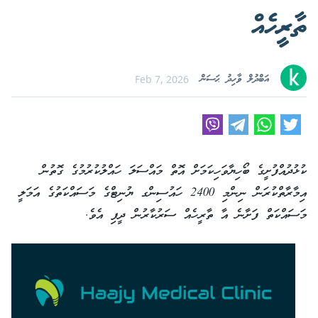
ތާރީހެއް
އަބްދުލް ވާހިދު ޙަސަން
Feb 7, 2026
ކުޅުދުއްފުށީގެ ބޯހިޔާވަހިކަމަށް އޮތް މައްސަލަ ހައްލުކުރުމުގެ ގޮތުން
އިމާރާތްކުރަން ނިންމި 2400 ހައުސިންގ ޔުނިޓްގެ މަސައްކަތުގެ އަމަލީ
މަސައްކަތް ފަށާނެ އާ ތާރީހެއް ސަރުކާރުން ދީފި އެވެ.