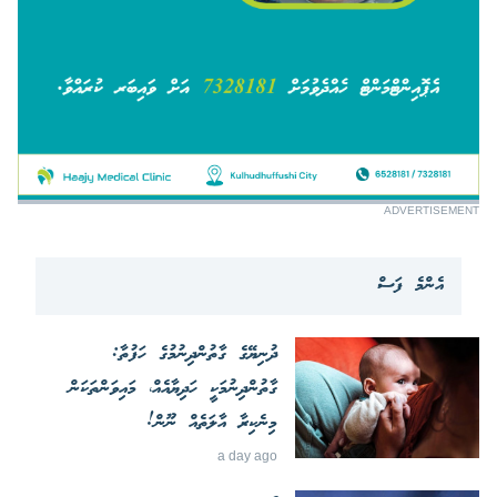
ADVERTISEMENT
އެންމެ ފަސް
ދުނިޔޭގެ ގާތުންދިނުމުގެ ހަފުތާ:
ގާތުންދިނުމަކީ ހަދިޔާއެއް، މައިވަންތަކަން
މިނެކިރާ އާލަތެއް ނޫން!
a day ago