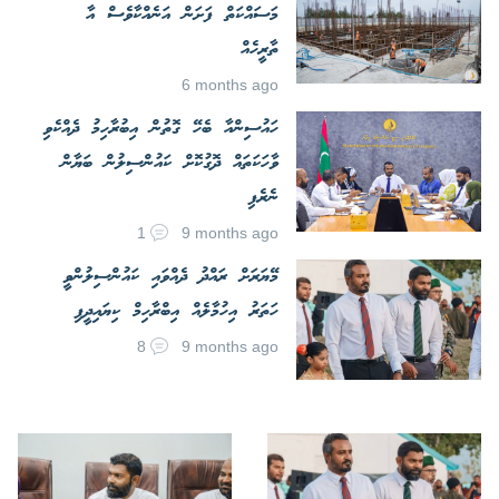
މަސައްކަތް ފަށަން އަނެއްކާވެސް އާ
ތާރީހެއް
6 months ago
ހައުސިންއާ ބެހޭ ގޮތުން އިބުރާހިމު ދެއްކެވި
ވާހަކަތައް ދޮގުކޮށް ކައުންސިލުން ބަޔާން
ނެރެފި
1
9 months ago
މޭޔަރަށް ރައްދު ދެއްވައި ކައުންސިލުންވީ
ހަތަރު އިހުމާލެއް އިބްރާހިމް ކިޔައިދީފި
8
9 months ago