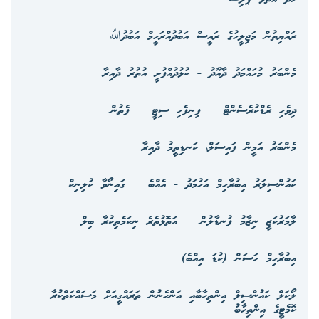
ރައްޔިތުން މަޖިލީހުގެ ރައީސް އަބުދުއްރަހީމް އަބުދުﷲ
މެންބަރު މުހައްމަދު ދާއޫދު - ކުޅުދުއްފުށީ އުތުރު ދާއިރާ
ދިވެހި ރެޑްކުރެސެންޓް
ފިނިފެހި ސިޓީ
ފެތުން
މެންބަރު އަމީން ފައިސަލް، ކަނޑިތީމު ދާއިރާ
ކައުންސިލަރު އިބުރާހިމް އަހުމަދު - އެއްބެ
ގައިނޯވާ ކުލިނިކް
ލާމަރުކަޒީ ނިޒާމު ފުނޑާލުން
އަތޮޅުތެރެ ނިކަމެތިކުރާ ބިލް
އިބުރާހިމް ހަސަން (ކުޑަ އިއްބެ)
ލޯކަލް ކައުންސިލް އިންތިހާބާއި އަންހެނުން ތަރައްގީއަށް މަސައްކަތްކުރާ
ކޮމެޓީގެ އިންތިހާބު