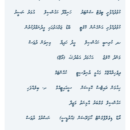
ކުޅުދުއްފުށީ ޓިވެޓް ސެންޓަރު
ހަނިމާދޫ ކައުންސިލް
އުމަރު ނަސީރު
ކުޅުދުއްފުށި އަންހެނުން ކޮމެޓީ
ބޮޑު ޖަމާއަތުގައި އީދުނަމާދުކުރުން
ހދ ކުރިނބީ ކައުންސިލް
އީދު ހަދިޔާ
މިނިވަން ދުވަސް
މަންދު ކޮލެޖު
އަހުމަދު އަބުދުﷲ (ރޯޒޭ)
ދިވެހިރާއްޖޭގެ ގައުމީ ޔުނިވާސިޓީ
ކުއާންޓަމް
ހިއުމަން ރައިޓްސް ކޮމިޝަން
ސީއައިޓީއެމް
ށ. ބިލެއްފަހި
ކައުންސިލް މެމްބަރު އާމިނަތު މަޖީދާ
ރޯޑް ޑިވެލޮޕްމެންޓް ކޯޕަރޭޝަން (އާރުޑީސީ)
ނަޞްރުގެ ދުވަސް