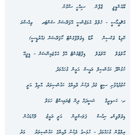
ޔޫއެންޑީޕީ
ޖާޕާން
ސިއްހީ ސާމާނު
އެޗްއީއޯސީ - ހެލްތް އެމަޖެންސީ އޮޕަރޭޝަން ސެންޓަރ
ވިއްސާރަ
ކޮވިޑް ވެކްސިން
ރޯޑް ޑިވެލޮޕްމެންޓް ކޯޕަރޭޝަން (އާރުޑީސީ)
އޯލެވެލް
އޭލެވެލް
ޑިޕާޓްމެންޓް އޮފް އެގްޒަމިނޭޝަން - ޑީޕީއޭ
ކުމުންދޫ ކައުންސިލް ރައީސް، އަމީން މުހައްމަދު
ކުޅުދުއްފުށި ސިޓީ މެދު ދެކުނު ދާއިރާގެ ކައުންސިލަރު، އާތިފާ އަލީ
ށ. ކަނޑިތީމް
ނަޝީދަށް ދިން ޓެރަރިސްޓް ހަމަލާ
ޑިވެލޮޕިންގ ނިއުސް
ފަލަސްތީން
އަލީ ރަމީޒު
ލޮކްޑައުން
ރިލްވާން މުހައްމަދު - ހުޅަނގު ދެކުނު ދާއިރާގެ ކައުންސިލަރު
މަރު