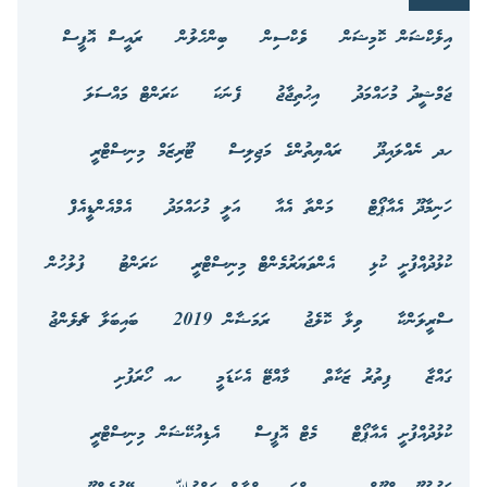
އިލެކްޝަން ކޮމިޝަން
ވެކްސިން
ބިންހެލުން
ރައީސް އޮފީސް
ޖަމްޝީދު މުހައްމަދު
އިޙުތިޖާޖު
ފެނަކަ
ކަރަންޓް މައްސަލަ
ހދ ނެއްލައިދޫ
ރައްޔިތުންގެ މަޖިލިސް
ޓޫރިޒަމް މިނިސްޓްރީ
ހަނިމާދޫ އެއާޕޯޓް
މަންތާ އެއާ
އަލީ މުހައްމަދު
އެމްއެންޑީއެފް
ކުޅުދުއްފުށީ ކުޅި
އެންވަޔަރުމެންޓް މިނިސްޓްރީ
ކަރަންޓު
ފުލުހުން
ސްރީލަންކާ
ވިލާ ކޮލެޖު
ރަމަޟާން 2019
ބައިބަލާ ޗެލެންޖު
ގައްޒާ
ފިތުރު ޒަކާތް
މާއްޓޭ އެކަޑަމީ
ހއ ހޯރަފުށި
ކުޅުދުއްފުށީ އެއާޕޯޓް
މެޓް އޮފީސް
އެޑިއުކޭޝަން މިނިސްޓްރީ