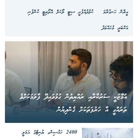
އީރާން ހަނގުރާމަ
ކުޅުދުއްފުށީ ސިޓީ ލޯކަލް އޮތޯރިޓީ ކުންފުނި
އަކްބަރީ މުހައްމަދު
އަމާޒަކީ ސަރުކާރާއި ރައްޔިތުން ގުޅުވައިދޭ ފާލަމަކަށްވެ
ތަރައްގީ އާ ހަރުފަތަކަށް ގެންދިޔުން
2400 ހައުސިންގ ޔުނިޓްގެ އަމަލީ