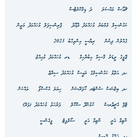
ޗާގޯސް މައްސަލަ
ދަ ޑިމޮކްރެޓްސް
ކައުންސިލް މެމްބަރު މުހައްމަދު ދާއޫދު
ޕްރިންސިޕަލް މުހައްމަދު މަތީން
ގެއްލުން ދިނުން
ރިޔާސީ އިންތިހާބު 2023
ޖޭޕީގެ ލީޑަރު ޤާސިމް އިބުރާހިމް
ޑރ މުހައްމަދު މުއިއްޒު
ހދ އަތޮޅު ކައުންސިލްގެ ރައީސް މުހައްމަދު ސިރާޖް
ހދ ބިޒްނަސް ސެންޓަރ ކޯޕަރޭޝަން
ހިޔަލަ އެކްސްޕޯ
ވައްކަން
ޓޮޕް އެޗީވާރސް
ކުމުންދޫ ސްކޫލް
ފަރުހަތު މުހައްމަދު (ފަރޭ)
ނާޒިމާ އަލީ
ނާޒިމާ އަލީ
ސޯލްފިޓް
ޕީއެންސީ
ހދ އަތޮޅު ޕޮލިސް