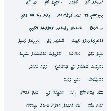
ކުރިމިނަލް ކޯޓް
ކޯޓުތައް
ސުޕްރީމް ކޯޓު
ހައި ކޯޓް
މިނިސްޓްރީ އޮފް ހަޔަރ އެޑިއުކޭޝަން
ވިމެން އިން ޓެކް އެމްވީ
ށ ކޮމަންޑޫ
ނޭޝަނަލް ޑިޒާސްޓަރ މެނޭޖްމެންޓް އޮތޯރިޓީ
އެއްބައިވަންތަކަމުގެ ދުވަސް
ބޫސްޓަރ ޑޯޒް
އައިމިނަތު ގާސިމް
ނައިޓް މާކެޓް
އަންހެނުން
މޯލްޑިވްސް ކަރެކްޝަނަލް ސާވިސް
މޯލްޑިވްސް ނޭޝަނަލް ޕާޓީ (އެމްއެންޕީ)
ފަޒްނާ އަހުމަދު
ޑަބްލިއުއެޗްއޯ
މަންކީ ޕޮކްސް
ރާއްޖެ ޓްރާންސްޕޯޓް ލިންކް - އާރުޓީއެލް ފެރީ
ބަޖެޓް 2023
ކަމަނަ އެވޯޑް
ބޮޑު މުހައްމަދު ކަލޭފާނު ބަނދަރު (ބީއެމްކޭ)