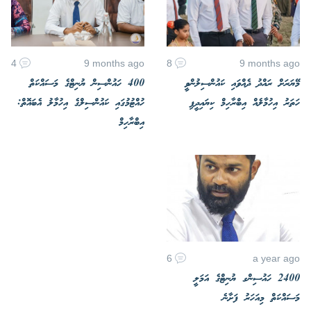
4
9 months ago
8
9 months ago
މޭޔަރަށް ރައްދު ދެއްވައި ކައުންސިލުންވީ
400 ހައުންސިން ޔުނިޓްގެ މަސައްކަތް
ހަތަރު އިހުމާލެއް އިބްރާހިމް ކިޔައިދީފި
ހުއްޓުމުގައި ކައުންސިލްގެ އިހުމާލު އެބައޮތް:
އިބްރާހިމް
6
a year ago
2400 ހައުސިންގ ޔުނިޓްގެ އަމަލީ
މަސައްކަތް މިއަހަރު ފަށާނެ