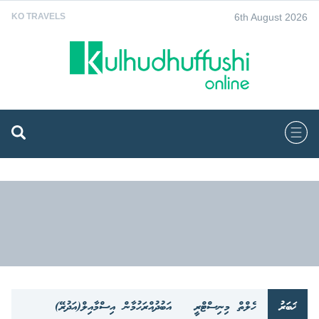
6th August 2026
KO TRAVELS
ޚަބަރު
ހެލްތް މިނިސްޓްރީ
އަބުދުއްރަހުމާން އިސްމާއިލް(އަދުރޭ)