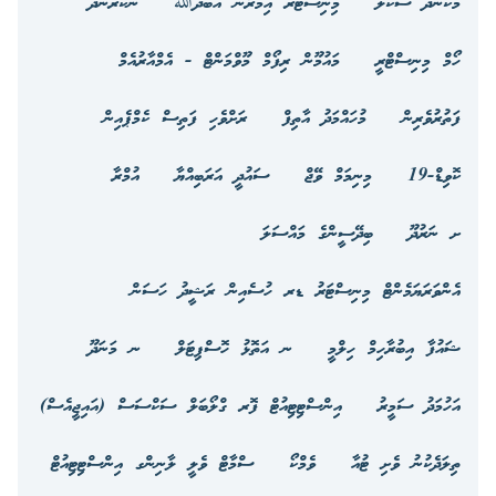
މަކުނުދޫ ސްކޫލް
މިނިސްޓަރ އިމްރާން އަބްދުﷲ
ނޭކުރެންދޫ
ހޯމް މިނިސްޓްރީ
މައުމޫން ރިފޯމް މޫވްމަންޓް - އެމްއާރުއެމް
ފަތުރުވެރިން
މުހައްމަދު އާތިފް
ރަށްވެހި ފަތިސް ކެމްޕެއިން
ކޮވިޑް-19
މިނިމަމް ވޭޖް
ސައުދީ އަރަބިއްޔާ
އުމްރާ
ށ ނަރުދޫ
ބިދޭސީންގެ މައްސަލަ
އެންވަރަޔަމެންޓް މިނިސްޓަރު ޑރ ހުސެއިން ރަޝީދު ހަސަން
ޝައުފާ އިބުރާހިމް ހިލްމީ
ނ އަތޮޅު ހޮސްޕިޓަލް
ނ މަނަދޫ
އަހުމަދު ސަމީރު
އިންސްޓިޓިއުޓް ފޮރ ގްލޯބަލް ސަކްސަސް (އައިޖީއެސް)
ތިލަދެކުނު ވެށި ޓުއާ
ވެމްކޯ
ސްމާޓް ވެލީ ލާނިންގ އިންސްޓިޓިއުޓް