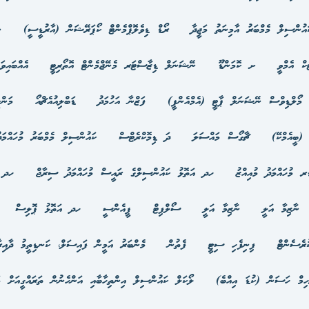
ައުންސިލް މެމްބަރު އާމިނަތު މަޖީދާ
ރޯޑް ޑިވެލޮޕްމެންޓް ކޯޕަރޭޝަން (އާރުޑީސީ)
ނ
ކް އެމްވީ
ށ ކޮމަންޑޫ
ނޭޝަނަލް ޑިޒާސްޓަރ މެނޭޖްމެންޓް އޮތޯރިޓީ
އެއްބައިވ
މޯލްޑިވްސް ނޭޝަނަލް ޕާޓީ (އެމްއެންޕީ)
ފަޒްނާ އަހުމަދު
ޑަބްލިއުއެޗްއޯ
މަން
(ބީއެމްކޭ)
ޗާގޯސް މައްސަލަ
ދަ ޑިމޮކްރެޓްސް
ކައުންސިލް މެމްބަރު މުހައްމަދ
ރ މުހައްމަދު މުއިއްޒު
ހދ އަތޮޅު ކައުންސިލްގެ ރައީސް މުހައްމަދު ސިރާޖް
ހދ ބ
ނާޒިމާ އަލީ
ނާޒިމާ އަލީ
ސޯލްފިޓް
ޕީއެންސީ
ހދ އަތޮޅު ޕޮލިސް
ުރެސެންޓް
ފިނިފެހި ސިޓީ
ފެތުން
މެންބަރު އަމީން ފައިސަލް، ކަނޑިތީމު ދާއިރ
ހިމް ހަސަން (ކުޑަ އިއްބެ)
ލޯކަލް ކައުންސިލް އިންތިހާބާއި އަންހެނުން ތަރައްގީއަށް މަ