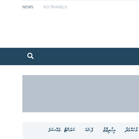
NEWS
KO TRAVELS
ުހައްމަދު
އިޙުތިޖާޖު
ފެނަކަ
ކަރަންޓް މައްސަލަ