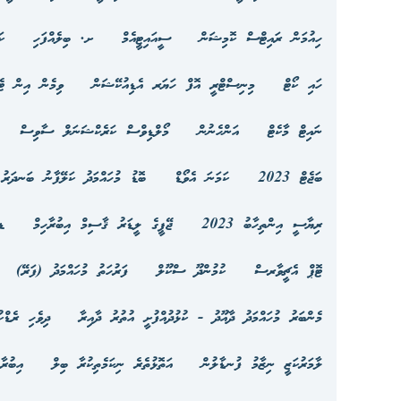
ހިއުމަން ރައިޓްސް ކޮމިޝަން
ސީއައިޓީއެމް
ށ. ބިލެއްފަހި
ކ
ހައި ކޯޓް
މިނިސްޓްރީ އޮފް ހަޔަރ އެޑިއުކޭޝަން
ވިމެން އިން ޓެ
ނައިޓް މާކެޓް
އަންހެނުން
މޯލްޑިވްސް ކަރެކްޝަނަލް ސާވިސް
ބަޖެޓް 2023
ކަމަނަ އެވޯޑް
ބޮޑު މުހައްމަދު ކަލޭފާނު ބަނދަރު 
ރިޔާސީ އިންތިހާބު 2023
ޖޭޕީގެ ލީޑަރު ޤާސިމް އިބުރާހިމް
ޑ
ޓޮޕް އެޗީވާރސް
ކުމުންދޫ ސްކޫލް
ފަރުހަތު މުހައްމަދު (ފަރޭ)
މެންބަރު މުހައްމަދު ދާއޫދު - ކުޅުދުއްފުށީ އުތުރު ދާއިރާ
ދިވެހި ރެޑްކ
ލާމަރުކަޒީ ނިޒާމު ފުނޑާލުން
އަތޮޅުތެރެ ނިކަމެތިކުރާ ބިލް
އިބުރާ