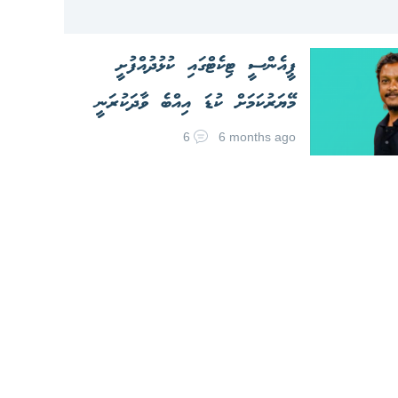
ޕީއެންސީ ޓިކެޓްގައި ކުޅުދުއްފުށީ
މޭޔަރުކަމަށް ކުޑަ އިއްބެ ވާދަކުރަނީ
6
6 months ago