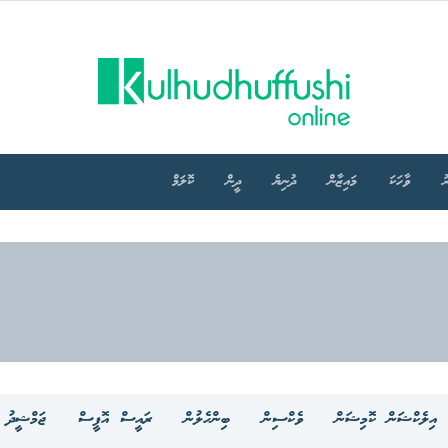
ު
ވާހަކަ
މައިޒާން
ދުނިޔެ
ދީން
ކޮލަމް
އިލެކްޝަން ކޮމިޝަން
ވެކްސިން
ބިންހެލުން
ރައީސް އޮފީސް
ޖަމްޝީދު މ