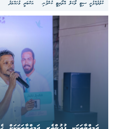
ކުޅުދުއްފުށީ ސިޓީ ލޯކަލް އޮތޯރިޓީ ކުންފުނި
އަކްބަރީ މުހައްމަދު
ޖަމިއްޔާތަކަކީ ފުދުންތެރި ޖަމިއްޔާތަކަކަށް ހެ