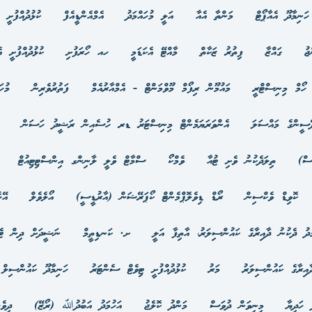
ހަނިމާދޫ އެއާޕޯޓް
މަންތާ އެއާ
އަލީ މުހައްމަދު
އެމްއެންޑީއެފް
ކުޅުދުއްފުށީ ކ
ޖު
ގައްޒާ
ފިތުރު ޒަކާތް
މާއްޓޭ އެކަޑަމީ
ހއ ހޯރަފުށި
ކުޅުދުއްފުށީ އެ
ހޯމް މިނިސްޓްރީ
މައުމޫން ރިފޯމް މޫވްމަންޓް - އެމްއާރުއެމް
ފަތުރުވެރިން
މުހަ
ޭސީންގެ މައްސަލަ
އެންވަރަޔަމެންޓް މިނިސްޓަރު ޑރ ހުސެއިން ރަޝީދު ހަސަން
ސް)
ތިލަދެކުނު ވެށި ޓުއާ
ވެމްކޯ
ސްމާޓް ވެލީ ލާނިންގ އިންސްޓިޓިއުޓް
ކޮވިޑް ވެކްސިން
ރޯޑް ޑިވެލޮޕްމެންޓް ކޯޕަރޭޝަން (އާރުޑީސީ)
އޯލެވެލް
އޭލ
ދު ދެކުނު ދާއިރާގެ ކައުންސިލަރު، އާތިފާ އަލީ
ށ. ކަނޑިތީމް
ނަޝީދަށް ދިން ޓެރ
އިރާގެ ކައުންސިލަރު
މަރު
ކުޅުދުއްފުށީ ޓިވެޓް ސެންޓަރު
ހަނިމާދޫ ކައުންސިލް
 ހަދިޔާ
މިނިވަން ދުވަސް
މަންދު ކޮލެޖު
އަހުމަދު އަބުދުﷲ (ރޯޒޭ)
ދިވެ