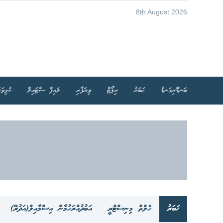
8th August 2026
ބަނޑޭރިގަނޑު
ޚަބަރު
ރިޕޯޓް
ވިޔަފާރި
ލައިފް ސްޓައިލް
ކުޅިވަރ
ޚަބަރު
ހެލްތް މިނިސްޓްރީ
އަބުދުއްރަހުމާން އިސްމާއިލް(އަދުރޭ)