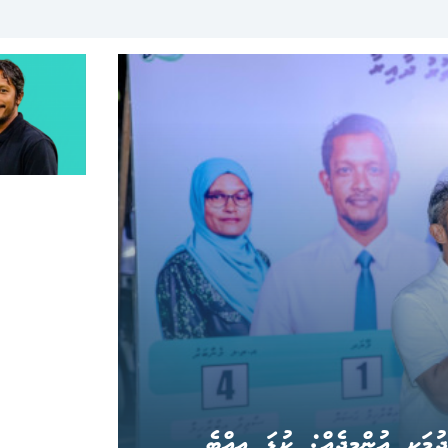
ދުމަކީ އުންމީދެއް: ކުޑަ އިއްބެ