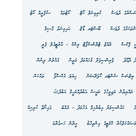
ަޞްރުގެ ދުވަސް
ކުރިމިނަލް ކޯޓް
ކޯޓުތައް
ސުޕްރީމް ކޯޓު
ަންތަކަމުގެ ދުވަސް
ބޫސްޓަރ ޑޯޒް
އައިމިނަތު ގާސިމް
ކީ ޕޮކްސް
ރާއްޖެ ޓްރާންސްޕޯޓް ލިންކް - އާރުޓީއެލް ފެރީ
ު ދާއޫދު
ޕްރިންސިޕަލް މުހައްމަދު މަތީން
ގެއްލުން ދިނުން
ިޒްނަސް ސެންޓަރ ކޯޕަރޭޝަން
ހިޔަލަ އެކްސްޕޯ
ވައްކަން
ރައްޔިތުން މަޖިލީހުގެ ރައީސް އަބުދުއްރަހީމް އަބުދުﷲ
ާ
ކައުންސިލަރު އިބުރާހިމް އަހުމަދު - އެއްބެ
ގައިނޯވާ ކުލިނިކް
ސައްކަތްކުރާ ކޮމެޓީގެ އިންތިހާބު
އީރާން ހަނގުރާމަ