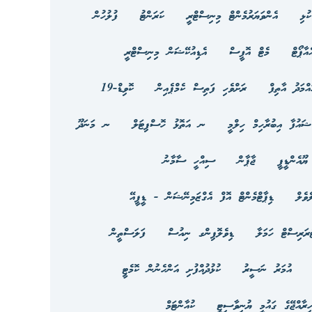
ުޅި
އެންވަޔަރުމެންޓް މިނިސްޓްރީ
ކަރަންޓު
ފުލުހުން
އާޕޯޓް
މެޓް އޮފީސް
އެޑިއުކޭޝަން މިނިސްޓްރީ
އްމަދު އާތިފް
ރަށްވެހި ފަތިސް ކެމްޕެއިން
ކޮވިޑް-19
ޝައުފާ އިބުރާހިމް ހިލްމީ
ނ އަތޮޅު ހޮސްޕިޓަލް
ނ މަނަދޫ
ޔޫއެންޑީޕީ
ޖާޕާން
ސިއްހީ ސާމާނު
ެވެލް
ޑިޕާޓްމެންޓް އޮފް އެގްޒަމިނޭޝަން - ޑީޕީއޭ
ަރިސްޓް ހަމަލާ
ޑިވެލޮޕިންގ ނިއުސް
ފަލަސްތީން
އުމަރު ނަސީރު
ކުޅުދުއްފުށި އަންހެނުން ކޮމެޓީ
ހިރާއްޖޭގެ ގައުމީ ޔުނިވާސިޓީ
ކުއާންޓަމް