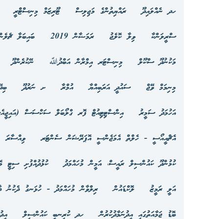
ހދ ނެއްލައިދޫ
ރައްޔިތުންގެ މަޖިލިސް
ޓޫރިޒަމް މިނިސްޓްރީ
ސްރީލަންކާ
ވިލާ ކޮލެޖު
ރަމަޟާން 2019
ބައިބަލާ ޗެލެން
މަކުނުދޫ ސްކޫލް
މިނިސްޓަރ އިމްރާން އަބްދުﷲ
ނޭކުރެންދޫ
މިނިމަމް ވޭޖް
ސައުދީ އަރަބިއްޔާ
އުމްރާ
ށ ނަރުދޫ
ބިދ
އަހުމަދު ސަމީރު
އިންސްޓިޓިއުޓް ފޮރ ގްލޯބަލް ސަކްސަސް (އައިޖީއެ
އެޗްއީއޯސީ - ހެލްތް އެމަޖެންސީ އޮޕަރޭޝަން ސެންޓަރ
ވިއްސާރަ
ކުމުންދޫ ކައުންސިލް ރައީސް، އަމީން މުހައްމަދު
ކުޅުދުއްފުށި ސިޓީ މެ
އަލީ ރަމީޒު
ލޮކްޑައުން
ރިލްވާން މުހައްމަދު - ހުޅަނގު ދެކުނު ދާ
ބޮޑު ޖަމާއަތުގައި އީދުނަމާދުކުރުން
ހދ ކުރިނބީ ކައުންސިލް
އީދު