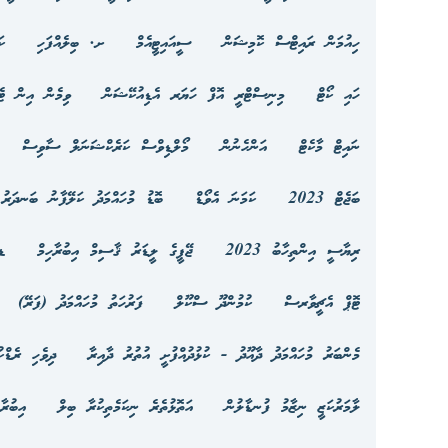
ހިއުމަން ރައިޓްސް ކޮމިޝަން
ސީއައިޓީއެމް
ށ. ބިލެއްފަހި
ކ
ހައި ކޯޓް
މިނިސްޓްރީ އޮފް ހަޔަރ އެޑިއުކޭޝަން
ވިމެން އިން ޓެ
ނައިޓް މާކެޓް
އަންހެނުން
މޯލްޑިވްސް ކަރެކްޝަނަލް ސާވިސް
ބަޖެޓް 2023
ކަމަނަ އެވޯޑް
ބޮޑު މުހައްމަދު ކަލޭފާނު ބަނދަރު 
ރިޔާސީ އިންތިހާބު 2023
ޖޭޕީގެ ލީޑަރު ޤާސިމް އިބުރާހިމް
ޑ
ޓޮޕް އެޗީވާރސް
ކުމުންދޫ ސްކޫލް
ފަރުހަތު މުހައްމަދު (ފަރޭ)
މެންބަރު މުހައްމަދު ދާއޫދު - ކުޅުދުއްފުށީ އުތުރު ދާއިރާ
ދިވެހި ރެޑްކ
ލާމަރުކަޒީ ނިޒާމު ފުނޑާލުން
އަތޮޅުތެރެ ނިކަމެތިކުރާ ބިލް
އިބުރާ