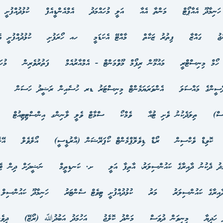
ހަނިމާދޫ އެއާޕޯޓް
މަންތާ އެއާ
އަލީ މުހައްމަދު
އެމްއެންޑީއެފް
ކުޅުދުއްފުށީ ކ
ޖު
ގައްޒާ
ފިތުރު ޒަކާތް
މާއްޓޭ އެކަޑަމީ
ހއ ހޯރަފުށި
ކުޅުދުއްފުށީ އެ
ހޯމް މިނިސްޓްރީ
މައުމޫން ރިފޯމް މޫވްމަންޓް - އެމްއާރުއެމް
ފަތުރުވެރިން
މުހަ
ޭސީންގެ މައްސަލަ
އެންވަރަޔަމެންޓް މިނިސްޓަރު ޑރ ހުސެއިން ރަޝީދު ހަސަން
ސް)
ތިލަދެކުނު ވެށި ޓުއާ
ވެމްކޯ
ސްމާޓް ވެލީ ލާނިންގ އިންސްޓިޓިއުޓް
ކޮވިޑް ވެކްސިން
ރޯޑް ޑިވެލޮޕްމެންޓް ކޯޕަރޭޝަން (އާރުޑީސީ)
އޯލެވެލް
އޭލ
ދު ދެކުނު ދާއިރާގެ ކައުންސިލަރު، އާތިފާ އަލީ
ށ. ކަނޑިތީމް
ނަޝީދަށް ދިން ޓެރ
އިރާގެ ކައުންސިލަރު
މަރު
ކުޅުދުއްފުށީ ޓިވެޓް ސެންޓަރު
ހަނިމާދޫ ކައުންސިލް
 ހަދިޔާ
މިނިވަން ދުވަސް
މަންދު ކޮލެޖު
އަހުމަދު އަބުދުﷲ (ރޯޒޭ)
ދިވެ