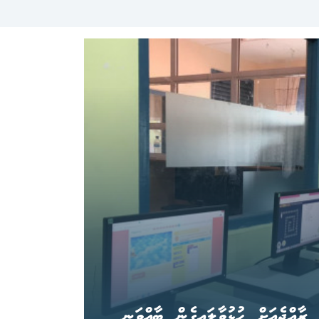
އްޖެއަށް ހުޅުވާލައިގެން ބާއްވަނީ