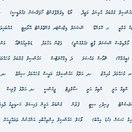
ައުންސިލް މެމްބަރު އާމިނަތު މަޖީދާ
ރޯޑް ޑިވެލޮޕްމެންޓް ކޯޕަރޭޝަން (އާރުޑީސީ)
ނ
ކް އެމްވީ
ށ ކޮމަންޑޫ
ނޭޝަނަލް ޑިޒާސްޓަރ މެނޭޖްމެންޓް އޮތޯރިޓީ
އެއްބައިވ
މޯލްޑިވްސް ނޭޝަނަލް ޕާޓީ (އެމްއެންޕީ)
ފަޒްނާ އަހުމަދު
ޑަބްލިއުއެޗްއޯ
މަން
(ބީއެމްކޭ)
ޗާގޯސް މައްސަލަ
ދަ ޑިމޮކްރެޓްސް
ކައުންސިލް މެމްބަރު މުހައްމަދ
ރ މުހައްމަދު މުއިއްޒު
ހދ އަތޮޅު ކައުންސިލްގެ ރައީސް މުހައްމަދު ސިރާޖް
ހދ ބ
ނާޒިމާ އަލީ
ނާޒިމާ އަލީ
ސޯލްފިޓް
ޕީއެންސީ
ހދ އަތޮޅު ޕޮލިސް
ުރެސެންޓް
ފިނިފެހި ސިޓީ
ފެތުން
މެންބަރު އަމީން ފައިސަލް، ކަނޑިތީމު ދާއިރ
ހިމް ހަސަން (ކުޑަ އިއްބެ)
ލޯކަލް ކައުންސިލް އިންތިހާބާއި އަންހެނުން ތަރައްގީއަށް މަ