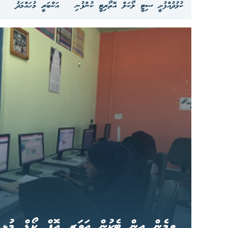
ކުޅުދުއްފުށީ ސިޓީ ލޯކަލް އޮތޯރިޓީ ކުންފުނި
އަކްބަރީ މުހައްމަދު
ވިމެން އިން ޓެކުން އަވަރ އޮފް ކޯޑް މުޅި ރާ