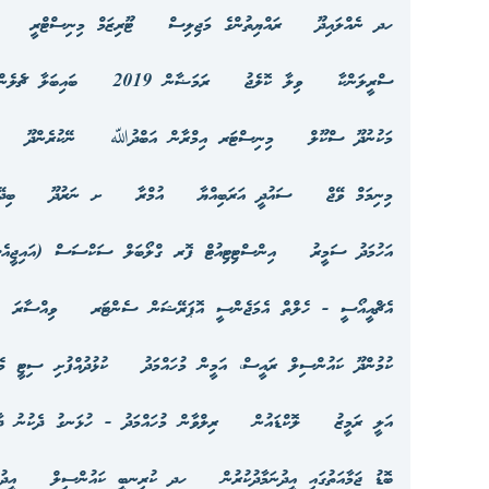
ހދ ނެއްލައިދޫ
ރައްޔިތުންގެ މަޖިލިސް
ޓޫރިޒަމް މިނިސްޓްރީ
ސްރީލަންކާ
ވިލާ ކޮލެޖު
ރަމަޟާން 2019
ބައިބަލާ ޗެލެން
މަކުނުދޫ ސްކޫލް
މިނިސްޓަރ އިމްރާން އަބްދުﷲ
ނޭކުރެންދޫ
މިނިމަމް ވޭޖް
ސައުދީ އަރަބިއްޔާ
އުމްރާ
ށ ނަރުދޫ
ބިދ
އަހުމަދު ސަމީރު
އިންސްޓިޓިއުޓް ފޮރ ގްލޯބަލް ސަކްސަސް (އައިޖީއެ
އެޗްއީއޯސީ - ހެލްތް އެމަޖެންސީ އޮޕަރޭޝަން ސެންޓަރ
ވިއްސާރަ
ކުމުންދޫ ކައުންސިލް ރައީސް، އަމީން މުހައްމަދު
ކުޅުދުއްފުށި ސިޓީ މެ
އަލީ ރަމީޒު
ލޮކްޑައުން
ރިލްވާން މުހައްމަދު - ހުޅަނގު ދެކުނު ދާ
ބޮޑު ޖަމާއަތުގައި އީދުނަމާދުކުރުން
ހދ ކުރިނބީ ކައުންސިލް
އީދު