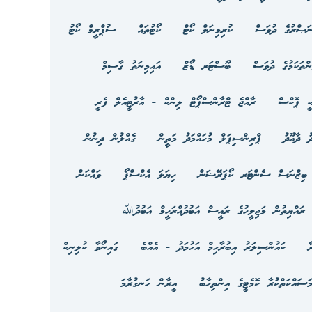
ަޞްރުގެ ދުވަސް
ކުރިމިނަލް ކޯޓް
ކޯޓުތައް
ސުޕްރީމް ކޯޓު
ަންތަކަމުގެ ދުވަސް
ބޫސްޓަރ ޑޯޒް
އައިމިނަތު ގާސިމް
ކީ ޕޮކްސް
ރާއްޖެ ޓްރާންސްޕޯޓް ލިންކް - އާރުޓީއެލް ފެރީ
ު ދާއޫދު
ޕްރިންސިޕަލް މުހައްމަދު މަތީން
ގެއްލުން ދިނުން
ިޒްނަސް ސެންޓަރ ކޯޕަރޭޝަން
ހިޔަލަ އެކްސްޕޯ
ވައްކަން
ރައްޔިތުން މަޖިލީހުގެ ރައީސް އަބުދުއްރަހީމް އަބުދުﷲ
ާ
ކައުންސިލަރު އިބުރާހިމް އަހުމަދު - އެއްބެ
ގައިނޯވާ ކުލިނިކް
ސައްކަތްކުރާ ކޮމެޓީގެ އިންތިހާބު
އީރާން ހަނގުރާމަ