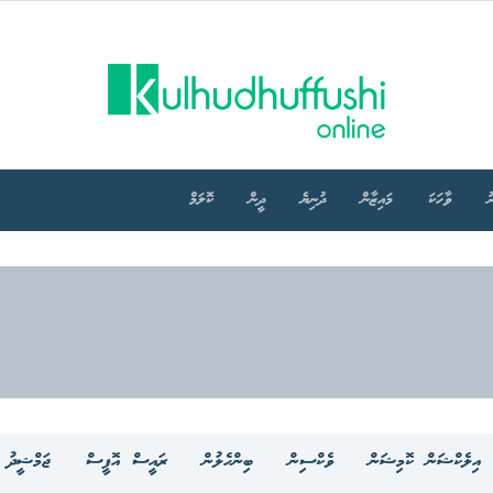
ު
ވާހަކަ
މައިޒާން
ދުނިޔެ
ދީން
ކޮލަމް
އިލެކްޝަން ކޮމިޝަން
ވެކްސިން
ބިންހެލުން
ރައީސް އޮފީސް
ޖަމްޝީދު މ