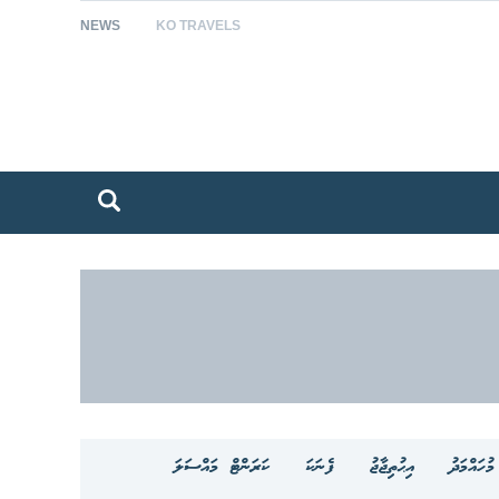
NEWS
KO TRAVELS
ުހައްމަދު
އިޙުތިޖާޖު
ފެނަކަ
ކަރަންޓް މައްސަލަ