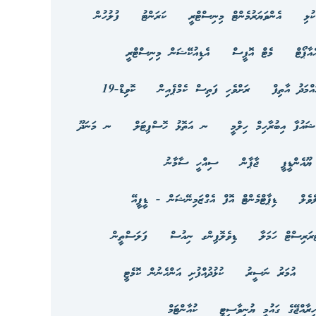
ުޅި
އެންވަޔަރުމެންޓް މިނިސްޓްރީ
ކަރަންޓު
ފުލުހުން
އާޕޯޓް
މެޓް އޮފީސް
އެޑިއުކޭޝަން މިނިސްޓްރީ
އްމަދު އާތިފް
ރަށްވެހި ފަތިސް ކެމްޕެއިން
ކޮވިޑް-19
ޝައުފާ އިބުރާހިމް ހިލްމީ
ނ އަތޮޅު ހޮސްޕިޓަލް
ނ މަނަދޫ
ޔޫއެންޑީޕީ
ޖާޕާން
ސިއްހީ ސާމާނު
ެވެލް
ޑިޕާޓްމެންޓް އޮފް އެގްޒަމިނޭޝަން - ޑީޕީއޭ
ަރިސްޓް ހަމަލާ
ޑިވެލޮޕިންގ ނިއުސް
ފަލަސްތީން
އުމަރު ނަސީރު
ކުޅުދުއްފުށި އަންހެނުން ކޮމެޓީ
ހިރާއްޖޭގެ ގައުމީ ޔުނިވާސިޓީ
ކުއާންޓަމް