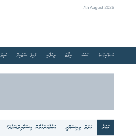
7th August 2026
ބަނޑޭރިގަނޑު
ޚަބަރު
ރިޕޯޓް
ވިޔަފާރި
ލައިފް ސްޓައިލް
ކުޅިވަރ
ޚަބަރު
ހެލްތް މިނިސްޓްރީ
އަބުދުއްރަހުމާން އިސްމާއިލް(އަދުރޭ)