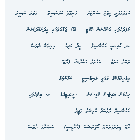
ކުޅުދުއްފުށީ ޓިވެޓް ސެންޓަރު
ހަނިމާދޫ ކައުންސިލް
އުމަރު ނަސީރު
ކުޅުދުއްފުށި އަންހެނުން ކޮމެޓީ
ބޮޑު ޖަމާއަތުގައި އީދުނަމާދުކުރުން
ހދ ކުރިނބީ ކައުންސިލް
އީދު ހަދިޔާ
މިނިވަން ދުވަސް
މަންދު ކޮލެޖު
އަހުމަދު އަބުދުﷲ (ރޯޒޭ)
ދިވެހިރާއްޖޭގެ ގައުމީ ޔުނިވާސިޓީ
ކުއާންޓަމް
ހިއުމަން ރައިޓްސް ކޮމިޝަން
ސީއައިޓީއެމް
ށ. ބިލެއްފަހި
ކައުންސިލް މެމްބަރު އާމިނަތު މަޖީދާ
ރޯޑް ޑިވެލޮޕްމެންޓް ކޯޕަރޭޝަން (އާރުޑީސީ)
ނަޞްރުގެ ދުވަސް