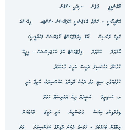
ޔޫއެންޑީޕީ
ޖާޕާން
ސިއްހީ ސާމާނު
އެޗްއީއޯސީ - ހެލްތް އެމަޖެންސީ އޮޕަރޭޝަން ސެންޓަރ
ވިއްސާރަ
ކޮވިޑް ވެކްސިން
ރޯޑް ޑިވެލޮޕްމެންޓް ކޯޕަރޭޝަން (އާރުޑީސީ)
އޯލެވެލް
އޭލެވެލް
ޑިޕާޓްމެންޓް އޮފް އެގްޒަމިނޭޝަން - ޑީޕީއޭ
ކުމުންދޫ ކައުންސިލް ރައީސް، އަމީން މުހައްމަދު
ކުޅުދުއްފުށި ސިޓީ މެދު ދެކުނު ދާއިރާގެ ކައުންސިލަރު، އާތިފާ އަލީ
ށ. ކަނޑިތީމް
ނަޝީދަށް ދިން ޓެރަރިސްޓް ހަމަލާ
ޑިވެލޮޕިންގ ނިއުސް
ފަލަސްތީން
އަލީ ރަމީޒު
ލޮކްޑައުން
ރިލްވާން މުހައްމަދު - ހުޅަނގު ދެކުނު ދާއިރާގެ ކައުންސިލަރު
މަރު