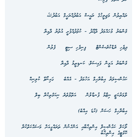
ރައްޔިތުން މަޖިލީހުގެ ރައީސް އަބުދުއްރަހީމް އަބުދުﷲ
މެންބަރު މުހައްމަދު ދާއޫދު - ކުޅުދުއްފުށީ އުތުރު ދާއިރާ
ދިވެހި ރެޑްކުރެސެންޓް
ފިނިފެހި ސިޓީ
ފެތުން
މެންބަރު އަމީން ފައިސަލް، ކަނޑިތީމު ދާއިރާ
ކައުންސިލަރު އިބުރާހިމް އަހުމަދު - އެއްބެ
ގައިނޯވާ ކުލިނިކް
ލާމަރުކަޒީ ނިޒާމު ފުނޑާލުން
އަތޮޅުތެރެ ނިކަމެތިކުރާ ބިލް
އިބުރާހިމް ހަސަން (ކުޑަ އިއްބެ)
ލޯކަލް ކައުންސިލް އިންތިހާބާއި އަންހެނުން ތަރައްގީއަށް މަސައްކަތްކުރާ
ކޮމެޓީގެ އިންތިހާބު