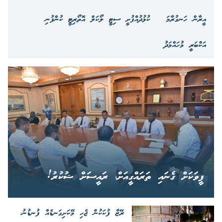
އީރާން ހަނގުރާމަ
ކުޅުދުއްފުށީ ސިޓީ ލޯކަލް އޮތޯރިޓީ ކުންފުނި
އަކްބަރީ މުހައްމަދު
ފީވަކަށް ގެނައި ތަރައްގީއަށް، ރައީސަށް ޝުކުރު!
ރޭޒާ ފުކަކުން ޖެހި މޭކަށިގަނޑެއް ފުނޑުނު،