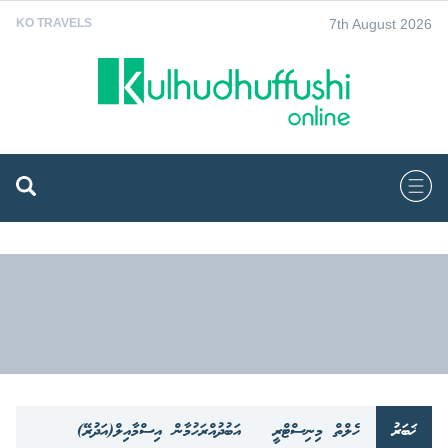
7th August 2026
KO TRAVELS
ޚަބަރު
ހެލްތް މިނިސްޓްރީ
އަބުދުއްރަހުމާން އިސްމާއިލް(އަދުރޭ)