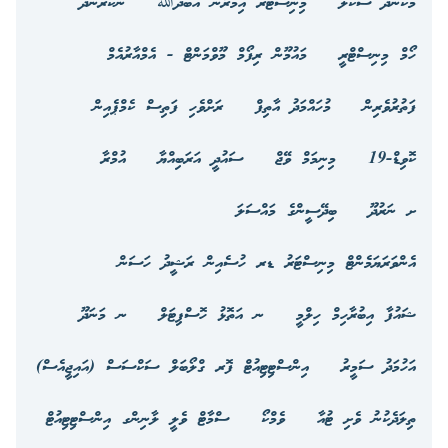
މަކުނުދޫ ސްކޫލް
މިނިސްޓަރ އިމްރާން އަބްދުﷲ
ނޭކުރެންދޫ
ހޯމް މިނިސްޓްރީ
މައުމޫން ރިފޯމް މޫވްމަންޓް - އެމްއާރުއެމް
ފަތުރުވެރިން
މުހައްމަދު އާތިފް
ރަށްވެހި ފަތިސް ކެމްޕެއިން
ކޮވިޑް-19
މިނިމަމް ވޭޖް
ސައުދީ އަރަބިއްޔާ
އުމްރާ
ށ ނަރުދޫ
ބިދޭސީންގެ މައްސަލަ
އެންވަރަޔަމެންޓް މިނިސްޓަރު ޑރ ހުސެއިން ރަޝީދު ހަސަން
ޝައުފާ އިބުރާހިމް ހިލްމީ
ނ އަތޮޅު ހޮސްޕިޓަލް
ނ މަނަދޫ
އަހުމަދު ސަމީރު
އިންސްޓިޓިއުޓް ފޮރ ގްލޯބަލް ސަކްސަސް (އައިޖީއެސް)
ތިލަދެކުނު ވެށި ޓުއާ
ވެމްކޯ
ސްމާޓް ވެލީ ލާނިންގ އިންސްޓިޓިއުޓް