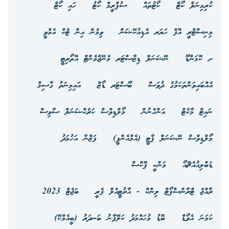
ކުރިމިނަލް ކޯޓް
ކޯޓުތައް
ސުޕްރީމް ކޯޓު
ހައި ކޯޓް
މިނިސްޓްރީ އޮފް ހަޔަރ އެޑިއުކޭޝަން
ވިމެން އިން ޓެކް އެމްވީ
ށ ކޮމަންޑޫ
ނޭޝަނަލް ޑިޒާސްޓަރ މެނޭޖްމެންޓް އޮތޯރިޓީ
އެއްބައިވަންތަކަމުގެ ދުވަސް
ބޫސްޓަރ ޑޯޒް
އައިމިނަތު ގާސިމް
ނައިޓް މާކެޓް
އަންހެނުން
މޯލްޑިވްސް ކަރެކްޝަނަލް ސާވިސް
މޯލްޑިވްސް ނޭޝަނަލް ޕާޓީ (އެމްއެންޕީ)
ފަޒްނާ އަހުމަދު
ޑަބްލިއުއެޗްއޯ
މަންކީ ޕޮކްސް
ރާއްޖެ ޓްރާންސްޕޯޓް ލިންކް - އާރުޓީއެލް ފެރީ
ބަޖެޓް 2023
ކަމަނަ އެވޯޑް
ބޮޑު މުހައްމަދު ކަލޭފާނު ބަނދަރު (ބީއެމްކޭ)