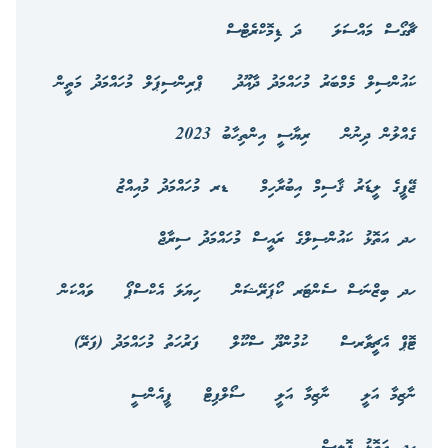
ޗާގޯސް މައްސަލަ
ދަ ޑިމޮކްރެޓްސް
ކައުންސިލް މެމްބަރު މުހައްމަދު ދާއޫދު
ޕްރިންސިޕަލް މުހައްމަދު މަތީން
ގެއްލުން ދިނުން
ރިޔާސީ އިންތިހާބު 2023
ޖޭޕީގެ ލީޑަރު ޤާސިމް އިބުރާހިމް
ޑރ މުހައްމަދު މުއިއްޒު
ހދ އަތޮޅު ކައުންސިލްގެ ރައީސް މުހައްމަދު ސިރާޖް
ހދ ބިޒްނަސް ސެންޓަރ ކޯޕަރޭޝަން
ހިޔަލަ އެކްސްޕޯ
ވައްކަން
ޓޮޕް އެޗީވާރސް
ކުމުންދޫ ސްކޫލް
ފަރުހަތު މުހައްމަދު (ފަރޭ)
ނާޒިމާ އަލީ
ނާޒިމާ އަލީ
ސޯލްފިޓް
ޕީއެންސީ
ހދ އަތޮޅު ޕޮލިސް