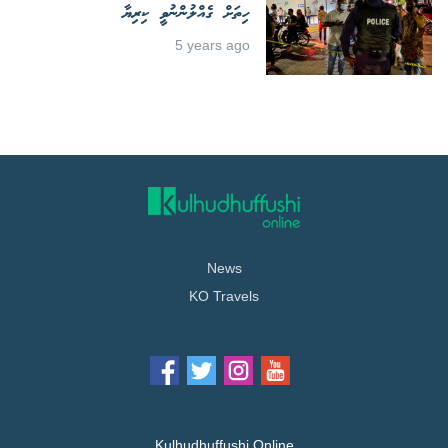
ހިތަށް ގެއްލުންނުވީ ކިރިޔާ
5 years ago
News
KO Travels
Kulhudhuffushi Online