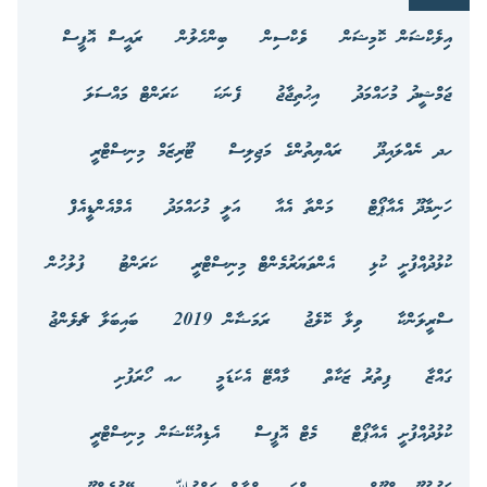
އިލެކްޝަން ކޮމިޝަން
ވެކްސިން
ބިންހެލުން
ރައީސް އޮފީސް
ޖަމްޝީދު މުހައްމަދު
އިޙުތިޖާޖު
ފެނަކަ
ކަރަންޓް މައްސަލަ
ހދ ނެއްލައިދޫ
ރައްޔިތުންގެ މަޖިލިސް
ޓޫރިޒަމް މިނިސްޓްރީ
ހަނިމާދޫ އެއާޕޯޓް
މަންތާ އެއާ
އަލީ މުހައްމަދު
އެމްއެންޑީއެފް
ކުޅުދުއްފުށީ ކުޅި
އެންވަޔަރުމެންޓް މިނިސްޓްރީ
ކަރަންޓު
ފުލުހުން
ސްރީލަންކާ
ވިލާ ކޮލެޖު
ރަމަޟާން 2019
ބައިބަލާ ޗެލެންޖު
ގައްޒާ
ފިތުރު ޒަކާތް
މާއްޓޭ އެކަޑަމީ
ހއ ހޯރަފުށި
ކުޅުދުއްފުށީ އެއާޕޯޓް
މެޓް އޮފީސް
އެޑިއުކޭޝަން މިނިސްޓްރީ