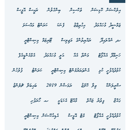
އިލެކްޝަން ކޮމިޝަން
ވެކްސިން
ބިންހެލުން
ރައީސް އޮފީސް
ޖަމްޝީދު މުހައްމަދު
އިޙުތިޖާޖު
ފެނަކަ
ކަރަންޓް މައްސަލަ
ހދ ނެއްލައިދޫ
ރައްޔިތުންގެ މަޖިލިސް
ޓޫރިޒަމް މިނިސްޓްރީ
ހަނިމާދޫ އެއާޕޯޓް
މަންތާ އެއާ
އަލީ މުހައްމަދު
އެމްއެންޑީއެފް
ކުޅުދުއްފުށީ ކުޅި
އެންވަޔަރުމެންޓް މިނިސްޓްރީ
ކަރަންޓު
ފުލުހުން
ސްރީލަންކާ
ވިލާ ކޮލެޖު
ރަމަޟާން 2019
ބައިބަލާ ޗެލެންޖު
ގައްޒާ
ފިތުރު ޒަކާތް
މާއްޓޭ އެކަޑަމީ
ހއ ހޯރަފުށި
ކުޅުދުއްފުށީ އެއާޕޯޓް
މެޓް އޮފީސް
އެޑިއުކޭޝަން މިނިސްޓްރީ