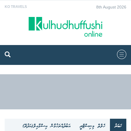
8th August 2026
KO TRAVELS
ޚަބަރު
ހެލްތް މިނިސްޓްރީ
އަބުދުއްރަހުމާން އިސްމާއިލް(އަދުރޭ)