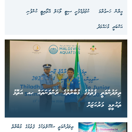
އީރާން ހަނގުރާމަ
ކުޅުދުއްފުށީ ސިޓީ ލޯކަލް އޮތޯރިޓީ ކުންފުނި
އަކްބަރީ މުހައްމަދު
ތިލަދުންމަތީ ފެތުމުގެ މުބާރާތުގެ ރަންވަނަތައް ހއ އަތޮޅު
ތައުލީމީ މަރުކަޒަށް
ތިލަދުންމަތީ ސްކޫލްތަކުގެ ފެތުމުގެ މުބާރާތް