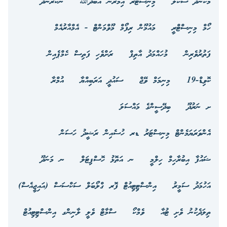
މަކުނުދޫ ސްކޫލް
މިނިސްޓަރ އިމްރާން އަބްދުﷲ
ނޭކުރެންދޫ
ހޯމް މިނިސްޓްރީ
މައުމޫން ރިފޯމް މޫވްމަންޓް - އެމްއާރުއެމް
ފަތުރުވެރިން
މުހައްމަދު އާތިފް
ރަށްވެހި ފަތިސް ކެމްޕެއިން
ކޮވިޑް-19
މިނިމަމް ވޭޖް
ސައުދީ އަރަބިއްޔާ
އުމްރާ
ށ ނަރުދޫ
ބިދޭސީންގެ މައްސަލަ
އެންވަރަޔަމެންޓް މިނިސްޓަރު ޑރ ހުސެއިން ރަޝީދު ހަސަން
ޝައުފާ އިބުރާހިމް ހިލްމީ
ނ އަތޮޅު ހޮސްޕިޓަލް
ނ މަނަދޫ
އަހުމަދު ސަމީރު
އިންސްޓިޓިއުޓް ފޮރ ގްލޯބަލް ސަކްސަސް (އައިޖީއެސް)
ތިލަދެކުނު ވެށި ޓުއާ
ވެމްކޯ
ސްމާޓް ވެލީ ލާނިންގ އިންސްޓިޓިއުޓް