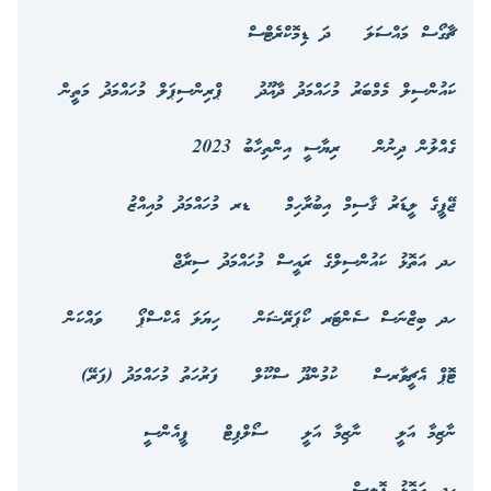
ޗާގޯސް މައްސަލަ
ދަ ޑިމޮކްރެޓްސް
ކައުންސިލް މެމްބަރު މުހައްމަދު ދާއޫދު
ޕްރިންސިޕަލް މުހައްމަދު މަތީން
ގެއްލުން ދިނުން
ރިޔާސީ އިންތިހާބު 2023
ޖޭޕީގެ ލީޑަރު ޤާސިމް އިބުރާހިމް
ޑރ މުހައްމަދު މުއިއްޒު
ހދ އަތޮޅު ކައުންސިލްގެ ރައީސް މުހައްމަދު ސިރާޖް
ހދ ބިޒްނަސް ސެންޓަރ ކޯޕަރޭޝަން
ހިޔަލަ އެކްސްޕޯ
ވައްކަން
ޓޮޕް އެޗީވާރސް
ކުމުންދޫ ސްކޫލް
ފަރުހަތު މުހައްމަދު (ފަރޭ)
ނާޒިމާ އަލީ
ނާޒިމާ އަލީ
ސޯލްފިޓް
ޕީއެންސީ
ހދ އަތޮޅު ޕޮލިސް