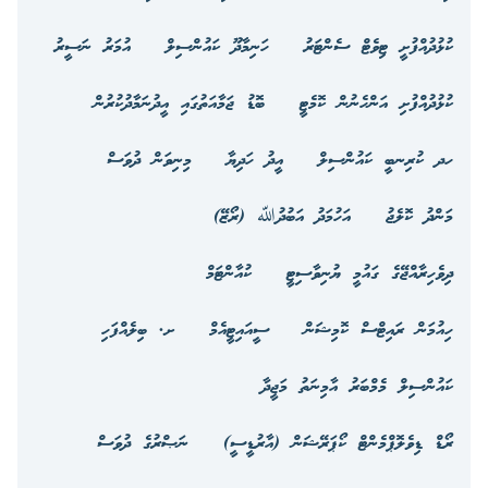
ކުޅުދުއްފުށީ ޓިވެޓް ސެންޓަރު
ހަނިމާދޫ ކައުންސިލް
އުމަރު ނަސީރު
ކުޅުދުއްފުށި އަންހެނުން ކޮމެޓީ
ބޮޑު ޖަމާއަތުގައި އީދުނަމާދުކުރުން
ހދ ކުރިނބީ ކައުންސިލް
އީދު ހަދިޔާ
މިނިވަން ދުވަސް
މަންދު ކޮލެޖު
އަހުމަދު އަބުދުﷲ (ރޯޒޭ)
ދިވެހިރާއްޖޭގެ ގައުމީ ޔުނިވާސިޓީ
ކުއާންޓަމް
ހިއުމަން ރައިޓްސް ކޮމިޝަން
ސީއައިޓީއެމް
ށ. ބިލެއްފަހި
ކައުންސިލް މެމްބަރު އާމިނަތު މަޖީދާ
ރޯޑް ޑިވެލޮޕްމެންޓް ކޯޕަރޭޝަން (އާރުޑީސީ)
ނަޞްރުގެ ދުވަސް