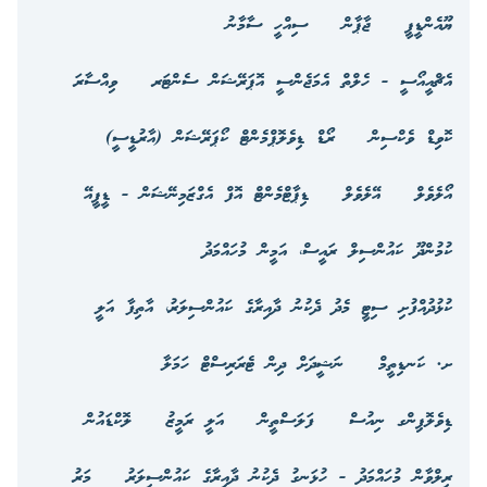
ޔޫއެންޑީޕީ
ޖާޕާން
ސިއްހީ ސާމާނު
އެޗްއީއޯސީ - ހެލްތް އެމަޖެންސީ އޮޕަރޭޝަން ސެންޓަރ
ވިއްސާރަ
ކޮވިޑް ވެކްސިން
ރޯޑް ޑިވެލޮޕްމެންޓް ކޯޕަރޭޝަން (އާރުޑީސީ)
އޯލެވެލް
އޭލެވެލް
ޑިޕާޓްމެންޓް އޮފް އެގްޒަމިނޭޝަން - ޑީޕީއޭ
ކުމުންދޫ ކައުންސިލް ރައީސް، އަމީން މުހައްމަދު
ކުޅުދުއްފުށި ސިޓީ މެދު ދެކުނު ދާއިރާގެ ކައުންސިލަރު، އާތިފާ އަލީ
ށ. ކަނޑިތީމް
ނަޝީދަށް ދިން ޓެރަރިސްޓް ހަމަލާ
ޑިވެލޮޕިންގ ނިއުސް
ފަލަސްތީން
އަލީ ރަމީޒު
ލޮކްޑައުން
ރިލްވާން މުހައްމަދު - ހުޅަނގު ދެކުނު ދާއިރާގެ ކައުންސިލަރު
މަރު