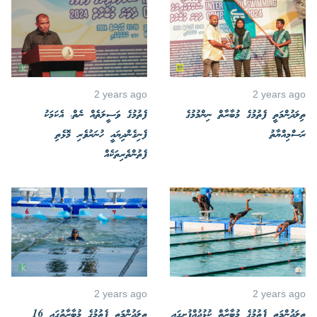
2 years ago
2 years ago
ތިލަދުންމަތީ ފެތުމުގެ މުބާރާތް ނިންމުމުގެ
ފެތުމުގެ ވަސީލަތެއް ނެތް، އެކަމަކު
ރަސްމިއްޔާތު
ފެނިގެންދިޔައީ ހުނަރުވެރި މޮޅެތި
ފެތުންތެރިތަކެއް
2 years ago
2 years ago
ތިލަދުންމަތީ ފެތުމުގެ މުބާރާތް ކުޅުދުއްފުށީގައި
ތިލަދުންމަތީ ފެތުމުގެ މުބާރާތުގައި 16