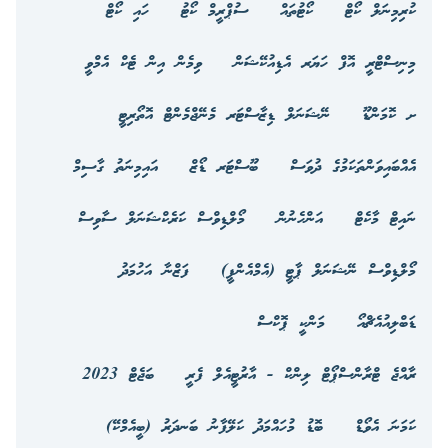
ކުރިމިނަލް ކޯޓް
ކޯޓުތައް
ސުޕްރީމް ކޯޓު
ހައި ކޯޓް
މިނިސްޓްރީ އޮފް ހަޔަރ އެޑިއުކޭޝަން
ވިމެން އިން ޓެކް އެމްވީ
ށ ކޮމަންޑޫ
ނޭޝަނަލް ޑިޒާސްޓަރ މެނޭޖްމެންޓް އޮތޯރިޓީ
އެއްބައިވަންތަކަމުގެ ދުވަސް
ބޫސްޓަރ ޑޯޒް
އައިމިނަތު ގާސިމް
ނައިޓް މާކެޓް
އަންހެނުން
މޯލްޑިވްސް ކަރެކްޝަނަލް ސާވިސް
މޯލްޑިވްސް ނޭޝަނަލް ޕާޓީ (އެމްއެންޕީ)
ފަޒްނާ އަހުމަދު
ޑަބްލިއުއެޗްއޯ
މަންކީ ޕޮކްސް
ރާއްޖެ ޓްރާންސްޕޯޓް ލިންކް - އާރުޓީއެލް ފެރީ
ބަޖެޓް 2023
ކަމަނަ އެވޯޑް
ބޮޑު މުހައްމަދު ކަލޭފާނު ބަނދަރު (ބީއެމްކޭ)