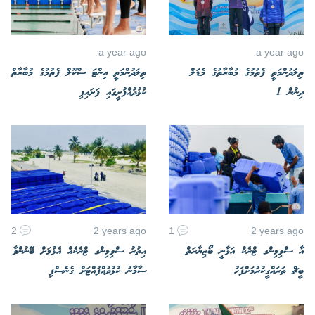
a year ago
a year ago
ތިލަދުންމަތީ ފެތުމުގެ މުބާރާތުގެ މެޑަލް
ތިލަދުންމަތީ އިންޓަ ސްކޫލް ފެތުމުގެ މުބާރާތް
ދިނުން 1
ކުޅުދުއްފުށީގައި ފަށައިފި
2
2 years ago
1
2 years ago
އާ ސްވިމިންގ ޓްރެކް އަޅާނީ ބޯޒިޔާރަތް
އިތުރު ސްވިމިންގ ޓްރެކެއް އެޅުމަށް ބޭނުންވާ
ބީޗް ތަރައްގީކުރުމަށްފަހު
ސާމާނު ކުޅުދުއްފުއްޓަށް ގެނެސްފި