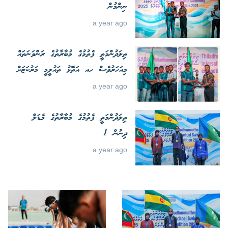
ނިންމުން
a year ago
ތިލަދުންމަތީ ފެތުމުގެ މުބާރާތުގެ ރަންވަނަތައް
މިއަހަރުވެސް ހއ އަތޮޅު ތައުލީމީ މަރުކަޒަށް
a year ago
ތިލަދުންމަތީ ފެތުމުގެ މުބާރާތުގެ މެޑަލް
ދިނުން 1
a year ago