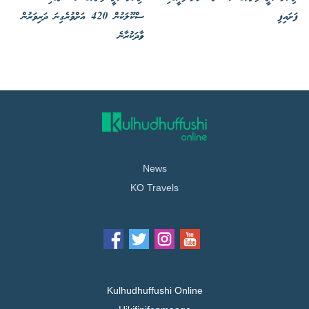
ފަށައިފި
ސްކޫލަކުން 420 އަށްވުރެގިނަ ދަރިވަރުން
ވާދަކުރާނެ
News
KO Travels
Kulhudhuffushi Online