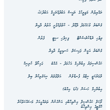
ރައްޔިތުން މަޖިލީހުގެ ރައީސް އަބުދުއްރަހީމް އަބުދުﷲ
މެންބަރު މުހައްމަދު ދާއޫދު - ކުޅުދުއްފުށީ އުތުރު ދާއިރާ
ދިވެހި ރެޑްކުރެސެންޓް
ފިނިފެހި ސިޓީ
ފެތުން
މެންބަރު އަމީން ފައިސަލް، ކަނޑިތީމު ދާއިރާ
ކައުންސިލަރު އިބުރާހިމް އަހުމަދު - އެއްބެ
ގައިނޯވާ ކުލިނިކް
ލާމަރުކަޒީ ނިޒާމު ފުނޑާލުން
އަތޮޅުތެރެ ނިކަމެތިކުރާ ބިލް
އިބުރާހިމް ހަސަން (ކުޑަ އިއްބެ)
ލޯކަލް ކައުންސިލް އިންތިހާބާއި އަންހެނުން ތަރައްގީއަށް މަސައްކަތްކުރާ
ކޮމެޓީގެ އިންތިހާބު