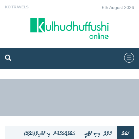
6th August 2026
KO TRAVELS
ޚަބަރު
ހެލްތް މިނިސްޓްރީ
އަބުދުއްރަހުމާން އިސްމާއިލް(އަދުރޭ)