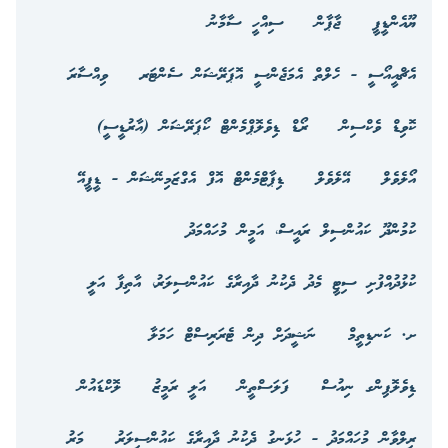
ޔޫއެންޑީޕީ
ޖާޕާން
ސިއްހީ ސާމާނު
އެޗްއީއޯސީ - ހެލްތް އެމަޖެންސީ އޮޕަރޭޝަން ސެންޓަރ
ވިއްސާރަ
ކޮވިޑް ވެކްސިން
ރޯޑް ޑިވެލޮޕްމެންޓް ކޯޕަރޭޝަން (އާރުޑީސީ)
އޯލެވެލް
އޭލެވެލް
ޑިޕާޓްމެންޓް އޮފް އެގްޒަމިނޭޝަން - ޑީޕީއޭ
ކުމުންދޫ ކައުންސިލް ރައީސް، އަމީން މުހައްމަދު
ކުޅުދުއްފުށި ސިޓީ މެދު ދެކުނު ދާއިރާގެ ކައުންސިލަރު، އާތިފާ އަލީ
ށ. ކަނޑިތީމް
ނަޝީދަށް ދިން ޓެރަރިސްޓް ހަމަލާ
ޑިވެލޮޕިންގ ނިއުސް
ފަލަސްތީން
އަލީ ރަމީޒު
ލޮކްޑައުން
ރިލްވާން މުހައްމަދު - ހުޅަނގު ދެކުނު ދާއިރާގެ ކައުންސިލަރު
މަރު