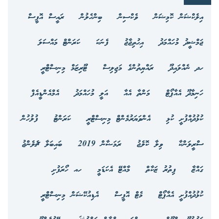
އިލެކްޝަން ކޮމިޝަން
ވެކްސިން
ބިންހެލުން
ރައީސް އޮފީސް
ޖަމްޝީދު މުހައްމަދު
އިޙުތިޖާޖު
ފެނަކަ
ކަރަންޓް މައްސަލަ
ހދ ނެއްލައިދޫ
ރައްޔިތުންގެ މަޖިލިސް
ޓޫރިޒަމް މިނިސްޓްރީ
ހަނިމާދޫ އެއާޕޯޓް
މަންތާ އެއާ
އަލީ މުހައްމަދު
އެމްއެންޑީއެފް
ކުޅުދުއްފުށީ ކުޅި
އެންވަޔަރުމެންޓް މިނިސްޓްރީ
ކަރަންޓު
ފުލުހުން
ސްރީލަންކާ
ވިލާ ކޮލެޖު
ރަމަޟާން 2019
ބައިބަލާ ޗެލެންޖު
ގައްޒާ
ފިތުރު ޒަކާތް
މާއްޓޭ އެކަޑަމީ
ހއ ހޯރަފުށި
ކުޅުދުއްފުށީ އެއާޕޯޓް
މެޓް އޮފީސް
އެޑިއުކޭޝަން މިނިސްޓްރީ