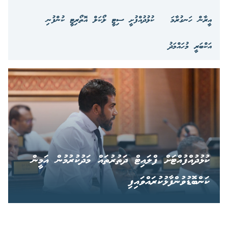
އީރާން ހަނގުރާމަ
ކުޅުދުއްފުށީ ސިޓީ ލޯކަލް އޮތޯރިޓީ ކުންފުނި
އަކްބަރީ މުހައްމަދު
ކުޅުދުއްފުއްޓަށް ފްލައިޓް ދަތުރުތައް މަދުކުރުމުން އަމީން
ކަންބޮޑުވުންފާޅުކުރައްވައިފި