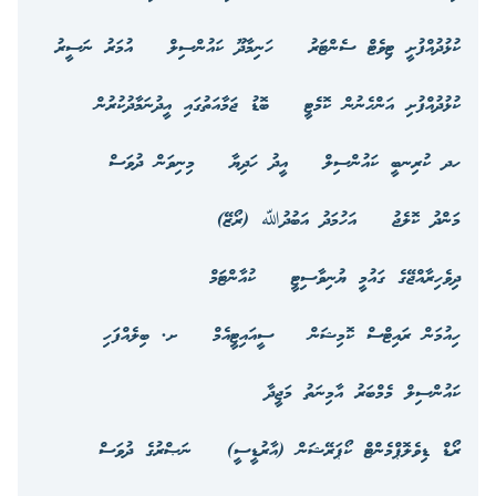
ކުޅުދުއްފުށީ ޓިވެޓް ސެންޓަރު
ހަނިމާދޫ ކައުންސިލް
އުމަރު ނަސީރު
ކުޅުދުއްފުށި އަންހެނުން ކޮމެޓީ
ބޮޑު ޖަމާއަތުގައި އީދުނަމާދުކުރުން
ހދ ކުރިނބީ ކައުންސިލް
އީދު ހަދިޔާ
މިނިވަން ދުވަސް
މަންދު ކޮލެޖު
އަހުމަދު އަބުދުﷲ (ރޯޒޭ)
ދިވެހިރާއްޖޭގެ ގައުމީ ޔުނިވާސިޓީ
ކުއާންޓަމް
ހިއުމަން ރައިޓްސް ކޮމިޝަން
ސީއައިޓީއެމް
ށ. ބިލެއްފަހި
ކައުންސިލް މެމްބަރު އާމިނަތު މަޖީދާ
ރޯޑް ޑިވެލޮޕްމެންޓް ކޯޕަރޭޝަން (އާރުޑީސީ)
ނަޞްރުގެ ދުވަސް