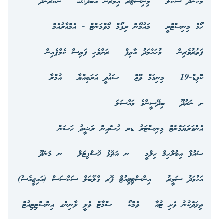
މަކުނުދޫ ސްކޫލް
މިނިސްޓަރ އިމްރާން އަބްދުﷲ
ނޭކުރެންދޫ
ހޯމް މިނިސްޓްރީ
މައުމޫން ރިފޯމް މޫވްމަންޓް - އެމްއާރުއެމް
ފަތުރުވެރިން
މުހައްމަދު އާތިފް
ރަށްވެހި ފަތިސް ކެމްޕެއިން
ކޮވިޑް-19
މިނިމަމް ވޭޖް
ސައުދީ އަރަބިއްޔާ
އުމްރާ
ށ ނަރުދޫ
ބިދޭސީންގެ މައްސަލަ
އެންވަރަޔަމެންޓް މިނިސްޓަރު ޑރ ހުސެއިން ރަޝީދު ހަސަން
ޝައުފާ އިބުރާހިމް ހިލްމީ
ނ އަތޮޅު ހޮސްޕިޓަލް
ނ މަނަދޫ
އަހުމަދު ސަމީރު
އިންސްޓިޓިއުޓް ފޮރ ގްލޯބަލް ސަކްސަސް (އައިޖީއެސް)
ތިލަދެކުނު ވެށި ޓުއާ
ވެމްކޯ
ސްމާޓް ވެލީ ލާނިންގ އިންސްޓިޓިއުޓް