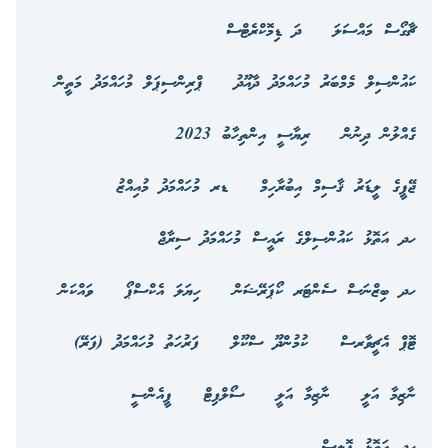
ޗާގޯސް މައްސަލަ
ދަ ޑިމޮކްރެޓްސް
ކައުންސިލް މެމްބަރު މުހައްމަދު ދާއޫދު
ޕްރިންސިޕަލް މުހައްމަދު މަތީން
ގެއްލުން ދިނުން
ރިޔާސީ އިންތިހާބު 2023
ޖޭޕީގެ ލީޑަރު ޤާސިމް އިބުރާހިމް
ޑރ މުހައްމަދު މުއިއްޒު
ހދ އަތޮޅު ކައުންސިލްގެ ރައީސް މުހައްމަދު ސިރާޖް
ހދ ބިޒްނަސް ސެންޓަރ ކޯޕަރޭޝަން
ހިޔަލަ އެކްސްޕޯ
ވައްކަން
ޓޮޕް އެޗީވާރސް
ކުމުންދޫ ސްކޫލް
ފަރުހަތު މުހައްމަދު (ފަރޭ)
ނާޒިމާ އަލީ
ނާޒިމާ އަލީ
ސޯލްފިޓް
ޕީއެންސީ
ހދ އަތޮޅު ޕޮލިސް