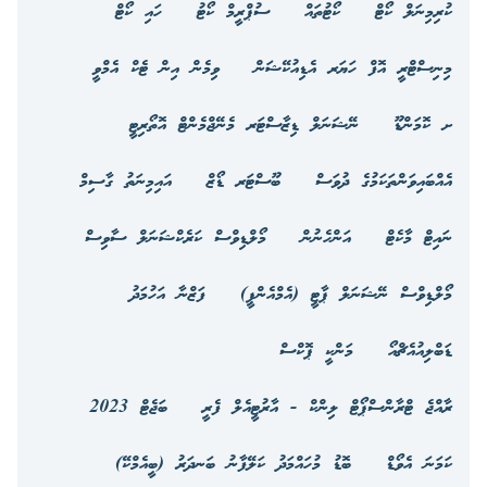
ކުރިމިނަލް ކޯޓް
ކޯޓުތައް
ސުޕްރީމް ކޯޓު
ހައި ކޯޓް
މިނިސްޓްރީ އޮފް ހަޔަރ އެޑިއުކޭޝަން
ވިމެން އިން ޓެކް އެމްވީ
ށ ކޮމަންޑޫ
ނޭޝަނަލް ޑިޒާސްޓަރ މެނޭޖްމެންޓް އޮތޯރިޓީ
އެއްބައިވަންތަކަމުގެ ދުވަސް
ބޫސްޓަރ ޑޯޒް
އައިމިނަތު ގާސިމް
ނައިޓް މާކެޓް
އަންހެނުން
މޯލްޑިވްސް ކަރެކްޝަނަލް ސާވިސް
މޯލްޑިވްސް ނޭޝަނަލް ޕާޓީ (އެމްއެންޕީ)
ފަޒްނާ އަހުމަދު
ޑަބްލިއުއެޗްއޯ
މަންކީ ޕޮކްސް
ރާއްޖެ ޓްރާންސްޕޯޓް ލިންކް - އާރުޓީއެލް ފެރީ
ބަޖެޓް 2023
ކަމަނަ އެވޯޑް
ބޮޑު މުހައްމަދު ކަލޭފާނު ބަނދަރު (ބީއެމްކޭ)