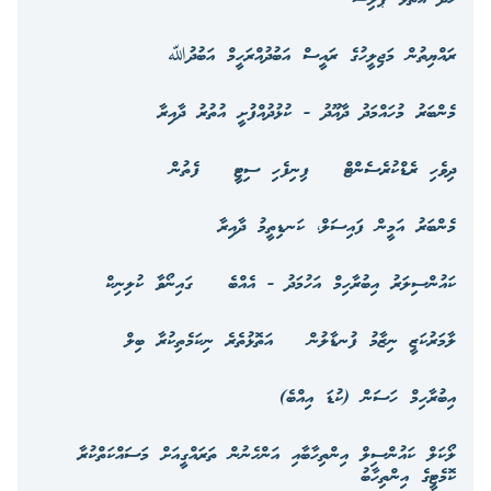
ރައްޔިތުން މަޖިލީހުގެ ރައީސް އަބުދުއްރަހީމް އަބުދުﷲ
މެންބަރު މުހައްމަދު ދާއޫދު - ކުޅުދުއްފުށީ އުތުރު ދާއިރާ
ދިވެހި ރެޑްކުރެސެންޓް
ފިނިފެހި ސިޓީ
ފެތުން
މެންބަރު އަމީން ފައިސަލް، ކަނޑިތީމު ދާއިރާ
ކައުންސިލަރު އިބުރާހިމް އަހުމަދު - އެއްބެ
ގައިނޯވާ ކުލިނިކް
ލާމަރުކަޒީ ނިޒާމު ފުނޑާލުން
އަތޮޅުތެރެ ނިކަމެތިކުރާ ބިލް
އިބުރާހިމް ހަސަން (ކުޑަ އިއްބެ)
ލޯކަލް ކައުންސިލް އިންތިހާބާއި އަންހެނުން ތަރައްގީއަށް މަސައްކަތްކުރާ
ކޮމެޓީގެ އިންތިހާބު