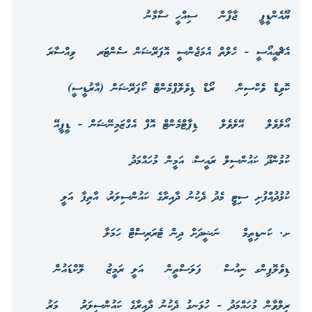
ޔޫއެންޑީޕީ
ޖާޕާން
ސިއްހީ ސާމާނު
އެޗްއީއޯސީ - ހެލްތް އެމަޖެންސީ އޮޕަރޭޝަން ސެންޓަރ
ވިއްސާރަ
ކޮވިޑް ވެކްސިން
ރޯޑް ޑިވެލޮޕްމެންޓް ކޯޕަރޭޝަން (އާރުޑީސީ)
އޯލެވެލް
އޭލެވެލް
ޑިޕާޓްމެންޓް އޮފް އެގްޒަމިނޭޝަން - ޑީޕީއޭ
ކުމުންދޫ ކައުންސިލް ރައީސް، އަމީން މުހައްމަދު
ކުޅުދުއްފުށި ސިޓީ މެދު ދެކުނު ދާއިރާގެ ކައުންސިލަރު، އާތިފާ އަލީ
ށ. ކަނޑިތީމް
ނަޝީދަށް ދިން ޓެރަރިސްޓް ހަމަލާ
ޑިވެލޮޕިންގ ނިއުސް
ފަލަސްތީން
އަލީ ރަމީޒު
ލޮކްޑައުން
ރިލްވާން މުހައްމަދު - ހުޅަނގު ދެކުނު ދާއިރާގެ ކައުންސިލަރު
މަރު