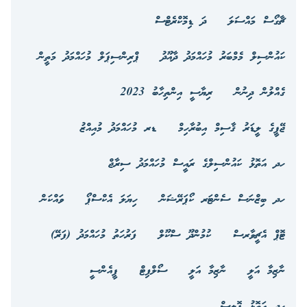
ޗާގޯސް މައްސަލަ
ދަ ޑިމޮކްރެޓްސް
ކައުންސިލް މެމްބަރު މުހައްމަދު ދާއޫދު
ޕްރިންސިޕަލް މުހައްމަދު މަތީން
ގެއްލުން ދިނުން
ރިޔާސީ އިންތިހާބު 2023
ޖޭޕީގެ ލީޑަރު ޤާސިމް އިބުރާހިމް
ޑރ މުހައްމަދު މުއިއްޒު
ހދ އަތޮޅު ކައުންސިލްގެ ރައީސް މުހައްމަދު ސިރާޖް
ހދ ބިޒްނަސް ސެންޓަރ ކޯޕަރޭޝަން
ހިޔަލަ އެކްސްޕޯ
ވައްކަން
ޓޮޕް އެޗީވާރސް
ކުމުންދޫ ސްކޫލް
ފަރުހަތު މުހައްމަދު (ފަރޭ)
ނާޒިމާ އަލީ
ނާޒިމާ އަލީ
ސޯލްފިޓް
ޕީއެންސީ
ހދ އަތޮޅު ޕޮލިސް