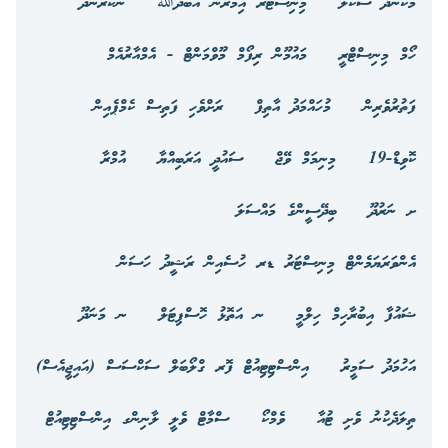
މަކުނުދޫ ސްކޫލް
މިނިސްޓަރ އިމްރާން އަބްދުﷲ
ނޭކުރެންދޫ
ހޯމް މިނިސްޓްރީ
މައުމޫން ރިފޯމް މޫވްމަންޓް - އެމްއާރުއެމް
ފަތުރުވެރިން
މުހައްމަދު އާތިފް
ރަށްވެހި ފަތިސް ކެމްޕެއިން
ކޮވިޑް-19
މިނިމަމް ވޭޖް
ސައުދީ އަރަބިއްޔާ
އުމްރާ
ށ ނަރުދޫ
ބިދޭސީންގެ މައްސަލަ
އެންވަރަޔަމެންޓް މިނިސްޓަރު ޑރ ހުސެއިން ރަޝީދު ހަސަން
ޝައުފާ އިބުރާހިމް ހިލްމީ
ނ އަތޮޅު ހޮސްޕިޓަލް
ނ މަނަދޫ
އަހުމަދު ސަމީރު
އިންސްޓިޓިއުޓް ފޮރ ގްލޯބަލް ސަކްސަސް (އައިޖީއެސް)
ތިލަދެކުނު ވެށި ޓުއާ
ވެމްކޯ
ސްމާޓް ވެލީ ލާނިންގ އިންސްޓިޓިއުޓް