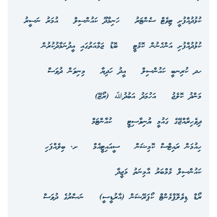
ކުޅުދުއްފުށީ ޓިވެޓް ސެންޓަރު
ހަނިމާދޫ ކައުންސިލް
އުމަރު ނަސީރު
ކުޅުދުއްފުށި އަންހެނުން ކޮމެޓީ
ބޮޑު ޖަމާއަތުގައި އީދުނަމާދުކުރުން
ހދ ކުރިނބީ ކައުންސިލް
އީދު ހަދިޔާ
މިނިވަން ދުވަސް
މަންދު ކޮލެޖު
އަހުމަދު އަބުދުﷲ (ރޯޒޭ)
ދިވެހިރާއްޖޭގެ ގައުމީ ޔުނިވާސިޓީ
ކުއާންޓަމް
ހިއުމަން ރައިޓްސް ކޮމިޝަން
ސީއައިޓީއެމް
ށ. ބިލެއްފަހި
ކައުންސިލް މެމްބަރު އާމިނަތު މަޖީދާ
ރޯޑް ޑިވެލޮޕްމެންޓް ކޯޕަރޭޝަން (އާރުޑީސީ)
ނަޞްރުގެ ދުވަސް