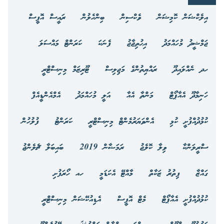
އިލެކްޝަން ކޮމިޝަން
ވެކްސިން
ބިންހެލުން
ރައީސް އޮފީސް
ޖަމްޝީދު މުހައްމަދު
އިޙުތިޖާޖު
ފެނަކަ
ކަރަންޓް މައްސަލަ
ހދ ނެއްލައިދޫ
ރައްޔިތުންގެ މަޖިލިސް
ޓޫރިޒަމް މިނިސްޓްރީ
ހަނިމާދޫ އެއާޕޯޓް
މަންތާ އެއާ
އަލީ މުހައްމަދު
އެމްއެންޑީއެފް
ކުޅުދުއްފުށީ ކުޅި
އެންވަޔަރުމެންޓް މިނިސްޓްރީ
ކަރަންޓު
ފުލުހުން
ސްރީލަންކާ
ވިލާ ކޮލެޖު
ރަމަޟާން 2019
ބައިބަލާ ޗެލެންޖު
ގައްޒާ
ފިތުރު ޒަކާތް
މާއްޓޭ އެކަޑަމީ
ހއ ހޯރަފުށި
ކުޅުދުއްފުށީ އެއާޕޯޓް
މެޓް އޮފީސް
އެޑިއުކޭޝަން މިނިސްޓްރީ