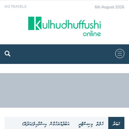
6th August 2026
KO TRAVELS
ޚަބަރު
ހެލްތް މިނިސްޓްރީ
އަބުދުއްރަހުމާން އިސްމާއިލް(އަދުރޭ)