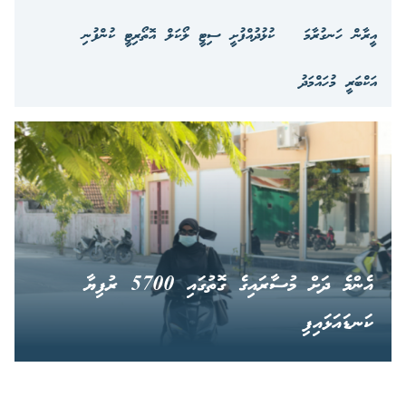
އީރާން ހަނގުރާމަ
ކުޅުދުއްފުށީ ސިޓީ ލޯކަލް އޮތޯރިޓީ ކުންފުނި
އަކްބަރީ މުހައްމަދު
އެންމެ ދަށް މުސާރައިގެ ގޮތުގައި 5700 ރުފިޔާ
ކަނޑައަޅައިފި