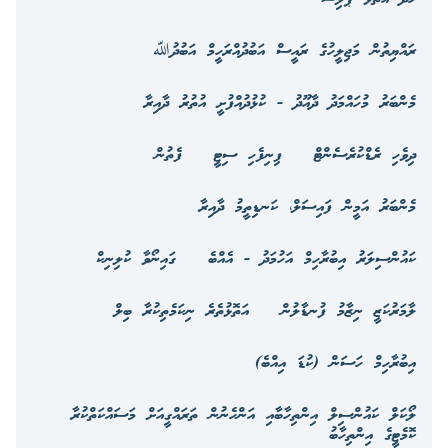
ރައްޔިތުން މަޖިލީހުގެ ރައީސް އަބުދުއްރަހީމް އަބުދުﷲ
މެންބަރު މުހައްމަދު ދާއޫދު - ކުޅުދުއްފުށީ އުތުރު ދާއިރާ
ދިވެހި ރެޑްކުރެސެންޓް
ފިނިފެހި ސިޓީ
ފެތުން
މެންބަރު އަމީން ފައިސަލް، ކަނޑިތީމު ދާއިރާ
ކައުންސިލަރު އިބުރާހިމް އަހުމަދު - އެއްބެ
ގައިނޯވާ ކުލިނިކް
ލާމަރުކަޒީ ނިޒާމު ފުނޑާލުން
އަތޮޅުތެރެ ނިކަމެތިކުރާ ބިލް
އިބުރާހިމް ހަސަން (ކުޑަ އިއްބެ)
ލޯކަލް ކައުންސިލް އިންތިހާބާއި އަންހެނުން ތަރައްގީއަށް މަސައްކަތްކުރާ
ކޮމެޓީގެ އިންތިހާބު