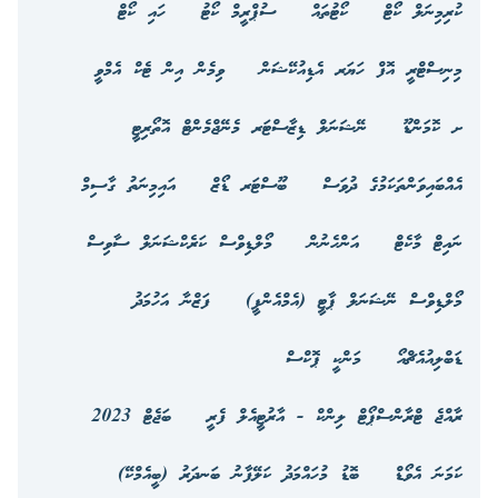
ކުރިމިނަލް ކޯޓް
ކޯޓުތައް
ސުޕްރީމް ކޯޓު
ހައި ކޯޓް
މިނިސްޓްރީ އޮފް ހަޔަރ އެޑިއުކޭޝަން
ވިމެން އިން ޓެކް އެމްވީ
ށ ކޮމަންޑޫ
ނޭޝަނަލް ޑިޒާސްޓަރ މެނޭޖްމެންޓް އޮތޯރިޓީ
އެއްބައިވަންތަކަމުގެ ދުވަސް
ބޫސްޓަރ ޑޯޒް
އައިމިނަތު ގާސިމް
ނައިޓް މާކެޓް
އަންހެނުން
މޯލްޑިވްސް ކަރެކްޝަނަލް ސާވިސް
މޯލްޑިވްސް ނޭޝަނަލް ޕާޓީ (އެމްއެންޕީ)
ފަޒްނާ އަހުމަދު
ޑަބްލިއުއެޗްއޯ
މަންކީ ޕޮކްސް
ރާއްޖެ ޓްރާންސްޕޯޓް ލިންކް - އާރުޓީއެލް ފެރީ
ބަޖެޓް 2023
ކަމަނަ އެވޯޑް
ބޮޑު މުހައްމަދު ކަލޭފާނު ބަނދަރު (ބީއެމްކޭ)