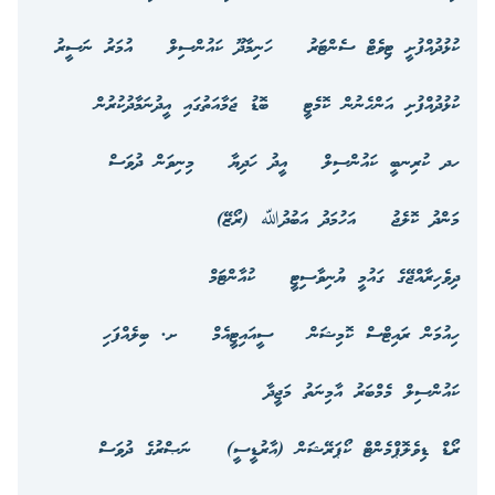
ކުޅުދުއްފުށީ ޓިވެޓް ސެންޓަރު
ހަނިމާދޫ ކައުންސިލް
އުމަރު ނަސީރު
ކުޅުދުއްފުށި އަންހެނުން ކޮމެޓީ
ބޮޑު ޖަމާއަތުގައި އީދުނަމާދުކުރުން
ހދ ކުރިނބީ ކައުންސިލް
އީދު ހަދިޔާ
މިނިވަން ދުވަސް
މަންދު ކޮލެޖު
އަހުމަދު އަބުދުﷲ (ރޯޒޭ)
ދިވެހިރާއްޖޭގެ ގައުމީ ޔުނިވާސިޓީ
ކުއާންޓަމް
ހިއުމަން ރައިޓްސް ކޮމިޝަން
ސީއައިޓީއެމް
ށ. ބިލެއްފަހި
ކައުންސިލް މެމްބަރު އާމިނަތު މަޖީދާ
ރޯޑް ޑިވެލޮޕްމެންޓް ކޯޕަރޭޝަން (އާރުޑީސީ)
ނަޞްރުގެ ދުވަސް