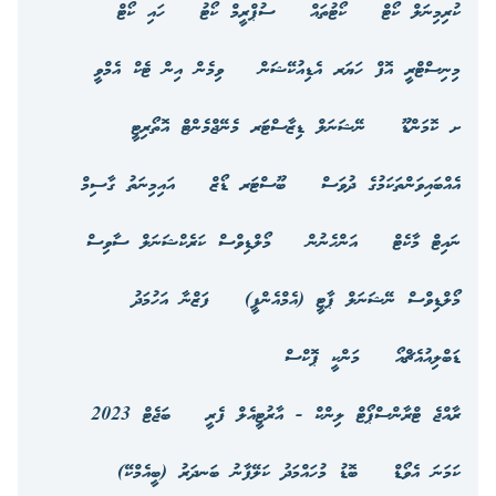
ކުރިމިނަލް ކޯޓް
ކޯޓުތައް
ސުޕްރީމް ކޯޓު
ހައި ކޯޓް
މިނިސްޓްރީ އޮފް ހަޔަރ އެޑިއުކޭޝަން
ވިމެން އިން ޓެކް އެމްވީ
ށ ކޮމަންޑޫ
ނޭޝަނަލް ޑިޒާސްޓަރ މެނޭޖްމެންޓް އޮތޯރިޓީ
އެއްބައިވަންތަކަމުގެ ދުވަސް
ބޫސްޓަރ ޑޯޒް
އައިމިނަތު ގާސިމް
ނައިޓް މާކެޓް
އަންހެނުން
މޯލްޑިވްސް ކަރެކްޝަނަލް ސާވިސް
މޯލްޑިވްސް ނޭޝަނަލް ޕާޓީ (އެމްއެންޕީ)
ފަޒްނާ އަހުމަދު
ޑަބްލިއުއެޗްއޯ
މަންކީ ޕޮކްސް
ރާއްޖެ ޓްރާންސްޕޯޓް ލިންކް - އާރުޓީއެލް ފެރީ
ބަޖެޓް 2023
ކަމަނަ އެވޯޑް
ބޮޑު މުހައްމަދު ކަލޭފާނު ބަނދަރު (ބީއެމްކޭ)