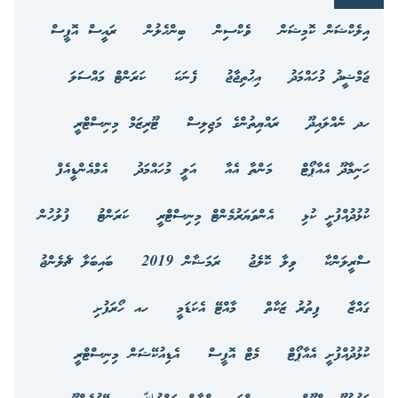
އިލެކްޝަން ކޮމިޝަން
ވެކްސިން
ބިންހެލުން
ރައީސް އޮފީސް
ޖަމްޝީދު މުހައްމަދު
އިޙުތިޖާޖު
ފެނަކަ
ކަރަންޓް މައްސަލަ
ހދ ނެއްލައިދޫ
ރައްޔިތުންގެ މަޖިލިސް
ޓޫރިޒަމް މިނިސްޓްރީ
ހަނިމާދޫ އެއާޕޯޓް
މަންތާ އެއާ
އަލީ މުހައްމަދު
އެމްއެންޑީއެފް
ކުޅުދުއްފުށީ ކުޅި
އެންވަޔަރުމެންޓް މިނިސްޓްރީ
ކަރަންޓު
ފުލުހުން
ސްރީލަންކާ
ވިލާ ކޮލެޖު
ރަމަޟާން 2019
ބައިބަލާ ޗެލެންޖު
ގައްޒާ
ފިތުރު ޒަކާތް
މާއްޓޭ އެކަޑަމީ
ހއ ހޯރަފުށި
ކުޅުދުއްފުށީ އެއާޕޯޓް
މެޓް އޮފީސް
އެޑިއުކޭޝަން މިނިސްޓްރީ