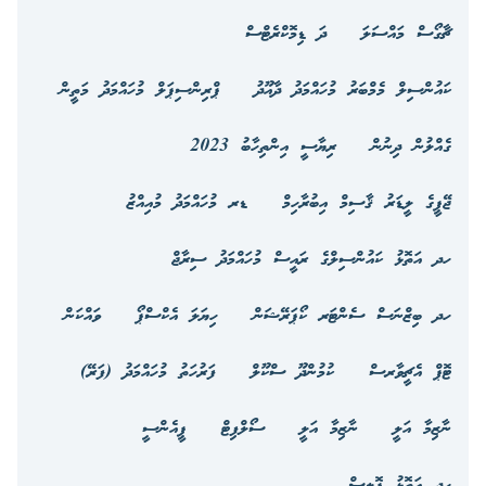
ޗާގޯސް މައްސަލަ
ދަ ޑިމޮކްރެޓްސް
ކައުންސިލް މެމްބަރު މުހައްމަދު ދާއޫދު
ޕްރިންސިޕަލް މުހައްމަދު މަތީން
ގެއްލުން ދިނުން
ރިޔާސީ އިންތިހާބު 2023
ޖޭޕީގެ ލީޑަރު ޤާސިމް އިބުރާހިމް
ޑރ މުހައްމަދު މުއިއްޒު
ހދ އަތޮޅު ކައުންސިލްގެ ރައީސް މުހައްމަދު ސިރާޖް
ހދ ބިޒްނަސް ސެންޓަރ ކޯޕަރޭޝަން
ހިޔަލަ އެކްސްޕޯ
ވައްކަން
ޓޮޕް އެޗީވާރސް
ކުމުންދޫ ސްކޫލް
ފަރުހަތު މުހައްމަދު (ފަރޭ)
ނާޒިމާ އަލީ
ނާޒިމާ އަލީ
ސޯލްފިޓް
ޕީއެންސީ
ހދ އަތޮޅު ޕޮލިސް