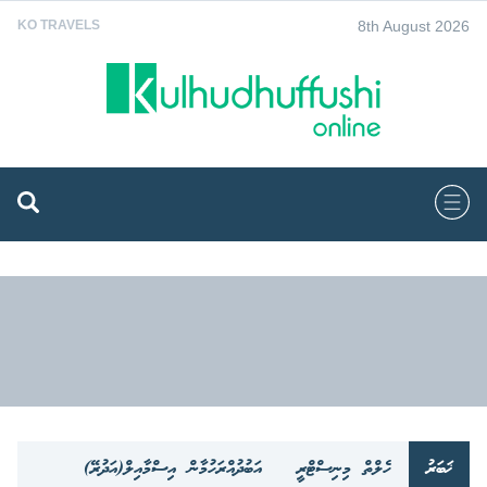
8th August 2026
KO TRAVELS
ޚަބަރު
ހެލްތް މިނިސްޓްރީ
އަބުދުއްރަހުމާން އިސްމާއިލް(އަދުރޭ)