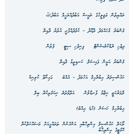
ރައްޔިތުން މަޖިލީހުގެ ރައީސް އަބުދުއްރަހީމް އަބުދުﷲ
މެންބަރު މުހައްމަދު ދާއޫދު - ކުޅުދުއްފުށީ އުތުރު ދާއިރާ
ދިވެހި ރެޑްކުރެސެންޓް
ފިނިފެހި ސިޓީ
ފެތުން
މެންބަރު އަމީން ފައިސަލް، ކަނޑިތީމު ދާއިރާ
ކައުންސިލަރު އިބުރާހިމް އަހުމަދު - އެއްބެ
ގައިނޯވާ ކުލިނިކް
ލާމަރުކަޒީ ނިޒާމު ފުނޑާލުން
އަތޮޅުތެރެ ނިކަމެތިކުރާ ބިލް
އިބުރާހިމް ހަސަން (ކުޑަ އިއްބެ)
ލޯކަލް ކައުންސިލް އިންތިހާބާއި އަންހެނުން ތަރައްގީއަށް މަސައްކަތްކުރާ
ކޮމެޓީގެ އިންތިހާބު