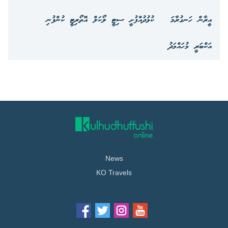
އީރާން ހަނގުރާމަ
ކުޅުދުއްފުށީ ސިޓީ ލޯކަލް އޮތޯރިޓީ ކުންފުނި
އަކްބަރީ މުހައްމަދު
News
KO Travels