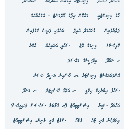
މަކުނުދޫ ސްކޫލް
މިނިސްޓަރ އިމްރާން އަބްދުﷲ
ނޭކުރެންދޫ
ހޯމް މިނިސްޓްރީ
މައުމޫން ރިފޯމް މޫވްމަންޓް - އެމްއާރުއެމް
ފަތުރުވެރިން
މުހައްމަދު އާތިފް
ރަށްވެހި ފަތިސް ކެމްޕެއިން
ކޮވިޑް-19
މިނިމަމް ވޭޖް
ސައުދީ އަރަބިއްޔާ
އުމްރާ
ށ ނަރުދޫ
ބިދޭސީންގެ މައްސަލަ
އެންވަރަޔަމެންޓް މިނިސްޓަރު ޑރ ހުސެއިން ރަޝީދު ހަސަން
ޝައުފާ އިބުރާހިމް ހިލްމީ
ނ އަތޮޅު ހޮސްޕިޓަލް
ނ މަނަދޫ
އަހުމަދު ސަމީރު
އިންސްޓިޓިއުޓް ފޮރ ގްލޯބަލް ސަކްސަސް (އައިޖީއެސް)
ތިލަދެކުނު ވެށި ޓުއާ
ވެމްކޯ
ސްމާޓް ވެލީ ލާނިންގ އިންސްޓިޓިއުޓް