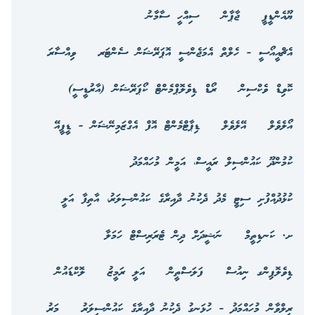
ޔޫއެންޑީޕީ
ޖާޕާން
ސިއްހީ ސާމާނު
އެޗްއީއޯސީ - ހެލްތް އެމަޖެންސީ އޮޕަރޭޝަން ސެންޓަރ
ވިއްސާރަ
ކޮވިޑް ވެކްސިން
ރޯޑް ޑިވެލޮޕްމެންޓް ކޯޕަރޭޝަން (އާރުޑީސީ)
އޯލެވެލް
އޭލެވެލް
ޑިޕާޓްމެންޓް އޮފް އެގްޒަމިނޭޝަން - ޑީޕީއޭ
ކުމުންދޫ ކައުންސިލް ރައީސް، އަމީން މުހައްމަދު
ކުޅުދުއްފުށި ސިޓީ މެދު ދެކުނު ދާއިރާގެ ކައުންސިލަރު، އާތިފާ އަލީ
ށ. ކަނޑިތީމް
ނަޝީދަށް ދިން ޓެރަރިސްޓް ހަމަލާ
ޑިވެލޮޕިންގ ނިއުސް
ފަލަސްތީން
އަލީ ރަމީޒު
ލޮކްޑައުން
ރިލްވާން މުހައްމަދު - ހުޅަނގު ދެކުނު ދާއިރާގެ ކައުންސިލަރު
މަރު