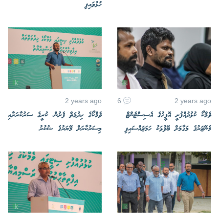
ހުޅުވައިފި
2 years ago
6
2 years ago
ވެމްކޯ ކުޅުދުއްފުށީ އޮފީހުގެ އެސިސްޓެންޓް
ވެމްކޯގެ ހިދުމަތް ފެށުން، ކުރީގެ ސަރުކާރަށާއި
މެނޭޖަރުގެ މަގާމަށް ބޭފުޅަކު ހަމަޖައްސައިފި
މިސަރުކާރަށް މޭޔަރުގެ ޝުކުރު