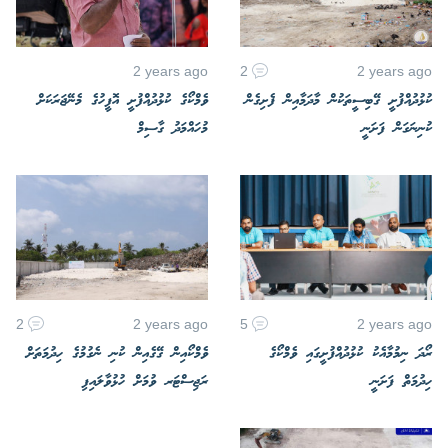
2 years ago
2
2 years ago
ކުޅުދުއްފުށީ ގޭބިސީތަކުން މާދަމާއިން ފެށިގެން
ވެމްކޯގެ ކުޅުދުއްފުށީ އޮފީހުގެ މެނޭޖަރަކަށް
ކުނިނަގަން ފަށަނީ
މުހައްމަދު ގާސިމް
2
2 years ago
5
2 years ago
ރޯދަ ނިމުމާއެކު ކުޅުދުއްފުށީގައި ވެމްކޯގެ
ވެމްކޯއިން ގޭގެއިން ކުނި ނެގުމުގެ ހިދުމަތަށް
ހިދުމަތް ފަށަނީ
ރަޖިސްޓަރ ވުމަށް ހުޅުވާލައިފި