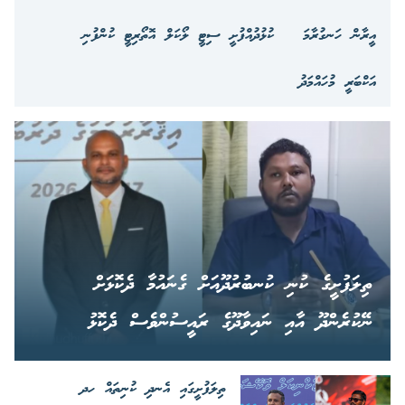
އީރާން ހަނގުރާމަ
ކުޅުދުއްފުށީ ސިޓީ ލޯކަލް އޮތޯރިޓީ ކުންފުނި
އަކްބަރީ މުހައްމަދު
ތިލަފުށީގެ ކުނި ކުނބުރުދޫއަށް ގެނައުމާ ދެކޮޅަށް
ނޭކުރެންދޫ އާއި ނައިވާދޫގެ ރައީސުންވެސް ދެކޮޅު
ތިލަފުށީގައި އެނދި ކުނިތައް ހދ