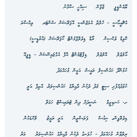
ޔޫއެންޑީޕީ
ޖާޕާން
ސިއްހީ ސާމާނު
އެޗްއީއޯސީ - ހެލްތް އެމަޖެންސީ އޮޕަރޭޝަން ސެންޓަރ
ވިއްސާރަ
ކޮވިޑް ވެކްސިން
ރޯޑް ޑިވެލޮޕްމެންޓް ކޯޕަރޭޝަން (އާރުޑީސީ)
އޯލެވެލް
އޭލެވެލް
ޑިޕާޓްމެންޓް އޮފް އެގްޒަމިނޭޝަން - ޑީޕީއޭ
ކުމުންދޫ ކައުންސިލް ރައީސް، އަމީން މުހައްމަދު
ކުޅުދުއްފުށި ސިޓީ މެދު ދެކުނު ދާއިރާގެ ކައުންސިލަރު، އާތިފާ އަލީ
ށ. ކަނޑިތީމް
ނަޝީދަށް ދިން ޓެރަރިސްޓް ހަމަލާ
ޑިވެލޮޕިންގ ނިއުސް
ފަލަސްތީން
އަލީ ރަމީޒު
ލޮކްޑައުން
ރިލްވާން މުހައްމަދު - ހުޅަނގު ދެކުނު ދާއިރާގެ ކައުންސިލަރު
މަރު