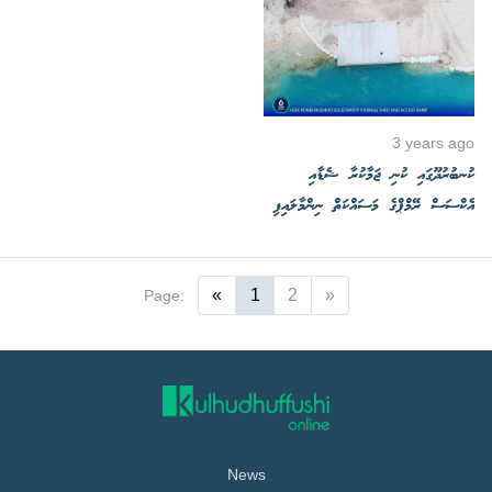
3 years ago
ކުނބުރުދޫގައި ކުނި ޖަމާކުރާ ޝެޑާއި
އެކްސަސް ރޭމްޕްގެ މަސައްކަތް ނިންމާލައިފި
«
1
2
»
Page:
News