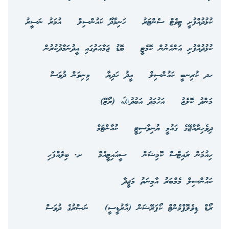
ކުޅުދުއްފުށީ ޓިވެޓް ސެންޓަރު
ހަނިމާދޫ ކައުންސިލް
އުމަރު ނަސީރު
ކުޅުދުއްފުށި އަންހެނުން ކޮމެޓީ
ބޮޑު ޖަމާއަތުގައި އީދުނަމާދުކުރުން
ހދ ކުރިނބީ ކައުންސިލް
އީދު ހަދިޔާ
މިނިވަން ދުވަސް
މަންދު ކޮލެޖު
އަހުމަދު އަބުދުﷲ (ރޯޒޭ)
ދިވެހިރާއްޖޭގެ ގައުމީ ޔުނިވާސިޓީ
ކުއާންޓަމް
ހިއުމަން ރައިޓްސް ކޮމިޝަން
ސީއައިޓީއެމް
ށ. ބިލެއްފަހި
ކައުންސިލް މެމްބަރު އާމިނަތު މަޖީދާ
ރޯޑް ޑިވެލޮޕްމެންޓް ކޯޕަރޭޝަން (އާރުޑީސީ)
ނަޞްރުގެ ދުވަސް