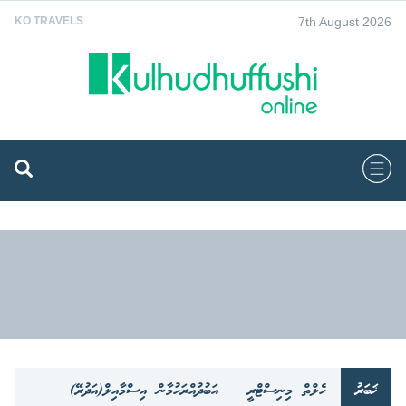
7th August 2026
KO TRAVELS
ޚަބަރު
ހެލްތް މިނިސްޓްރީ
އަބުދުއްރަހުމާން އިސްމާއިލް(އަދުރޭ)