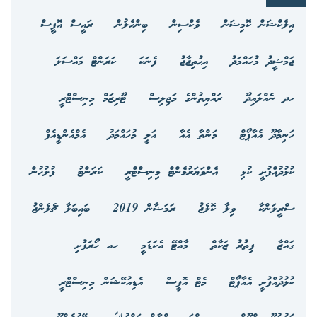
އިލެކްޝަން ކޮމިޝަން
ވެކްސިން
ބިންހެލުން
ރައީސް އޮފީސް
ޖަމްޝީދު މުހައްމަދު
އިޙުތިޖާޖު
ފެނަކަ
ކަރަންޓް މައްސަލަ
ހދ ނެއްލައިދޫ
ރައްޔިތުންގެ މަޖިލިސް
ޓޫރިޒަމް މިނިސްޓްރީ
ހަނިމާދޫ އެއާޕޯޓް
މަންތާ އެއާ
އަލީ މުހައްމަދު
އެމްއެންޑީއެފް
ކުޅުދުއްފުށީ ކުޅި
އެންވަޔަރުމެންޓް މިނިސްޓްރީ
ކަރަންޓު
ފުލުހުން
ސްރީލަންކާ
ވިލާ ކޮލެޖު
ރަމަޟާން 2019
ބައިބަލާ ޗެލެންޖު
ގައްޒާ
ފިތުރު ޒަކާތް
މާއްޓޭ އެކަޑަމީ
ހއ ހޯރަފުށި
ކުޅުދުއްފުށީ އެއާޕޯޓް
މެޓް އޮފީސް
އެޑިއުކޭޝަން މިނިސްޓްރީ