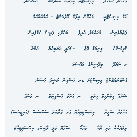
މަކުނުދޫ ސްކޫލް
މިނިސްޓަރ އިމްރާން އަބްދުﷲ
ނޭކުރެންދޫ
ހޯމް މިނިސްޓްރީ
މައުމޫން ރިފޯމް މޫވްމަންޓް - އެމްއާރުއެމް
ފަތުރުވެރިން
މުހައްމަދު އާތިފް
ރަށްވެހި ފަތިސް ކެމްޕެއިން
ކޮވިޑް-19
މިނިމަމް ވޭޖް
ސައުދީ އަރަބިއްޔާ
އުމްރާ
ށ ނަރުދޫ
ބިދޭސީންގެ މައްސަލަ
އެންވަރަޔަމެންޓް މިނިސްޓަރު ޑރ ހުސެއިން ރަޝީދު ހަސަން
ޝައުފާ އިބުރާހިމް ހިލްމީ
ނ އަތޮޅު ހޮސްޕިޓަލް
ނ މަނަދޫ
އަހުމަދު ސަމީރު
އިންސްޓިޓިއުޓް ފޮރ ގްލޯބަލް ސަކްސަސް (އައިޖީއެސް)
ތިލަދެކުނު ވެށި ޓުއާ
ވެމްކޯ
ސްމާޓް ވެލީ ލާނިންގ އިންސްޓިޓިއުޓް