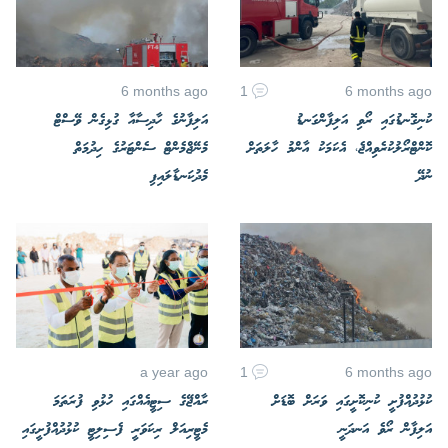
6 months ago
1
6 months ago
ކުނިގޮނޑުގައި ރޯވި އަލިފާންގަނޑު
އަލިފާނުގެ ހާދިސާއާ ގުޅިގެން ވޭސްޓް
ކޮންޓްރޯލުކުރެވިއްޖެ، އެކަމަކު އާންމު ހާލަތަށް
މެނޭޖްމެންޓް ސެންޓަރުގެ ހިދުމަތް
ނުދޭ
މެދުކަނޑާލައިފި
a year ago
1
6 months ago
ކުޅުދުއްފުށީ ކުނިކޮށީގައި ވަރަށް ބޮޑަށް
ރާއްޖޭގެ ސިޓީއެއްގައި ހުޅުވި ފުރަތަމަ
އަލިފާން ރޯވެ އަނދަނީ
މެޓީރިއަލް ރިކަވަރީ ފެސިލިޓީ ކުޅުދުއްފުށީގައި