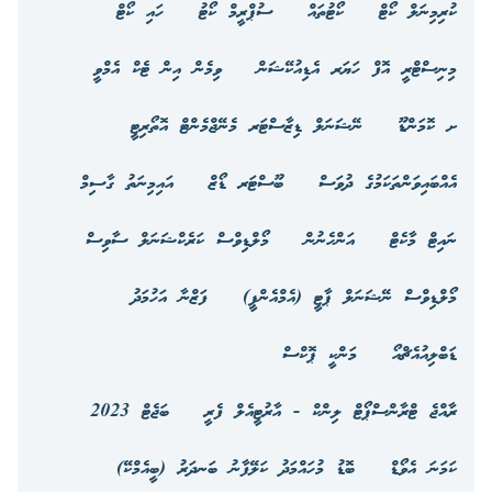
ކުރިމިނަލް ކޯޓް
ކޯޓުތައް
ސުޕްރީމް ކޯޓު
ހައި ކޯޓް
މިނިސްޓްރީ އޮފް ހަޔަރ އެޑިއުކޭޝަން
ވިމެން އިން ޓެކް އެމްވީ
ށ ކޮމަންޑޫ
ނޭޝަނަލް ޑިޒާސްޓަރ މެނޭޖްމެންޓް އޮތޯރިޓީ
އެއްބައިވަންތަކަމުގެ ދުވަސް
ބޫސްޓަރ ޑޯޒް
އައިމިނަތު ގާސިމް
ނައިޓް މާކެޓް
އަންހެނުން
މޯލްޑިވްސް ކަރެކްޝަނަލް ސާވިސް
މޯލްޑިވްސް ނޭޝަނަލް ޕާޓީ (އެމްއެންޕީ)
ފަޒްނާ އަހުމަދު
ޑަބްލިއުއެޗްއޯ
މަންކީ ޕޮކްސް
ރާއްޖެ ޓްރާންސްޕޯޓް ލިންކް - އާރުޓީއެލް ފެރީ
ބަޖެޓް 2023
ކަމަނަ އެވޯޑް
ބޮޑު މުހައްމަދު ކަލޭފާނު ބަނދަރު (ބީއެމްކޭ)