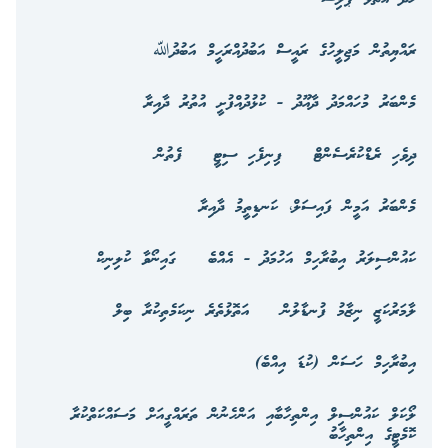
ރައްޔިތުން މަޖިލީހުގެ ރައީސް އަބުދުއްރަހީމް އަބުދުﷲ
މެންބަރު މުހައްމަދު ދާއޫދު - ކުޅުދުއްފުށީ އުތުރު ދާއިރާ
ދިވެހި ރެޑްކުރެސެންޓް
ފިނިފެހި ސިޓީ
ފެތުން
މެންބަރު އަމީން ފައިސަލް، ކަނޑިތީމު ދާއިރާ
ކައުންސިލަރު އިބުރާހިމް އަހުމަދު - އެއްބެ
ގައިނޯވާ ކުލިނިކް
ލާމަރުކަޒީ ނިޒާމު ފުނޑާލުން
އަތޮޅުތެރެ ނިކަމެތިކުރާ ބިލް
އިބުރާހިމް ހަސަން (ކުޑަ އިއްބެ)
ލޯކަލް ކައުންސިލް އިންތިހާބާއި އަންހެނުން ތަރައްގީއަށް މަސައްކަތްކުރާ
ކޮމެޓީގެ އިންތިހާބު