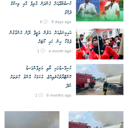
ކުނބުރުދޫއަށް ގެންދަން އާތިފް އާއި ވިސާމް
ދެކޮޅު
6
9 days ago
އައިމިނަތުއަށް އަލުން ވަޒީފާ ދޭން އެންގުމުން
ވެމްކޯ އިން ހައި ކޯޓަށް
1
a month ago
ކުނިގޮނޑުގައި ރޯވި އަލިފާންގަނޑު
ކޮންޓްރޯލުކުރެވިއްޖެ، އެކަމަކު އާންމު ހާލަތަށް
ނުދޭ
1
6 months ago