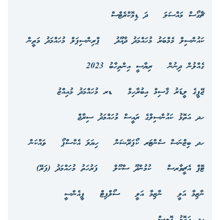
ޗާގޯސް މައްސަލަ
ދަ ޑިމޮކްރެޓްސް
ކައުންސިލް މެމްބަރު މުހައްމަދު ދާއޫދު
ޕްރިންސިޕަލް މުހައްމަދު މަތީން
ގެއްލުން ދިނުން
ރިޔާސީ އިންތިހާބު 2023
ޖޭޕީގެ ލީޑަރު ޤާސިމް އިބުރާހިމް
ޑރ މުހައްމަދު މުއިއްޒު
ހދ އަތޮޅު ކައުންސިލްގެ ރައީސް މުހައްމަދު ސިރާޖް
ހދ ބިޒްނަސް ސެންޓަރ ކޯޕަރޭޝަން
ހިޔަލަ އެކްސްޕޯ
ވައްކަން
ޓޮޕް އެޗީވާރސް
ކުމުންދޫ ސްކޫލް
ފަރުހަތު މުހައްމަދު (ފަރޭ)
ނާޒިމާ އަލީ
ނާޒިމާ އަލީ
ސޯލްފިޓް
ޕީއެންސީ
ހދ އަތޮޅު ޕޮލިސް