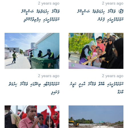
2 years ago
2 years ago
ފޮޓޯ: ވެމްކޯގެ ހިދުމަތްތައް ރަސްމީކޮށް
ވެމްކޯގެ ހިދުމަތްތައް ރަސްމީކޮށް
ކުޅުދުއްފުށީގައި ފެށުން
ކުޅުދުއްފުށީގައި އިފްތިތާހްކޮށްފި
2 years ago
2 years ago
ކުޅުދުއްފުށީގައި ބާއްވާ ވެމްކޯގެ އާއިލީ ހަވީރު
ކުޅުދުއްފުއްޓާއި ތިނަދޫގައި ވެމްކޯގެ ހިދުމަތް
މާދަމާ
ފަށައިފި