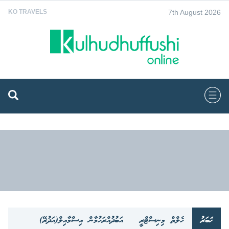
7th August 2026
KO TRAVELS
ޚަބަރު
ހެލްތް މިނިސްޓްރީ
އަބުދުއްރަހުމާން އިސްމާއިލް(އަދުރޭ)