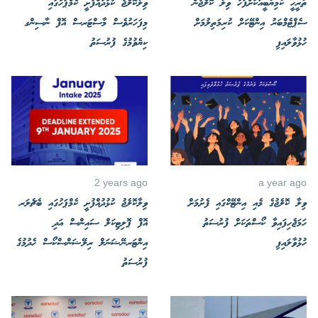
ތާރީހީ ކާމިޔާބީއަކަށްފަހު ވިލާ ކޮލެޖުން
ވިލާކޮލެޖު ކުޅުދުއްފުށީ ކެމްޕަހުގައި
ސެޕްޓެމްބަރު އިންޓޭކަށް ކުރިމަތިލުމަށް
މިފަހަރުވެސް މާސްޓަރސް އޮފް ނާސިންގ
ހުޅުވާލައިފި
ކިޔެވުމުގެ ފުރުސަތު
2 years ago
a year ago
ވިލާ ކޮލެޖުގެ މެއި އިންޓޭކްގައި ފެށުމަށް
ވިލާކޮލެޖު ކުޅުދުއްފުށީ ކެމްޕަހުގައި ބެޗެލަރ
ހަމަޖެހިފައިވާ ކޯސްތަކަށް ފުރުސަތު
އޮފް ޕޮލިޓިކަލް ސައިންސް އަދި
ހުޅުވާލައިފި
އިންޓަރނޭޝަނަލް ރިލޭޝަންސްކޯސް ހެދުމުގެ
ފުރުސަތު