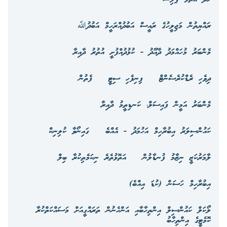
ރައްޔިތުން މަޖިލީހުގެ ރައީސް އަބުދުއްރަހީމް އަބުދުﷲ
މެންބަރު މުހައްމަދު ދާއޫދު - ކުޅުދުއްފުށީ އުތުރު ދާއިރާ
ދިވެހި ރެޑްކުރެސެންޓް
ފިނިފެހި ސިޓީ
ފެތުން
މެންބަރު އަމީން ފައިސަލް، ކަނޑިތީމު ދާއިރާ
ކައުންސިލަރު އިބުރާހިމް އަހުމަދު - އެއްބެ
ގައިނޯވާ ކުލިނިކް
ލާމަރުކަޒީ ނިޒާމު ފުނޑާލުން
އަތޮޅުތެރެ ނިކަމެތިކުރާ ބިލް
އިބުރާހިމް ހަސަން (ކުޑަ އިއްބެ)
ލޯކަލް ކައުންސިލް އިންތިހާބާއި އަންހެނުން ތަރައްގީއަށް މަސައްކަތްކުރާ
ކޮމެޓީގެ އިންތިހާބު