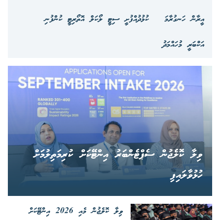
އީރާން ހަނގުރާމަ
ކުޅުދުއްފުށީ ސިޓީ ލޯކަލް އޮތޯރިޓީ ކުންފުނި
އަކްބަރީ މުހައްމަދު
ވިލާ ކޮލެޖުން ސެޕްޓެންބަރު އިންޓޭކަށް ކުރިމަތިލުމަށް
ހުޅުވާލައިފި
ވިލާ ކޮލެޖުން މެއި 2026 އިންޓޭކަށް