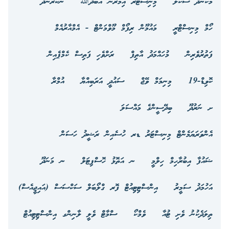
މަކުނުދޫ ސްކޫލް
މިނިސްޓަރ އިމްރާން އަބްދުﷲ
ނޭކުރެންދޫ
ހޯމް މިނިސްޓްރީ
މައުމޫން ރިފޯމް މޫވްމަންޓް - އެމްއާރުއެމް
ފަތުރުވެރިން
މުހައްމަދު އާތިފް
ރަށްވެހި ފަތިސް ކެމްޕެއިން
ކޮވިޑް-19
މިނިމަމް ވޭޖް
ސައުދީ އަރަބިއްޔާ
އުމްރާ
ށ ނަރުދޫ
ބިދޭސީންގެ މައްސަލަ
އެންވަރަޔަމެންޓް މިނިސްޓަރު ޑރ ހުސެއިން ރަޝީދު ހަސަން
ޝައުފާ އިބުރާހިމް ހިލްމީ
ނ އަތޮޅު ހޮސްޕިޓަލް
ނ މަނަދޫ
އަހުމަދު ސަމީރު
އިންސްޓިޓިއުޓް ފޮރ ގްލޯބަލް ސަކްސަސް (އައިޖީއެސް)
ތިލަދެކުނު ވެށި ޓުއާ
ވެމްކޯ
ސްމާޓް ވެލީ ލާނިންގ އިންސްޓިޓިއުޓް