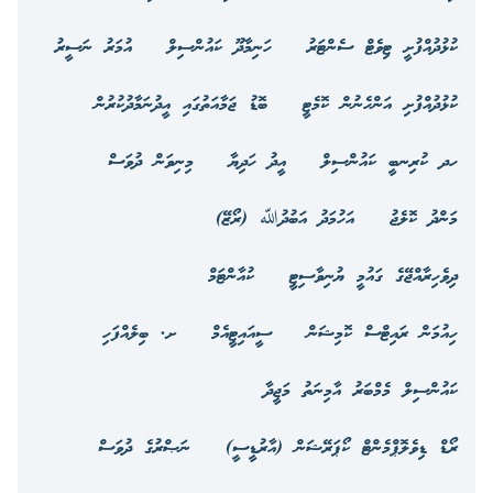
ކުޅުދުއްފުށީ ޓިވެޓް ސެންޓަރު
ހަނިމާދޫ ކައުންސިލް
އުމަރު ނަސީރު
ކުޅުދުއްފުށި އަންހެނުން ކޮމެޓީ
ބޮޑު ޖަމާއަތުގައި އީދުނަމާދުކުރުން
ހދ ކުރިނބީ ކައުންސިލް
އީދު ހަދިޔާ
މިނިވަން ދުވަސް
މަންދު ކޮލެޖު
އަހުމަދު އަބުދުﷲ (ރޯޒޭ)
ދިވެހިރާއްޖޭގެ ގައުމީ ޔުނިވާސިޓީ
ކުއާންޓަމް
ހިއުމަން ރައިޓްސް ކޮމިޝަން
ސީއައިޓީއެމް
ށ. ބިލެއްފަހި
ކައުންސިލް މެމްބަރު އާމިނަތު މަޖީދާ
ރޯޑް ޑިވެލޮޕްމެންޓް ކޯޕަރޭޝަން (އާރުޑީސީ)
ނަޞްރުގެ ދުވަސް