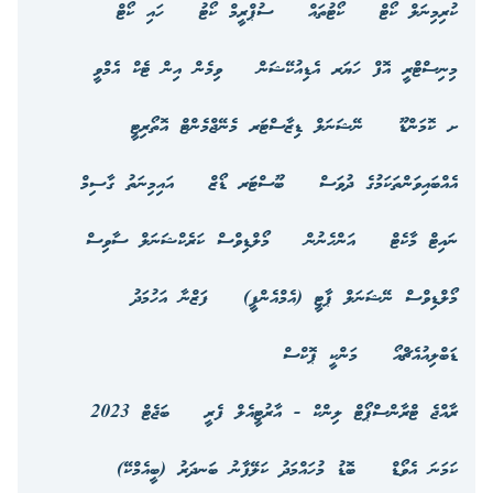
ކުރިމިނަލް ކޯޓް
ކޯޓުތައް
ސުޕްރީމް ކޯޓު
ހައި ކޯޓް
މިނިސްޓްރީ އޮފް ހަޔަރ އެޑިއުކޭޝަން
ވިމެން އިން ޓެކް އެމްވީ
ށ ކޮމަންޑޫ
ނޭޝަނަލް ޑިޒާސްޓަރ މެނޭޖްމެންޓް އޮތޯރިޓީ
އެއްބައިވަންތަކަމުގެ ދުވަސް
ބޫސްޓަރ ޑޯޒް
އައިމިނަތު ގާސިމް
ނައިޓް މާކެޓް
އަންހެނުން
މޯލްޑިވްސް ކަރެކްޝަނަލް ސާވިސް
މޯލްޑިވްސް ނޭޝަނަލް ޕާޓީ (އެމްއެންޕީ)
ފަޒްނާ އަހުމަދު
ޑަބްލިއުއެޗްއޯ
މަންކީ ޕޮކްސް
ރާއްޖެ ޓްރާންސްޕޯޓް ލިންކް - އާރުޓީއެލް ފެރީ
ބަޖެޓް 2023
ކަމަނަ އެވޯޑް
ބޮޑު މުހައްމަދު ކަލޭފާނު ބަނދަރު (ބީއެމްކޭ)