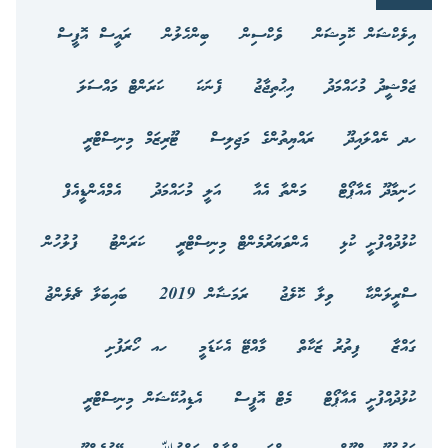
އިލެކްޝަން ކޮމިޝަން
ވެކްސިން
ބިންހެލުން
ރައީސް އޮފީސް
ޖަމްޝީދު މުހައްމަދު
އިޙުތިޖާޖު
ފެނަކަ
ކަރަންޓް މައްސަލަ
ހދ ނެއްލައިދޫ
ރައްޔިތުންގެ މަޖިލިސް
ޓޫރިޒަމް މިނިސްޓްރީ
ހަނިމާދޫ އެއާޕޯޓް
މަންތާ އެއާ
އަލީ މުހައްމަދު
އެމްއެންޑީއެފް
ކުޅުދުއްފުށީ ކުޅި
އެންވަޔަރުމެންޓް މިނިސްޓްރީ
ކަރަންޓު
ފުލުހުން
ސްރީލަންކާ
ވިލާ ކޮލެޖު
ރަމަޟާން 2019
ބައިބަލާ ޗެލެންޖު
ގައްޒާ
ފިތުރު ޒަކާތް
މާއްޓޭ އެކަޑަމީ
ހއ ހޯރަފުށި
ކުޅުދުއްފުށީ އެއާޕޯޓް
މެޓް އޮފީސް
އެޑިއުކޭޝަން މިނިސްޓްރީ