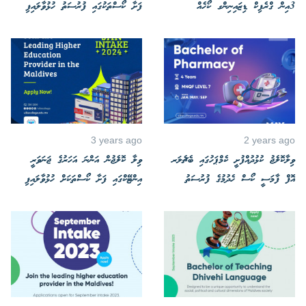
3އިން ގްރެފިކް ޑިޒައިނިންގ ކޯހެއް
ފަށާ ކޯސްތަކުގައި ފުރުސަތު ހުޅުވާލައިފި
3 years ago
2 years ago
ވިލާކޮލެޖު ކުޅުދުއްފުށީ ކެމްޕަހުގައި ބެޗެލަރ
ވިލާ ކޮލެޖުން އަންނަ އަހަރުގެ ޖަނަވަރީ
އޮފް ފާމަސީ ކޯސް ހެދުމުގެ ފުރުސަތު
އިންޓޭކްގައި ފަށާ ކޯސްތަކަށް ހުޅުވާލައިފި