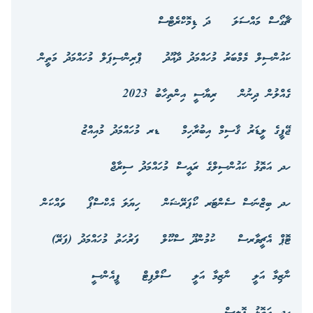
ޗާގޯސް މައްސަލަ
ދަ ޑިމޮކްރެޓްސް
ކައުންސިލް މެމްބަރު މުހައްމަދު ދާއޫދު
ޕްރިންސިޕަލް މުހައްމަދު މަތީން
ގެއްލުން ދިނުން
ރިޔާސީ އިންތިހާބު 2023
ޖޭޕީގެ ލީޑަރު ޤާސިމް އިބުރާހިމް
ޑރ މުހައްމަދު މުއިއްޒު
ހދ އަތޮޅު ކައުންސިލްގެ ރައީސް މުހައްމަދު ސިރާޖް
ހދ ބިޒްނަސް ސެންޓަރ ކޯޕަރޭޝަން
ހިޔަލަ އެކްސްޕޯ
ވައްކަން
ޓޮޕް އެޗީވާރސް
ކުމުންދޫ ސްކޫލް
ފަރުހަތު މުހައްމަދު (ފަރޭ)
ނާޒިމާ އަލީ
ނާޒިމާ އަލީ
ސޯލްފިޓް
ޕީއެންސީ
ހދ އަތޮޅު ޕޮލިސް