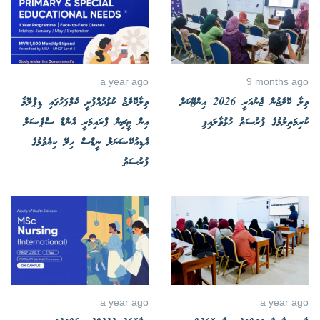
a year ago
9 months ago
ވިލާ ކޮލެޖުން ޖެނުއަރީ 2026 އިންޓޭކަށް
ވިލާކޮލެޖު ކުޅުދުއްފުށީ ކެމްޕަހުގައި ޑިޕްލޮމާ
ކުރިމަތިލުމުގެ ފުރުސަތު ހުޅުވާލައިފި
އިން ޓީޗިން ޕްރައިމަރީ އެންޑް ސްޕެޝަލް
އެޑިއުކޭޝަނަލް ނީޑްސް ހިލޭ ކިޔެވުމުގެ
ފުރުސަތު
a year ago
a year ago