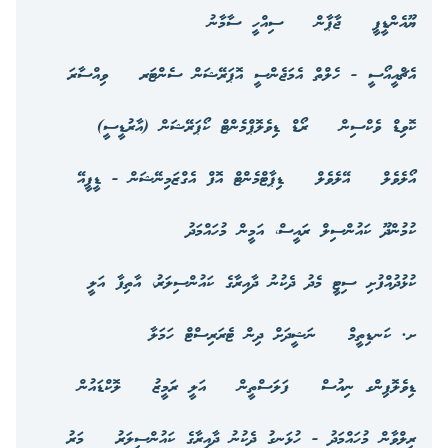
ޔޫއެންޑީޕީ
ޖާޕާން
ސިއްހީ ސާމާނު
އެޗްއީއޯސީ - ހެލްތް އެމަޖެންސީ އޮޕަރޭޝަން ސެންޓަރ
ވިއްސާރަ
ކޮވިޑް ވެކްސިން
ރޯޑް ޑިވެލޮޕްމެންޓް ކޯޕަރޭޝަން (އާރުޑީސީ)
އޯލެވެލް
އޭލެވެލް
ޑިޕާޓްމެންޓް އޮފް އެގްޒަމިނޭޝަން - ޑީޕީއޭ
ކުމުންދޫ ކައުންސިލް ރައީސް، އަމީން މުހައްމަދު
ކުޅުދުއްފުށި ސިޓީ މެދު ދެކުނު ދާއިރާގެ ކައުންސިލަރު، އާތިފާ އަލީ
ށ. ކަނޑިތީމް
ނަޝީދަށް ދިން ޓެރަރިސްޓް ހަމަލާ
ޑިވެލޮޕިންގ ނިއުސް
ފަލަސްތީން
އަލީ ރަމީޒު
ލޮކްޑައުން
ރިލްވާން މުހައްމަދު - ހުޅަނގު ދެކުނު ދާއިރާގެ ކައުންސިލަރު
މަރު