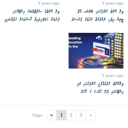
3 years ago
3 years ago
ވިލާ ކޮލެޖު ކެމްޕަހުގައި ބެޗެލަރ އޮފް
ވިލާ ކޮލެޖުގެ ސެޕްޓެމްބަރު އިންޓޭކްގައި
ޓީޗިން ދިވެހި ލެންގުއެޖް ހެދުމުގެ ފުރުސަތު
ފެށުމަށް ހަމަަޖެހިފައިވާ ކޯސްތަކަށް ހުޅުވާލައިފި
3 years ago
ވިލާކޮލެޖު ކުޅުދުއްފުށީ ކެމްޕަހުގައި މެއި
އިންޓޭކުގައި ފެށޭ ހާއްސަ 3 ކޯހެއް
«
1
2
3
»
Page: