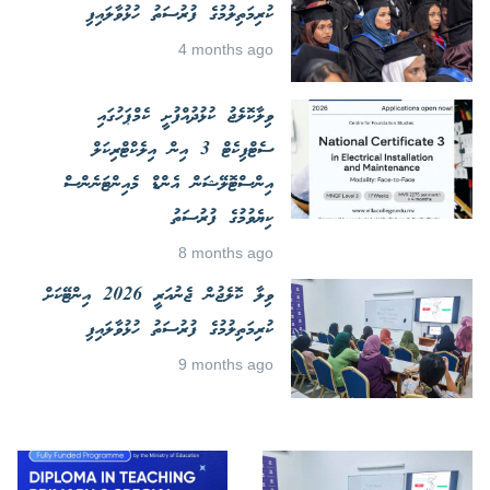
ކުރިމަތިލުމުގެ ފުރުސަތު ހުޅުވާލައިފި
4 months ago
ވިލާކޮލެޖު ކުޅުދުއްފުށީ ކެމްޕަހުގައި
ސެޓްފިކެޓް 3 އިން އިލެކްޓްރިކަލް
އިންސްޓޮލޭޝަން އެންޑް މެއިންޓަނެންސް
ކިޔެވުމުގެ ފުރުސަތު
8 months ago
ވިލާ ކޮލެޖުން ޖެނުއަރީ 2026 އިންޓޭކަށް
ކުރިމަތިލުމުގެ ފުރުސަތު ހުޅުވާލައިފި
9 months ago