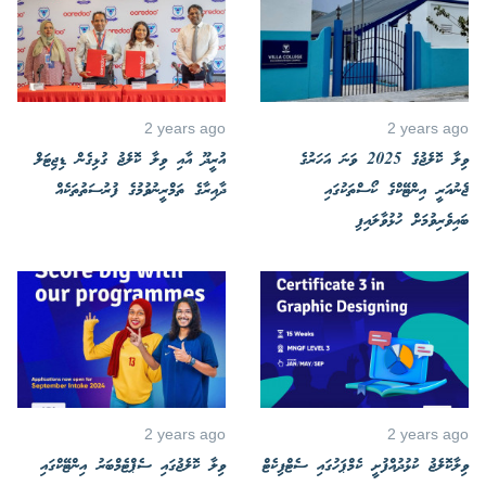
2 years ago
2 years ago
ވިލާ ކޮލެޖުގެ 2025 ވަނަ އަހަރުގެ
އުރީދޫ އާއި ވިލާ ކޮލެޖު ގުޅިގެން ޑިޖިޓަލް
ޖެނުއަރީ އިންޓޭކްގެ ކޯސްތަކުގައި
ދާއިރާގެ ތަމްރީނުވުމުގެ ފުރުސަތުތަކެއް
ބައިވެރިވުމަށް ހުޅުވާލައިފި
2 years ago
2 years ago
ވިލާކޮލެޖު ކުޅުދުއްފުށީ ކެމްޕަހުގައި ސެޓްފިކެޓް
ވިލާ ކޮލެޖުގައި ސެޕްޓެމްބަރު އިންޓޭކްގައި