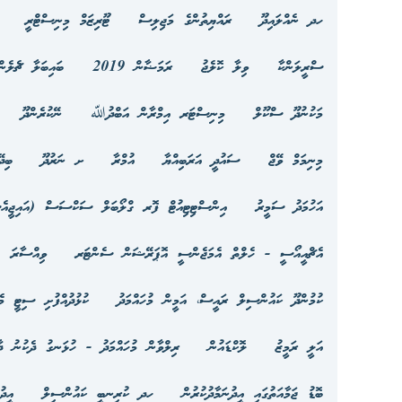
ހދ ނެއްލައިދޫ
ރައްޔިތުންގެ މަޖިލިސް
ޓޫރިޒަމް މިނިސްޓްރީ
ސްރީލަންކާ
ވިލާ ކޮލެޖު
ރަމަޟާން 2019
ބައިބަލާ ޗެލެން
މަކުނުދޫ ސްކޫލް
މިނިސްޓަރ އިމްރާން އަބްދުﷲ
ނޭކުރެންދޫ
މިނިމަމް ވޭޖް
ސައުދީ އަރަބިއްޔާ
އުމްރާ
ށ ނަރުދޫ
ބިދ
އަހުމަދު ސަމީރު
އިންސްޓިޓިއުޓް ފޮރ ގްލޯބަލް ސަކްސަސް (އައިޖީއެ
އެޗްއީއޯސީ - ހެލްތް އެމަޖެންސީ އޮޕަރޭޝަން ސެންޓަރ
ވިއްސާރަ
ކުމުންދޫ ކައުންސިލް ރައީސް، އަމީން މުހައްމަދު
ކުޅުދުއްފުށި ސިޓީ މެ
އަލީ ރަމީޒު
ލޮކްޑައުން
ރިލްވާން މުހައްމަދު - ހުޅަނގު ދެކުނު ދާ
ބޮޑު ޖަމާއަތުގައި އީދުނަމާދުކުރުން
ހދ ކުރިނބީ ކައުންސިލް
އީދު