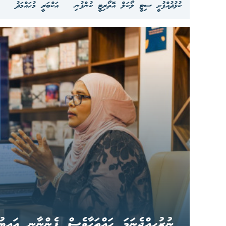
ކުޅުދުއްފުށީ ސިޓީ ލޯކަލް އޮތޯރިޓީ ކުންފުނި
އަކްބަރީ މުހައްމަދު
ނުރުހިއްޖެނަމަ ހައްތަހާވެސް ފެންނާނީ އައިބު