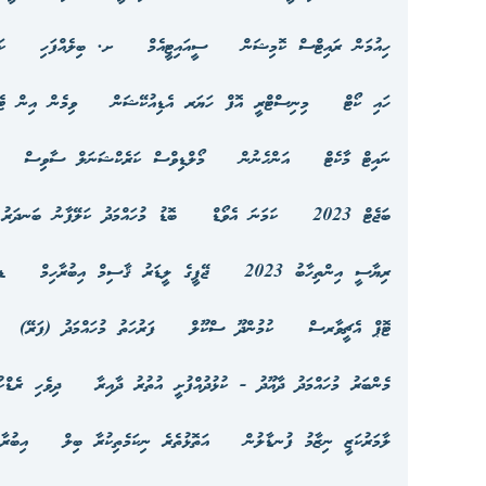
ހިއުމަން ރައިޓްސް ކޮމިޝަން
ސީއައިޓީއެމް
ށ. ބިލެއްފަހި
ކ
ހައި ކޯޓް
މިނިސްޓްރީ އޮފް ހަޔަރ އެޑިއުކޭޝަން
ވިމެން އިން ޓެ
ނައިޓް މާކެޓް
އަންހެނުން
މޯލްޑިވްސް ކަރެކްޝަނަލް ސާވިސް
ބަޖެޓް 2023
ކަމަނަ އެވޯޑް
ބޮޑު މުހައްމަދު ކަލޭފާނު ބަނދަރު 
ރިޔާސީ އިންތިހާބު 2023
ޖޭޕީގެ ލީޑަރު ޤާސިމް އިބުރާހިމް
ޑ
ޓޮޕް އެޗީވާރސް
ކުމުންދޫ ސްކޫލް
ފަރުހަތު މުހައްމަދު (ފަރޭ)
މެންބަރު މުހައްމަދު ދާއޫދު - ކުޅުދުއްފުށީ އުތުރު ދާއިރާ
ދިވެހި ރެޑްކ
ލާމަރުކަޒީ ނިޒާމު ފުނޑާލުން
އަތޮޅުތެރެ ނިކަމެތިކުރާ ބިލް
އިބުރާ