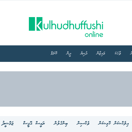
ު
ވާހަކަ
މައިޒާން
ދުނިޔެ
ދީން
ކޮލަމް
އިލެކްޝަން ކޮމިޝަން
ވެކްސިން
ބިންހެލުން
ރައީސް އޮފީސް
ޖަމްޝީދު މ