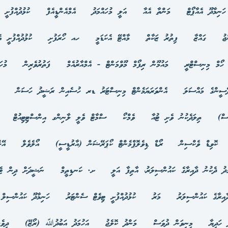
ހަނިމާދޫ އެއާޕޯޓް
މަންތާ އެއާ
އަލީ މުހައްމަދު
އެމްއެންޑީއެފް
ކުޅުދުއްފުށީ ކ
ޖު
ގައްޒާ
ފިތުރު ޒަކާތް
މާއްޓޭ އެކަޑަމީ
ހއ ހޯރަފުށި
ކުޅުދުއްފުށީ އެ
ހޯމް މިނިސްޓްރީ
މައުމޫން ރިފޯމް މޫވްމަންޓް - އެމްއާރުއެމް
ފަތުރުވެރިން
މުހަ
ޭސީންގެ މައްސަލަ
އެންވަރަޔަމެންޓް މިނިސްޓަރު ޑރ ހުސެއިން ރަޝީދު ހަސަން
ސް)
ތިލަދެކުނު ވެށި ޓުއާ
ވެމްކޯ
ސްމާޓް ވެލީ ލާނިންގ އިންސްޓިޓިއުޓް
ކޮވިޑް ވެކްސިން
ރޯޑް ޑިވެލޮޕްމެންޓް ކޯޕަރޭޝަން (އާރުޑީސީ)
އޯލެވެލް
އޭލ
ދު ދެކުނު ދާއިރާގެ ކައުންސިލަރު، އާތިފާ އަލީ
ށ. ކަނޑިތީމް
ނަޝީދަށް ދިން ޓެރ
އިރާގެ ކައުންސިލަރު
މަރު
ކުޅުދުއްފުށީ ޓިވެޓް ސެންޓަރު
ހަނިމާދޫ ކައުންސިލް
 ހަދިޔާ
މިނިވަން ދުވަސް
މަންދު ކޮލެޖު
އަހުމަދު އަބުދުﷲ (ރޯޒޭ)
ދިވެ