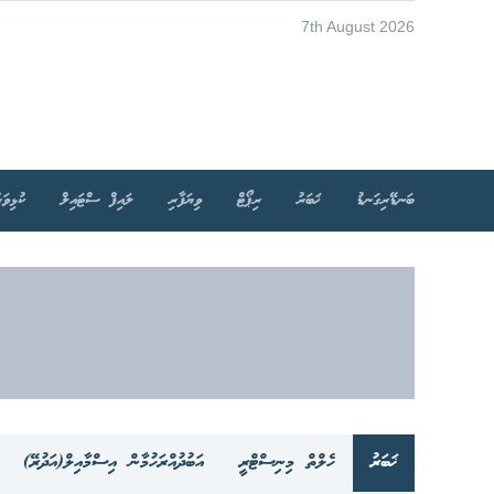
7th August 2026
ބަނޑޭރިގަނޑު
ޚަބަރު
ރިޕޯޓް
ވިޔަފާރި
ލައިފް ސްޓައިލް
ކުޅިވަރ
ޚަބަރު
ހެލްތް މިނިސްޓްރީ
އަބުދުއްރަހުމާން އިސްމާއިލް(އަދުރޭ)