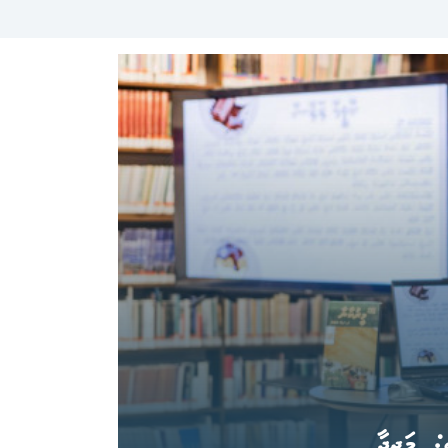
: މަޖީދާ