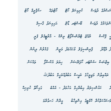
ަޞްރުގެ ދުވަސް
ކުރިމިނަލް ކޯޓް
ކޯޓުތައް
ސުޕްރީމް ކޯޓު
ަންތަކަމުގެ ދުވަސް
ބޫސްޓަރ ޑޯޒް
އައިމިނަތު ގާސިމް
ކީ ޕޮކްސް
ރާއްޖެ ޓްރާންސްޕޯޓް ލިންކް - އާރުޓީއެލް ފެރީ
ު ދާއޫދު
ޕްރިންސިޕަލް މުހައްމަދު މަތީން
ގެއްލުން ދިނުން
ިޒްނަސް ސެންޓަރ ކޯޕަރޭޝަން
ހިޔަލަ އެކްސްޕޯ
ވައްކަން
ރައްޔިތުން މަޖިލީހުގެ ރައީސް އަބުދުއްރަހީމް އަބުދުﷲ
ާ
ކައުންސިލަރު އިބުރާހިމް އަހުމަދު - އެއްބެ
ގައިނޯވާ ކުލިނިކް
ސައްކަތްކުރާ ކޮމެޓީގެ އިންތިހާބު
އީރާން ހަނގުރާމަ