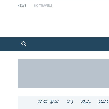
NEWS
KO TRAVELS
ުހައްމަދު
އިޙުތިޖާޖު
ފެނަކަ
ކަރަންޓް މައްސަލަ