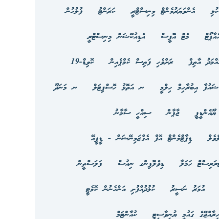
ުޅި
އެންވަޔަރުމެންޓް މިނިސްޓްރީ
ކަރަންޓު
ފުލުހުން
އާޕޯޓް
މެޓް އޮފީސް
އެޑިއުކޭޝަން މިނިސްޓްރީ
އްމަދު އާތިފް
ރަށްވެހި ފަތިސް ކެމްޕެއިން
ކޮވިޑް-19
ޝައުފާ އިބުރާހިމް ހިލްމީ
ނ އަތޮޅު ހޮސްޕިޓަލް
ނ މަނަދޫ
ޔޫއެންޑީޕީ
ޖާޕާން
ސިއްހީ ސާމާނު
ެވެލް
ޑިޕާޓްމެންޓް އޮފް އެގްޒަމިނޭޝަން - ޑީޕީއޭ
ަރިސްޓް ހަމަލާ
ޑިވެލޮޕިންގ ނިއުސް
ފަލަސްތީން
އުމަރު ނަސީރު
ކުޅުދުއްފުށި އަންހެނުން ކޮމެޓީ
ހިރާއްޖޭގެ ގައުމީ ޔުނިވާސިޓީ
ކުއާންޓަމް