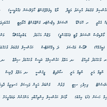
ައުންސިލް މެމްބަރު އާމިނަތު މަޖީދާ
ރޯޑް ޑިވެލޮޕްމެންޓް ކޯޕަރޭޝަން (އާރުޑީސީ)
ނ
ކް އެމްވީ
ށ ކޮމަންޑޫ
ނޭޝަނަލް ޑިޒާސްޓަރ މެނޭޖްމެންޓް އޮތޯރިޓީ
އެއްބައިވ
މޯލްޑިވްސް ނޭޝަނަލް ޕާޓީ (އެމްއެންޕީ)
ފަޒްނާ އަހުމަދު
ޑަބްލިއުއެޗްއޯ
މަން
(ބީއެމްކޭ)
ޗާގޯސް މައްސަލަ
ދަ ޑިމޮކްރެޓްސް
ކައުންސިލް މެމްބަރު މުހައްމަދ
ރ މުހައްމަދު މުއިއްޒު
ހދ އަތޮޅު ކައުންސިލްގެ ރައީސް މުހައްމަދު ސިރާޖް
ހދ ބ
ނާޒިމާ އަލީ
ނާޒިމާ އަލީ
ސޯލްފިޓް
ޕީއެންސީ
ހދ އަތޮޅު ޕޮލިސް
ުރެސެންޓް
ފިނިފެހި ސިޓީ
ފެތުން
މެންބަރު އަމީން ފައިސަލް، ކަނޑިތީމު ދާއިރ
ހިމް ހަސަން (ކުޑަ އިއްބެ)
ލޯކަލް ކައުންސިލް އިންތިހާބާއި އަންހެނުން ތަރައްގީއަށް މަ