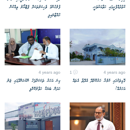
ކުޅުދުއްފުށީގައި ހަވާއަރުވަނީ
ފުލުހުންގެ ވެހިކަލުތަކަށް ޕެޓްރޯލު ވިއްކުން
ހުއްޓާލައިފި
4 years ago
1
4 years ago
ގޮޅިތަކުގައި ކެމެރާ ހަރުކޮށްދޭ އެދޭތާ އެތައް
ގިނަ އަހަރު ތަކަކަށްފަހު ނޭކުރަންދޫގައި ޖަލު
އަހަރެއް!
ހަދަން ބަޔަކާ ހަވާލުކޮށްފި