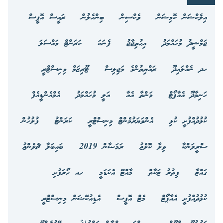
އިލެކްޝަން ކޮމިޝަން
ވެކްސިން
ބިންހެލުން
ރައީސް އޮފީސް
ޖަމްޝީދު މުހައްމަދު
އިޙުތިޖާޖު
ފެނަކަ
ކަރަންޓް މައްސަލަ
ހދ ނެއްލައިދޫ
ރައްޔިތުންގެ މަޖިލިސް
ޓޫރިޒަމް މިނިސްޓްރީ
ހަނިމާދޫ އެއާޕޯޓް
މަންތާ އެއާ
އަލީ މުހައްމަދު
އެމްއެންޑީއެފް
ކުޅުދުއްފުށީ ކުޅި
އެންވަޔަރުމެންޓް މިނިސްޓްރީ
ކަރަންޓު
ފުލުހުން
ސްރީލަންކާ
ވިލާ ކޮލެޖު
ރަމަޟާން 2019
ބައިބަލާ ޗެލެންޖު
ގައްޒާ
ފިތުރު ޒަކާތް
މާއްޓޭ އެކަޑަމީ
ހއ ހޯރަފުށި
ކުޅުދުއްފުށީ އެއާޕޯޓް
މެޓް އޮފީސް
އެޑިއުކޭޝަން މިނިސްޓްރީ