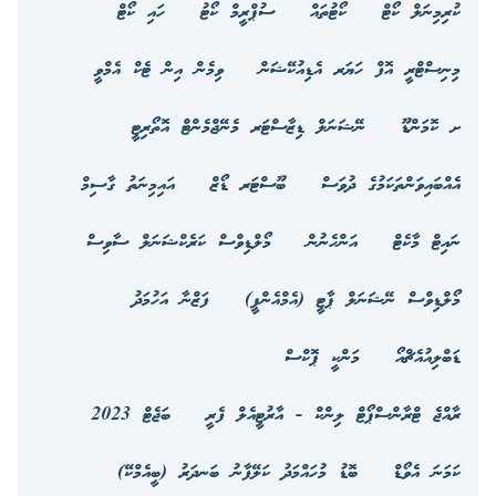
ކުރިމިނަލް ކޯޓް
ކޯޓުތައް
ސުޕްރީމް ކޯޓު
ހައި ކޯޓް
މިނިސްޓްރީ އޮފް ހަޔަރ އެޑިއުކޭޝަން
ވިމެން އިން ޓެކް އެމްވީ
ށ ކޮމަންޑޫ
ނޭޝަނަލް ޑިޒާސްޓަރ މެނޭޖްމެންޓް އޮތޯރިޓީ
އެއްބައިވަންތަކަމުގެ ދުވަސް
ބޫސްޓަރ ޑޯޒް
އައިމިނަތު ގާސިމް
ނައިޓް މާކެޓް
އަންހެނުން
މޯލްޑިވްސް ކަރެކްޝަނަލް ސާވިސް
މޯލްޑިވްސް ނޭޝަނަލް ޕާޓީ (އެމްއެންޕީ)
ފަޒްނާ އަހުމަދު
ޑަބްލިއުއެޗްއޯ
މަންކީ ޕޮކްސް
ރާއްޖެ ޓްރާންސްޕޯޓް ލިންކް - އާރުޓީއެލް ފެރީ
ބަޖެޓް 2023
ކަމަނަ އެވޯޑް
ބޮޑު މުހައްމަދު ކަލޭފާނު ބަނދަރު (ބީއެމްކޭ)