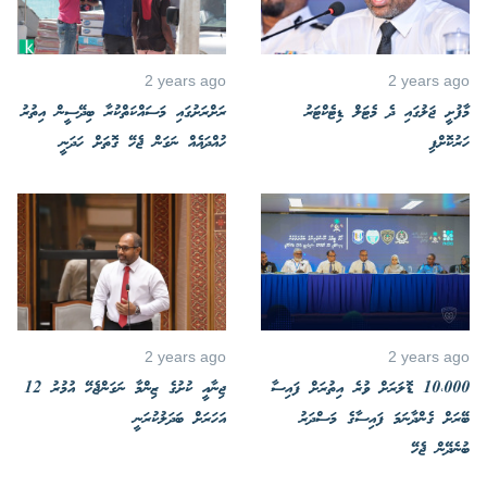
2 years ago
2 years ago
މާފުށީ ޖަލުގައި ދެ މެޓަލް ޑިޓެކްޓަރު
ރަށްރަށުގައި މަސައްކަތްކުރާ ބިދޭސީން އިތުރު
ހަރުކޮށްފި
ހުއްދައެއް ނަގަން ޖެހޭ ގޮތަށް ހަދަނީ
2 years ago
2 years ago
10،000 ޑޮލަރަށް ވުރެ އިތުރަށް ފައިސާ
ޖިނާއީ ކުށުގެ ޒިންމާ ނަގަންޖެހޭ އުމުރު 12
ބޭރަށް ގެންދާނަމަ ފައިސާގެ މަސްދަރު
އަހަރަށް ބަދަލުކުރަނީ
ބުނެދޭން ޖެހޭ