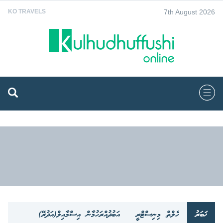
7th August 2026
KO TRAVELS
ޚަބަރު
ހެލްތް މިނިސްޓްރީ
އަބުދުއްރަހުމާން އިސްމާއިލް(އަދުރޭ)