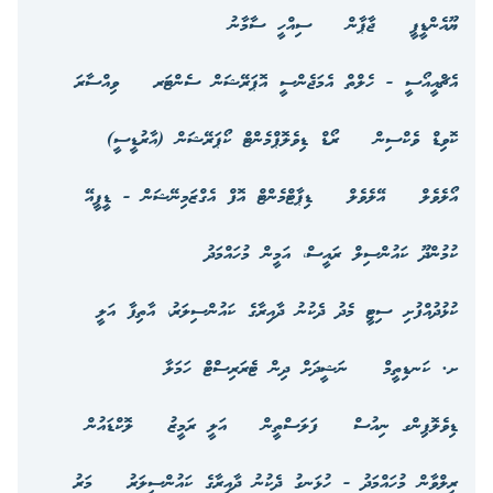
ޔޫއެންޑީޕީ
ޖާޕާން
ސިއްހީ ސާމާނު
އެޗްއީއޯސީ - ހެލްތް އެމަޖެންސީ އޮޕަރޭޝަން ސެންޓަރ
ވިއްސާރަ
ކޮވިޑް ވެކްސިން
ރޯޑް ޑިވެލޮޕްމެންޓް ކޯޕަރޭޝަން (އާރުޑީސީ)
އޯލެވެލް
އޭލެވެލް
ޑިޕާޓްމެންޓް އޮފް އެގްޒަމިނޭޝަން - ޑީޕީއޭ
ކުމުންދޫ ކައުންސިލް ރައީސް، އަމީން މުހައްމަދު
ކުޅުދުއްފުށި ސިޓީ މެދު ދެކުނު ދާއިރާގެ ކައުންސިލަރު، އާތިފާ އަލީ
ށ. ކަނޑިތީމް
ނަޝީދަށް ދިން ޓެރަރިސްޓް ހަމަލާ
ޑިވެލޮޕިންގ ނިއުސް
ފަލަސްތީން
އަލީ ރަމީޒު
ލޮކްޑައުން
ރިލްވާން މުހައްމަދު - ހުޅަނގު ދެކުނު ދާއިރާގެ ކައުންސިލަރު
މަރު