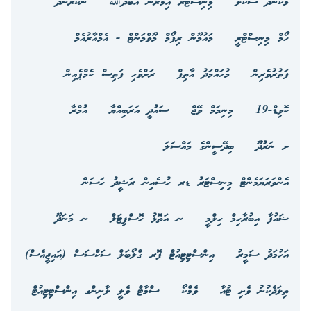
މަކުނުދޫ ސްކޫލް
މިނިސްޓަރ އިމްރާން އަބްދުﷲ
ނޭކުރެންދޫ
ހޯމް މިނިސްޓްރީ
މައުމޫން ރިފޯމް މޫވްމަންޓް - އެމްއާރުއެމް
ފަތުރުވެރިން
މުހައްމަދު އާތިފް
ރަށްވެހި ފަތިސް ކެމްޕެއިން
ކޮވިޑް-19
މިނިމަމް ވޭޖް
ސައުދީ އަރަބިއްޔާ
އުމްރާ
ށ ނަރުދޫ
ބިދޭސީންގެ މައްސަލަ
އެންވަރަޔަމެންޓް މިނިސްޓަރު ޑރ ހުސެއިން ރަޝީދު ހަސަން
ޝައުފާ އިބުރާހިމް ހިލްމީ
ނ އަތޮޅު ހޮސްޕިޓަލް
ނ މަނަދޫ
އަހުމަދު ސަމީރު
އިންސްޓިޓިއުޓް ފޮރ ގްލޯބަލް ސަކްސަސް (އައިޖީއެސް)
ތިލަދެކުނު ވެށި ޓުއާ
ވެމްކޯ
ސްމާޓް ވެލީ ލާނިންގ އިންސްޓިޓިއުޓް