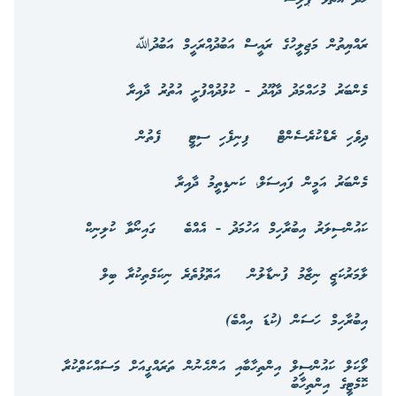
ރައްޔިތުން މަޖިލީހުގެ ރައީސް އަބުދުއްރަހީމް އަބުދުﷲ
މެންބަރު މުހައްމަދު ދާއޫދު - ކުޅުދުއްފުށީ އުތުރު ދާއިރާ
ދިވެހި ރެޑްކުރެސެންޓް
ފިނިފެހި ސިޓީ
ފެތުން
މެންބަރު އަމީން ފައިސަލް، ކަނޑިތީމު ދާއިރާ
ކައުންސިލަރު އިބުރާހިމް އަހުމަދު - އެއްބެ
ގައިނޯވާ ކުލިނިކް
ލާމަރުކަޒީ ނިޒާމު ފުނޑާލުން
އަތޮޅުތެރެ ނިކަމެތިކުރާ ބިލް
އިބުރާހިމް ހަސަން (ކުޑަ އިއްބެ)
ލޯކަލް ކައުންސިލް އިންތިހާބާއި އަންހެނުން ތަރައްގީއަށް މަސައްކަތްކުރާ
ކޮމެޓީގެ އިންތިހާބު