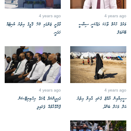
4 years ago
4 years ago
މަރުގެ ހުކުމް ވާހަކަ ދައްކަނީ ސިޔާސީ
މާފުށީ ޖަލުގައި 50 ގޮޅީގެ އިތުރު ޔުނިޓެއް
ބޭނުމަށް
ހަދަނީ
4 years ago
4 years ago
ސީރިޔާއިން ރާއްޖެ ގެނައި އާއިލާ އިތުރު
ގައިދީންނަށް ޑްރަގް ރިހެބިލިޓޭޝަން
އަށް މަހަށް ބަންދު
ޕްރޮގްރާމެއް ފަށައިފި