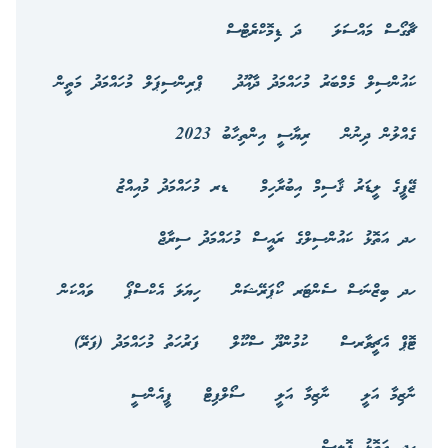
ޗާގޯސް މައްސަލަ
ދަ ޑިމޮކްރެޓްސް
ކައުންސިލް މެމްބަރު މުހައްމަދު ދާއޫދު
ޕްރިންސިޕަލް މުހައްމަދު މަތީން
ގެއްލުން ދިނުން
ރިޔާސީ އިންތިހާބު 2023
ޖޭޕީގެ ލީޑަރު ޤާސިމް އިބުރާހިމް
ޑރ މުހައްމަދު މުއިއްޒު
ހދ އަތޮޅު ކައުންސިލްގެ ރައީސް މުހައްމަދު ސިރާޖް
ހދ ބިޒްނަސް ސެންޓަރ ކޯޕަރޭޝަން
ހިޔަލަ އެކްސްޕޯ
ވައްކަން
ޓޮޕް އެޗީވާރސް
ކުމުންދޫ ސްކޫލް
ފަރުހަތު މުހައްމަދު (ފަރޭ)
ނާޒިމާ އަލީ
ނާޒިމާ އަލީ
ސޯލްފިޓް
ޕީއެންސީ
ހދ އަތޮޅު ޕޮލިސް