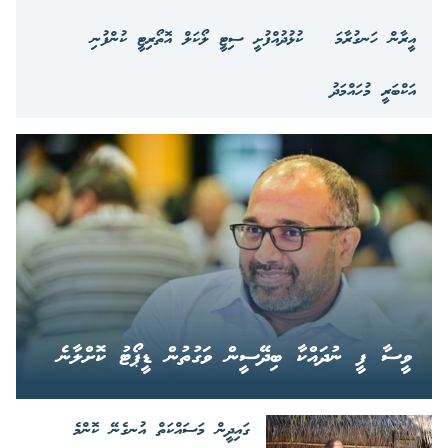
އީރާން ހަނގުރާމަ
ކުޅުދުއްފުށީ ސިޓީ ލޯކަލް އޮތޯރިޓީ ކުންފުނި
އަކްބަރީ މުހައްމަދު
ވީސާ ފީ ނުދައްކާ ބިދޭސީން ވަގުތުން ޑީޕޯޓު ކޮށްލާނެ
ގައިދީން މަސައްކަތް އުނގެނޭ ކޮންމެ