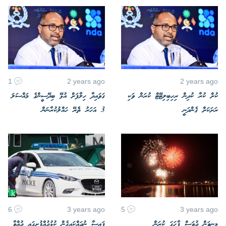
1
2 years ago
2 years ago
ކުށް ކުރާ ކުދިން ރިހިބިލިޓޭޓް ކުރަން ވަކި
ގަވައިދާ ހިލާފަށް އުޅޭ ބިދޭސީންގެ މައްސަލަ
ރަށަކަށް ގެންދަނީ
3 އަހަރު ތެެރޭ ހައްލުކުރާނަން
6
3 years ago
5
3 years ago
މިނިވަން ދުވަސް ފާހަގަ ކުރަން
ފައިސާ ނުދައްކައިގެން ކުޅުދުއްފުށީގައި ދުއްވާ