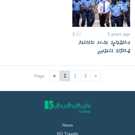
3
5 years ago
މަސްތުވާތަކެތީގެ މައްސަލަ ހައްލުކުރުމަށް
ޓާސްކްފޯހެއް އެކުލަވާލައިފި
«
1
2
3
»
Page:
News
KO Travels