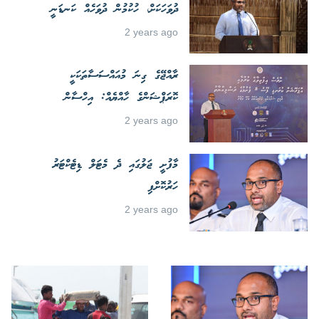
ދުވަހަކަށް، ހުކުމުން ދުވަހެއް ކަނޑަނީ
2 years ago
ރާއްޖޭގެ ގިނަ މުއައްސަސާތަކަކީ
ކޮރަޕްޝަންގެ ހާއްޔެއް: އިހްސާން
2 years ago
މާފުށީ ޖަލުގައި ދެ މެޓަލް ޑިޓެކްޓަރު
ހަރުކޮށްފި
2 years ago