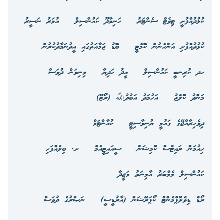
ކުޅުދުއްފުށީ ޓިވެޓް ސެންޓަރު
ހަނިމާދޫ ކައުންސިލް
އުމަރު ނަސީރު
ކުޅުދުއްފުށި އަންހެނުން ކޮމެޓީ
ބޮޑު ޖަމާއަތުގައި އީދުނަމާދުކުރުން
ހދ ކުރިނބީ ކައުންސިލް
އީދު ހަދިޔާ
މިނިވަން ދުވަސް
މަންދު ކޮލެޖު
އަހުމަދު އަބުދުﷲ (ރޯޒޭ)
ދިވެހިރާއްޖޭގެ ގައުމީ ޔުނިވާސިޓީ
ކުއާންޓަމް
ހިއުމަން ރައިޓްސް ކޮމިޝަން
ސީއައިޓީއެމް
ށ. ބިލެއްފަހި
ކައުންސިލް މެމްބަރު އާމިނަތު މަޖީދާ
ރޯޑް ޑިވެލޮޕްމެންޓް ކޯޕަރޭޝަން (އާރުޑީސީ)
ނަޞްރުގެ ދުވަސް