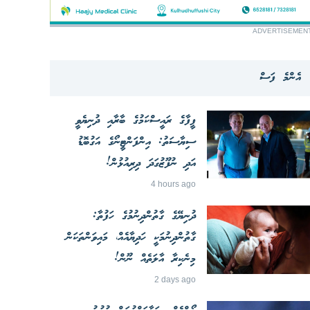
ADVERTISEMEN
އެންމެ ފަސް
ފީފާގެ ރައީސްކަމުގެ ބާރާއި ދުނިޔެވީ
ސިޔާސަތު: އިންފަންޓީނޯގެ އަގުބޮޑު
އަދި ނުފޫޒުގަދަ ދިރިއުޅުން!
4 hours ago
ދުނިޔޭގެ ގާތުންދިނުމުގެ ހަފުތާ:
ގާތުންދިނުމަކީ ހަދިޔާއެއް، މައިވަންތަކަން
މިނެކިރާ އާލަތެއް ނޫން!
2 days ago