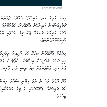
ADVERTISEMENT
އިއްޔެ ހަވީރު ހދ. ހަނިމާދޫގެ މައްޗަށް ފަހަތުން 
ޗެމްޕިއަންކަން ޔަގީންކޮށް ޕްލޭއޮފަށް ދަތުރުކޮށްފަ 
މެޗުގެ ކުރީކޮޅު ލަނޑެއް ޖަހާ ލީޑު ނަގާފައި އޮއް
ކާމިޔާބުކޮށްގެންނެވެ.
މިއާއެކު ޕްލޭއޮފުން ދިއްދޫ ޖާގަ ހޯދިއިރު މީގެއިތު
ޑިވިޝަނުގެ ޗެމްޕިއަން ބިސްބުރު ސްޕޯޓްސް ކުލަބު
އަށް އަދި އަށްވަނައަށް ދިޔަ ޓީސީ އަދި ގްރީން 
ޕްލޭ އޮފުގެ ފަހު ދެ ޖާގަ ލިބޭނީ ސައުތު ރީޖަން 
ޓީމެކެވެ.