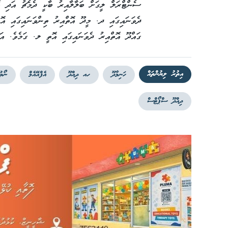
ސެންޓްރަލް ލީގަށް ބަލާލާއިރު ބާކީ ދެމެޗު އަދި އ
ދެވަނައިގައި ދ. މީދޫ އޮތްއިރު ތިންވަނައިގައި އޮ
ގައްދޫ އޮތްއިރު ދެވަނައިގައި އޮތީ ލ. ގަމެވެ. އ
އިތުރު ލިޔުންތައް
ހަނިމާދޫ
ހއ ދިއްދޫ
އެފްއޭއެމް
ނޯތު
ދިއްދޫ ސްޕޯޓްސް