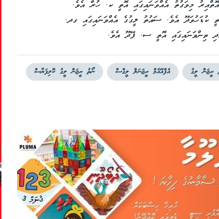
ޮތްއިރު މިވަގުތު އެއްވަނައިގައި އޮތީ ކ. ހުރާ އެވެ.
ތީ ކުޑަހުވަދޫ އެވެ. ސައުތު ލީގުގެ އެއްވަނައިގައި ގދ.
ަދި ތިންވަނައިގައި އޮތީ ސ. ފޭދޫ އެވެ.
 ރީޖަން ލީގު
އެފްއޭއެމް ރީޖަނަލް ލީގްސް
ނޯތު ރީޖަން ލީގު ކޮލިފަޔާސް