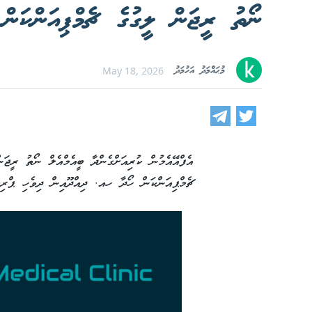
ނޯތު ރީޖަން ލީގުގެ ޗެމްޕިއަންކަން 
މުޙައްމަދު އަހުމަދު
May 18, 2026
އެފްއޭއެމުން ކުރިއަށްގެންދާ ބީއެމްއެލް ނޯތު ރީޖަނ
ޗެމްޕިއަންކަން ހޯދާ ހއ. ދިއްދޫއިން ދިވެހި ޕްރިމ