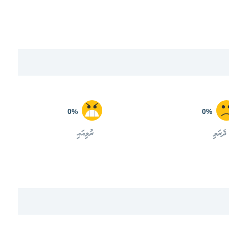
0%
0%
ދެރަވި
ރުޅިއައި