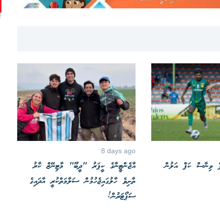
T
8 days ago
ަޕް ވިނާސް ކަޕް އަލުން
އާޖެންޓީނާގެ ކީޕަރު "ދީބޫ" މާޓިނޭޒް ކާރު
ތާށިވެ ހާލުގައިޖެހުމުން ސަލާމަތްކުރީ އާދައިގެ
ސަޕޯޓަރުން!