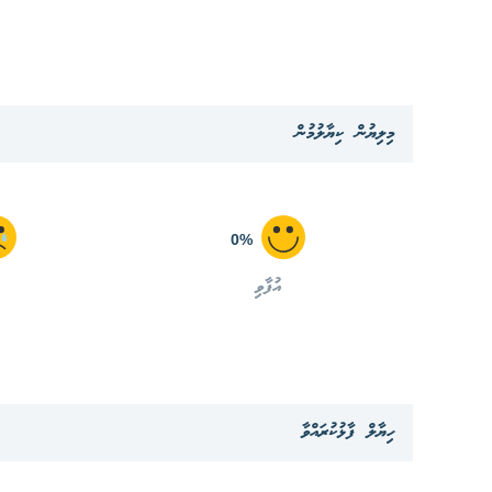
މިލިޔުން ކިޔާލުމުން
0%
އުފާވި
ހިޔާލް ފާޅުކުރައްވާ