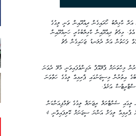
އަރާ ކާމިޔާބު ހޯދައިގެން ދިއްދޫއިން ވަނީ ލީގުގެ
އެވެ. މިމެޗު ދިއްދޫއިން ކާމިޔާބުކުރީ ހަނިމާދޫއިން
ވާ ފަހަތުން އަރާ ދެލަނޑު ޖަހައިގެން މެޗު
ރުން މިހާތަނަށް ޕްލޭއޮފް ޔަގީންވެފައިވަނީ މާލޭ ދެވަނަ
ގެ އިތުރުން މިސީޒަނުގައި ޕްރިމިއާ ލީގުގެ ހަތްވަނަ
ސްޓްރީޓްސް އަށެވެ.
ލީގައި ސެންޓްރަލް ރީޖަނަލް ލީގުގެ ޗެމްޕިއަންކަން
ހޯދާ ދެޓީމަށެވެ. ޕްލޭއޮފުގައި ހަ ޓީމު ވާދަކުރާއިރު ޕްރިމިއާ ލީގަށް އަންނަ ސީޒަނަށް ކޮލިފައިވާނީ 4