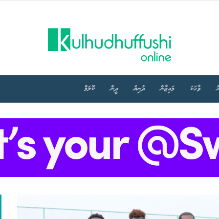
ު
ވާހަކަ
މައިޒާން
ދުނިޔެ
ދީން
ކޮލަމް