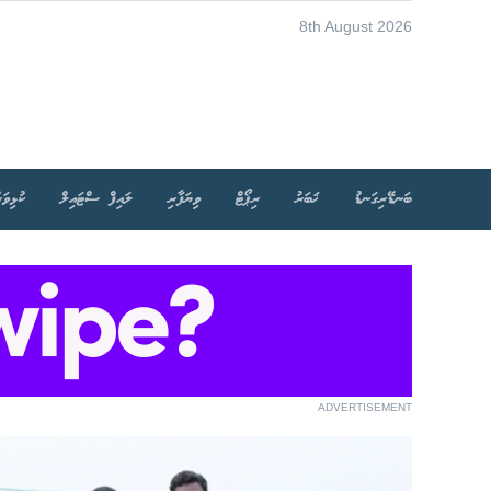
8th August 2026
ބަނޑޭރިގަނޑު
ޚަބަރު
ރިޕޯޓް
ވިޔަފާރި
ލައިފް ސްޓައިލް
ކުޅިވަރ
ADVERTISEMENT