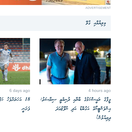
ADVERTISEMENT
މިލިޔުމާއި ގުޅޭ
6 days ago
4 hours ago
ފީފާގެ ރައީސްކަމުގެ ބާރާއި ދުނިޔެވީ ސިޔާސަތު:
18 އަހަރަށްފަހު ކ
އިންފަންޓީނޯގެ އަގުބޮޑު އަދި ނުފޫޒުގަދަ
ފަށަނީ
ދިރިއުޅުން!