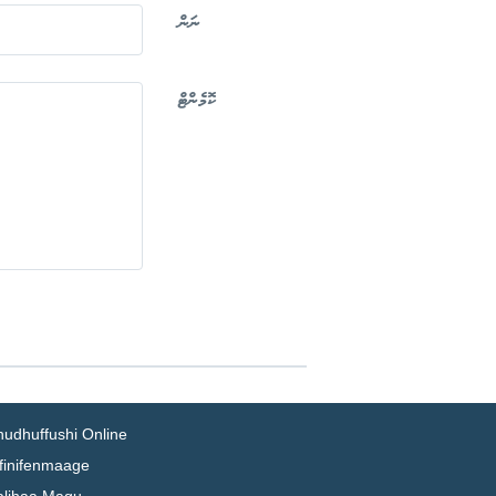
ނަން
ކޮމެންޓް
hudhuffushi Online
ifinifenmaage