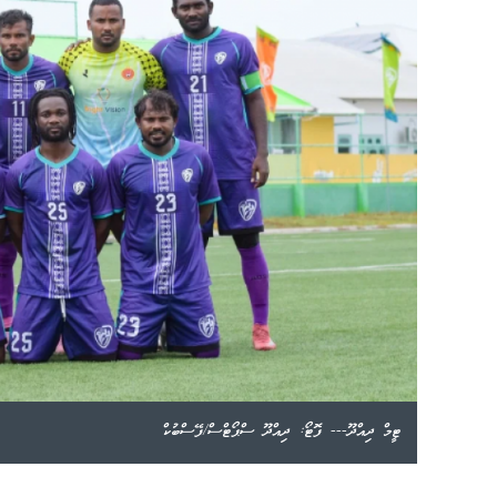
ޓީމް ދިއްދޫ--- ފޮޓޯ: ދިއްދޫ ސްޕޯޓްސް/ފޭސްބުކް