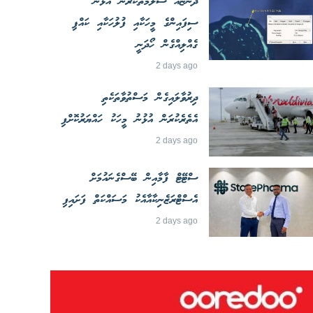
ދޯންޏެއް ސަލާމަތްކުރަން އުޅުނު
ސިފައިންގެ މީހަކާއި ފުލުހަކާއި ކައްޕި
ގެއްލިއްގެން ހޯދަނީ
2 days ago
ދިރުވާލައިގެން މަސްތުވާތަކެތި
އެތެރެކުރަން އުޅުނު މީހަކު ހައްޔަރުކޮށްފި
2 days ago
ސްޓޭޓް ފާމާއިން ބޭސްގެނައުމަށް
އެސްޓްރަޒެނިކާއާއެކު މަސައްކަތް ފަށައިފި
2 days ago