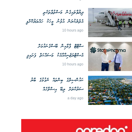
ދިރުވާލައިގެން މަސްތުވާތަކެތި
އެތެރެކުރަން އުޅުނު މީހަކު ހައްޔަރުކޮށްފި
10 hours ago
ސްޓޭޓް ފާމާއިން ބޭސްގެނައުމަށް
އެސްޓްރަޒެނިކާއާއެކު މަސައްކަތް ފަށައިފި
10 hours ago
ކައުންސިލްގެ ބިންތައް ނެގުމުގެ ބާރު
ސަރުކާރަށް ލިބޭ އިސްލާހެއް
a day ago