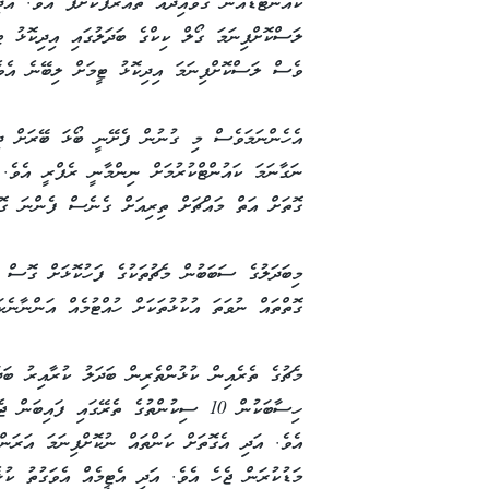
ކައުންޓްޑައުން ގަވާއިދެއް ތައާރަފްކޮށްފަ އެވެ. އަ
ލަސްކޮށްފިނަމަ ގޯލް ކިކްގެ ބަދަލުގައި އިދިކޮޅު ޓީ
ވެސް ލަސްކޮށްފިނަމަ އިދިކޮޅު ޓީމަށް ލިބޭނެ އެވެ
އެހެންނަމަވެސް މި ގުނުން ފެށޭނީ ބޯޅަ ބޭރަށް ދި
ގޮތަށް އަތް މައްޗަށް ތިރިއަށް ގެނެސް ފެންނަ ގޮ
މިބަދަލުގެ ސަބަބުން މެޗުތަކުގެ ފަހުކޮޅަށް ގޮސް 
ގޮތްތައް ނުވަތަ އުކުޅުތަކަށް ހުއްޓުމެއް އަންނާނެކަ
މެޗުގެ ތެރެއިން ކުޅުންތެރިން ބަދަލު ކުރާއިރު ބަދ
ހިސާބަކުން 10 ސިކުންތުގެ ތެރޭގައި ފައި
މަޑުކުރަން ޖެހެ އެވެ. އަދި އެޓީމެއް އެވަގުތު ކުޅެ