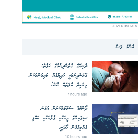
ADVERTISEMEN
އެންމެ ފަސް
ދުނިޔޭގެ ގާތުންދިނުމުގެ ހަފުތާ:
ގާތުންދިނުމަކީ ހަދިޔާއެއް، މައިވަންތަކަން
މިނެކިރާ އާލަތެއް ނޫން!
7 hours ago
ދޯންޏެއް ސަލާމަތްކުރަން އުޅުނު
ސިފައިންގެ މީހަކާއި ފުލުހަކާއި ކައްޕި
ގެއްލިއްގެން ހޯދަނީ
10 hours ago