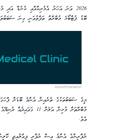
2026 ވަނަ އަހަރު އެމެރިކާއާއި ކެނެޑާ އަދި މ
ބޮޑު ފުޓްބޯޅަ މުބާރާތް ތަފާތުވަނީ ގިނަ ސަބަބުތަކ
ADVERTISEMENT
މީގެ ސަބަބުތަކުގެ ތެރެއިން އެންމެ ބޮޑަށް ފާހަގަކޮ
މުބާރާތަށް މުޅިން އަލަށް 11 
އެވެ.
ރެފްރީންގެ އެންމެ އިސް ރެފްރީ ޕިއާލުއިޖީ ކޮލީނާ