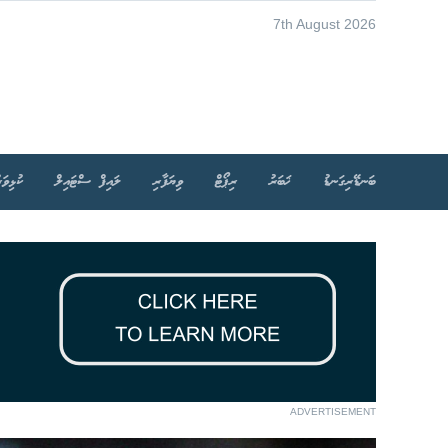
7th August 2026
ބަނޑޭރިގަނޑު
ޚަބަރު
ރިޕޯޓް
ވިޔަފާރި
ލައިފް ސްޓައިލް
ކުޅިވަރ
ADVERTISEMENT