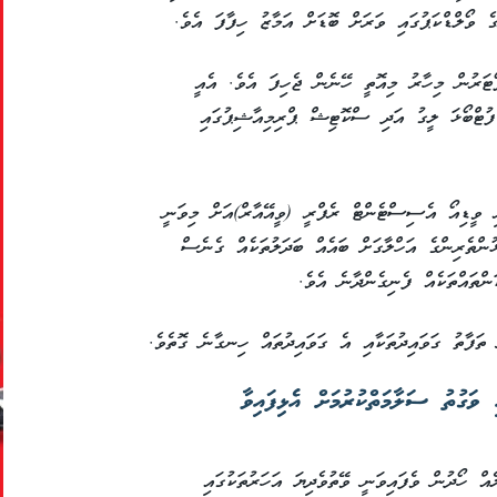
ެ ވޯލްޑްކަޕުގައި ވަރަށް ބޮޑަށް އަމާޒު ހިފާފަ އެވެ.
ޯޓަރުން މިހާރު މިއޮތީ ހޭނެން ޖެހިފަ އެވެ. އެއީ
ުޓްބޯޅަ ލީގު އަދި ސްކޮޓިޝް ޕްރިމިއާޝިޕުގައި
ރި ވީޑިއޯ އެސިސްޓެންޓް ރެފްރީ (ވީއޭއާރް)އަށް މިވަނީ
ުންތެރިންގެ އަހްލާގަށް ބައެއް ބަދަލުތަކެއް ގެނެސް
ްތައްތަކެއް ފެނިގެންދާނެ އެވެ.
 ތަފާތު ގަވައިދުތަކާއި އެ ގަވައިދުތައް ހިނގާނެ ގޮތެވެ.
 ވަގުތު ސަލާމަތްކުރުމަށް އެޅިފައިވާ
އް ހޯދުން ވެފައިވަނީ ވޭތުވެދިޔަ އަހަރުތަކުގައި