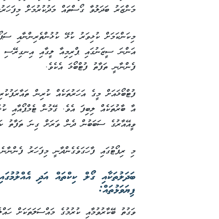
މަންޒަރު ބަދަލުވާ ގޯސްތައް މަދުކުރުމަށް މިފަހަރުގ
މިކަންކަމަށް ކުޅިވަރު ކުޅޭ ކުޅުންތެރިންނާއި ސަޕ
އަންނަ ސީޒަނުގައި ޕްރިމިއާ ލީގާއި އިނގިރޭސި ފ
ފެންނާނީ ތަފާތު ފުޓްބޯޅަ އެކެވެ.
ފުޓްބޯޅައަށް މީގެ އަހަރުތަކެއް ކުރިން ތައާރަފުކު
އާ ބާރުތަކެއް ލިބިފަ އެވެ. ގޭމުން ޓެމްޕޯއާއި ކުޅ
ވީއޭއާރުގެ ސަބަބުން ދެން ވަރަށް ގިނަ ތަފާތު ކަނ
މި ރިޕޯޓުގައި ފާހަގަވެގެންދާނީ މިފަހަރު ފެންނާނެ
ބަދަލުތަކާއި ގޯލް ކިކްތައް އަދި އެއްލުމުގައި
ފިޔަވަޅުތައް:
ވަގުތު ބޭކާރުވުމާއި ކުރުމުގެ މައްސަލަތަކަށް ހައްލެ