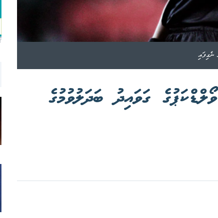
T
ނެގިފައި
ލްޑްކަޕުގެ ގަވައިދު ބަދަލުވުމުގެ