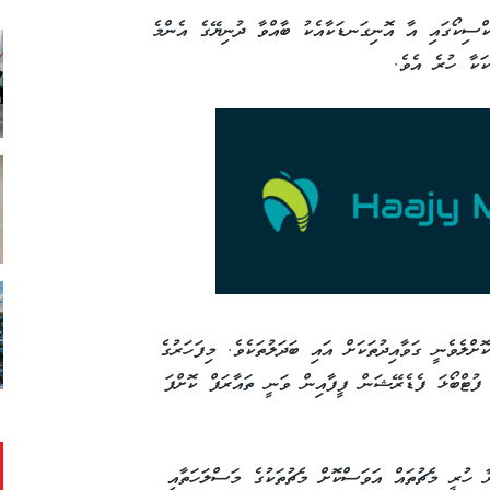
ެކްސިކޯގައި އާ އޮނިގަނޑަކާއެކު ބާއްވާ ދުނިޔޭގެ އެންމެ
ަކާ ހުރެ އެވެ.
ށްލެވެނީ ގަވާއިދުތަކަށް އައި ބަދަލުތަކެވެ. މިފަހަރުގެ
ގަވައިދެއް ދުނިޔޭގެ ފުޓްބޯޅަ ފެޑެރޭޝަން ފީފާއިން ވަނީ ތައާރަފް ކޮށްފަ
 ހުރީ މެޗުތައް އަވަސްކޮށް މެޗުތަކުގެ މަސްލަހަތާއި