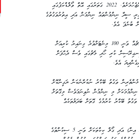
ކޮލީނާއަށް ދިމާވެފައި އޮތް އެންމެ ބޮޑު އެއް ގޮންޖެހުމަށެވެ. 2022 ގަތަރުގައި އޮތް ވޯލްޑްކަޕުގައި
ރީ ސީދާ ނިންމުންތައް ނިންމަން އަދި އިތުރުވަގުތުގެ
T
ް ބުނެފަ އެވެ.
އެފަހަރުގެ ވޯލްޑްކަޕު ހުޅުވުމަށް ކުޅުނު ހުރިހާ މެޗެއް ވަނީ 100 މިނެޓަށްވުރެ ގިނައިރު ކުރިއަށް
 އިރާނުގެ މައްޗަށް 6 - 2 ން އިނގިރޭސިން ކުރި ހޯދި މެޗުގައި ވެސް ދެހާފަށް
ޅުންތެރިން ވަގުތު ބޭކާރު ނުކުރާނެކަން ޔަގީންކޮށް
 ނިންމުމަކަށް މި ނިންމުން ނުވިނަމަވެސް މިގޮތަށް
ވަގުތު ބޭކާރު ކުރުމުގެ ގޮތަށް ބަދަލުތަކެއް
މީގެއިތުރުން ބޭރަށް ދާ ބޯޅަތައް އެއްލުމަށް (ތްރޯ އިން) އަދި ގޯލް ކިކްތަކަށް ވަނީ 5 ސިކުންތުގެ