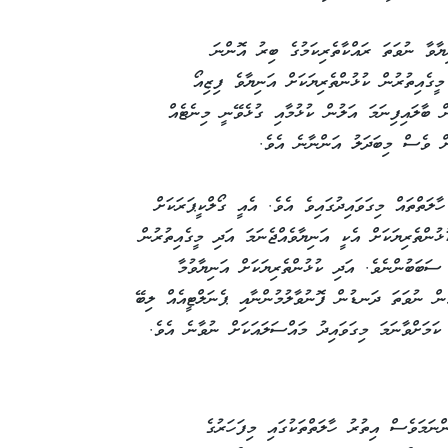
ޔާވާ ނުވަތަ ރައްކާތެރިކަމުގެ ބިރު އޮންނަ
ީގެއިތުރުން ކުޅުންތެރިޔަކަށް އަނިޔާވެ ފިޒިއޯ
ް ބާލައިފިނަމަ އަލުން ކުޅުމާއި ގުޅެވޭނީ މިނެޓެއް
ަށް ވެސް މިބަދަލު އަންނާނެ އެވެ.
ލަތްތައް މިގަވައިދުގައިވެ އެވެ. އެއީ ގޯލްކީޕަރަކަށް
ޅުންތެރިޔަކަށް އެކީ އަނިޔާވެއްޖެނަމަ އަދި މީގެއިތުރުން
ަބަބުންނެވެ. އަދި ކުޅުންތެރިޔަކަށް އަނިޔާވުމާ
މުން ނުވަތަ ދަނޑުން ފޮނުވާލުމުންނާއި ޕެނަލްޓީއެއް ލިބޭ
ކަމަށްވާނަމަ މިގަވައިދު މައްސަލައަކަށް ނުވާނެ އެވެ.
ނަމަވެސް އިތުރު ހާލަތްތަކުގައި މިފަހަރުގެ