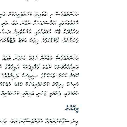
އެހެންނަމަވެސް މި ގަވައިދު ކުޅުންތެރިޔަކަށް އަނި
ހާލަތްތަކުގައި މައްސަލައަކަށް ނުވާނެ އެވެ. އަދި މ
ފަރުވާދޭން ޖެހޭ ހާލަތެއްގައި ކުޅުންތެރިޔާ ދަނޑުނ
ފަހުންނެވެ. ވޯލްުޑްކަޕުގެ އިތުރު ކުލަބް ފުޓްބޯޅައ
އެހެންނަމަވެސް ވަގުތުން ކުޅުމާ ގުޅެވޭނެ ބައެއް ހާ
އަނިޔާވެއްޖެނަމަ ނުވަތަ ގޯލްކީޕަރަކާ އެޓީމެއްގެ ކު
ބޮލަށް ކަހަލަ ތަނަކަށްވާ ސީރިއަސް އަނިޔާއެއްގެ ސ
ގުޅިގެން އިދިކޮޅު ކުޅުންތެރިޔަކަށް ކާޑެއް ދެއްކު
ހާލަތުގައި ޕެނަލްޓީ ޖަހަނީ އަނިޔާވި ކުޅުންތެރިޔާ 
ވީއޭއާރު
ގިނަ ސަޕޯޓަރުންނަށް ކަމުނުގޮސްދާނެ އެވެ. އެހެން