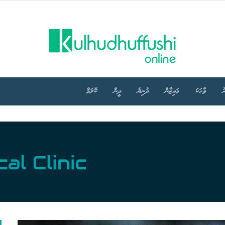
ު
ވާހަކަ
މައިޒާން
ދުނިޔެ
ދީން
ކޮލަމް