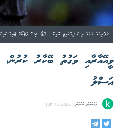
ރެފްރީންގެ އެންމެ އިސް ޕިއާލުއިޖީ ކޮލީނާ--- ފޮޓޯ: ދީސް ފުޓްބޯލް ޓައިމްސްއިން 
ވީއޭއާރާއި ވަގުތު ބޭކާރު ކުރުން، ވޯ
އަސްލު
މުޙައްމަދު އަހުމަދު
Jun 10, 2026