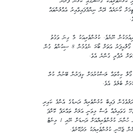
ދި ކުޅުންތެރިއަކު ގަސްދުގައި ކުޅުން ފެށުން
މަށް ކޯނަރެއް ދޭން ނިންމާފައިވާއިރު އެއްލުންތައް
.
އުމަކުން ނޫނެވެ. ކުޅުންތެރިއަކު މާ ގިނަ ވަގުތު
ނަގާނަމަ ކައުންޓްކުރުމަށް ނިންމާނީ ރެފްރީ އެވެ. ގޯލްކީޕަރު އަތަށް ބޯޅަ ނެގުމުން 8 ސިކުންތު ގުނާ
ތަށް ރެފްރީ ގުނާނެ އެވެ.
ގޯލް ކިކްތައް ލަސްކުރުމަށް ކީޕަރުން ބޭނުން ކުރާ
މަށް ބެލެވެ އެވެ.
ަލުވެގެން ފައިބާ ކުޅުންތެރިޔާ ދަނޑުގެ އެންމެ ކައިރި
ބަން ޖެހޭ ގަވައިދެއް ވެސް މިވަނީ އަލަށް ތައާރަފް ކޮށްފަ
އެވެ. އަދި އެގޮތަށް ކަންތައް ނުކޮށްފިނަމަ އަރަން ހުންނަ ކުޅުންތެރިޔާއަށް ދަނޑަށް ނޭރި 1 މިނެޓު
ން ޖެހޭނީ ކުޅުންތެރިޔަކު މަދުކޮށެވެ.