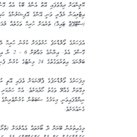
އިޓާލިއަން ރެފްރީ ވަނީ އޭނާގެ އޮފިޝަލުންގެ ކައި
(ސްޓޮޕޭޖް ޓައިމް) ތެރެއަށް ހުރިހާ ވަގުތެއް ލުމަށ
ގޮސްފަ އެވެ.
ބަލާނަމަ އިތުރުވަގުތުގެ 24 މިނެޓުގެ ކުޅުން ފެނިގެންދިޔަ އެވެ.
މިފަހަރުގެ ވޯލްޑްކަޕުގެ ޕްލޭނަކަށް ވެފައި އޮތީ ކު
މިގޮތަށް ގެއްލޭ ވަގުތު ހޯދުމަށެވެ. އެހާ ހަރުކަށި
ނިންމާފައިވަނީ މިކަމުގެ ސަބަބުން ކުޅުންތެރިންގެ 
ގެނައުމަށެވެ.