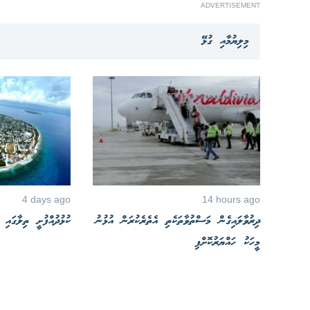
ADVERTISEMENT
މިލިޔުމާއި ގުޅޭ
4 days ago
14 hours ago
ދިރުވާލައިގެން މަސްތުވާތަކެތި އެތެރެކުރަން އުޅުނު
ކުޅުދުއްފުށީ ތިލާގައި
މީހަކު ހައްޔަރުކޮށްފި