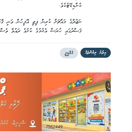
ކެންޑިޑޭޓެކެވެ.
ނަޖުދާގެ މައްޗަށް ކުރިން ޕީޖީ އޮފީހުން ވަނީ ޤާނޫ
ޤަޞްދުގައި ހުރަސް އެޅުމުގެ ކުށުގެ ދައުވާ ވެސް އ
އިތުރު ލިޔުންތައް
އެމްޑީޕީ