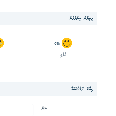
މިލިޔުން ކިޔާލުމުން
0%
އުފާވި
ހިޔާލް ފާޅުކުރައްވާ
ނަން