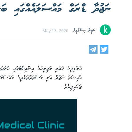
ނަޖުދާ ޑްރަގް މައްސަލައެއްގައި ބަން
ނަބީލާ އިސްމާޢީލް
May 13, 2026
އެމްޑީޕީގެ ޤައުމީ މަޖިލީހުގެ އިންތިހާބުގައި ކުޅުދ
އާއިޝަތު ނަޖުދާ އަލީ މަސްތުވާތަކެތީގެ މައްސަލައެ
ޖަހައިފިއެވެ.