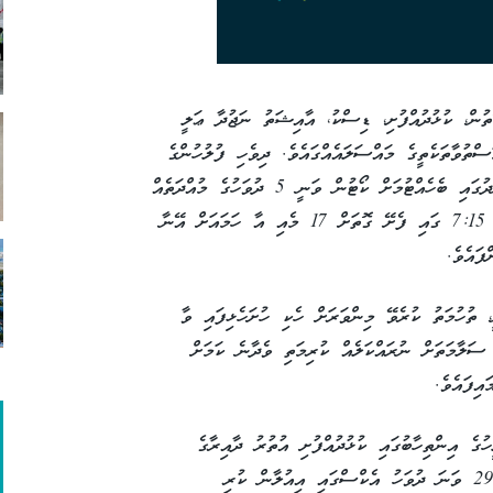
ުން، ކުޅުދުއްފުށި، ޑިސްކު، އާއިޝަތު ނަޖުދާ ޢަލީ
ަސްތުވާތަކެތީގެ މައްސަލައެއްގައެވެ. ދިވެހި ފުލުހުންގެ
ހިދުމަތުން ހުށަހެޅި މި މައްސަލާގައި ނަޖުދާ ބަންދުގައި ބެހެއްޓުމަށް ކޯޓުން ވަނީ 5 ދުވަހުގެ މުއްދަތެއް
ދީފައެވެ. މި މަހުގެ 12 ވަނަ ދުވަހުގެ ހެނދުނު 7:15 ގައި ފެށޭ ގޮތަށް 17 މެއި އާ ހަމައަށް އޭނާ
ފައެވެ.
 ތުހުމަތު ކުރެވޭ މިންވަރަށް ހެކި ހުށަހެޅިފައި ވާ
 ސަލާމަތަށް ނުރައްކަލެއް ކުރިމަތި ވެދާނެ ކަމަށް
އިފައެވެ.
ުގެ އިންތިހާބުގައި ކުޅުދުއްފުށި އުތުރު ދާއިރާގެ
ރައީސް ކަމަށް ވާދަކުރައްވާ ކަން މިދިޔަ މަހުގެ 29 ވަނަ ދުވަހު އެކްސްގައި އިއުލާން ކުރި