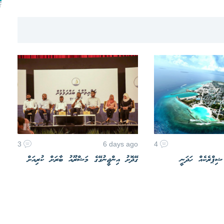
T
3
6 days ago
4
 ޝިޕްރެކެއް ހަދަނީ
ގޭދޮށު އިންޖީނުގޭގެ މަޝްރޫއު ބާރަށް ކުރިއަށް