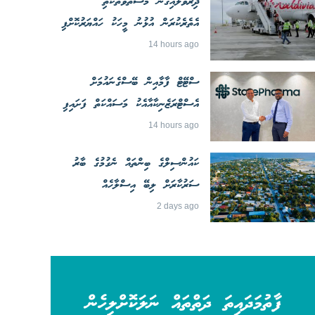
ދިރުވާލައިގެން މަސްތުވާތަކެތި
އެތެރެކުރަން އުޅުނު މީހަކު ހައްޔަރުކޮށްފި
14 hours ago
ސްޓޭޓް ފާމާއިން ބޭސްގެނައުމަށް
އެސްޓްރަޒެނިކާއާއެކު މަސައްކަތް ފަށައިފި
14 hours ago
ކައުންސިލްގެ ބިންތައް ނެގުމުގެ ބާރު
ސަރުކާރަށް ލިބޭ އިސްލާހެއް
2 days ago