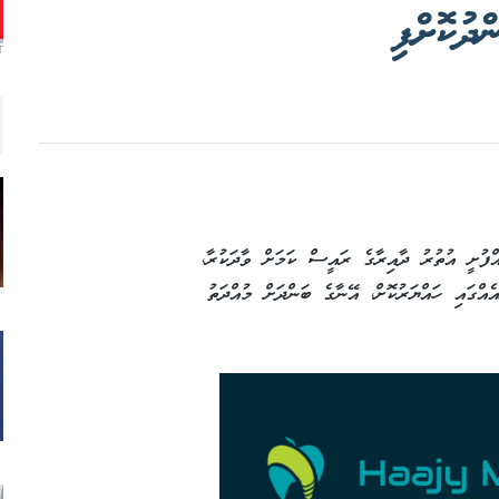
ދުކޮށްފި
T
ުއްފުށީ އުތުރު ދާއިރާގެ ރައީސް ކަމަށް ވާދަކުރާ،
އްގައި ހައްޔަރުކޮށް، އޭނާގެ ބަންދަށް މުއްދަތު