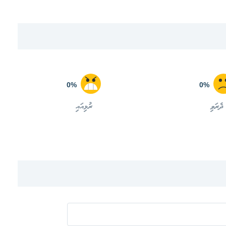
0%
0%
ދެރަވި
ރުޅިއައި