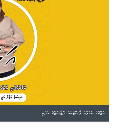
ނަޖްދާގެ ކެމްޕޭން ޕޯސްޓަރެއް--ފޮޓޯ:ނަޖްދާ އެފްބީ