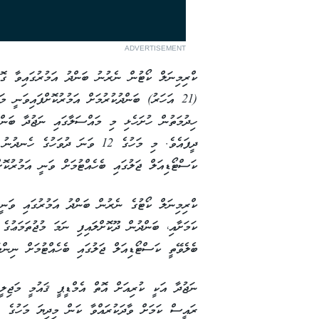
ADVERTISEMENT
ކްރިމިނަލް ކޯޓުން ނެރުނު ބަންދު އަމުރުގައިވާ ގޮތ
(21 އަހަރު) ބަންދުކުރުމަށް އަމުރުކޮށްފައިވަނީ މ
ކަސްޓޯޑިއަލް ޖަލުގައި ބެހެއްޓުމަށް ވަނީ އަމުރުކޮށް
ކްރިމިނަލް ކޯޓުގެ ނެރުން ބަންދު އަމުރުގައި ވަނީ،
ކަމަށާއި، ބަންދުން ދޫކޮށްލައިފި ނަމަ މުޖުތަމަޢުގެ
ބެލެވޭތީ ކަސްޓޯޑިއަލް ޖަލުގައި ބެހެއްޓުމަށް ނިންމަ
ނަޖުދާ އަކީ ކުރިއަށް އޮތް އެމްޑީޕީ ޤައުމީ މަޖިލީހ