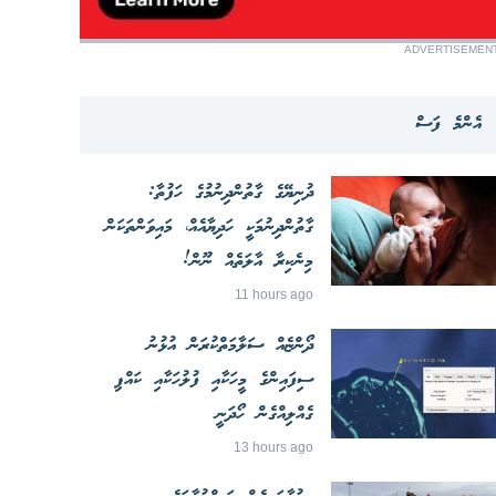
ADVERTISEMEN
އެންމެ ފަސް
ދުނިޔޭގެ ގާތުންދިނުމުގެ ހަފުތާ:
ގާތުންދިނުމަކީ ހަދިޔާއެއް، މައިވަންތަކަން
މިނެކިރާ އާލަތެއް ނޫން!
11 hours ago
ދޯންޏެއް ސަލާމަތްކުރަން އުޅުނު
ސިފައިންގެ މީހަކާއި ފުލުހަކާއި ކައްޕި
ގެއްލިއްގެން ހޯދަނީ
13 hours ago