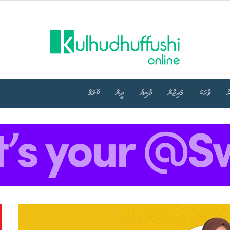
ު
ވާހަކަ
މައިޒާން
ދުނިޔެ
ދީން
ކޮލަމް