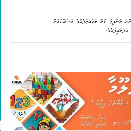
ނު ތަންފީޒު ކުރާ މުވައްޒަފެއްގެ މަސައްކަތަށް
ުފުލައިފައެވެ.