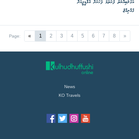
އަގުލަބިއްޔަތު ފުރަތަމަ ފަހަރަށް އެމްޑީޕީއަށް
ގެއްލިއްޖެ
«
1
2
3
4
5
6
7
8
»
Page:
News
KO Travels