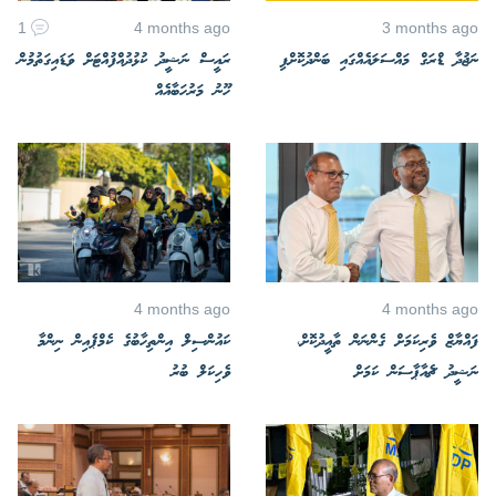
1
4 months ago
3 months ago
ނަޖުދާ ޑްރަގް މައްސަލައެއްގައި ބަންދުކޮށްފި
ރައީސް ނަޝީދު ކުޅުދުއްފުއްޓަށް ވަޑައިގަތުމުން
ހޫނު މަރުހަބާއެއް
4 months ago
4 months ago
ފައްޔާޒް ވެރިކަމަށް ގެންނަން ތާއީދުކޮށް،
ކައުންސިލް އިންތިހާބުގެ ކެމްޕެއިން ނިންމާ
ނަޝީދު ޗެއާޕާސަން ކަމަށް
ވެހިކަލް ބުރު