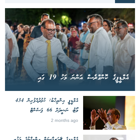
އެމްޑީޕީގެ ކޮންގްރެސް އަންނަ މަހު 19 ގައި
އެމްޑީޕީ އިންތިހާބު: ކުޅުދުއްފުށިން 434
ވޯޓު، ނަޝީދަށް 66 ޕަސެންޓް
2 months ago
އެމްޑީޕީގެ ޗެއަރޕާސަން އިންތިޚާބުގެ ވަގުތީ