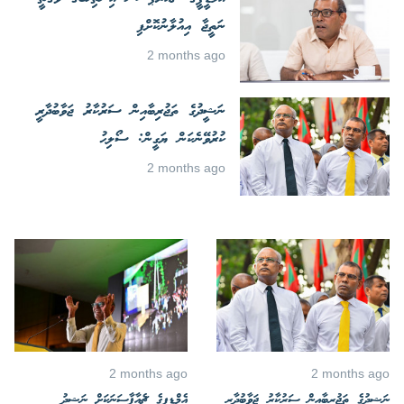
ނަތީޖާ އިއުލާނުކޮށްފި
2 months ago
ނަޝީދުގެ ތަޖުރިބާއިން ސަރުކާރު ޖަވާބުދާރީ
ކުރުވޭނެކަން ޔަގީން: ސޯލިޙު
2 months ago
2 months ago
2 months ago
ނަޝީދުގެ ތަޖުރިބާއިން ސަރުކާރު ޖަވާބުދާރީ
އެމްޑީޕީގެ ޗެއާޕާސަނަކަށް ނަޝީދު