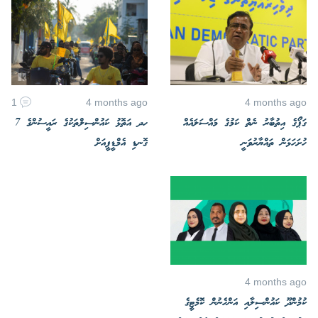
1
4 months ago
4 months ago
ގަޕޯގެ އިތުބާރު ނެތް ކަމުގެ މައްސަލައެއް
ހދ އަތޮޅު ކައުންސިލްތަކުގެ ރައީސުންގެ 7
ހުށަހަޅަން ތައްޔާރުވަނީ
ގޮނޑި އެމްޑީޕީއަށް
4 months ago
ކުމުންދޫ ކައުންސިލާއި އަންހެނުން ކޮމެޓީގެ