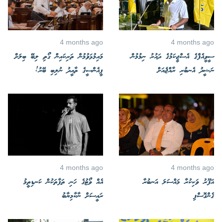
4 months ago
4 months ago
ސީވީއެފްގެ އެސްޖީކަމުގެ ދައުރު ނިމުމުން،
މައިމުޅަވުމުން ތަރިކައިން ގޯތި ލިބޭ ބިލަށް
ނަޝީދު އެނބުރި ރާއްޖެއަށް
ޕީއެންސީގެ ތާއީދު ނުލިބި ބޭރު!
4 months ago
4 months ago
ޣަފޫރު ވަކިކުރާ މައްސަލަ އަނބުރާ
އެއް ވޯޓުގެ ހަނި ތަފާތަކުން ކަނޑިތީމު
ގެންގޮސްފި
ރައީސަށް ނާކާމިޔާބު