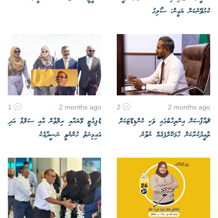
ކުރުވޭނެކަން ޔަގީން: ސޯލިޙު
1
2 months ago
2
2 months ago
ޗެއާޕާސަން އިންތިހާބުގައި ވަކި ކެންޑިޑޭޓަކަށް
ޑެޕިއުޓީ މޭޔަރާއި ރިލްވާން އާއި ސަލްމާ އަދި
ތާއީދުކުރާކަން ހާމަކޮށްފައެއް ނުވާނެ
އައިމިނަތު ހުންނެވީ ނަޝީދާއެކު