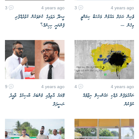
3
4 years ago
3
4 years ago
ވެރިން ރަށަށް އައުމުން މަރުހަބާ ކިޔަންވީ
ރީނދޫ ދަޅައިގެ ކުލަވަރުން ކުޅުދުއްފުށި
މިހެން ...
ފެންނަނީ ކިހިނެއް؟
9
4 years ago
4
4 years ago
ނަނާހުވަފެން ދެއްކި ކައުންސިލް ނިޒާމެއް
މޭޔަރު އާތިފާއި މެންބަރު ޔާސިރުގެ ތާއީދު
ނުފެނުން
ނަޝީދަށް