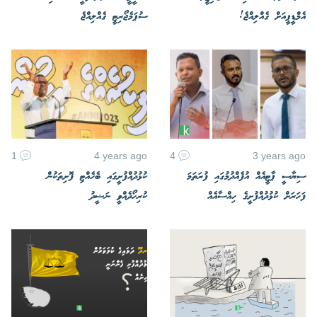
އެމްޑީޕީއަށް ގެއްލިއްޖެ!
ސުޕަމެޖޯރިޓީ ގެއްލިއްޖެ
1
4 years ago
4
3 years ago
ސިޔާސީ ޕާޓީއެއް އުފެއްދުމުގައި ފުރަތަމަ
ކުޅުދުއްފުށީގައި ބެހެއްޓި ފޮށިތަކުން
ފަހަރަށް ކުޅުދުއްފުށީގެ ހިއްސާއެއް
ކުރިހޯދެއްވީ ނަޝީދު