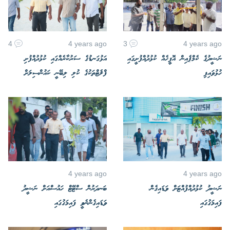
4
4 years ago
3
4 years ago
ނަޝީދުގެ ކެމްޕެއިން އޮފީހެއް ކުޅުދުއްފުށީގައި
އަޅުގަނޑުގެ ސަރުކާރެއްގައި ކުޅުދުއްފުށި
ހުޅުވައިފި
ފްލެޓްތަކުގެ ކުލި ލިބޭނީ ކައުންސިލަށް
4 years ago
4 years ago
ނަޝީދު ކުޅުދުއްފުއްޓަށް ވަޑައިގެން،
ބަނދަރުން ސްޓޭޓް ހައުސްއަށް ނަޝީދު
ފައިމަގުގައި
ވަޑައިގެންނެވީ ފައިމަގުގައި