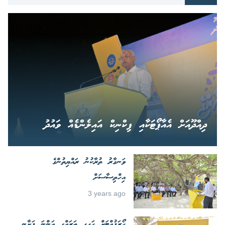
ދިއްދޫއަށް އެއާޕޯޓަކާއި ޕިކްނިކް އައިލެންޑެއް ވައުދު
ވަނގާރު ތުރާކުނު ރައްޔިތުންގެ
އިހްތިސާސަށް
3 years ago
ހޯރަފުއްޓަށް ހަގީގީ ތަރައްގީ އަންނަ ފަށާނީ