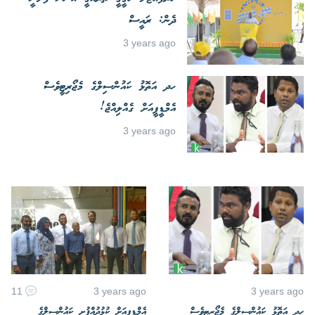
ދެން: ރައީސް
3 years ago
ހދ އަތޮޅު ކައުންސިލްގެ މެޖޯރިޓީވެސް
އެމްޑީޕީއަށް ގެއްލިއްޖެ!
3 years ago
11
3 years ago
3 years ago
ހދ އަތޮޅު ކައުންސިލްގެ މެޖޯރިޓީވެސް
އެމްޑީޕީއަށް ކުޅުދުއްފުށީ ކައުންސިލްގެ