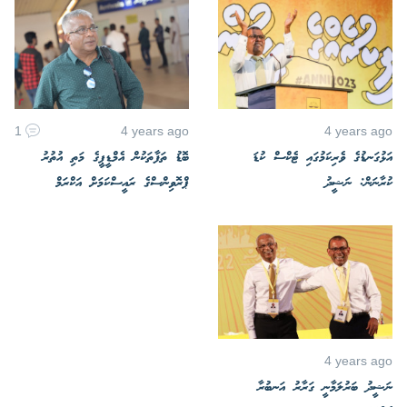
1
4 years ago
4 years ago
އަޅުގަނޑުގެ ވެރިކަމުގައި ޓެކްސް ކުޑަ
ބޮޑު ތަފާތަކުން އެމްޑީޕީގެ މަތި އުތުރު
ކުރާނަން: ނަޝީދު
ޕްރޮވިންސްގެ ރައީސްކަމަށް އަކްރަމް
4 years ago
ނަޝީދު ބަރުލަމާނީ ގަރާރު އަނބުރާ