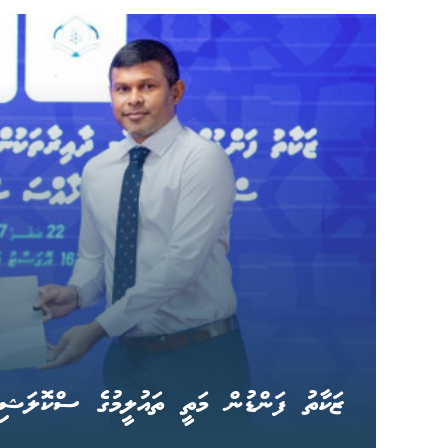
ޒަކާތު ފަންޑުން މަތީ ތައުލީމުގެ ސްކޮލަޝިޕްތ