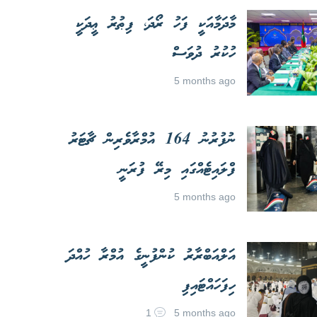
މާދަމާއަކީ ފަހު ރޯދަ، ފިޠުރު ޢީދަކީ
ހުކުރު ދުވަސް
5 months ago
ނުފުރުނު 164 އުމްރާވެރިން ޗާޓަރު
ފްލައިޓެއްގައި މިރޭ ފުރަނީ
5 months ago
އަލްއަބްރާރު ކުންފުނީގެ އުމްރާ ހުއްދަ
ހިފަހައްޓައިފި
1
5 months ago