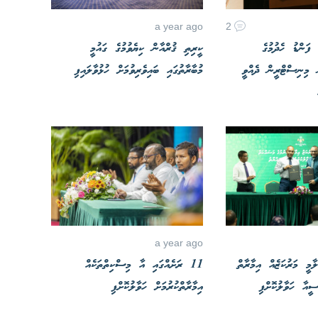
a year ago
2
 ފަންޑު ހެދުމުގެ
ކީރިތި ޤުރްއާން ކިޔެވުމުގެ ގައުމީ
ް މިނިސްޓްރީން ދެއްވީ
މުބާރާތުގައި ބައިވެރިވުމަށް ހުޅުވާލައިފި
a year ago
ާމީ މަރުކަޒެއް އިމާރާތް
11 ރަށެއްގައި އާ މިސްކިތްތަކެއް
ީއާ ހަވާލުކޮށްފި
އިމާރާތްކުރުމަށް ހަވާލުކޮށްފި