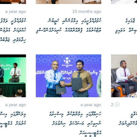
a year ago
10 months ago
ުންގެ ޖާގައިގެ
ކުޅުދުއްފުށީގައި އިމާމުންނާއި ޚަތީބުން
ކުޅުދުއްފުށީ ވަޤްފު
ިންގާ އަޅައިފި
ތާޒާކުރުމުގެ ޕްރޮގްރާމްއެއް ކުރިއަށްގެންގޮސްފި
ހުއްދައަށް އެދުމުނ
ހިތާމަވެރި ޖަވާބެއް
a year ago
a year ago
2
ލާމީ
ހަނިމާދޫގައި އިމާރާތްކުރާ މިސްކިތުގެ
މިލަންދޫގައި އިސްލ
ކޮށްދިނުމަށް
ނުނިމިހުރި މަސައްކަތް ނިންމުމަށް
ކުރުމަށް އެމްޓީސީސ
އެމްޓީސީސީއަށް