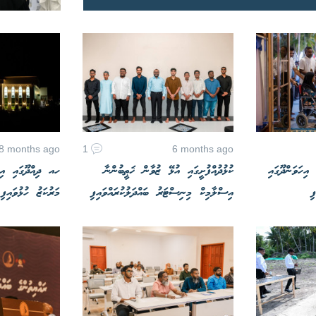
8 months ago
1
6 months ago
އިހަވަންދޫގައި
ކުޅުދުއްފުށީގައި އުޅޭ ޒުވާން ޚަޠީބުންނާ
ހއ ދިއްދޫގައި އިމ
ި
އިސްލާމިކް މިނިސްޓަރު ބައްދަލުކުރައްވައިފި
މަރުކަޒު ހުޅުވައިފި