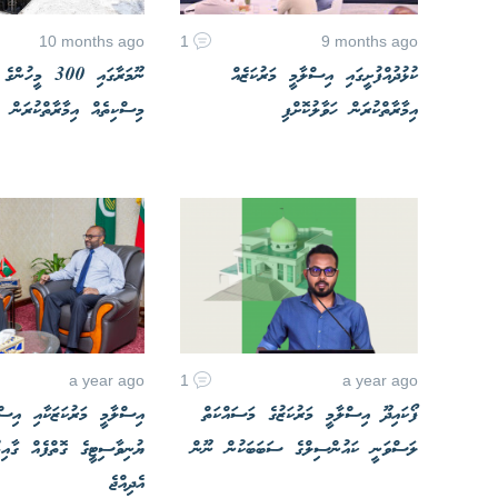
10 months ago
1
9 months ago
ކުޅުދުއްފުށީގައި އިސްލާމީ މަރުކަޒެއް
ނޫމަރާގައި 300 މީހ
އިމާރާތްކުރަން ހަވާލުކޮށްފި
މިސްކިތެއް އިމާރާތްކުރަން ބ
a year ago
1
a year ago
ފޯކައިދޫ އިސްލާމީ މަރުކަޒުގެ މަސައްކަތް
އިސްލާމީ މަރުކަޒަކާއި އިސް
ލަސްވަނީ ކައުންސިލްގެ ސަބަބަކުން ނޫން
ޔުނިވާސިޓީގެ ގޮތްފެއް ގާއިމު
އެދިއްޖެ