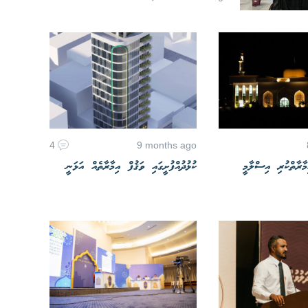
4
9 months ago
ާރާތްކުރި އިސްލާމީ
ކުޅުދުއްފުށީގައި ވަޤުފް އިމާރާތެއް އަޅަނީ