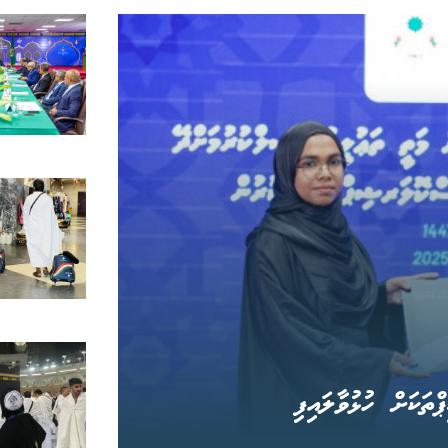
ަކަށް ހުޅުވާލައިފި