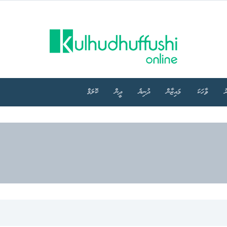
ު
ވާހަކަ
މައިޒާން
ދުނިޔެ
ދީން
ކޮލަމް