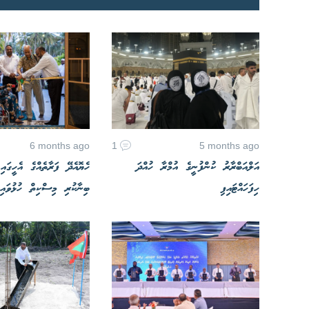
6 months ago
1
5 months ago
އަލްއަބްރާރު ކުންފުނީގެ އުމްރާ ހުއްދަ
ހެޔޮއެދޭ ފަރާތެއްގެ އެހީގައި 
ހިފަހައްޓައިފި
ބިނާކުރި މިސްކިތް ހުޅުވައިފ