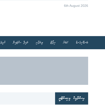
6th August 2026
ބަނޑޭރިގަނޑު
ޚަބަރު
ރިޕޯޓް
ވިޔަފާރި
ލައިފް ސްޓައިލް
ކުޅިވަރ
އިސްލާމިކް މިނިސްޓްރީ