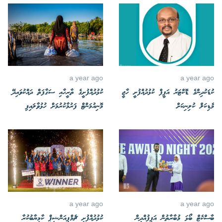
a year ago
a year ago
ކުޑަކުދިންގެ ޑޮކްޓަރު އަފީފް ކުޅުދުއްފުށީ ހާޖީ
ކުޅުދުއްފުށީގެ ތާރީހާއި ސަގާފަތް ދައްކުވައިދޭ
މެޑިކަލް ކުލިނިކަށް
މޮނިއުމަންޓް ފަރުމާކުރުމަށް ހުޅުވާލައިފި
a year ago
a year ago
ބާސްކެޓް ބޯޅަ މުބާރާތުން އަފީފުއްދީން
ކުޅުދުއްފުށީ ޗެމްޕިއަންޝިޕް ކާމިޔާބުކުރާ