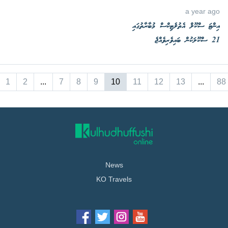
a year ago
އިންޓަ ސްކޫލް އެތުލެޓިކްސް މުބާރާތުގައި
21 ސްކޫލަކުން ބައިވެރިވެއްޖެ
1
2
...
7
8
9
10
11
12
13
...
88
News
KO Travels