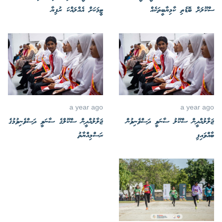
ސްކޫލަށް ބޮޑެތި ކާމިޔާބީތަކެއް
ޓީމަކަށް އެއްލައްކަ ރުފިޔާ
a year ago
a year ago
ޖަލާލުއްދީން ސްކޫލު ސާނަވީ ދަސްވެނިވުން
ޖަލާލުއްދީން ސްކޫލްގެ ސާނަވީ ދަސްވެނިވުމުގެ
ބާއްވައިފި
ރަސްމިއްޔާތު