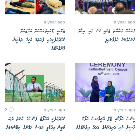
a year ago
a year ago
ޤުރުއާން މުބާރާތް ޖުލައި 19 ގައި، އިނާމު
ޓެކްސީ ޑްރައިވަރުންނަށް އަމާޒުކޮށް
ހުށަހެޅުމަށް ހުޅުވާލައިފި
ކުޅުދުއްފުށީގައި ފުރަތަމަ އެހީގެ ތަމްރީން
ޕްރޮގުރާމެއް
3
a year ago
a year ago
ޑީންސް އެވޯޑާއި ޓޮޕް އެޗީވާރސް އެވޯޑް
ކުޅުދުއްފުށީ އެއާޕޯޓް ފެންސުގެ ހާލަތު ދެރަ،
ހާސިލު ކުރި ދަރިވަރުންގެ އަދަދު އިތުރުވެއްޖެ
މުބީން ވިދާޅުވީ އަވަސް ހައްލެއް ލިބޭނެކަމަށް