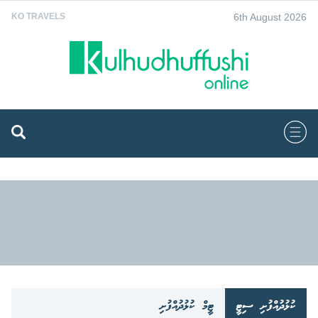
6th August 2026
KO TRAVELS
ކުޅުދުއްފުށި ސިޓީ
ޓީމް ކުޅުދުއްފުށި