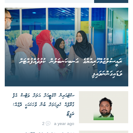
ރައީސުލްޖުމްހޫރިއްޔާގެ އަނބިކަނބަލުން ކުޅުދުއްފުއްޓަށް
ވަޑައިގަންނަވައިފި
ސްޓެއަރިން ކޮމެޓީއަށް އަލަށް ވަޓްސް އެޕް
ގުރޫޕެއް ހެދިކަމަށް ބުނާ ވާހަކައަކީ ދޮގެއް:
ރަފީޓޯ
2
a year ago