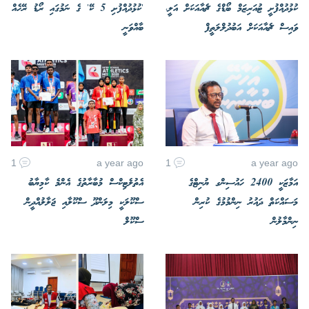
ކުޅުދުއްފުށީ ޓުއަރިޒަމް ބޯޑްގެ ޗެއާއަކަށް އަލީ،
'ކުޅުދުއްފުށި 5 ކޭ' ގެ ނަމުގައި ރޯޑު ރޭހެއް
ވައިސް ޗެއާއަކަށް އަބުދުލްލަތީފް
ބާއްވަނީ
1
a year ago
1
a year ago
އަމާޒަކީ 2400 ހައުސިންގ ޔުނިޓްގެ
އެތުލެޓިކްސް މުބާރާތުގެ އެންމެ ކާމިޔާބު
މަސައްކަތް ދައުރު ނިންމުމުގެ ކުރިން
ސްކޫލަކީ މިލަންދޫ ސްކޫލާއި ޖަލާލުއްދީން
ނިންމާލުން
ސްކޫލް