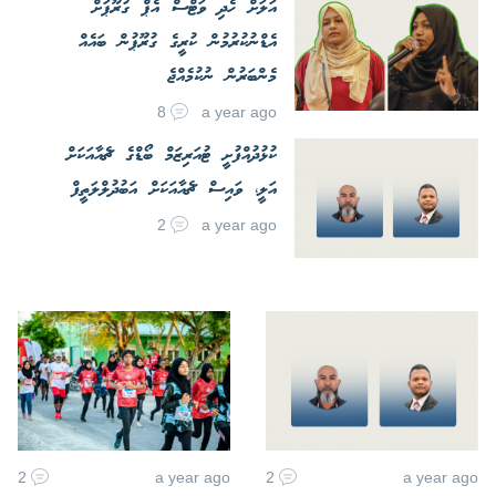
އަލަށް ހެދި ވަޓްސް އެޕް ގުރޫޕަށް
އެޑްނުކުރުމުން ކުރީގެ ގުރޫޕުން ބައެއް
މެންބަރުން ނުކުމެއްޖެ
8
a year ago
ކުޅުދުއްފުށީ ޓުއަރިޒަމް ބޯޑްގެ ޗެއާއަކަށް
އަލީ، ވައިސް ޗެއާއަކަށް އަބުދުލްލަތީފް
2
a year ago
2
a year ago
2
a year ago