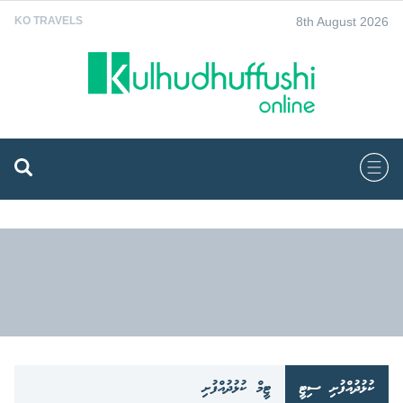
8th August 2026
KO TRAVELS
ކުޅުދުއްފުށި ސިޓީ
ޓީމް ކުޅުދުއްފުށި