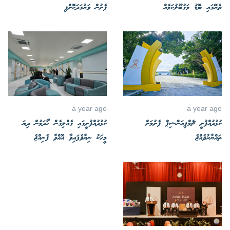
ތެރޭގައި ބޮޑު މަގުބޫލުކަމެއް
ފެށުން ވަރުގަދަކޮށްފި
a year ago
a year ago
ކުޅުދުއްފުށީ ޗެމްޕިއަންޝިޕް ފެށުމަށް
ކުޅުދުއްފުށީގައި ގެއްލިގެން ހޯދަމުން ދިޔަ
ތައްޔާރުވެއްޖެ
މީހަކު ނިޔާވެފައިވާ އޮއްވާ ފެނިއްޖެ