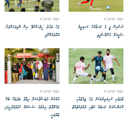
a year ago
a year ago
ހުސެއިން ޕީ ގެ ލަނޑާއެކު ކަނޑިތީމު
ފަހު ވަގުތު 'ހީވެސްނުވޭ' އިން ނޮޅިވަރަންފަރާ
ސެމީއަށް ގެންގޮސްދީފި
އެއްވަރުކޮށްފި
a year ago
a year ago
ވާދަވެރި ކުރިމަތިލުމަކަށް ފަހު ޒިގްޒެގާއި
އުމުރުން ދުވަސްވާރަކަށް ދިމާވާ ތަދުތަކާ ބެހޭ
ކޮރަލްސްއަށް ލަނޑެއް ނުޖެހި އެއްވަރުވެއްޖެ
މައުލޫމާތު ދިނުމުގެ ސެޝަނެއް ކުޅުދުއްފުށީގައި
ބާއްވަނީ