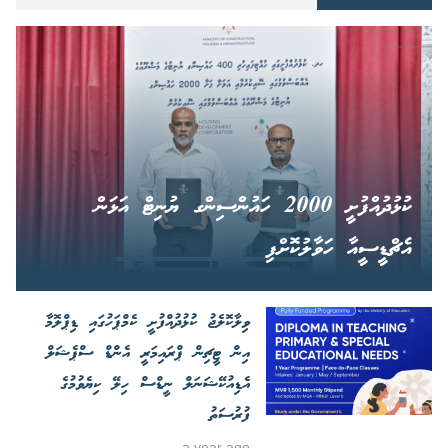
ކުޅުދުއްފުށީ 2000 ހައުންސިންގ ޔުނިޓް އަޅަން
އެޗްޑީސީއާ ހަވާލުކޮށްފި
ވިލާކޮލެޖު ކުޅުދުއްފުށީ ކެމްޕަހުގައި ޑިޕްލޮމާ
އިން ޓީޗިން ޕްރައިމަރީ އެންޑް ސްޕެޝަލް
އެޑިއުކޭޝަނަލް ނީޑްސް ހިލޭ ކިޔެވުމުގެ
ފުރުސަތު
a year ago