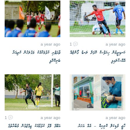
a year ago
1
a year ago
ކަނޑިތީމުން ހިރަފުސް ކޮޅަށް ލަނޑު ގޯންޏެއް
ވާދަވެރި ކުޅުމަކާއެކު މަގުލަހުން ކެތިއަރާ
އޮއްސާލައިފި
ބަލިކޮށްފި
1
a year ago
a year ago
ހާޖީ މެޑިކަލް ކްލިނިކް – އެއް އަހަރު
އަބޫގެ މޮޅު ކުޅުމާއެކު ޒިގްޒެގުން މުބާރާތުގެ