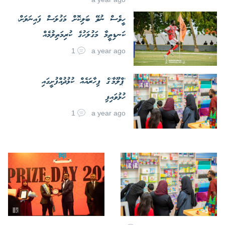
ހީވެސް ނުވޭ ބަލިކޮށް މަގުލަސް ފައިނަލަށް،
ކަނޑިތީމާ މަގުލަހުގެ ކުރިމަތިލުމެއް
1
a year ago
'ޕްލޫމާ'ގެ ފިހާރައެއް ކުޅުދުއްފުށީގައި
ހުޅުވައިފި
1
a year ago