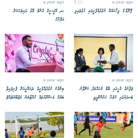
a year ago
1
a year ago
'ޕްލޫމާ'ގެ ފިހާރައެއް ކުޅުދުއްފުށީގައި ހުޅުވައިފި
ހދ އޭއީސީގެ އެންމެ މޮޅު ދަރިވަރަކަށް
އަފްރާހު
a year ago
a year ago
ޖަޕާނުގެ އެހީގައި ބޮޑު މުހައްމަދު ކަލޭފާނު
ބިލާއެކު ކުޅުދުއްފުށީގެ ތަރައްގީއަށް ފެށިފައިވާ
ބަނދަރުގައި ކެމެރާ ހަރުކޮށްދީފި
ބައެއް މަޝްރޫއުތައް ހުއްޓާލަން މަޖުބޫރުވެއްޖެ