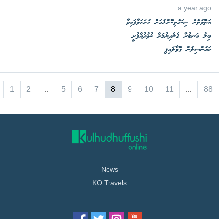
a year ago
އަތޮޅުތެރެ ނިކަމެތިކޮށްލުމަށް ހުށަހަޅާފައިވާ
ބިލު އަނބުރާ ގެންދިޔުމަށް ކުޅުދުއްފުށީ
ކައުންސިލުން ގޮވާލައިފި
1
2
...
5
6
7
8
9
10
11
...
88
News
KO Travels