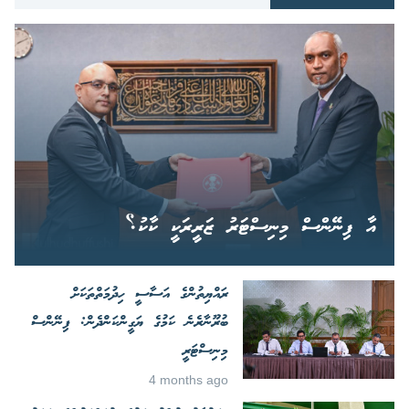
އާ ފިނޭންސް މިނިސްޓަރު ޒަރީރަކީ ކާކު؟
ރައްޔިތުންގެ އަސާސީ ހިދުމަތްތަކަށް
ބުރޫނާރެނެ ކަމުގެ ޔަގީންކަންދެން: ފިނޭންސް
މިނިސްޓަރީ
4 months ago