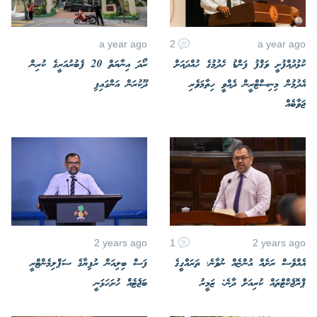
a year ago
2
a year ago
ކުޅުދުއްފުށީ ވަޤްފު ފަންޑު ހެދުމުގެ ހުއްދައަށް
ރޯދަ އިނާޔަތް 20 ފެބުރުއަރީގެ ކުރިން
އެދުމުން މިނިސްޓްރީން ދެއްވީ ހިތާމަވެރި
ދޫކުރަން އަންގައިފި
ޖަވާބެއް
2 years ago
1
2 years ago
އެއްވެސް ރަށެއް އުންޏެއް ނުވާނެ؛ ތަރައްގީގެ
ފަސް ބިލިއަން ރުފިޔާގެ ސަޕްލިމެންޓްރީ
ޕްރޮޖެކްޓްތައް ކުރިއަށް ދާނެ: ޒަމީރު
ބަޖެޓެއް ހުށަހަޅަނީ