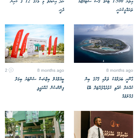
އިތުރު 1،500 ޓަނުގެ ގޭސް ސްޓޯރޭޖެއް
ރޯދަ އިނާޔަތް މި މަހުގެ 12 ގެ ކުރިން
ތަރައްގީކުރަނީ
ދެނީ
2
8 months ago
8 months ago
ގާނޫނީ ބަދަލާއެކު ތެލާއި ގޭހުގެ ބިން
ބީއެމްއެލް ބިޒްނަސް ސެންޓަރު ބިމަށް
ކުއްޔަށް ނުދެވި ކުޅުދުއްފުއްޓަށް ބޮޑު
ފިނޭންސުން ހުއްދަދީފި
ގެއްލުމެއް