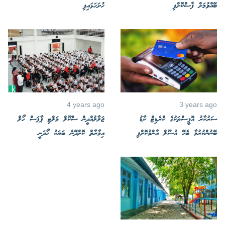
ބޭއްވުމަށް ފާސްކޮށްފި
ހުށަހަޅައިފި
4 years ago
3 years ago
ސަރުކާރު އޮފީސްތަކުގެ ކްރެޑިޓް ކާޑު
ޖަލާލުއްދީން ސްކޫލް މަލްޓި ޕާޕަސް ހޯލް
ބޭނުންކުރުމާ ބެހޭ އުސޫލް އާންމުކޮށްފި
އިމާރާތް ކޮށްދޭނެ ބަޔަކު ހޯދަނީ