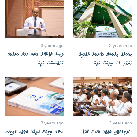
3 years ago
2 years ago
މިއަހަރުގެ މިހާތަނަށް ދައުލަތަށް އާމްދަނީގެ
ފައިސާ ޗާޕުނުކޮށް އަންނަ އަހަރު ހަރަދުތައް
ގޮތުގައި 11 ބިލިއަން ރުފިޔާ
ހަމަޖެއްސޭނެ: އަމީރު
3 years ago
3 years ago
ސަޕްލިމެންޓްރީ ބަޖެޓްގެ ބަހުސް މާދަމާ
49.5 ބިލިއަން ރުފިޔާގެ ބަޖެޓެއް މަޖިލީހަށް