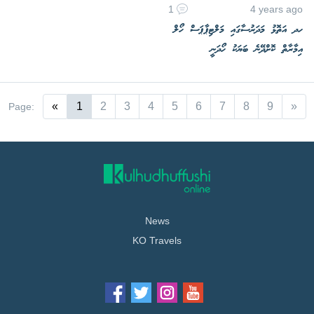
1
4 years ago
ހދ އަތޮޅު މަދަރުސާގައި މަލްޓިޕާޕަސް ހޯލް
އިމާރާތް ކޮށްދޭނެ ބަޔަކު ހޯދަނީ
«
1
2
3
4
5
6
7
8
9
»
Page:
News
KO Travels