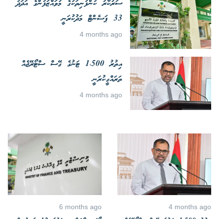
ސަރުކާރު ކުންފުނިތަކުގެ މުވައްޒަފުންގެ އަދަދު
33 ޕަސެންޓް މަދުކުރަނީ
4 months ago
އިތުރު 1،500 ޓަނުގެ ގޭސް ސްޓޯރޭޖެއް
ތަރައްގީކުރަނީ
4 months ago
6 months ago
4 months ago