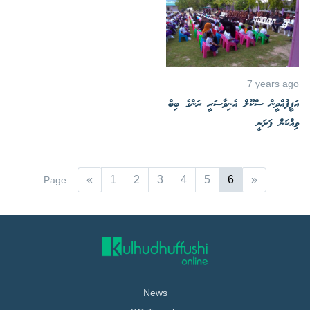
7 years ago
އަފީފުއްދީން ސްކޫލް އެނިވާސަރީ ރަންގެ ބިބް
ވިއްކަން ފަށަނީ
«
1
2
3
4
5
6
»
Page:
News