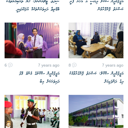
އަފީފުއްދީން ސްކޫލް ދިރާސީ އާ އަހަރު ފެށީ
ޝިދާތާ، ޓީޗަރުންނަށް: ހެޔޮ ތަރުބިއްޔަތާއެކު
ކަސްރަތު ޕްރޮގްރާމުން
ބޮޑެތިވާ ދަރިވަރުންތަކެއް އުފައްދައިދީ
6
7 years ago
8
7 years ago
އަފީފުއްދީން ސްކޫލް: ކަސްރަތު ޕްރޮގުރާމާއެކު
އަފީފުއްދީން ސްކޫލުގެ އެންމެ މޮޅު
ދިގު ދަންފަޅިއަށް
ދަރިވަރަކަށް އިބާ