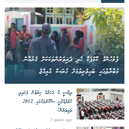
ފުލުހުންގެ ކޭމްޕަކާ ހެދި ދަރިވަރުންތަކަކަށް ޤުރުއާން
މުބާރާތުގައި ބައިވެރިވުމަށް ހުރަސް އެޅިއްޖެ
ދިރާސީ އާ އަހަރުގެ ކިޔެވުން ފަށައިފި،
ކުޅުދުއްފުށީ ސްކޫލުތަކުގައި 2812
ދަރިވަރުން!
7 years ago