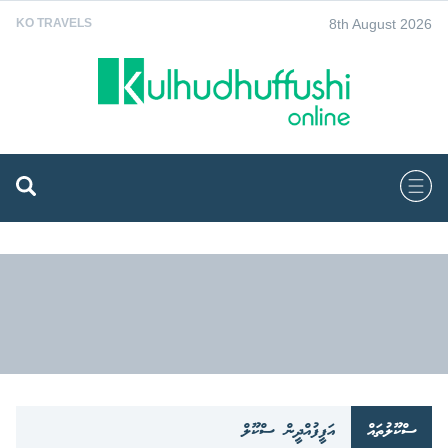
8th August 2026
KO TRAVELS
ސްކޫލުތައް
އަފީފުއްދީން ސްކޫލް