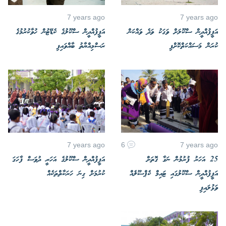
7 years ago
7 years ago
އަފީފުއްދީން ސްކޫލަށް ވަގަކު ވަދެ ވައްކަން
އަފީފުއްދީން ސްކޫލުގެ ކެޑޭޓުން ހުވާކުރުމުގެ
ކުރަން މަސައްކަތްކޮށްފި
ރަސްމިއްޔާތު ބާއްވައިފި
7 years ago
6
7 years ago
25 އަހަރު ފުރުމުން ނަގާ ގޮތަށް
އަފީފުއްދީން ސްކޫލުގެ އަހަރީ ދުވަސް ފާހަގަ
އަފީފުއްދީން ސްކޫލުގައި ޓައިމް ކެޕްސޫލެއް
ކުރުމަށް ގިނަ ހަރަކާތްތަކެއް
ވަޅުލައިފި