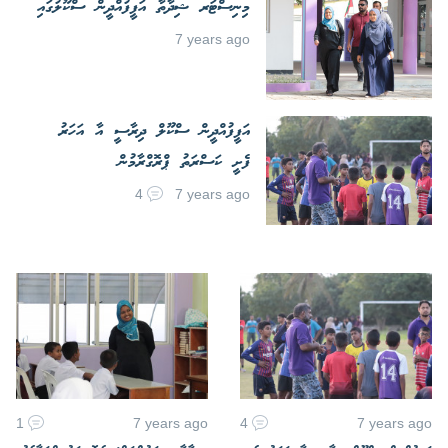
މިނިސްޓަރ ޝިދާތާ އަފީފުއްދީން ސްކޫލުގައި
7 years ago
އަފީފުއްދީން ސްކޫލް ދިރާސީ އާ އަހަރު
ފެށީ ކަސްރަތު ޕްރޮގްރާމުން
4
7 years ago
1
7 years ago
4
7 years ago