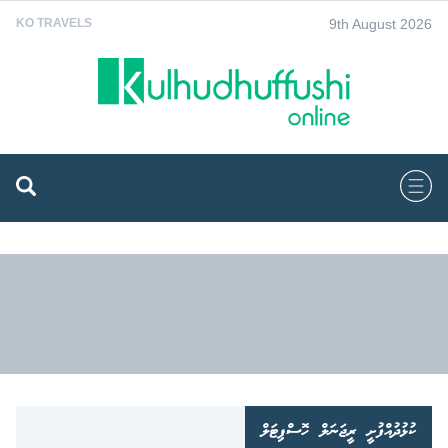
9th August 2026
KO TRAVELS
ކުޅުދުއްފުށީ ރީޖަނަލް ހޮސްޕިޓަލް