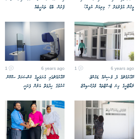
މީހުން އުފުލުމަށް 7 މިލިއަން ރުފިޔާ!
ފެށުން، ބޮޑު ތަރުހީބެއް
1
6 years ago
1
6 years ago
ކޭއާރުއެޗުގެ ދެ މެޝިނެއް ޑައުންވެ،
ކޭއާރުއެޗުގައި އުރަމަތީގެ ކެންސަރަށް ސްކޭން
ލެބޯޓްރީގެ ގިނަ ޓެސްޓްތައް މެދުކެނޑިއްޖެ
ކުރުމުގެ ހިދުމަތް އަލުން ފަށަނީ