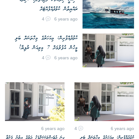
ރައްޔިތުން ކުޅުދުއްފުއްޓަށް
4
6 years ago
ކުޅުދުއްފުށިން: މިއަހަރުގެ މިހާތަނަށް ބަލި
މީހުން އުފުލުމަށް 7 މިލިއަން ރުފިޔާ!
4
6 years ago
6 years ago
4
6 years ago
ކުޅުދުއްފުށިން: މިއަހަރުގެ މިހާތަނަށް ބަލި
ގިނަ ދުވަަސްތަކަކަށްފަހު ދަތުގެ އިތުރު ފަރުވާ