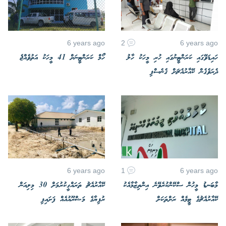
6 years ago
2
6 years ago
ހައިޑަވޭގައި ކަރަންޓީނުގައި ހުރި މީހަކު ހާލު
ހޯމް ކަރަންޓީނަށް 41 މީހަކު އަތުވެއްޖެ
ދެރަވެގެން ކޭއާރުއެޗަށް ގެނެސްފި
6 years ago
1
6 years ago
މާބަނޑު މީހުން ސްކޭންކުރެވޭނެ އިންތިޒާމާއެކު
ކޭއާރުއެޗު ތަރައްގީކުރުމަށް 30 މިލިއަން
ކޭއާރުއެޗުގެ ޓީމެއް ރަށްތަކަށް
ރުފިޔާގެ މަޝްރޫއުއެއް ފަށައިފި