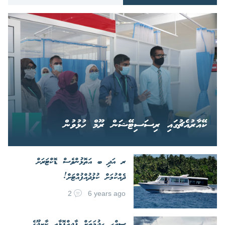
ކޭއާރުއެޗުގައި ރިސަސިޓޭޝަން ރޫމް ހުޅުވުން
ރ އަދި ބ އަތޮޅުންވެސް ޑޮކްޓަރަށް
ދެއްކުމަށް ކުޅުދުއްފުއްޓަށް!
2
6 years ago
ސިއްހީ ހިދުމަތަށް ފާދިއްޕޮޅާއި ކާށިދޫގެ