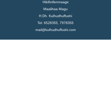
Hikifinifenmaage
Maalihaa Magu
H.Dh. Kulhudhuffushi
Tel: 6528355, 7978355
mail@kulhudhuffushi.com