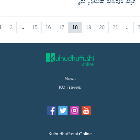
ކާމިޔާބު އޮޕަރޭޝަނެއް ކޭއާރުއެޗުގައި ކޮށްފި
1
2
...
15
16
17
18
19
20
21
...
News
KO Travels
Kulhudhuffushi Online