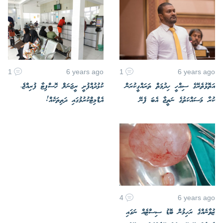
1
6 years ago
1
6 years ago
އަތޮޅުތެރޭގެ ސިއްހީ ހިދުމަތް ތަރައްގީކުރަން
ކުޅުދުއްފުށީ ރީޖަނަލް ހޮސްޕިޓާ ފުރިއްޖެ،
ކުރާ މަސައްކަތުގެ ނަތީޖާ އެބަ ފެނޭ
އެޑްމިޓްކުރުމުގައި ދަތިތަކެއް!
4
6 years ago
ޒުވާނެއްގެ ރަހިމުން ބޮޑު ސިސްޓެއް ނަގައި