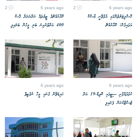
2
6 years ago
2
6 years ago
ހޮސްޕިޓަލުތެރޭގައި އުޅެވޭނީ މާސްކް
ކޭއާރުއެޗުގެ ޓީމުތައް ރަށްރަށަށް ގޮސް
އަޅައިގެން: ކޭއާރުއެޗް
400 އަށްވުރެގިނަ ބަލި މީހުން ބަލައިފި
6 years ago
6 years ago
ކުޅުދުއްފުށި ސިޓީގައި ކޮވިޑް-19 އަށް
ހައިޑަވޭން ގެނައި މީހާ ނެގެޓިވް
ޓެސްޓްކުރަން ފަށައިފި