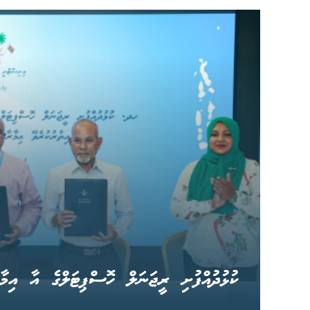
ކުޅުދުއްފުށި ރީޖަނަލް ހޮސްޕިޓަލްގެ އާ އިމާރ