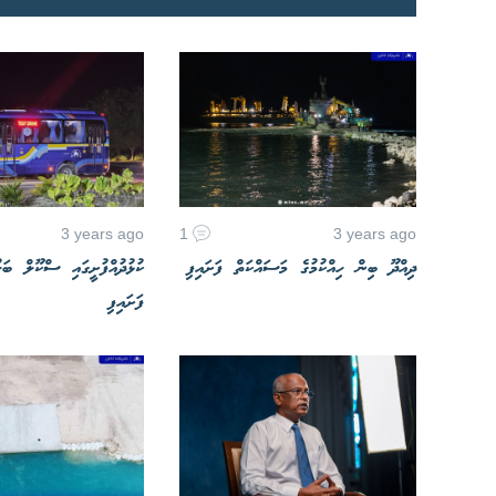
3 years ago
1
3 years ago
ދިއްދޫ ބިން ހިއްކުމުގެ މަސައްކަތް ފަށައިފި
ކުޅުދުއްފުށީގައި ސްކޫލް ބަހ
ފަށައިފި