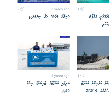
2
3 years ago
1
ދުއްފުށީ އެއާޕޯޓް
ހަނިމާދޫ މަގުތައް ހަދާ ނިންމާލައިފި
ޮށްފި
4 years ago
1
އްވާ އުޅެނިކޮށް އެއާޕޯޓް
އަލިފުށީ އެއާޕޯޓްގެ ޓާމިނަލްގެ ބިންގާ
ކުރުމުގެ މަސައްކަތް
އަޅައިފި