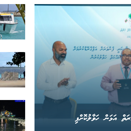
ަތް އަޅަން ހަވާލުކޮށްފި