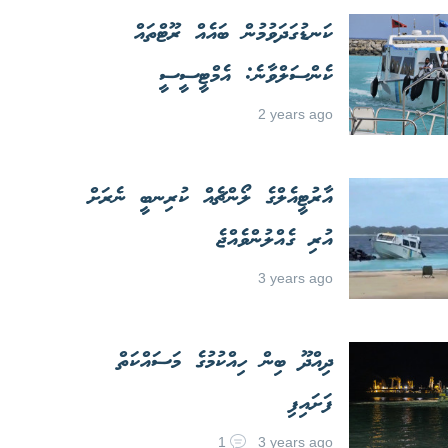
ކަނޑުގަދަވުމުން ބައެއް ރޫޓްތައް
ކެންސަލްވާނެ: އެމްޓީސީސީ
2 years ago
އާރުޓީއެލްގެ ލޯންޗެއް ކުރިނބީ ނެރަށް
އުރި ގެއްލުންވެއްޖެ
3 years ago
ދިއްދޫ ބިން ހިއްކުމުގެ މަސައްކަތް
ފަށައިފި
1
3 years ago