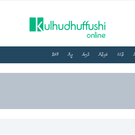
ު
ވާހަކަ
މައިޒާން
ދުނިޔެ
ދީން
ކޮލަމް