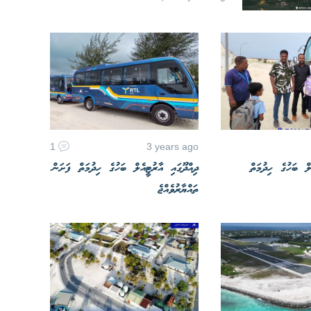
1
3 years ago
ލް ބަހުގެ ހިދުމަތް
ދިއްދޫގައި އާރުޓީއެލް ބަހުގެ ހިދުމަތް ފަށަން
ތައްޔާރުވެއްޖެ