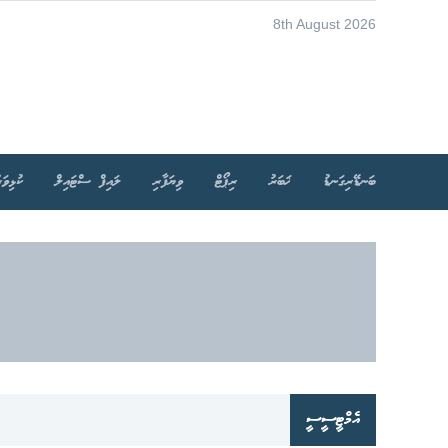
8th August 2026
ބަނޑޭރިގަނޑު
ޚަބަރު
ރިޕޯޓް
ވިޔަފާރި
ލައިފް ސްޓައިލް
ކުޅިވަރ
އެމްޓީސީސީ