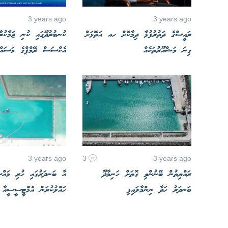
3 years ago
3 years ago
ރައީސްގެ ދަތުރުފުޅާ ދިމާކޮށް ހއ އަތޮޅަށް
ކުނބުރުދޫގައި ކުނި ޖަމާކުރ
ގިނަ މަޝްއޫރުތަކެއް
އެކްސަސް ރޭމްޕްގެ މަސައްކ
3 years ago
3
3 years ago
ރައްޔިތުން ބޭނުންވި ގޮތަށް ހަނިމާދޫ
އާ ބަނދަރުގައި ހުރި މައްސ
ބަނދަރު ހަދާ ނިންމާލައިފި
ހައްލުކުރަން އެމްޓީސީސީއާ ހ