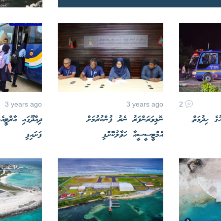
3 years ago
3 years ago
2
ުގެ ހިދުމަތް
ނޮޅިވަރަންފަރު ނެރު ފުންކުރުމަށް
ދިއްދޫގައި އާރްޓީއެ
އެމްޓީސީސީއާ ހަވާލުކޮށްފި
ފަށައިފި