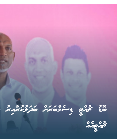
ބޮޑު ޗުއްޓީ ޑިސެމްބަރަށް ބަދަލުކުރާއިރު އަ
ޗުއްޓީއެއް