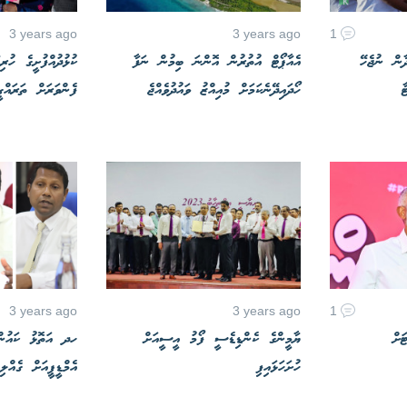
3 years ago
3 years ago
1
ާން ނުޖެހޭ
އެއާޕޯޓް އުތުރުން އޮންނަ ބިމުން ނަފާ
ކުޅުދުއްފުށީގެ ހުރ
ާ
ހޯދައިދޭނެކަމަށް މުއިއްޒު ވައުދުވެއްޖެ
ފެންވަރަށް ތަރައްގ
3 years ago
3 years ago
1
ަށް
ޔާމީންގެ ކެންޑިޑެސީ ފޯމު އީސީއަށް
ހދ އަތޮޅު ކައުން
ހުށަހަޅައިފި
އެމްޑީޕީއަށް ގެއްލި