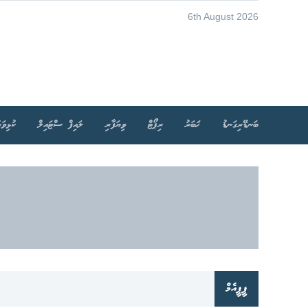
6th August 2026
ބަނޑޭރިގަނޑު
ޚަބަރު
ރިޕޯޓް
ވިޔަފާރި
ލައިފް ސްޓައިލް
ކުޅިވަރ
ޕީޕީއެމް