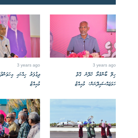
3 years ago
3 years ago
ހިލޭ ބޯންމެރޯ ހެދޭނެ ގޮތް
ދިގުފަރު ހިއްކައި އިހަވަންދު
ހަމަޖައްސައިދޭނަން: މުއިއްޒު
މުއިއްޒު