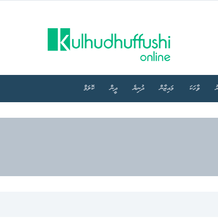
ު
ވާހަކަ
މައިޒާން
ދުނިޔެ
ދީން
ކޮލަމް