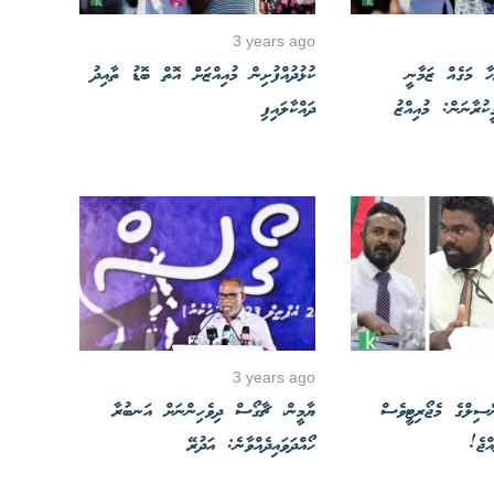
3 years ago
ިހާ މަގެއް ޒަމާނީ
ކުޅުދުއްފުށިން މުއިއްޒަށް އޮތް ބޮޑު ތާއިދު
ީކުރާނަން: މުއިއްޒު
ދައްކާލައިފި
3 years ago
ސިލްގެ މެޖޯރިޓީވެސް
ޔާމީން، ޗާގޯސް ދިވެހިންނަށް އަނބުރާ
އްޖެ!
ހޯއްދަވައިދެއްވާނެ: އަދުރޭ