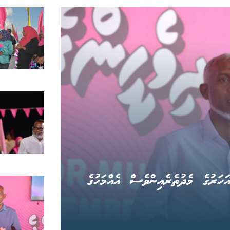
ހަރުގެ މެދުތެރެއިންވެސް އެއްމަހުގެ