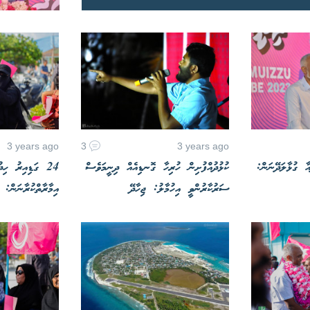
3 years ago
3
3 years ago
އާ ގުޅާލަދޭނަން:
ކުޅުދުއްފުށިން ހުރިހާ ގޮނޑިއެއް ދިނީމަވެސް
24 ގަޑިއިރު ހިދ
ސަރުކާރުންވީ އިހުމާލު: ޖިހާދޭ
އިމާރާތްކުރާނަން: މ