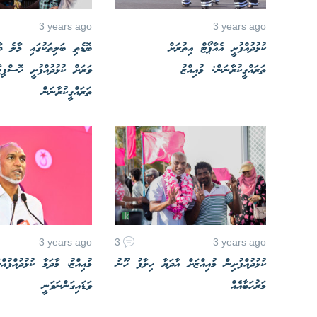
3 years ago
3 years ago
ކުޅުދުއްފުށީ އެއާޕޯޓް އިތުރަށް
ބޮޑެތި ބަލިތަކުގައި މާލެ ދ
ތަރައްގީކުރާނަން: މުއިއްޒު
ވަރަށް ކުޅުދުއްފުށީ ހޮސްޕިޓ
ތަރައްގީކުރާނަން
3 years ago
3
3 years ago
ކުޅުދުއްފުށިން މުއިއްޒަށް އާދަޔާ ހިލާފު ހޫނު
މުއިއްޒު، މާދަމާ ކުޅުދުއްފުއްޓ
މަރުހަބާއެއް
ވަޑައިގަންނަވަނީ