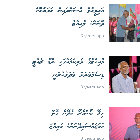
އައިވީއެފް އާސަންދައިން ކަވަރުކޮށް
ދޭނަން: މުއިއްޒު
3 years ago
މުއިއްޒުގެ ވެރިކަމެއްގައި ބޮޑު ޗުއްޓީ
ޑިސެމްބަރަށް ބަދަލުކުރަނީ
3 years ago
ހިލޭ ބޯންމެރޯ ހެދޭނެ ގޮތް
ހަމަޖައްސައިދޭނަން: މުއިއްޒު
3 years ago