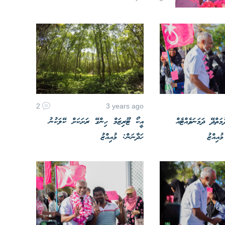
2
3 years ago
ުމަތްދޭ ދަމަނަވެއްޓެއް
އީކޯ ޓޫރިޒަމް ހިންގޭ ރަށަކަށް ކޭލަކުނު
ުއިއްޒު
ހަދާނަން: މުއިއްޒު