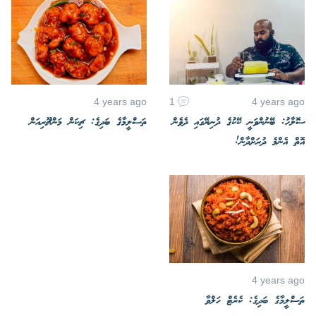
4 years ago
1
4 years ago
ސޮލާހު: ބޭނުންވަނީ ކޭކުގެ ދުނިޔޭގައި ދެވެން
ތަސްލީމާގެ ބަދިގެ: ޗިކަން މަންޗޫރިއަން
އޮތް އެންމެ ދުރަށްދާން!
4 years ago
ތަސްލީމާގެ ބަދިގެ: ކެރެޓް ހަލްވާ