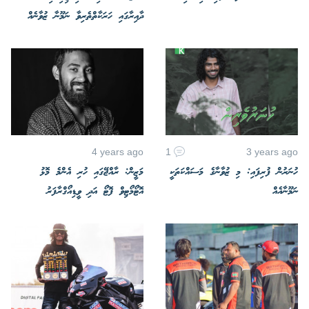
ދާއިރާގައި ހަރަކާތްތެރިވާ ނަމޫނާ ޒުވާނެއް
4 years ago
1
3 years ago
ހުނަރުން ފުރިފައި: މި ޒުވާނާގެ މަސައްކަތަކީ
މަޒީން: ރާއްޖޭގައި ހުރި އެންމެ މޮޅު
ނަމޫނާއެއް
އޮޓޯމޯޓިވް ފޮޓޯ އަދި ވީޑިއޯގްރާފަރު