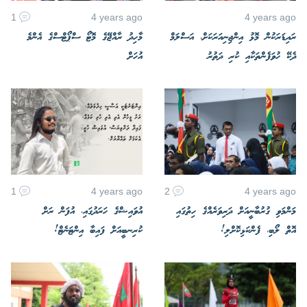
1
4 years ago
4 years ago
ރައިޑަރަކުން މޮޅު އިންޖިނިއަރަކަށް، އަސްލަމް
މާހިދު ރާއްޖޭގެ މޮޓޯ ސްޕޯޓްސްގެ އެންމެ
ދެކޭ ހުވަފެންތަކާއި ކުރި ދަތުރު
އުހަށް
1
4 years ago
2
4 years ago
މަންމަވި ގުރުބާނީއަށް ދަރިވަރެއްގެ ހިތުގައި
އުވައިޝްގެ ހަރަދުގައި، އުފަން ރަށް
އޮތް ލޯބި، ފެންކަޅިކޮށްލި!
ކުރިނބީއަށް ފައިބާ އިންޓަނެޓް!