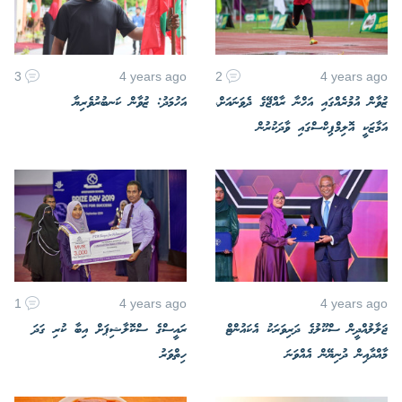
3
4 years ago
2
4 years ago
ޒުވާން އުމުރެއްގައި އަހްނާ ރާއްޖޭގެ ދެވަނައަށް،
އަހުމަދު: ޒުވާން ކަނބުރުވެރިޔާ
އަމާޒަކީ އޮލިމްޕިކްސްގައި ވާދަކުރުން
1
4 years ago
4 years ago
ޖަލާލުއްދީން ސްކޫލުގެ ދަރިވަރަކު އެކައުންޓް
ރައީސްގެ ސްކޮލާޝިޕަށް އިބާ ކުރި ގަދަ
މާއްދާއިން ދުނިޔޭން އެއްވަނަ
ހިތްވަރު