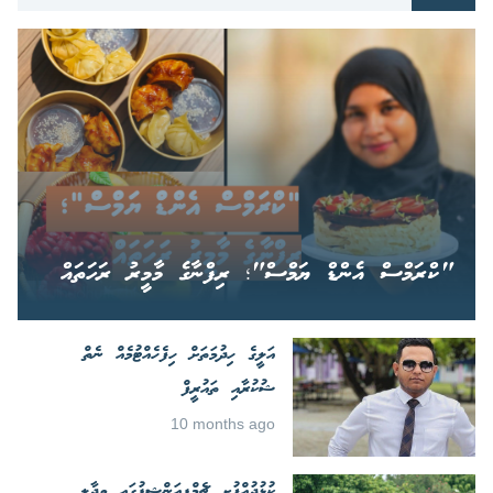
"ކްރަމްސް އެންޑް ޔަމްސް"؛ ރިފްނާގެ މާމީރު ރަހަތައް
އަލީގެ ހިދުމަތަށް ހިފެހެއްޓުމެއް ނެތް
ޝުކުރާއި ތައުރީފް
10 months ago
ކުޅުދުއްފުށި ޗެމްޕިއަންޝިޕުގައި ވިދާލި