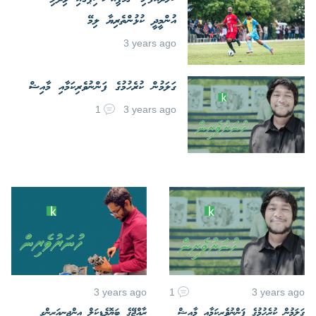
އުންމީދީ ކުޅުންތެރިޔާ ލިމޭ
3 years ago
ގަލަމުން ކުރެހުމުގެ ފަންނުވެރިކަމާއި މާއިޝް
1
3 years ago
3 years ago
1
3 years ago
ގަލަމުން ކުރެހުމުގެ ފަންނުވެރިކަމާއި މާއިޝް
ރާއްޖޭގެ ބަޔޮމެޑިކަލް އިންޖިނިއަރިންގ