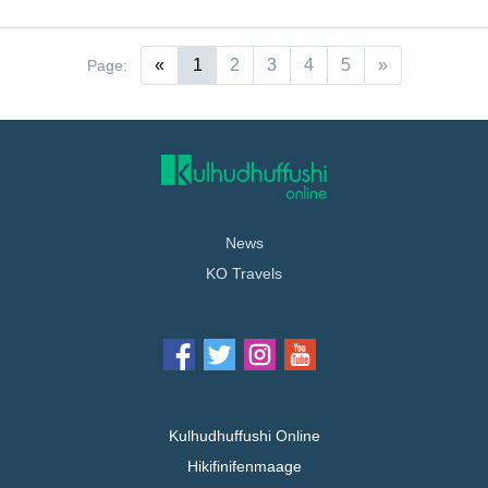
«
1
2
3
4
5
»
Page:
News
KO Travels
Kulhudhuffushi Online
Hikifinifenmaage