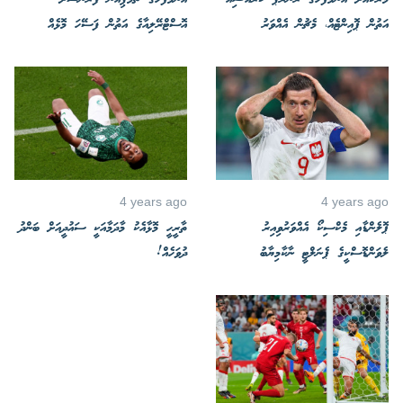
މޮރޮކޯއަށް އެންމެފަހުގެ ރަނަރަޕް ކްރޮއޭޝިއާ
އެންމެފަހުގެ ޗެމްޕިއަން ފްރާންސަށް
އަތުން ޕޮއިންޓެއް، މެޗުން އެއްވަރު
އޮސްޓްރޭލިއާގެ އަތުން ފަސޭހަ މޮޅެއް
4 years ago
4 years ago
ޕޮލެންޑާއި މެކްސިކޯ އެއްވަރުވިއިރު
ތާރީހީ މޮޅާއެކު މާދަމާއަކީ ސައުދީއަށް ބަންދު
ލެވަންޑޮސްކީގެ ޕެނަލްޓީ ނާކާމިޔާބު
ދުވަހެއް!