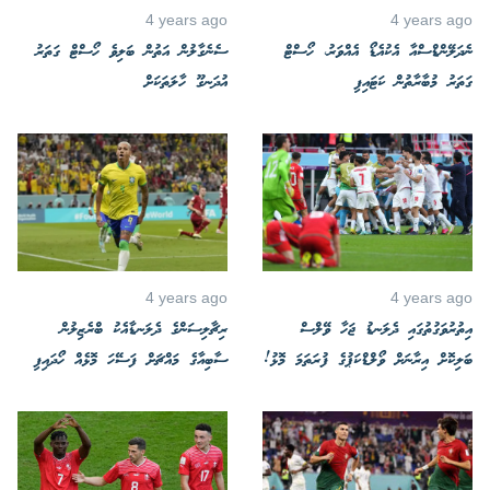
4 years ago
4 years ago
ނެދަލޭންޑްސްއާ އެކުއެޑޯ އެއްވަރު، ހޯސްޓް
ސެނެގާލުން އަތުން ބަލިވެ ހޯސްޓް ގަތަރު
ގަތަރު މުބާރާތުން ކަޓައިފި
އުދަނގޫ ހާލަތަކަށް
4 years ago
4 years ago
އިތުރުވަގުތުގައި ދެލަނޑު ޖަހާ ވޭލްސް
ރިޗާލިސަންގެ ދެލަނޑާއެކު ބްރެޒިލުން
ބަލިކޮށް އިރާނަށް ވޯލްޑްކަޕުގެ ފުރަތަމަ މޮޅު!
ސާބިއާގެ މައްޗަށް ފަސޭހަ މޮޅެއް ހޯދައިފި