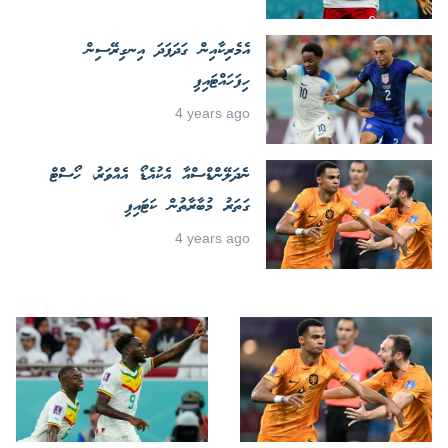
އެމެރިކާއިން ގަދަފަދަ އިނގިރޭސިން
ހިފަހައްޓައިފި
4 years ago
ނެދަލޭންޑްސްއާ އެކުއެޑޯ އެއްވަރު، ހޯސްޓް
ގަތަރު މުބާރާތުން ކަޓައިފި
4 years ago