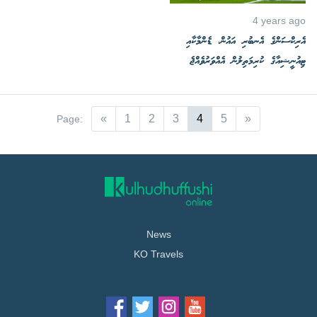
4 years ago
އެރިކްސަންގެ އެނބުރި އައުން، ޑެންމާކާއި
ޓިއުނީޝިއާގެ ކުރިމަތިލުން އެއްވަރުވެއްޖެ
«
1
2
3
4
5
»
Page:
News
KO Travels