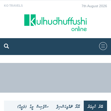
7th August 2026
KO TRAVELS
ބޭރު ކުޅިވަރު
ޔޫރޯ ޗެމްޕިއަންޝިޕް
ސްޕެނިޝް ލީގު (ލަލީގާ)