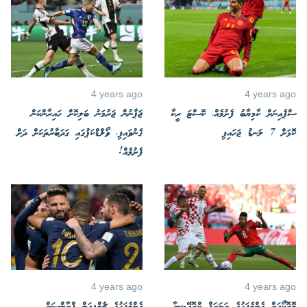
4 years ago
4 years ago
ސްޕެއިނަށް ކާމިޔާބު ފެށުމެއް، ކޮސްޓަ ރީކާ
ޖަޕާނުން ޖަރުމަނު ބަލިކޮށް ހައިރާންކަން
ކޮޅަށް 7 ލަނޑު ޖަހައިފި
ގެނުވައިފި، ވޯލްޑްކަޕުގައި ގަދަބާރުތަކަށް ދަށް
ފެށުމެއް!
4 years ago
4 years ago