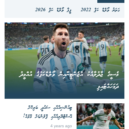
ގަތަރު ވޯލްޑް ކަޕް 2022
ފީފާ ވޯލްޑް ކަޕް 2026
މެސީގެ ޖާދުލާއެކު އާޖެންޓީނާއިން ވޯލްޑްކަޕުގެ އުއްމީދު
ދަމަހައްޓައިފި
ޓިއުނޭޝިއާއާއި ސައުދީ ބަލިކޮށް
އޮސްޓްރޭލިއާއާއި ޕޮލެންޑަށް މޮޅެއް!
4 years ago