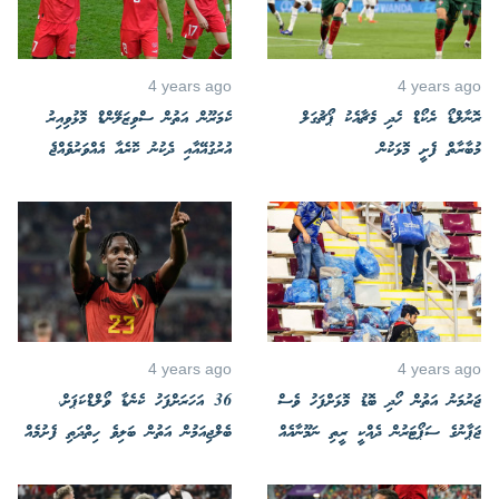
4 years ago
4 years ago
ރޮނާލްޑޯ ރެކޯޑް ހެދި މެޗާއެކު ޕޯޗުގަލް
ކެމަރޫން އަތުން ސްވިޒަލޭންޑް މޮޅުވިއިރު
މުބާރާތް ފެށީ މޮޅަކުން
އުރުގުއޭއާއި ދެކުނު ކޮރެއާ އެއްވަރުވެއްޖެ
4 years ago
4 years ago
ޖަރުމަނު އަތުން ހޯދި ބޮޑު މޮޅަށްފަހު ވެސް
36 އަހަރަށްފަހު ކެނެޑާ ވޯލްޑްކަޕަށް،
ޖަޕާނުގެ ސަޕޯޓަރުން ދެއްކީ ރީތި ނަމޫނާއެއް
ބެލްޖިއަމުން އަތުން ބަލިވެ ހިތްދަތި ފެށުމެއް