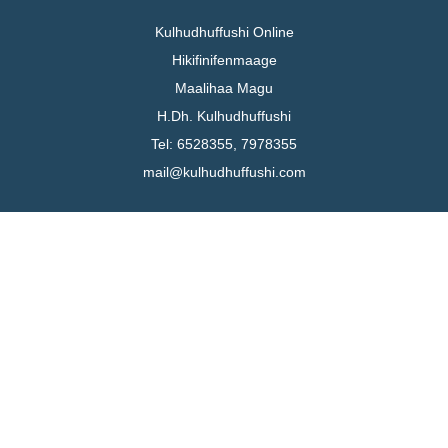
Kulhudhuffushi Online
Hikifinifenmaage
Maalihaa Magu
H.Dh. Kulhudhuffushi
Tel: 6528355, 7978355
mail@kulhudhuffushi.com