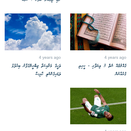
ލޯބި ތިމާއަށް ހޯދޭނޭ 7 ކަމެއް
4 years ago
4 years ago
ގެއްލުމެއް ނެތް 3 ވިޔަފާރި - ކީރިތި
ވަޙީގެ މަލާއިކަތާ ޖިބްރީލްގެފާނު ބިރުފުޅު
ޤުރުއާނުން
ވަޑައިގެންނެވި ހާދިސާ