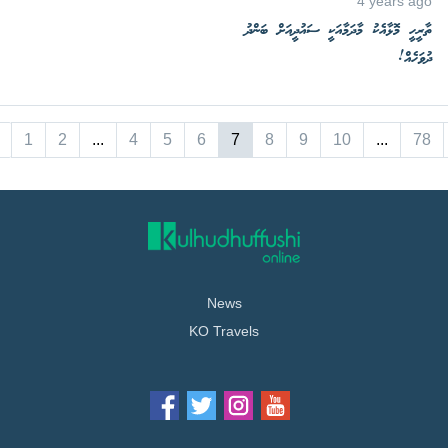
4 years ago
ތާރީހީ މޮޅާއެކު މާދަމާއަކީ ސައުދީއަށް ބަންދު
ދުވަހެއް!
1
2
...
4
5
6
7
8
9
10
...
78
News
KO Travels