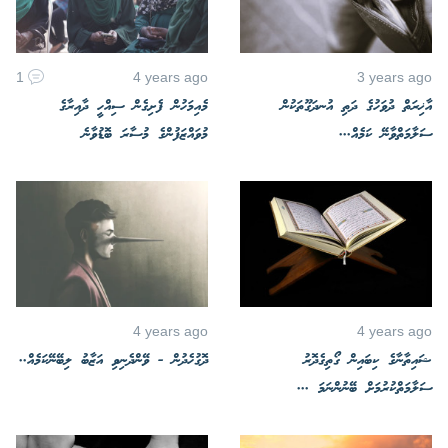
1
4 years ago
3 years ago
އާޚިރަތް ދުވަހުގެ ދަތި އުނދަގޫތަކުން
މެއިމަހުން ފެށިގެން ސިއްހީ ދާއިރާގެ
ސަލާމަތްވާނޭ ކަމެއް...
މުވައްޒަފުންގެ މުސާރަ ބޮޑުވާނެ
4 years ago
4 years ago
ޝައިތާނާގެ ކިބައިން ގޯތިގެދޮރު
ދޮގުހެދުން - ވޭންދެނިވި އަޒާބު ލިބޭނޭކަމެއް..
ސަލާމަތްކުރުމަށް ބޭނުންނަމަ ...