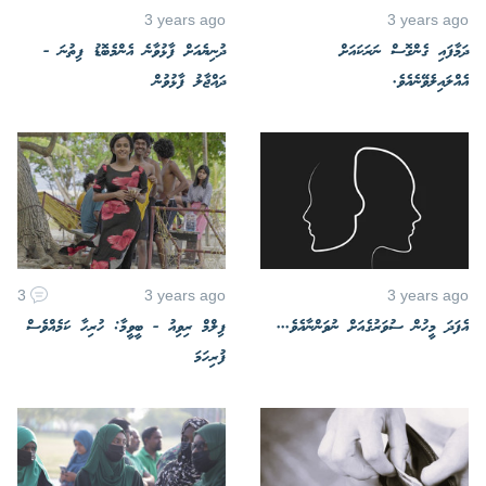
3 years ago
3 years ago
ދަމާފައި ގެންގޮސް ނަރަކައަށް
ދުނިޔެއަށް ފާޅުވާނެ އެންމެބޮޑު ފިތުނަ -
އެއްލައިލެވޭނެއެވެ.
ދައްޖާލު ފާޅުވުން
3
3 years ago
3 years ago
އެފަދަ މީހުން ސުވަރުގެއަށް ނުވަންނާއެވެ...
ފިލްމް ރިވިއު - ބީވީމާ: ހުރިހާ ކަމެއްވެސް
ފުރިހަމަ