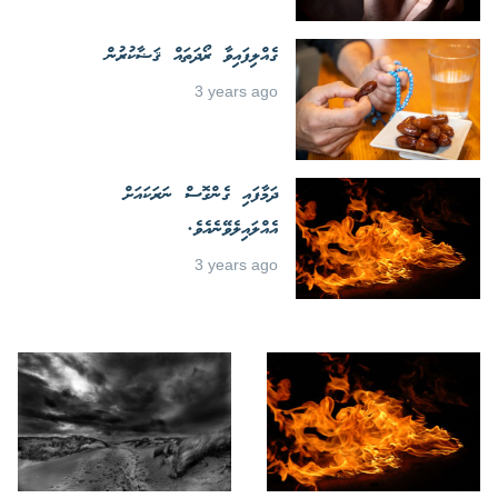
ގެއްލިފައިވާ ރޯދަތައް ޤަޟާކުރުން
3 years ago
ދަމާފައި ގެންގޮސް ނަރަކައަށް
އެއްލައިލެވޭނެއެވެ.
3 years ago