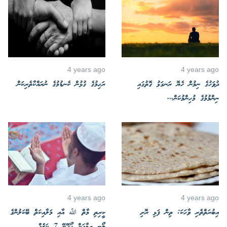
4 years ago
4 years ago
ދުވަހުގެ ނިމުން ހެޔޮ ރަނގަޅު ގޮތުގައި
ރަޙިމުގެ ގުޅުން ކެނޑުމުގެ ނުރައްކާތެރިކަން
ނިންމުމުގެ މުހިންމުކަން...
4 years ago
4 years ago
އިބުރަތްތެރި ވާހަކަ: ތިން ފަޅި ރޮށި
ކީރިތި މާތް ﷲ އާއި މަލާއިކަތް ބޭކަލުންގެ