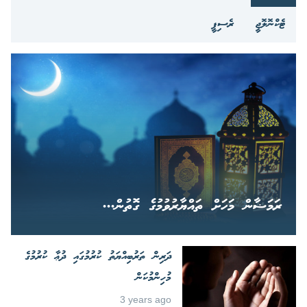
ޓެކްނޮލޮޖީ
ރެސިޕީ
ރަމަޟާން މަހަށް ތައްޔާރުވުމުގެ ގޮތުން...
ދަރިން ތަރުބިއްޔަތު ކުރުމުގައި ދުޢާ ކުރުމުގެ
މުހިންމުކަން
3 years ago