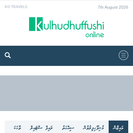
7th August 2026
KO TRAVELS
މައިޒާން
މުނިފޫހިފިލުވުން
ސިއްޙަތު
ލައިފް ސްޓައިލް
ވާހަކަ