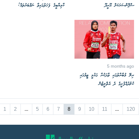
ސްޕޮންސަރަކަށް އޫރީދޫ
ކާމިޔާބީގެ ފަހަތުގައިވާ ނަމްބަރުތައް!
5 months ago
ރިލޭ މުބާރާތުގައި ވާދަކުރާ ގައުމީ ޓީމުގައި
ކުލުދުއްފުށީގެ ދެ އެތްލީޓުން
1
2
...
5
6
7
8
9
10
11
...
120