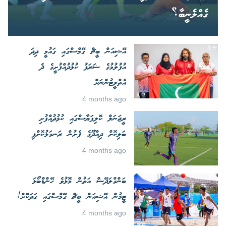
ގެއްލެނީބާ؟
އޭޝިއަން ބީޗް ގޭމްސްގައި ގައުމީ ދިދަ
އުފުލުމުގެ ޝަރަފު ކުޅުދުއްފުށީގެ ދެ
އެތްލީޓުންނަށް
4 months ago
ރީޖަނަލް ކޮލިފަޔާސްގައި ކުޅުދުއްފުށި
ބަލިކޮށް ދިއްދޫގެ ފެށުން ރަނގަޅުކޮށްފި
4 months ago
ބަންގްލަދޭޝް އަތުން މޮޅުވެ ހޭންޑްބޯޅަ
ޓީމުން އޭޝިއަން ބީޗް ގޭމްސްގައި ގަދަކޮށް!
4 months ago