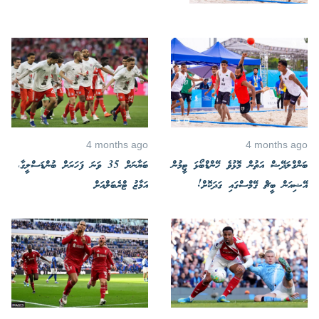
4 months ago
4 months ago
ބަންގްލަދޭޝް އަތުން މޮޅުވެ ހޭންޑްބޯޅަ ޓީމުން
ބަޔާނަށް 35 ވަނަ ފަހަރަށް ބުންޑަސްލީގާ،
އޭޝިއަން ބީޗް ގޭމްސްގައި ގަދަކޮށް!
އަމާޒު ޓްރެބަލްއަށް