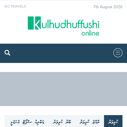
7th August 2026
KO TRAVELS
ކުޅިވަރު
ރާއްޖެ ކުޅިވަރު
ބޭރު ކުޅިވަރު
ޑަބްލިއު ސްޕޯޓް އެކަޑެމީ