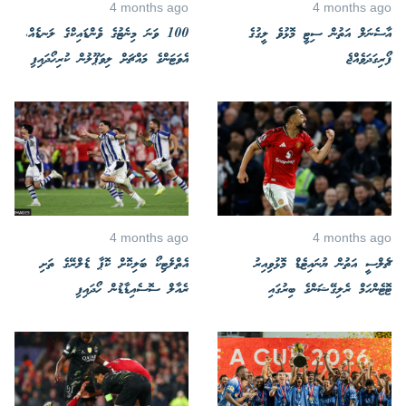
4 months ago
4 months ago
އާސެނަލް އަތުން ސިޓީ މޮޅުވެ ލީގުގެ
100 ވަނަ މިނެޓުގެ ވެންޑައިކްގެ ލަނޑެއް،
ފޯރިގަދަވެއްޖެ
އެވަޓަންގެ މައްޗަށް ލިވަޕޫލުން ކުރިހޯދައިފި
4 months ago
4 months ago
ޗެލްސީ އަތުން ޔުނައިޓެޑް މޮޅުވިއިރު
އެތްލެޓިކޯ ބަލިކޮށް ކޮޕާ ޑެލްރޭގެ ތަށި
ޓޮޓެންހަމް ރެލިގޭޝަންގެ ބިރުގައި
ރެއާލް ސޮސެއިޑާޑުން ހޯދައިފި