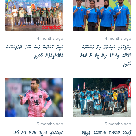
4 months ago
4 months ago
އިންޑިއާގައި ކުރިއަށްދާ ރިލޭ މުބާރާތުން
އުރީދޫ ކޮރަލްސް މަސް ރޭހުގެ ޗެމްޕިއަންކަން
ރާއްޖޭގެ މިކްސްޑް ރިލޭ ޓީމު ލޯ މެޑަލް
އެމްއެންޑީއެފުން ހޯދައިފި
ހޯދައިފި
5 months ago
5 months ago
ފޯރިގަދަ ކޮރަލްސް މަސްރޭހުގެ ޓައިޓަލް
ކެރިއަރުގައި މެސީގެ 900 ވަނަ ގޯލު،