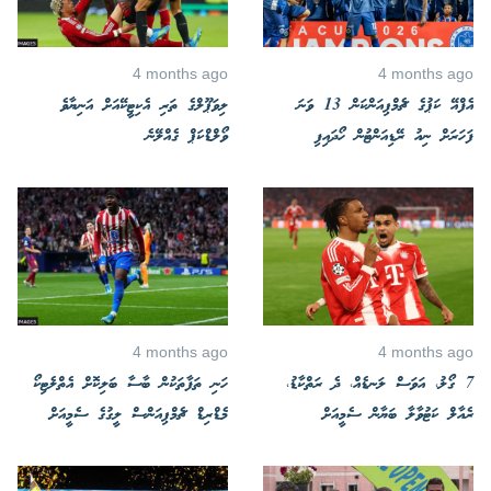
4 months ago
4 months ago
އެފްއޭ ކަޕުގެ ޗެމްޕިއަންކަން 13 ވަނަ
ލިވަޕޫލްގެ ތަރި އެކިޓީކޭއަށް އަނިޔާވެ
ފަހަރަށް ނިއު ރޭޑިއަންޓުން ހޯދައިފި
ވޯލްޑްކަޕް ގެއްލޭނެ
4 months ago
4 months ago
7 ގޯލު، އަވަސް ލަނޑެއް، ދެ ރަތްކާޑު،
ހަނި ތަފާތަކުން ބާސާ ބަލިކޮށް އެތްލެޓިކޯ
ރެއާލް ކަޓުވާލާ ބަޔާން ސެމީއަށް
މެޑްރިޑް ޗެމްޕިއަންސް ލީގުގެ ސެމީއަށް