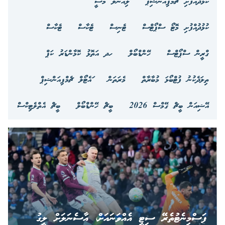
ކުޅުދުއްފުށި ޗެމްޕިއަންޝިޕް
ލިއޮނަލް މެސީ
ކުޅުދުއްފުށި މޮޓޯ ސްޕޯޓްސް
ޓެނިސް
ޓެކާސް
ޓެކާސް
ގްރީން ސްޕޯޓްސް
ހޭންޑްބޯލް
ހދ އަތޮޅު ކޮމާންޑަރު ކަޕް
ތިލަދެކުނު ފުޓްބޯޅަ މުބާރާތް
މެރަތަން
ައެޓޯލް ޗެމްޕިއަންޝިޕް
އޭޝިއަން ބީޗް ގޭމްސް 2026
ބީޗް ހޭންޑްބޯލް
ބީޗް އެތްލެޓިކްސް
ފަސްމިނެޓުތެރޭ ސިޓީ އެއްވަނައަށް، އާސެނަލަށް ލީގު