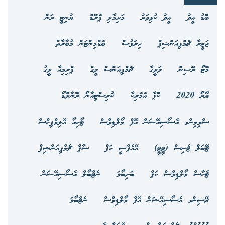
ބޮޑު އީދު
އީދު ކުޅިވަރު
މަށިމާލި ޕެރޭޑް
ޔުނިޓީ ރަން
ޖަޒީރާ ޗެމްޕިއަންޝިޕް
ހިރަފުސް
ބެޑްމިންޓަން މުބާރާތް
މޮޓޯ ރޭސިން
ލަލީގާ
ޗެމްޕިއަންސް ލީގް
ޕްރިމިއާ ލީގު
ޔޫރޯ 2020
ކޮޕާ އެމެރިކާ
ކުރިސްޓިއާނޯ ރޮނާލްޑޯ
ސްވިމިންގ އެސޯސިއޭޝަން އޮފް މޯލްޑިވްސް
ޓޯކިއޯ އޮލިމްޕިކްސް
ޓޭބަލް ޓެނިސް (ޓީޓީ)
އޭއެފްސީ ކަޕް
ސާޕް ޗެމްޕިއަންޝިޕް
ޓެކާސް މޯލްޑިވްސް ކަޕް
ބަށިބޯޅަ
ނެޓްބޯލް އެސޯސިއޭޝަން
ރޭސިންގ އެސޯސިއޭޝަން އޮފް މޯލްޑިވްސް
ނެޓްބޯޅަ